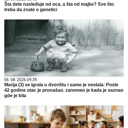
Šta dete nasleđuje od oca, a šta od majke? Sve što
treba da znate o genetici
06. 08. 2026 09:39
Marija (3) se igrala u dvorištu i samo je nestala: Posle
42 godine otac je pronašao, zanemeo je kada je saznao
gde je bila