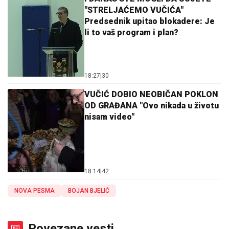
"STRELJAĆEMO VUČIĆA"
Predsednik upitao blokadere: Je
li to vaš program i plan?
18:27
|
30
VUČIĆ DOBIO NEOBIČAN POKLON
OD GRAĐANA "Ovo nikada u životu
nisam video"
18:14
|
42
NOVA PESMA
BOJAN BJELIĆ
Povezane vesti