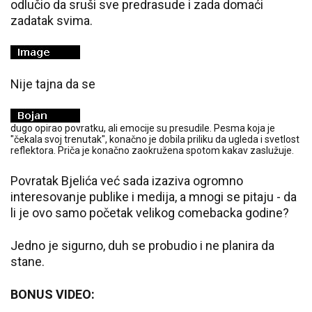
odlučio da sruši sve predrasude i zada domaći
zadatak svima.
Nije tajna da se
dugo opirao povratku, ali emocije su presudile. Pesma koja je
"čekala svoj trenutak", konačno je dobila priliku da ugleda i svetlost
reflektora. Priča je konačno zaokružena spotom kakav zaslužuje.
Povratak Bjelića već sada izaziva ogromno
interesovanje publike i medija, a mnogi se pitaju - da
li je ovo samo početak velikog comebacka godine?
Jedno je sigurno, duh se probudio i ne planira da
stane.
BONUS VIDEO: