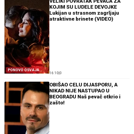
VELIKI POVRATAK PEVAČA ZA
KOJIM SU LUDELE DEVOJKE
Lukijan u strasnom zagrljaju
atraktivne brinete (VIDEO)
PONOVO OSVAJA
16:10
|
0
SCENU!
OBIŠAO CELU DIJASPORU, A
NIKAD NIJE NASTUPAO U
BEOGRADU Naš pevač otkrio i
zašto!