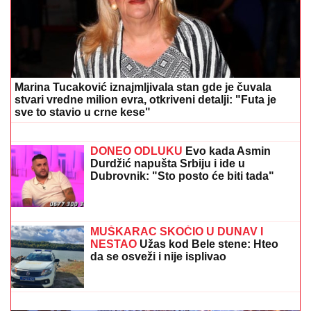
Marina Tucaković iznajmljivala stan gde je čuvala
stvari vredne milion evra, otkriveni detalji: "Futa je
sve to stavio u crne kese"
JELENA RADANOVIĆ DOBIJA
MONSTRUOZNE PORUKE
Nakon
pretnji Ane Nikolić proživljava horor,
sve objavila: "Patetični ste"
DONEO ODLUKU
Evo kada Asmin
Durdžić napušta Srbiju i ide u
Dubrovnik: "Sto posto će biti tada"