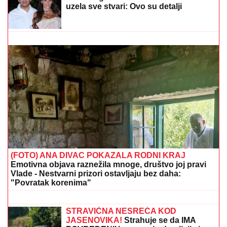
MLADIĆ (21) POSLE TUČE NOŽEM IZBO MUŠKARCA
(32)
Horor kod Sajma u Beogradu: Policija odmah
reagovala
ŽENA MARKA JANKETIĆA U
KUPAĆEM!
Glumac objavio slike sa
letovanja, razmenjuju nežnosti na
plaži: On bez majice, pokazao koliko je
posvećen otac
(VIDEO) ĐINA DŽINOVIĆ PALA NA
KOLENA ISPRED DRUGARICE
Ćerka
Harisa Džinovića u transu na Cecinom
koncertu, haljina sa prorezima
pokazala previše