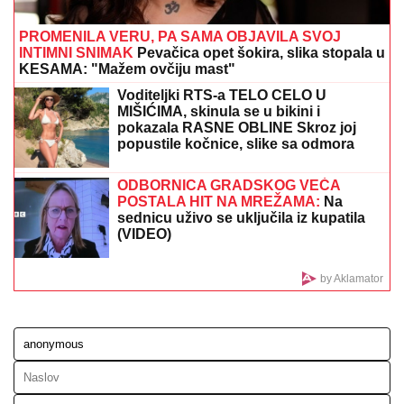
(FOTO) ANA DIVAC POKAZALA RODNI KRAJ
Emotivna objava raznežila mnoge, društvo joj pravi
Vlade - Nestvarni prizori ostavljaju bez daha:
"Povratak korenima"
SANJA GRUJIĆ JE DRUGA OSOBA!
Pokazala šta radi posle raskida sa
Markom: Odavde NE IZLAZI, promene
na njoj bodu oči (FOTO)
STRAVIČNA NESREĆA KOD
JASENOVIKA!
Strahuje se da IMA
POVREĐENIH, sve vrvi od policije i
Hitne pomoći (FOTO, VIDEO)