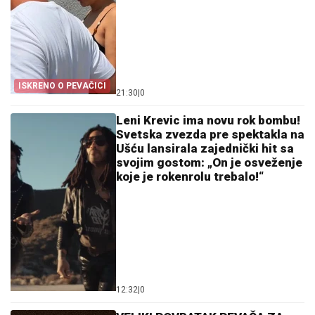
ISKRENO O PEVAČICI
21:30
|
0
Leni Krevic ima novu rok bombu!
Svetska zvezda pre spektakla na
Ušću lansirala zajednički hit sa
svojim gostom: „On je osveženje
koje je rokenrolu trebalo!“
12:32
|
0