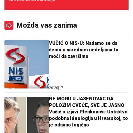
Možda vas zanima
VUČIĆ O NIS-U: Nadamo se da
ćemo u narednim nedeljama to
moći da završimo
20:20
|
17
NE MOGU U JASENOVAC DA
POLOŽIM CVEĆE, SVE JE JASNO
Vučić o izjavi Plenkovića: Ustaštvo
podobna ideologija u Hrvatskoj, to
je odavno logično