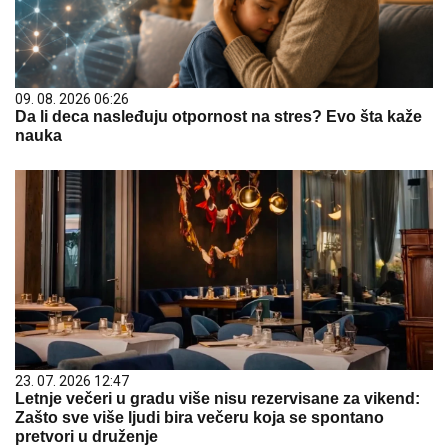
09. 08. 2026 06:26
Da li deca nasleđuju otpornost na stres? Evo šta kaže
nauka
23. 07. 2026 12:47
Letnje večeri u gradu više nisu rezervisane za vikend:
Zašto sve više ljudi bira večeru koja se spontano
pretvori u druženje