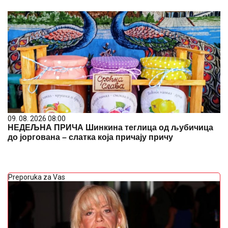
09. 08. 2026 08:00
НЕДЕЉНА ПРИЧА Шинкина теглица од љубичица
до јоргована – слатка која причају причу
Preporuka za Vas