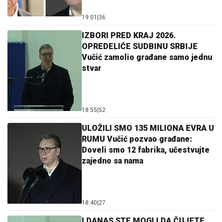
19:01
|
36
IZBORI PRED KRAJ 2026.
OPREDELIĆE SUDBINU SRBIJE
Vučić zamolio građane samo jednu
stvar
18:55
|
52
ULOŽILI SMO 135 MILIONA EVRA U
RUMU Vučić pozvao građane:
Doveli smo 12 fabrika, učestvujte
zajedno sa nama
18:40
|
27
I DANAS STE MOGLI DA ČUJETE