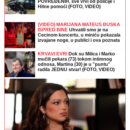
(FOTO) TORTA U OBLIKU SRCA, LATICE PO PODU
Dragan Stanković pokazao kako slavi rođendan nove
verenice, već žive zajedno, odao ih jedan detalj
RASKINULI TEODORA I BEBICA
Ostavila ga nakon izlaska iz Elite 9 i
uzela sve stvari: Ovo su detalji
PREOKRET U MAĐARSKOJ:
Mađar
povukao ključan potez - Andraš Baka
prihvatio nominaciju za predsednika