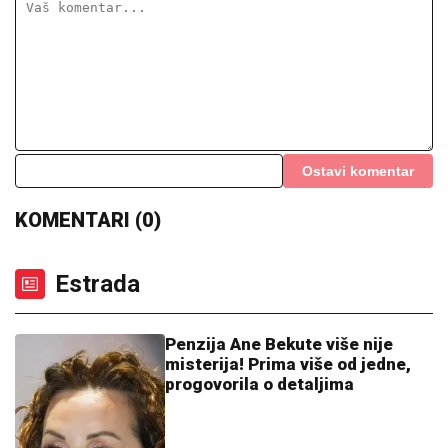
Evo kako je Zvezdin biser zaradio direktan crveni
karton: Eh, ta mladost i neiskustvo (VIDEO)
(VIDEO) MARIJANA MATEUS ĐUSKA
ISPRED BINE
Uhvatili smo je na
Cecinom koncertu, u miniću pokazala
izvajane noge, u publici i ova poznata
pevačica uživa sa mužem
KRVAVI EVRI
Dok su Milica i Marko
mučili pekara (73) tokom intimnog
odnosa, Martina (30) je u "puntu"
radila JEDNU stvar! (FOTO, VIDEO)