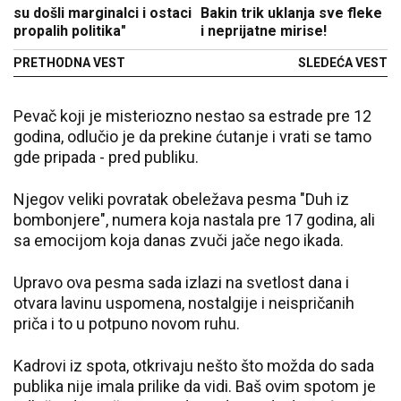
su došli marginalci i ostaci
Bakin trik uklanja sve fleke
propalih politika"
i neprijatne mirise!
PRETHODNA VEST
SLEDEĆA VEST
Pevač koji je misteriozno nestao sa estrade pre 12
godina, odlučio je da prekine ćutanje i vrati se tamo
gde pripada - pred publiku.
Njegov veliki povratak obeležava pesma "Duh iz
bombonjere", numera koja nastala pre 17 godina, ali
sa emocijom koja danas zvuči jače nego ikada.
Upravo ova pesma sada izlazi na svetlost dana i
otvara lavinu uspomena, nostalgije i neispričanih
priča i to u potpuno novom ruhu.
Kadrovi iz spota, otkrivaju nešto što možda do sada
publika nije imala prilike da vidi. Baš ovim spotom je