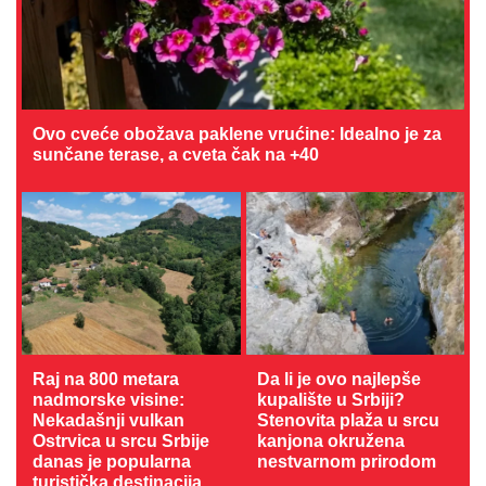
Ovo cveće obožava paklene vrućine: Idealno je za
sunčane terase, a cveta čak na +40
Raj na 800 metara
Da li je ovo najlepše
nadmorske visine:
kupalište u Srbiji?
Nekadašnji vulkan
Stenovita plaža u srcu
Ostrvica u srcu Srbije
kanjona okružena
danas je popularna
nestvarnom prirodom
turistička destinacija