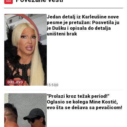
Jedan detalj iz Karleušine nove
pesme je pretužan: Posvetila ju
je Dušku i opisala do detalja
uništeni brak
DIRLJIVO
15:53
|
0
"Prolazi kroz težak period!"
Oglasio se kolega Mine Kostić,
evo šta se dešava sa pevačicom!