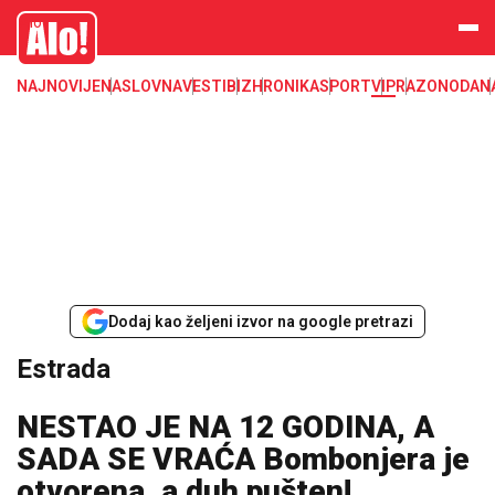
Estrada, poznati, VIP
Alo
NAJNOVIJE
NASLOVNA
VESTI
BIZ
HRONIKA
SPORT
VIP
RAZONODA
N
Dodaj kao željeni izvor na google pretrazi
Estrada
NESTAO JE NA 12 GODINA, A
SADA SE VRAĆA Bombonjera je
otvorena, a duh pušten!