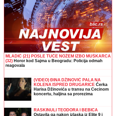
(VIDEO) TRUDNA ANITA DOVEZLA LUKU NA PINK
Strasno se grle i ljube u kolima, ne pušta ga: Blista
pred porođaj
MUŠKARAC SKOČIO U DUNAV I
NESTAO
Užas kod Bele stene: Hteo
da se osveži i nije isplivao
(FOTO) MILICU VELIČKOVIĆ
ZADESILA NOVA NEPRIJATNOST NA
ADI BOJANI
Prolazi kroz agoniju,
oglasila se i otkrila šta se dešava
nakon haosa sa Terzom