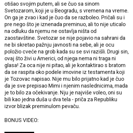
otišao svojim putem, ali se čuo sa sinom
Svetozarom, koji je u Beogradu, s vremena na vreme.
On ga je zvao i kad je čuo da se razboleo. Pričali su i
pre nego što je iznenada preminuo, ali to nije uticalo
na odluku da njemu ne ostavlja ništa od
zaostavštine. Svetozar se nije pojavio na sahrani da
ne bi skretao pažnju javnosti na sebe, ali je ocu
položio cveće na grob kada su se svi razišli. Drugi sin,
ovaj što živi u Americi, od njega nema ni traga ni
glasa! Za oca nije ni pitao, ali je kontaktirao s bratom
da se raspita oko podele imovine iz testamenta koji
je Tozovac napisao. Nije mu bilo prijatno kad je čuo
da je sve prepisao Mimi i njenim naslednicima, mada
je to bilo za očekivanje. Nju je najviše voleo, oni su
bili kao jedna duša u dva tela - priča za Republiku
izvor blizak preminulom pevaču.
BONUS VIDEO: