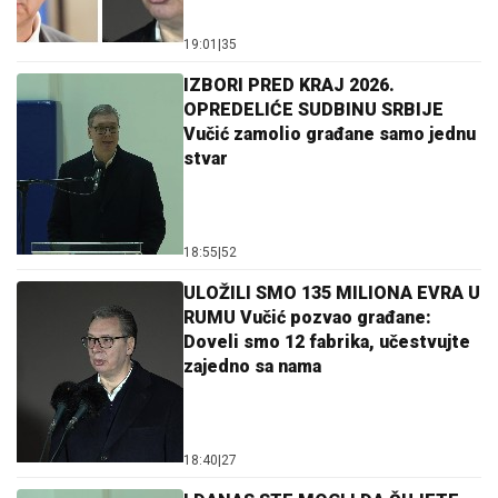
19:01
|
35
IZBORI PRED KRAJ 2026.
OPREDELIĆE SUDBINU SRBIJE
Vučić zamolio građane samo jednu
stvar
18:55
|
52
ULOŽILI SMO 135 MILIONA EVRA U
RUMU Vučić pozvao građane:
Doveli smo 12 fabrika, učestvujte
zajedno sa nama
18:40
|
27