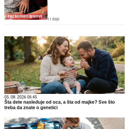
RAZBESNEO SINOVE
11:00
|
0
05. 08. 2026 06:45
Šta dete nasleđuje od oca, a šta od majke? Sve što
treba da znate o genetici