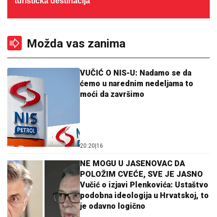
turistička destinacija
Možda vas zanima
VUČIĆ O NIS-U: Nadamo se da
ćemo u narednim nedeljama to
moći da završimo
20:20
|
16
NE MOGU U JASENOVAC DA
POLOŽIM CVEĆE, SVE JE JASNO
Vučić o izjavi Plenkovića: Ustaštvo
podobna ideologija u Hrvatskoj, to
je odavno logično