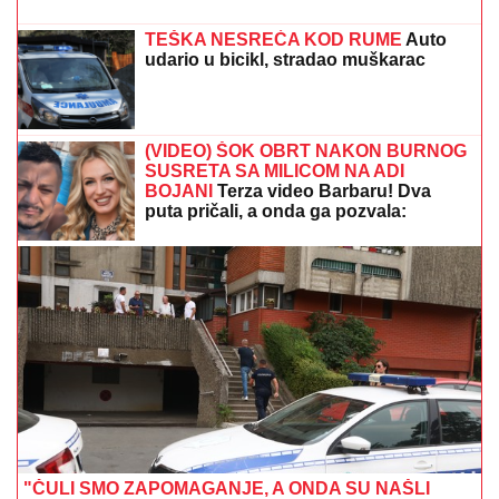
"NEĆE BITI KAO ONA KOJU PIŠU OČAJNICE"
Jovana Jeremić sprema haos, o ovome će svi brujati:
Potkačila bivše i sve muškarce
NINA BADRIĆ SE SLIKA U KUPAĆEM
NA STENAMA
Napunila 54 godine i
mami poglede na čuvenom ostrvu
(FOTO)
MILKA (82) DOŠLA SINU DA SKUVA
RUČAK, A ON JE UBIO:
Detalji jezivog
zločina na Novom Beogradu, Zoran
pokušao da skoči sa terase na 7.
spratu