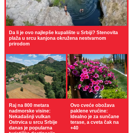
Da li je ovo najlepše kupalište u Srbiji? Stenovita
plaža u srcu kanjona okružena nestvarnom
prirodom
Raj na 800 metara
Ovo cveće obožava
nadmorske visine:
paklene vrućine:
Nekadašnji vulkan
Idealno je za sunčane
Ostrvica u srcu Srbije
terase, a cveta čak na
danas je popularna
+40