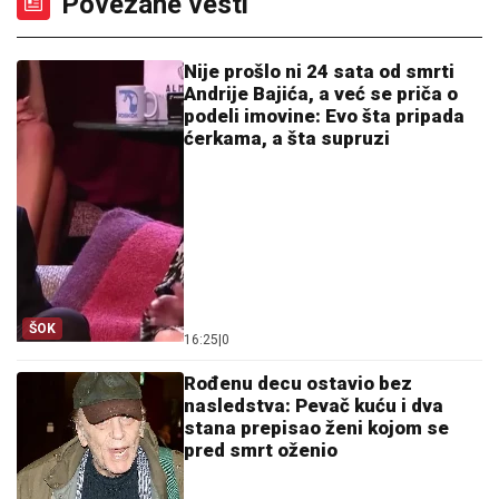
Povezane vesti
Nije prošlo ni 24 sata od smrti
Andrije Bajića, a već se priča o
podeli imovine: Evo šta pripada
ćerkama, a šta supruzi
ŠOK
16:25
|
0
Rođenu decu ostavio bez
nasledstva: Pevač kuću i dva
stana prepisao ženi kojom se
pred smrt oženio