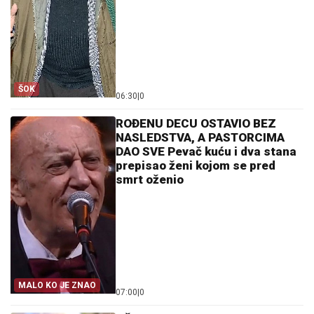
ŠOK
06:30
|
0
ROĐENU DECU OSTAVIO BEZ
NASLEDSTVA, A PASTORCIMA
DAO SVE Pevač kuću i dva stana
prepisao ženi kojom se pred
smrt oženio
MALO KO JE ZNAO
07:00
|
0