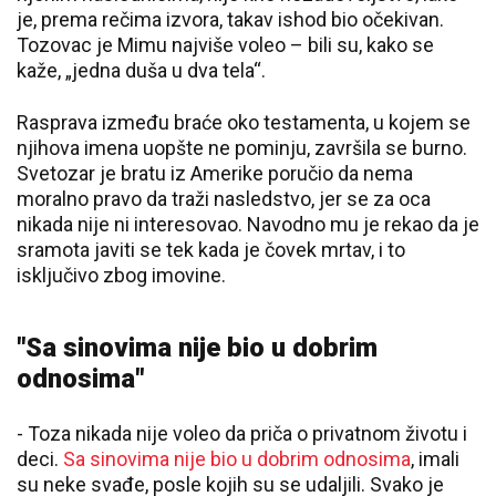
je, prema rečima izvora, takav ishod bio očekivan.
Tozovac je Mimu najviše voleo – bili su, kako se
kaže, „jedna duša u dva tela“.
Rasprava između braće oko testamenta, u kojem se
njihova imena uopšte ne pominju, završila se burno.
Svetozar je bratu iz Amerike poručio da nema
moralno pravo da traži nasledstvo, jer se za oca
nikada nije ni interesovao. Navodno mu je rekao da je
sramota javiti se tek kada je čovek mrtav, i to
isključivo zbog imovine.
"Sa sinovima nije bio u dobrim
odnosima"
- Toza nikada nije voleo da priča o privatnom životu i
deci.
Sa sinovima nije bio u dobrim odnosima
, imali
su neke svađe, posle kojih su se udaljili. Svako je