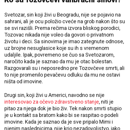
Svetozar, sin koji živi u Beogradu, nije se pojavio na
sahrani, ali je ocu položio cveće na grob nakon što su
se svi razišli. Prema rečima izvora bliskog porodici,
Tozovac nikada nije voleo da govori o privatnom
životu i deci. Sa sinovima je imao zategnute odnose,
uz brojne nesuglasice koje su ih s vremenom
udaljile. Ipak, povremeno se čuo sa Svetozarom,
naročito kada je saznao da mu je otac bolestan.
Razgovarali su i neposredno pre Tozovčeve smrti, ali
to nije promenilo pevačevu odluku da mu ne ostavi
ništa od imovine.
Drugi sin, koji živi u Americi, navodno se nije
interesovao za očevo zdravstveno stanje
, niti je
pitao za njega dok je bio živ. Tek nakon smrti stupio
je u kontakt sa bratom kako bi se raspitao o podeli
imovine. Kada je saznao da je sve pripalo Mimi i
njenim naslednicima, nije krio nezadovoljstvo, iako