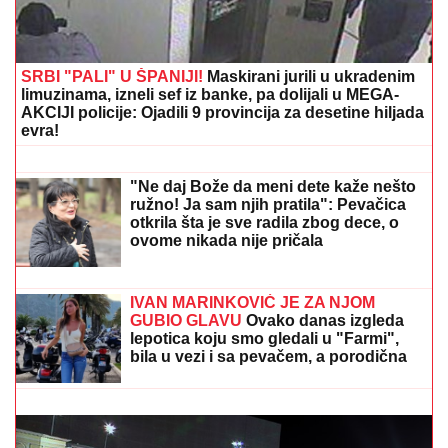
SRBI "PALI" U ŠPANIJI!
Maskirani jurili u ukradenim
limuzinama, izneli sef iz banke, pa dolijali u MEGA-
AKCIJI policije: Ojadili 9 provincija za desetine hiljada
evra!
IMALA JE 47 SINOVA I SAMO JEDNU
ĆERKU:
Evo zbog čega je Esma
Redžepova usvajala samo dečake,
pred smrt donela neočekivanu odluku
"Ne daj Bože da meni dete kaže nešto
ružno! Ja sam njih pratila": Pevačica
otkrila šta je sve radila zbog dece, o
ovome nikada nije pričala