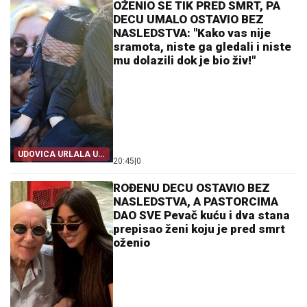
OŽENIO SE TIK PRED SMRT, PA
DECU UMALO OSTAVIO BEZ
NASLEDSTVA: "Kako vas nije
sramota, niste ga gledali i niste
mu dolazili dok je bio živ!"
UDOVICA URLALA U
20:45
|
0
SUDNICI
ROĐENU DECU OSTAVIO BEZ
NASLEDSTVA, A PASTORCIMA
DAO SVE Pevač kuću i dva stana
prepisao ženi koju je pred smrt
oženio