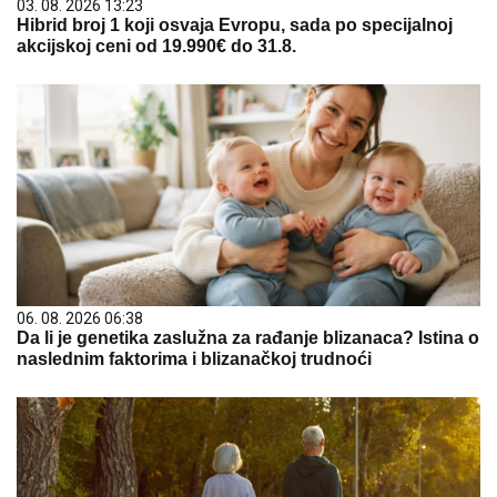
03. 08. 2026 13:23
Hibrid broj 1 koji osvaja Evropu, sada po specijalnoj
akcijskoj ceni od 19.990€ do 31.8.
06. 08. 2026 06:38
Da li je genetika zaslužna za rađanje blizanaca? Istina o
naslednim faktorima i blizanačkoj trudnoći