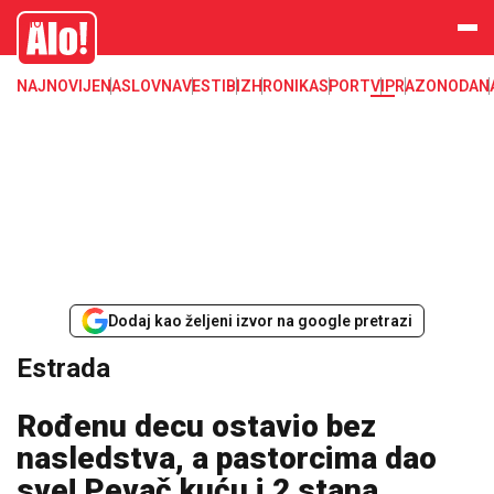
Estrada, poznati, VIP
Alo
NAJNOVIJE
NASLOVNA
VESTI
BIZ
HRONIKA
SPORT
VIP
RAZONODA
N
Dodaj kao željeni izvor na google pretrazi
Estrada
Rođenu decu ostavio bez
nasledstva, a pastorcima dao
sve! Pevač kuću i 2 stana