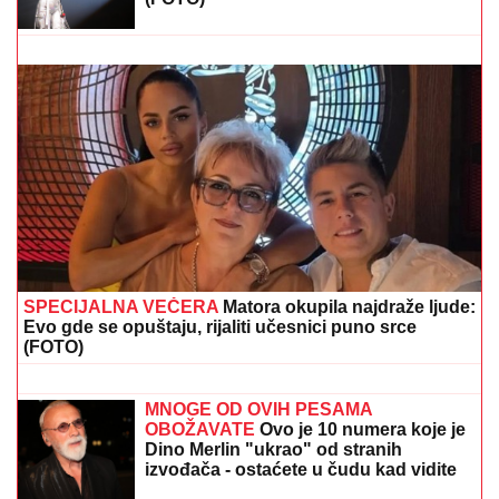
Žena Mikija Đuričića se bavi OZBILJNIM POSLOM
Angelina radi na dva mesta i ne eksponira se javno:
"Jako je sposobna"
DANAS BEZ VODE
BALjEVAC I MALA
MOŠTANICA: Nastavljaju se radovi u
obrenovsčkim selima
MOLOTOVLJEV KOKTEL BAČEN NA
POZNATI HOTEL
Drama na Novom
Beogradu: Buknula velika vatra,
radnik sprečio katastrofu