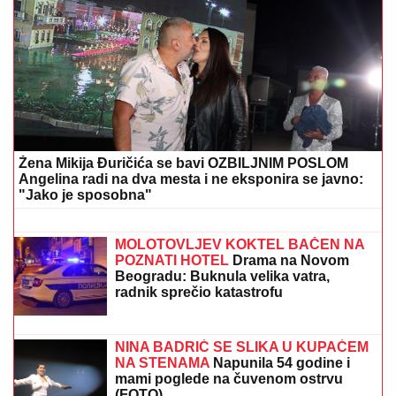
Ovo se dešava u domu Ognjena Amidžića i Mine
Naumović, redovno ih POSEĆUJE ŽENA IZ AZIJE:
"Bio je proces oko papirologije, sa Perunom ne može
da pomogne"
IVAN MARINKOVIĆ JE ZA NJOM
GUBIO GLAVU
Ovako danas izgleda
lepotica koju smo gledali u "Farmi",
bila u vezi i sa pevačem, a porodična
tragedija ju je slomila
PODIGNUTA OPTUŽNICA PROTIV
MAJKE (50) I SINA (20)
Planirali
ubistvo Luke Bojovića?! Nađen
arsenal oružja, otkriven i PAKLENI
PLAN koji su skovali