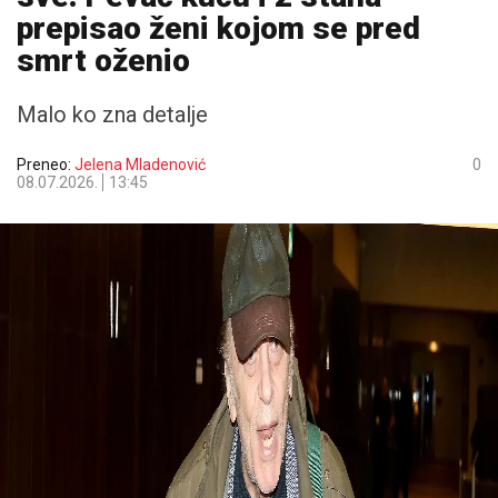
prepisao ženi kojom se pred
smrt oženio
Malo ko zna detalje
Preneo:
Jelena Mladenović
0
08.07.2026.
13:45