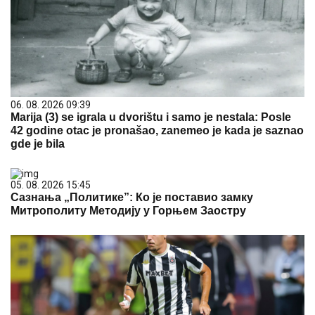
06. 08. 2026 09:39
Marija (3) se igrala u dvorištu i samo je nestala: Posle
42 godine otac je pronašao, zanemeo je kada je saznao
gde je bila
05. 08. 2026 15:45
Сазнања „Политике”: Ко је поставио замку
Митрополиту Методију у Горњем Заостру