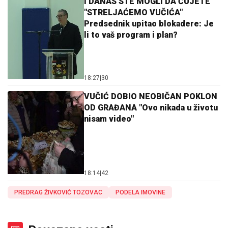
I DANAS STE MOGLI DA ČUJETE
"STRELJAĆEMO VUČIĆA"
Predsednik upitao blokadere: Je
li to vaš program i plan?
18:27
|
30
VUČIĆ DOBIO NEOBIČAN POKLON
OD GRAĐANA "Ovo nikada u životu
nisam video"
18:14
|
42
PREDRAG ŽIVKOVIĆ TOZOVAC
PODELA IMOVINE