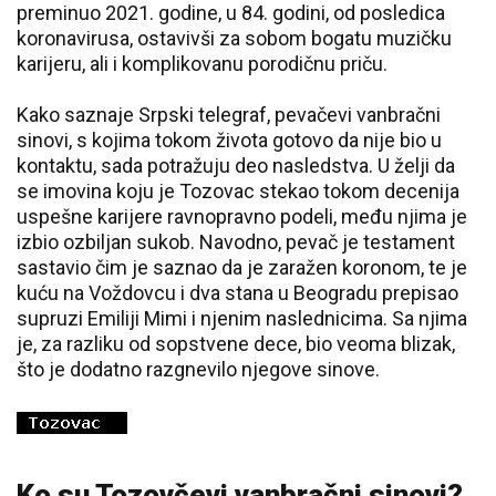
preminuo 2021. godine, u 84. godini, od posledica
koronavirusa, ostavivši za sobom bogatu muzičku
karijeru, ali i komplikovanu porodičnu priču.
Kako saznaje Srpski telegraf, pevačevi vanbračni
sinovi, s kojima tokom života gotovo da nije bio u
kontaktu, sada potražuju deo nasledstva. U želji da
se imovina koju je Tozovac stekao tokom decenija
uspešne karijere ravnopravno podeli, među njima je
izbio ozbiljan sukob. Navodno, pevač je testament
sastavio čim je saznao da je zaražen koronom, te je
kuću na Voždovcu i dva stana u Beogradu prepisao
supruzi Emiliji Mimi i njenim naslednicima. Sa njima
je, za razliku od sopstvene dece, bio veoma blizak,
što je dodatno razgnevilo njegove sinove.
Ko su Tozovčevi vanbračni sinovi?