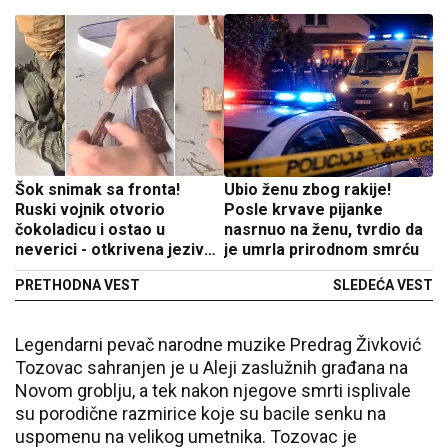
Šok snimak sa fronta!
Ubio ženu zbog rakije!
Ruski vojnik otvorio
Posle krvave pijanke
čokoladicu i ostao u
nasrnuo na ženu, tvrdio da
neverici - otkrivena jeziva
je umrla prirodnom smrću
taktika Ukrajinaca! (VIDEO)
PRETHODNA VEST
SLEDEĆA VEST
Legendarni pevač narodne muzike Predrag Živković
Tozovac sahranjen je u Aleji zaslužnih građana na
Novom groblju, a tek nakon njegove smrti isplivale
su porodične razmirice koje su bacile senku na
uspomenu na velikog umetnika. Tozovac je