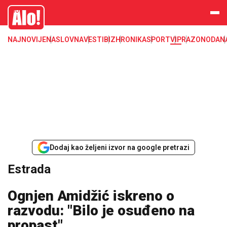
Estrada, poznati, VIP
Alo
NAJNOVIJE
NASLOVNA
VESTI
BIZ
HRONIKA
SPORT
VIP
RAZONODA
N
Dodaj kao željeni izvor na google pretrazi
Estrada
Ognjen Amidžić iskreno o
razvodu: "Bilo je osuđeno na
propast"