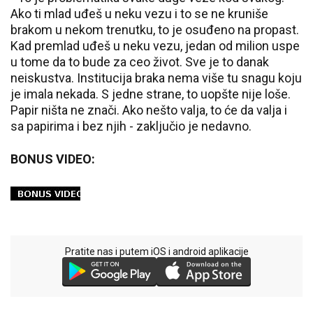
Ako ti mlad uđeš u neku vezu i to se ne kruniše
brakom u nekom trenutku, to je osuđeno na propast.
Kad premlad uđeš u neku vezu, jedan od milion uspe
u tome da to bude za ceo život. Sve je to danak
neiskustva. Institucija braka nema više tu snagu koju
je imala nekada. S jedne strane, to uopšte nije loše.
Papir ništa ne znači. Ako nešto valja, to će da valja i
sa papirima i bez njih - zaključio je nedavno.
BONUS VIDEO:
Pratite nas i putem iOS i android aplikacije