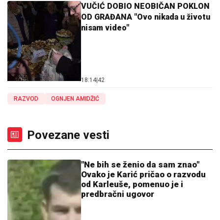
VUČIĆ DOBIO NEOBIČAN POKLON
OD GRAĐANA "Ovo nikada u životu
nisam video"
18:14
|
42
RAZVOD
OGNJEN AMIDŽIĆ
Povezane vesti
"Ne bih se ženio da sam znao"
Ovako je Karić pričao o razvodu
od Karleuše, pomenuo je i
predbračni ugovor