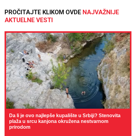
PROČITAJTE KLIKOM OVDE
NAJVAŽNIJE
AKTUELNE VESTI
Da li je ovo najlepše kupalište u Srbiji? Stenovita
plaža u srcu kanjona okružena nestvarnom
prirodom