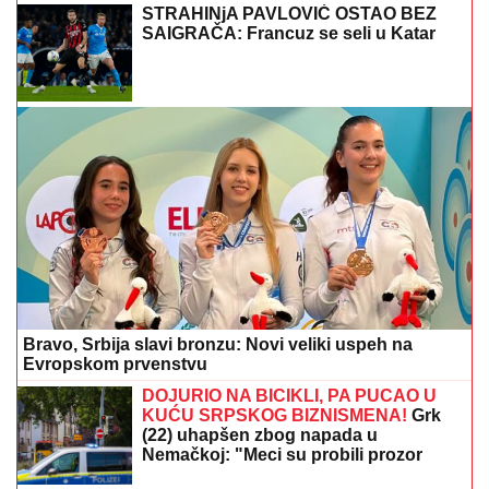
STRAVIČNA NESREĆA KOD JASENOVIKA!
Strahuje
se da IMA POVREĐENIH, sve vrvi od policije i Hitne
pomoći (FOTO, VIDEO)
POŽAR U DELIBLATSKOJ PEŠČARI
NEPREDVIDIV:
Direktor JP Vojvodina
šuma objasnio zašto
RAZBIJENA ŠOFERKA, STAKLO I
ISEČENA RUKA
Asmin i Maja se
nakon skandala snimili u kolima:
"Moja jedina ljubav"