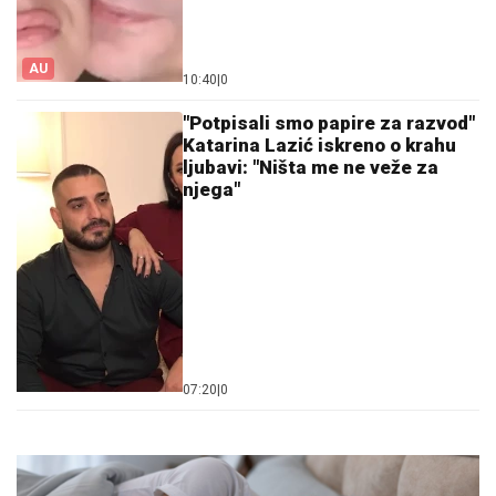
AU
10:40
|
0
"Potpisali smo papire za razvod"
Katarina Lazić iskreno o krahu
ljubavi: "Ništa me ne veže za
njega"
07:20
|
0