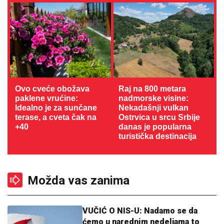
Ovo cveće obožava
Raj na 800 metara
paklene vrućine:
nadmorske visine:
Idealno je za sunčane
Nekadašnji vulkan
terase, a cveta čak na
Ostrvica u srcu Srbije
+40
danas je popularna
turistička destinacija
Možda vas zanima
VUČIĆ O NIS-U: Nadamo se da
ćemo u narednim nedeljama to