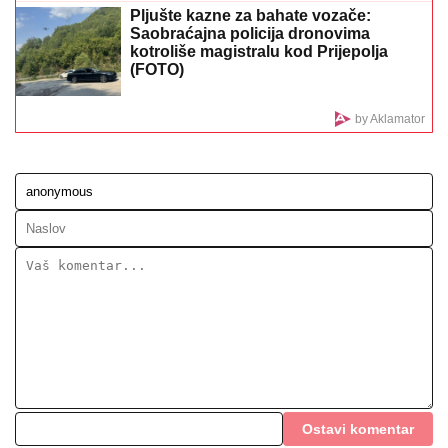
Ovako su SESTRE AHMIĆ izgledale pre svih
OPERACIJA! Isplivala njihova fotografija iz noćnog
provoda, ZIFT CRNE KOSE, niko ne bi rekao da su
OVO ONE! (FOTO)
"DA TI UNIŠTIM I OVAJ BRAK, PA TE
OTERAM U DOM ZA MAJKE SA
DECOM KOJE NEMAJU ZA ŽIVOT" U
jeku pretnji ženi Slobe Radanovića,
Ana Nikolić se oglasila: "Ne govori
ništa!"
FOLK PEVAČICA POSETILA RODNO
MESTO NA KOSOVU
Pokazala kuću u
kojoj je odrasla, a malo ko zna da je
pre estrade radila kao NASTAVNICA:
"Svaki put plačem" (VIDEO)