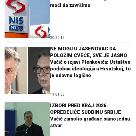
moći da završimo
20:20
|
17
NE MOGU U JASENOVAC DA
POLOŽIM CVEĆE, SVE JE JASNO
Vučić o izjavi Plenkovića: Ustaštvo
podobna ideologija u Hrvatskoj, to
je odavno logično
19:01
|
36
IZBORI PRED KRAJ 2026.
OPREDELIĆE SUDBINU SRBIJE
Vučić zamolio građane samo jednu
stvar