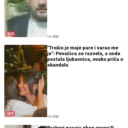
ŠOK
16:45
|
0
"Trošio je moje pare i varao me
je": Pevačica se razvela, a onda
postala ljubavnica, ovako priča o
skandalu
HIT
16:05
|
0
Brakovi pucaju zbog ovoga?!