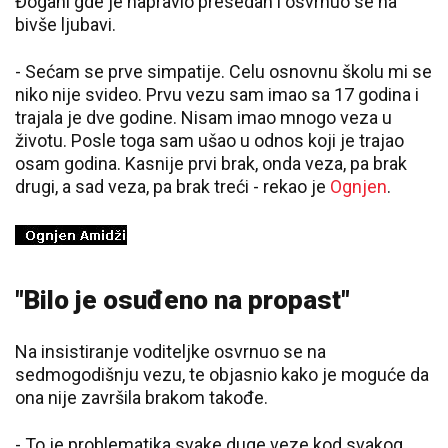
Đogani gde je napravio presedan i osvrnuo se na
bivše ljubavi.
- Sećam se prve simpatije. Celu osnovnu školu mi se
niko nije svideo. Prvu vezu sam imao sa 17 godina i
trajala je dve godine. Nisam imao mnogo veza u
životu. Posle toga sam ušao u odnos koji je trajao
osam godina. Kasnije prvi brak, onda veza, pa brak
drugi, a sad veza, pa brak treći - rekao je
Ognjen
.
"Bilo je osuđeno na propast"
Na insistiranje voditeljke osvrnuo se na
sedmogodišnju vezu, te objasnio kako je moguće da
ona nije završila brakom takođe.
- To je problematika svake duge veze kod svakog.