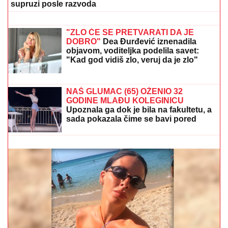
supruzi posle razvoda
AMERIKU POTRESA SLUČAJ "ŽIVOG
DONORA":
Pokušali da uzmu organ
od pacijenta koji je još bio živ!
"ZLO ĆE SE PRETVARATI DA JE
DOBRO"
Dea Đurđević iznenadila
objavom, voditeljka podelila savet:
"Kad god vidiš zlo, veruj da je zlo"
"NE UMIRE SE ZA LJUDIMA KOJI SU PUCALI U