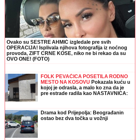
SKINULA SE ANA SEVIĆ
Ukrstila bikini, pa mamila
poglede na plaži: Ovakvu je retko viđamo (Foto)
"RAZOČARALA SAM SE, MNOGI SU
NESTALI NAKON SAŠINE SMRTI"
Suzana Jovanović otkrila da su je
zaboravili ljudi sa estrade: "Plaše se"
GRČKO LETO ŽENE OGNJENA
AMIDŽIĆA!
Mina ističe GOLE NOGE, u
kadar upala i jahta: Tek da je vidite u
MINI BIKINIJU (FOTO)