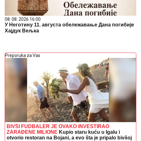
08. 08. 2026 16:00
У Неготину 11. августа обележавање Дана погибије
Хајдук Вељка
Preporuka za Vas
BIVŠI FUDBALER JE OVAKO INVESTIRAO
ZARAĐENE MILIONE
Kupio staru kuću u Igalu i
otvorio restoran na Bojani, a evo šta je pripalo bivšoj