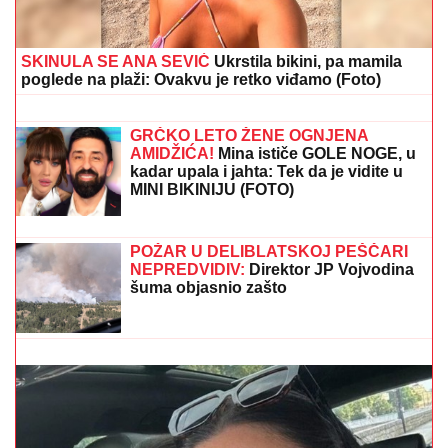
TEBE"
Brutalno oglašavanje Jovane Jeremić 5 dana
nakon veridbe Dragana Stankovića: "Znali su šta
rade"
NAŠ GLUMAC (65) OŽENIO 32
GODINE MLAĐU KOLEGINICU
Upoznala ga dok je bila na fakultetu, a
sada pokazala čime se bavi pored
glume
"SVAKO ĆE IMATI PRAVO DA
POGREŠI"
Otac Nemanje Gudelja se
oglasio nakon što je postao deda i
otkrio kakvi su odnosi u porodici - sad
je sve jasno