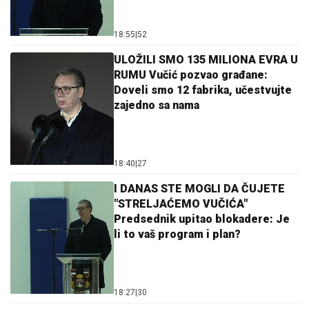
18:55
|
52
ULOŽILI SMO 135 MILIONA EVRA U
RUMU Vučić pozvao građane:
Doveli smo 12 fabrika, učestvujte
zajedno sa nama
18:40
|
27
I DANAS STE MOGLI DA ČUJETE
"STRELJAĆEMO VUČIĆA"
Predsednik upitao blokadere: Je
li to vaš program i plan?
18:27
|
30