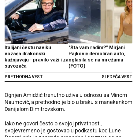
Italijani čestu naviku
"Šta vam radim?" Mirjani
vozača drakonski
Pajković demoliran auto,
kažnjavaju - pravilo važi i za
oglasila se na mrežama
suvozača
(FOTO)
PRETHODNA VEST
SLEDEĆA VEST
Ognjen Amidžić trenutno uživa u odnosu sa Minom
Naumović, a prethodno je bio u braku s manekenkom
Danijelom Dimitrovskom.
Iako ne govori često o svojoj privatnosti,
svojevremeno je gostovao u podkastu kod Lune