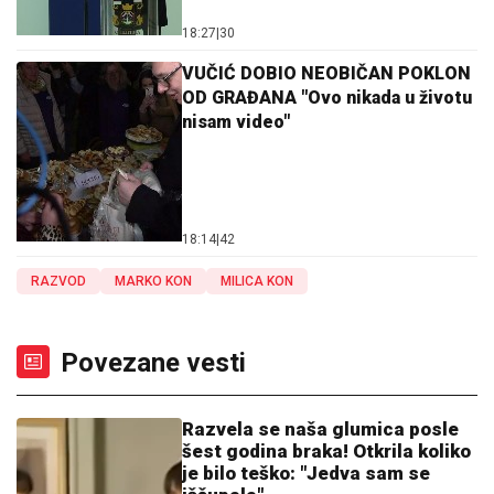
18:27
|
30
VUČIĆ DOBIO NEOBIČAN POKLON
OD GRAĐANA "Ovo nikada u životu
nisam video"
18:14
|
42
RAZVOD
MARKO KON
MILICA KON
Povezane vesti
Razvela se naša glumica posle
šest godina braka! Otkrila koliko
je bilo teško: "Jedva sam se