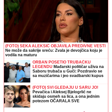
transparent o Srbima i Oluji
(FOTO) ĐANI OBJAVIO SLIKU BEZ
ZUBA
Urnebesna fotografija folkera iz
lifta, svi se pitaju šta mu se desilo:
"Ode kec"
(FOTO) ASMIN OTKRIO PRAVO STANJE NA
RAČUNU
Nakon izjave da Maja sve plaća rešio da se
oglasi: Javno obelodanio cifre i ljudi su u šoku
(FOTO) BILA U KANDŽAMA DROGE,