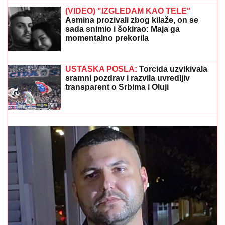
Svi se pitaju čija je ruka? Golišava
Marija Mikić ostavila Srbe u čudu
"JA SAM TO SMISLILA!"
Dino Melin tvrdi da je on
napisao pesmu "Beograd", Ceca posle 30 godina
otkrila istinu: "Nudila sam je Marini"
BRUKA KOJA JE OBIŠLA SVET:
Šta
se ovo desilo sa novim stadionom u
Zaječaru? (VIDEO)