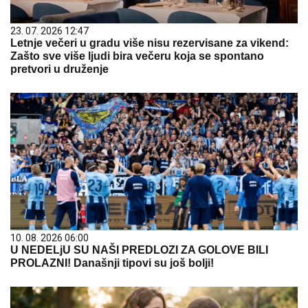
23. 07. 2026 12:47
Letnje večeri u gradu više nisu rezervisane za vikend:
Zašto sve više ljudi bira večeru koja se spontano
pretvori u druženje
10. 08. 2026 06:00
U NEDELjU SU NAŠI PREDLOZI ZA GOLOVE BILI
PROLAZNI! Današnji tipovi su još bolji!