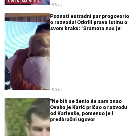
OVO NEMA NIGDE
18:00
|
0
Poznati estradni par progovorio
o razvodu! Otkrili pravu istinu o
svom braku: "Sramota nas je"
10:29
|
0
"Ne bih se ženio da sam znao"
Ovako je Karić pričao o razvodu
od Karleuše, pomenuo je i
predbračni ugovor