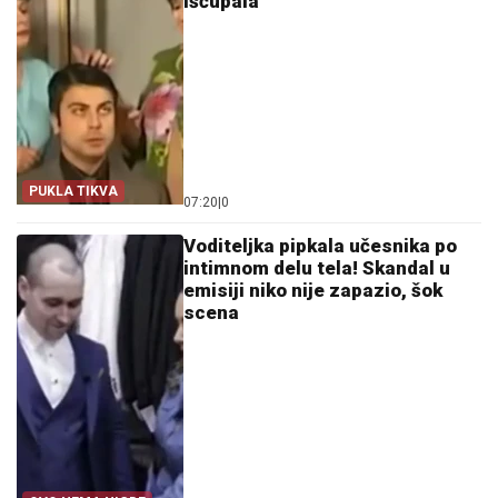
iščupala"
PUKLA TIKVA
07:20
|
0
Voditeljka pipkala učesnika po
intimnom delu tela! Skandal u
emisiji niko nije zapazio, šok
scena