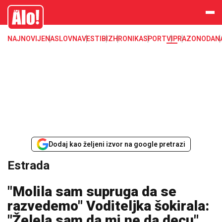
Estrada, poznati, VIP
Alo
NAJNOVIJE
NASLOVNA
VESTI
BIZ
HRONIKA
SPORT
VIP
RAZONODA
N
Dodaj kao željeni izvor na google pretrazi
Estrada
"Molila sam supruga da se
razvedemo" Voditeljka šokirala:
"Želela sam da mi ne da decu"