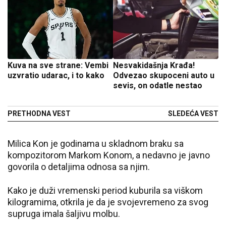
Kuva na sve strane: Vembi
Nesvakidašnja Krađa!
uzvratio udarac, i to kako
Odvezao skupoceni auto u
sevis, on odatle nestao
PRETHODNA VEST
SLEDEĆA VEST
Milica Kon je godinama u skladnom braku sa
kompozitorom Markom Konom, a nedavno je javno
govorila o detaljima odnosa sa njim.
Kako je duži vremenski period kuburila sa viškom
kilogramima, otkrila je da je svojevremeno za svog
supruga imala šaljivu molbu.