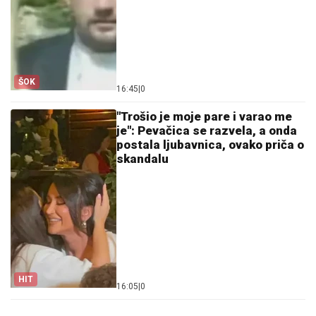
ŠOK
16:45
|
0
"Trošio je moje pare i varao me
je": Pevačica se razvela, a onda
postala ljubavnica, ovako priča o
skandalu
HIT
16:05
|
0