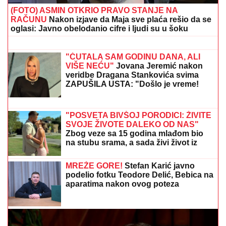
(VIDEO) "IZGLEDAM KAO TELE"
Asmina prozivali zbog kilaže, on se
sada snimio i šokirao: Maja ga
momentalno prekorila
TEŠKO JE POVREĐENA!
Najnoviji detalji ubadanja
tinejdžerke (18) u samom centru Beograda: Oglasili
se iz Hitne pomoći
USTAŠKA POSLA:
Torcida uzvikivala
sramni pozdrav i razvila uvredljiv