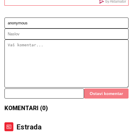
DECA NISU IMALA ODEĆU
Pevačica
promenila život iz korena, pa pokazala
kako sada izgleda: "Bez filtera"
"ĆUTALA SAM GODINU DANA, ALI
VIŠE NEĆU"
Jovana Jeremić nakon
veridbe Dragana Stankovića svima
ZAPUŠILA USTA: "Došlo je vreme!
Niko me neće iskoristiti"
DVE POBEDE NAD SMRĆU
Glumica je rođena u 6.
mesecu sa najgorim prognozama, pa preživela udes i
20 operacija