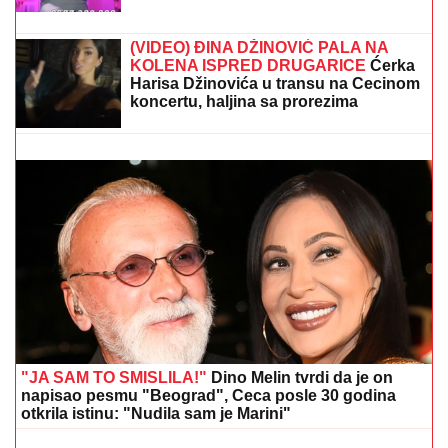
ŠOK U EMISIJI
Gledateljka iz Kine se
uključila u program, sve iznenadila o
Ivanu Marinkoviću - ON SE HVATAO
ZA GLAVU
"ON JE MOJ DOM, ZALEČIO ME JE I USREĆIO"
Milena Popović nikad emotivnija! Javno se obratila
Igoru Juriću
(VIDEO) ĐINA DŽINOVIĆ PALA NA
KOLENA ISPRED DRUGARICE
Ćerka
Harisa Džinovića u transu na Cecinom
koncertu, haljina sa prorezima
pokazala previše