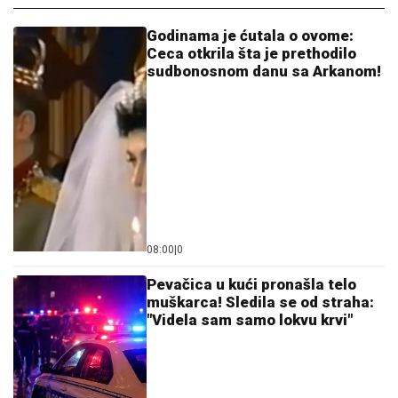
"POSVETA BIVŠOJ PORODICI: ŽIVITE
SVOJE ŽIVOTE DALEKO OD NAS"
Zbog veze sa 15 godina mlađom bio
na stubu srama, a sada živi život iz
snova: Kupio stan u Dubaiju i baškari
se u luksuzu
MREŽE GORE!
Stefan Karić javno
podelio fotku Teodore Delić, Bebica na
aparatima nakon ovog poteza
(FOTO) SEKA ALEKSIĆ OBJAVILA PREDIVNE VESTI
Ne može da sakrije sreću: Zvala je devojčica koju je
vodila na maturu