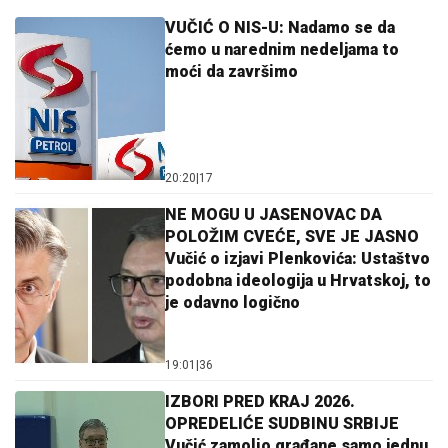
VUČIĆ O NIS-U: Nadamo se da
ćemo u narednim nedeljama to
moći da završimo
20:20
|
17
NE MOGU U JASENOVAC DA
POLOŽIM CVEĆE, SVE JE JASNO
Vučić o izjavi Plenkovića: Ustaštvo
podobna ideologija u Hrvatskoj, to
je odavno logično
19:01
|
36
IZBORI PRED KRAJ 2026.
OPREDELIĆE SUDBINU SRBIJE
Vučić zamolio građane samo jednu