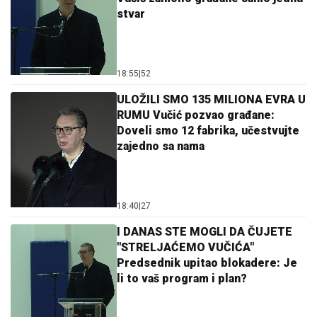
stvar
18:55
|
52
ULOŽILI SMO 135 MILIONA EVRA U
RUMU Vučić pozvao građane:
Doveli smo 12 fabrika, učestvujte
zajedno sa nama
18:40
|
27
I DANAS STE MOGLI DA ČUJETE
"STRELJAĆEMO VUČIĆA"
Predsednik upitao blokadere: Je
li to vaš program i plan?