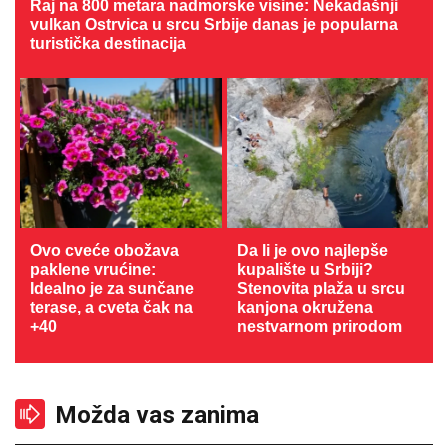
Raj na 800 metara nadmorske visine: Nekadašnji
vulkan Ostrvica u srcu Srbije danas je popularna
turistička destinacija
Ovo cveće obožava
Da li je ovo najlepše
paklene vrućine:
kupalište u Srbiji?
Idealno je za sunčane
Stenovita plaža u srcu
terase, a cveta čak na
kanjona okružena
+40
nestvarnom prirodom
Možda vas zanima