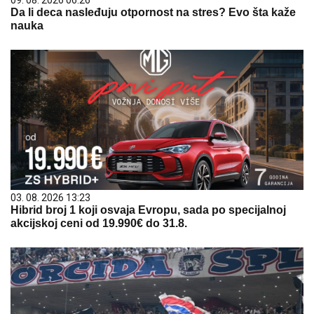
Da li deca nasleđuju otpornost na stres? Evo šta kaže
nauka
03. 08. 2026 13:23
Hibrid broj 1 koji osvaja Evropu, sada po specijalnoj
akcijskoj ceni od 19.990€ do 31.8.