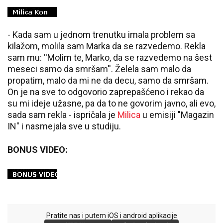
- Kada sam u jednom trenutku imala problem sa
kilažom, molila sam Marka da se razvedemo. Rekla
sam mu: ''Molim te, Marko, da se razvedemo na šest
meseci samo da smršam''. Želela sam malo da
propatim, malo da mi ne da decu, samo da smršam.
On je na sve to odgovorio zaprepašćeno i rekao da
su mi ideje užasne, pa da to ne govorim javno, ali evo,
sada sam rekla - ispričala je
Milica
u emisiji "Magazin
IN" i nasmejala sve u studiju.
BONUS VIDEO:
Pratite nas i putem iOS i android aplikacije