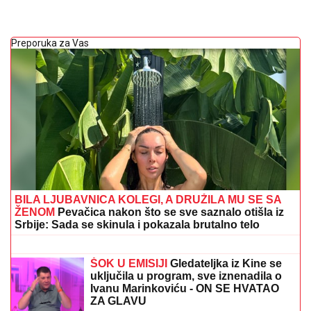
Preporuka za Vas
BILA LJUBAVNICA KOLEGI, A DRUŽILA MU SE SA
ŽENOM
Pevačica nakon što se sve saznalo otišla iz
Srbije: Sada se skinula i pokazala brutalno telo
VUKAO ŽENU ZA KOSU, PA JE
ŠTAPOM UDARIO DIREKTNO U
GLAVU!
Jezivo nasilje u porodici:
Istrčala na ulicu u panici, nasilnik je
stigao, prolaznici sprečili katastrofu