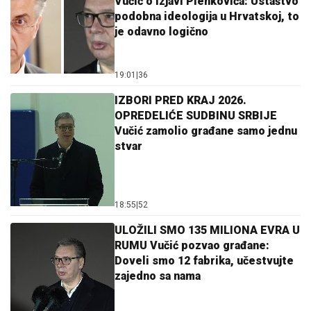
Vučić o izjavi Plenkovića: Ustaštvo
podobna ideologija u Hrvatskoj, to
je odavno logično
19:01
|
36
IZBORI PRED KRAJ 2026.
OPREDELIĆE SUDBINU SRBIJE
Vučić zamolio građane samo jednu
stvar
18:55
|
52
ULOŽILI SMO 135 MILIONA EVRA U
RUMU Vučić pozvao građane:
Doveli smo 12 fabrika, učestvujte
zajedno sa nama