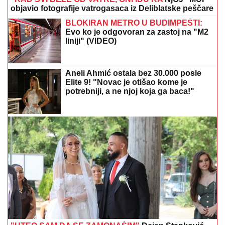
objavio fotografije vatrogasaca iz Deliblatske peščare
BLOKIRAN METRO U BUDIMPEŠTI:
Evo ko je odgovoran za zastoj na "M2
liniji" (VIDEO)
Aneli Ahmić ostala bez 30.000 posle
Elite 9! "Novac je otišao kome je
potrebniji, a ne njoj koja ga baca!"