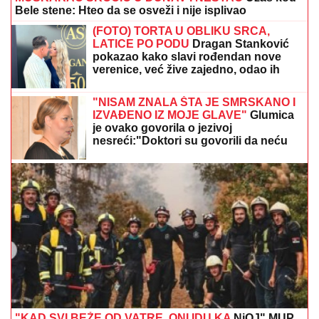
Bele stene: Hteo da se osveži i nije isplivao
(FOTO) TORTA U OBLIKU SRCA,
LATICE PO PODU
Dragan Stanković
pokazao kako slavi rođendan nove
verenice, već žive zajedno, odao ih
jedan detalj
"NISAM ZNALA ŠTA JE SMRSKANO I
IZVAĐENO IZ MOJE GLAVE"
Glumica
je ovako govorila o jezivoj
nesreći:"Doktori su govorili da neću
moći da govorim"
"KAD SVI BEŽE OD VATRE, ONI IDU KA
NjOJ" MUP