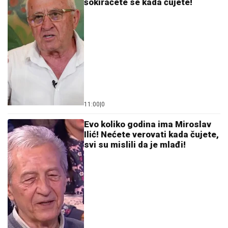
šokiraćete se kada čujete!
11:00
|
0
Evo koliko godina ima Miroslav
Ilić! Nećete verovati kada čujete,
svi su mislili da je mlađi!