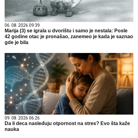
06. 08. 2026 09:39
Marija (3) se igrala u dvorištu i samo je nestala: Posle
42 godine otac je pronašao, zanemeo je kada je saznao
gde je bila
09. 08. 2026 06:26
Da li deca nasleđuju otpornost na stres? Evo šta kaže
nauka