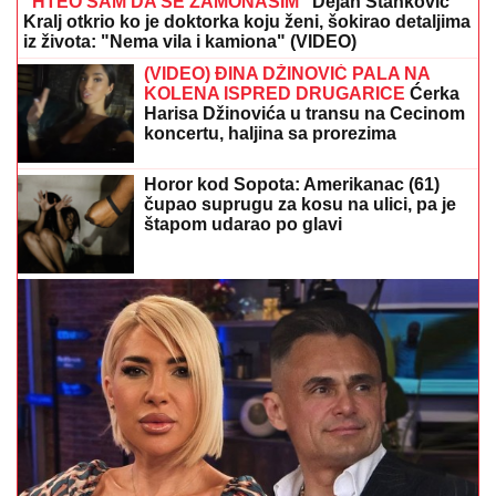
"HTEO SAM DA SE ZAMONAŠIM"
Dejan Stanković
Kralj otkrio ko je doktorka koju ženi, šokirao detaljima
iz života: "Nema vila i kamiona" (VIDEO)
(VIDEO) ĐINA DŽINOVIĆ PALA NA
KOLENA ISPRED DRUGARICE
Ćerka
Harisa Džinovića u transu na Cecinom
koncertu, haljina sa prorezima
pokazala previše
Horor kod Sopota: Amerikanac (61)
čupao suprugu za kosu na ulici, pa je
štapom udarao po glavi