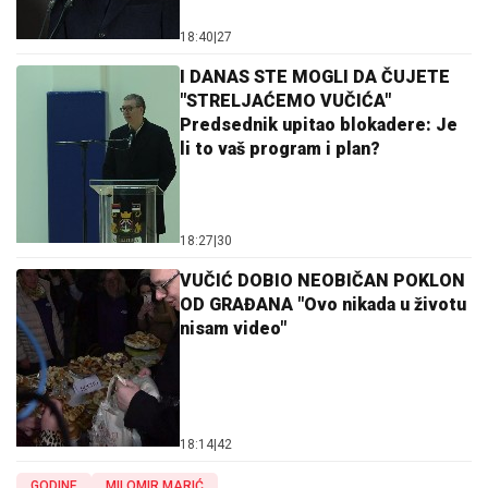
18:40
|
27
I DANAS STE MOGLI DA ČUJETE
"STRELJAĆEMO VUČIĆA"
Predsednik upitao blokadere: Je
li to vaš program i plan?
18:27
|
30
VUČIĆ DOBIO NEOBIČAN POKLON
OD GRAĐANA "Ovo nikada u životu
nisam video"
18:14
|
42
GODINE
MILOMIR MARIĆ