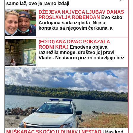
samo laž, ovo je ravno izdaji
DŽEJEVA NAJVEĆA LJUBAV DANAS
PROSLAVLJA ROĐENDAN
Evo kako
Andrijana sada izgleda: Nije u
kontaktu sa njegovim ćerkama, a
jedan detalj svi komentarišu
(FOTO) ANA DIVAC POKAZALA
RODNI KRAJ
Emotivna objava
raznežila mnoge, društvo joj pravi
Vlade - Nestvarni prizori ostavljaju bez
daha: "Povratak korenima"
MUŠKARAC SKOČIO U DUNAV I NESTAO
Užas kod