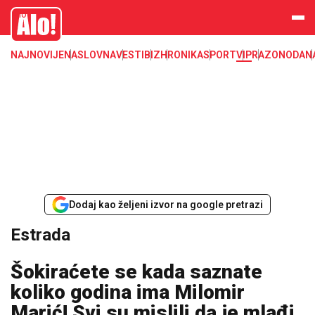
Estrada, poznati, VIP
Alo
NAJNOVIJE
NASLOVNA
VESTI
BIZ
HRONIKA
SPORT
VIP
RAZONODA
N
Dodaj kao željeni izvor na google pretrazi
Estrada
Šokiraćete se kada saznate
koliko godina ima Milomir
Marić! Svi su mislili da je mlađi