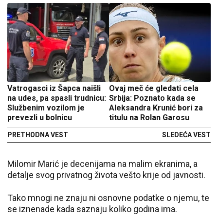
Vatrogasci iz Šapca naišli
Ovaj meč će gledati cela
na udes, pa spasli trudnicu:
Srbija: Poznato kada se
Službenim vozilom je
Aleksandra Krunić bori za
prevezli u bolnicu
titulu na Rolan Garosu
PRETHODNA VEST
SLEDEĆA VEST
Milomir Marić je decenijama na malim ekranima, a
detalje svog privatnog života vešto krije od javnosti.
Tako mnogi ne znaju ni osnovne podatke o njemu, te
se iznenade kada saznaju koliko godina ima.