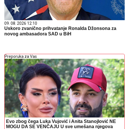
09. 08. 2026 12:10
Uskoro zvanično prihvatanje Ronalda Džonsona za
novog ambasadora SAD u BiH
Preporuka za Vas
Evo zbog čega Luka Vujović i Anita Stanojlović NE
MOGU DA SE VENČAJU U sve umešana njegova