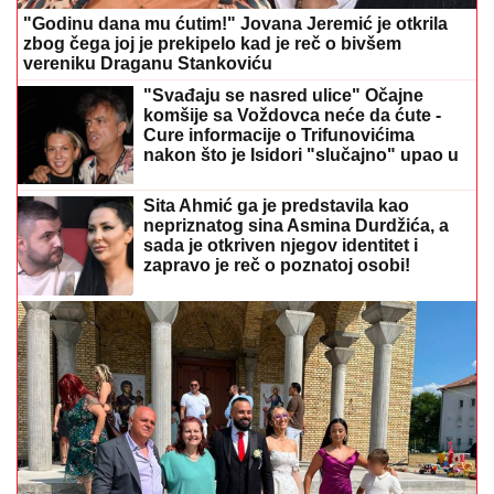
"Godinu dana mu ćutim!" Jovana Jeremić je otkrila
zbog čega joj je prekipelo kad je reč o bivšem
vereniku Draganu Stankoviću
"Svađaju se nasred ulice" Očajne
komšije sa Voždovca neće da ćute -
Cure informacije o Trifunovićima
nakon što je Isidori "slučajno" upao u
kesu sako
Sita Ahmić ga je predstavila kao
nepriznatog sina Asmina Durdžića, a
sada je otkriven njegov identitet i
zapravo je reč o poznatoj osobi!