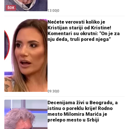
ŠOK
13:00
|
0
Nećete verovati koliko je
Kristijan stariji od Kristine!
Komentari su okrutni: "On je za
nju deda, truli pored njega"
09:30
|
0
Decenijama živi u Beogradu, a
istinu o poreklu krije! Rodno
mesto Milomira Marića je
prelepo mesto u Srbiji