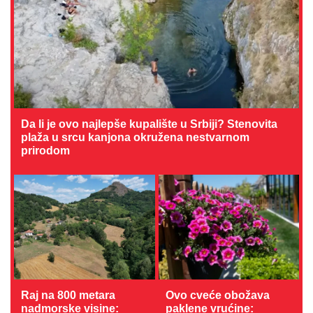
Da li je ovo najlepše kupalište u Srbiji? Stenovita
plaža u srcu kanjona okružena nestvarnom
prirodom
Raj na 800 metara
Ovo cveće obožava
nadmorske visine:
paklene vrućine: