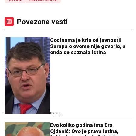
Povezane vesti
Godinama je krio od javnosti!
Sarapa o ovome nije govorio, a
onda se saznala istina
08:20
|
0
Evo koliko godina ima Era
Ojdanić: Ovo je prava istina,