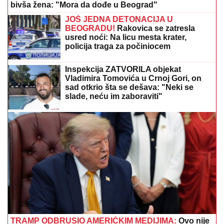
bivša žena: "Mora da dođe u Beograd"
JOŠ JEDNA DETONACIJA U
BEOGRADU!
Rakovica se zatresla
usred noći: Na licu mesta krater,
policija traga za počiniocem
Inspekcija ZATVORILA objekat
Vladimira Tomovića u Crnoj Gori, on
sad otkrio šta se dešava: "Neki se
slade, neću im zaboraviti"
TRAMP ODBRUSIO AMERIČKIM MEDIJIMA:
Ovo nije