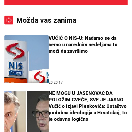
Možda vas zanima
VUČIĆ O NIS-U: Nadamo se da
ćemo u narednim nedeljama to
moći da završimo
20:20
|
17
NE MOGU U JASENOVAC DA
POLOŽIM CVEĆE, SVE JE JASNO
Vučić o izjavi Plenkovića: Ustaštvo
podobna ideologija u Hrvatskoj, to
je odavno logično