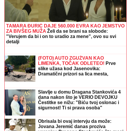
Pazar pogodio prečku, pa naterao
Mateusa da napravi paradu
CECA STIGLA U CRNU GORU! U
šik
izdanju došla na aerodrom, sačekao je
crni kombi: "U papučama sam, skršiću
se" (VIDEO)
"TO MU JE MOJ POKLON ZA SVADBU"
Jovana
Jeremić brutalno o Draganovoj veridbi, DETALJIMA
VENČANJA SA TIGROM, žestoko preti:"Nisam ušla u