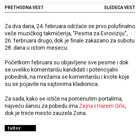
zvezdaš želi da vidi"
"Stizaće za dva sata"
PRETHODNA VEST
SLEDEĆA VEST
Za dva dana, 24. februara održaće se prvo polufinalno
veče muzičkog takmičenja, "Pesma za Evroviziju",
26. ferbruara drugo, dok je finale zakazano za subotu
28. dana u istom mesecu.
Početkom februara su objavljene sve pesme i dok
se uveliko komentarišu kandidati i potencijalni
pobednik, na mrežama se komentarišu i kvote koje
su se pojavile na sajtovima kladionica.
Za sada, kako se ističe na pomenutim portalima,
najveću šansu za pobedu ima
Zejna
i
Harem Grls
,
dok je treće mesto zauzela Zona.