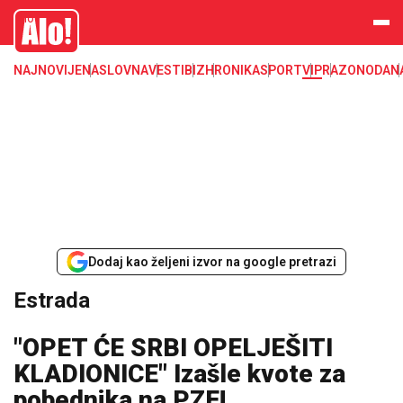
Estrada, poznati, VIP
Alo
NAJNOVIJE
NASLOVNA
VESTI
BIZ
HRONIKA
SPORT
VIP
RAZONODA
N
Dodaj kao željeni izvor na google pretrazi
Estrada
"OPET ĆE SRBI OPELJEŠITI
KLADIONICE" Izašle kvote za
pobednika na PZE!