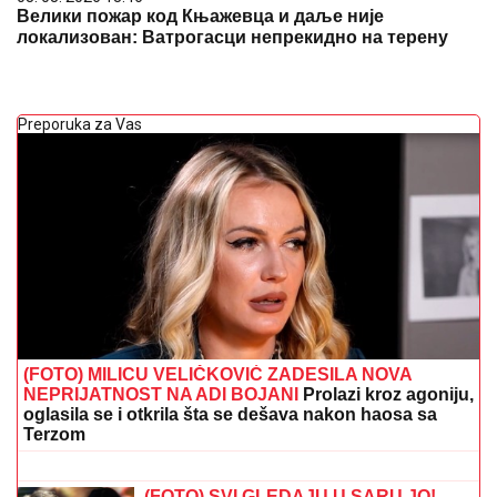
Велики пожар код Књажевца и даље није
локализован: Ватрогасци непрекидно на терену
Preporuka za Vas
(FOTO) MILICU VELIČKOVIĆ ZADESILA NOVA
NEPRIJATNOST NA ADI BOJANI
Prolazi kroz agoniju,
oglasila se i otkrila šta se dešava nakon haosa sa
Terzom
Toni Bijelić objavio sliku sa SVETSKIM
GLUMCEM, MREŽE SE USIJALE OD