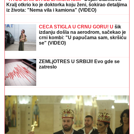
Upoznala ga dok je bila na fakultetu, a
sada pokazala čime se bavi pored
glume
Zvezda Intera pohvalio reprezentativca
Srbije: Bolje razume fudbal, ali ima još
da uči!
"HTEO SAM DA SE ZAMONAŠIM"
Dejan Stanković
Kralj otkrio ko je doktorka koju ženi, šokirao detaljima
iz života: "Nema vila i kamiona" (VIDEO)
Zvezda vodi, ali ne stoji dobro: Novi