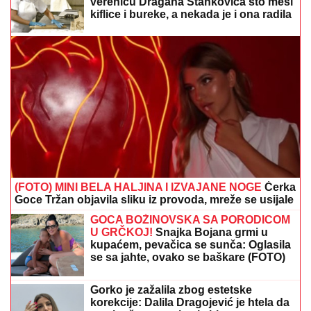
pekaru da pravim kiflice" (VIDEO)
ZEMLjOTRES U SRBIJI! Evo gde se
zatreslo
SKANDAL NA BALKANU!
Otkriveno
čiji je dron koji je pao u Bugarskoj –
Ambasador HITNO POZVAN NA
RAPORT!
TAMARA ĐURIĆ DAJE 560.000 EVRA KAO JEMSTVO