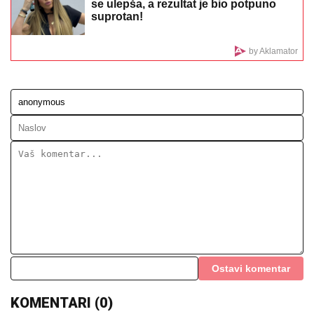
ZA BIVŠEG MUŽA
Želi da se brani sa slobode:
"Verujem da bi i on to uradio za mene", ovo su svi
detalji
DOJURIO NA BICIKLI, PA PUCAO U
KUĆU SRPSKOG BIZNISMENA!
Grk
(22) uhapšen zbog napada u
Nemačkoj: "Meci su probili prozor
spavaće sobe"
(FOTO) AUTO ZGUŽVAN KAO
LIMENKA, TOČAK ODLETEO!
Prve
slike užasa kod Jasenovika:
Dramatični prizori sa lica mesta,
sumnja se da ima povređenih