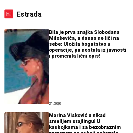
(FOTO) SVI GLEDAJU U SARU JO!
Pevačica i Aleksej
Bjelogrlić ne skidaju osmeh sa lica, a ona jednim
potezom OČARALA SVE
Slavlje u domu Dragana Stankovića 4
dana nakon što je VERIO DEVOJKU
Čestitke se nižu: "Biću tvoj oslonac i
sigurnost! Ti si prava osoba"
Obrisala bi ovaj intervju da može:
Jovana Jeremić danas proziva
verenicu Dragana Stankovića što mesi
kiflice i bureke, a nekada je i ona radila
isto!