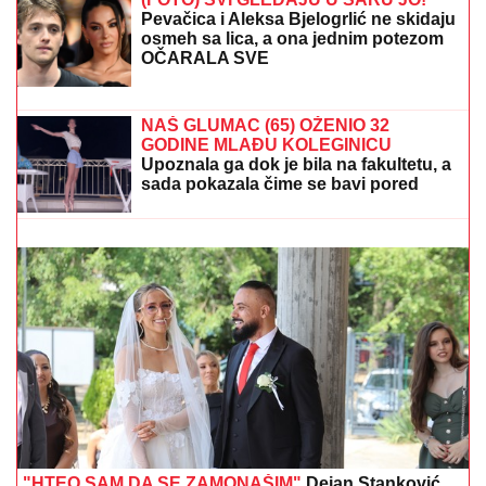
REAKCIJA, lajkovao i NOLE:
"PRIJATELJI ZA CEO ŽIVOT" (FOTO)
(FOTO) SVI GLEDAJU U SARU JO!
Pevačica i Aleksa Bjelogrlić ne skidaju
osmeh sa lica, a ona jednim potezom
OČARALA SVE
NEOBIČAN POTEZ HRVATA:
Klub promenio ime,
zvaće se po evroligašu
NAŠ GLUMAC (65) OŽENIO 32
GODINE MLAĐU KOLEGINICU