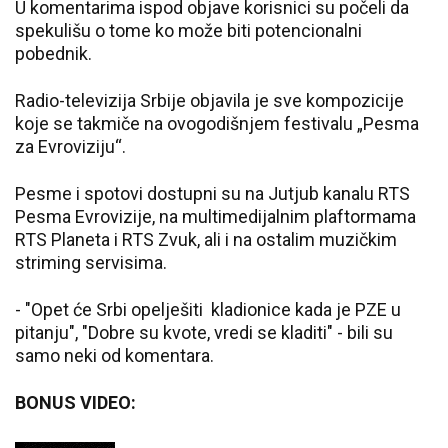
U komentarima ispod objave korisnici su počeli da
spekulišu o tome ko može biti potencionalni
pobednik.
Radio-televizija Srbije objavila je sve kompozicije
koje se takmiče na ovogodišnjem festivalu „Pesma
za Evroviziju“.
Pesme i spotovi dostupni su na Jutjub kanalu RTS
Pesma Evrovizije, na multimedijalnim plaftormama
RTS Planeta i RTS Zvuk, ali i na ostalim muzičkim
striming servisima.
- "Opet će Srbi opelješiti kladionice kada je PZE u
pitanju", "Dobre su kvote, vredi se kladiti" - bili su
samo neki od komentara.
BONUS VIDEO: