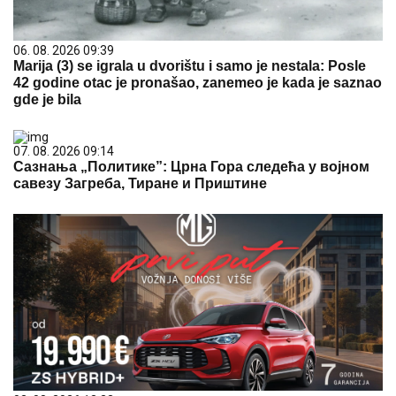
06. 08. 2026 09:39
Marija (3) se igrala u dvorištu i samo je nestala: Posle
42 godine otac je pronašao, zanemeo je kada je saznao
gde je bila
07. 08. 2026 09:14
Сазнања „Политике”: Црна Гора следећа у војном
савезу Загреба, Тиране и Приштине