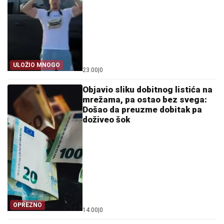
ULOŽIO MNOGO
23:00
|
0
Objavio sliku dobitnog listića na
mrežama, pa ostao bez svega:
Došao da preuzme dobitak pa
doživeo šok
OPREZNO
14:00
|
0