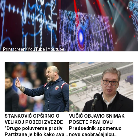
Printscreen/YouTube | Youtube
STANKOVIĆ OPŠIRNO O
VUČIĆ OBJAVIO SNIMAK
VELIKOJ POBEDI ZVEZDE
POSETE PRAHOVU
"Drugo poluvreme protiv
Predsednik spomenuo
Partizana je bilo kako svaki
novu saobraćajnicu