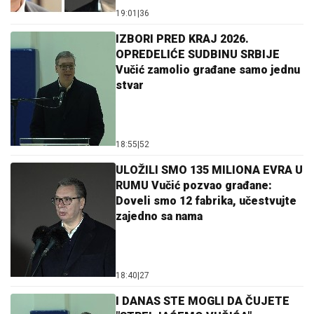
19:01
|
36
IZBORI PRED KRAJ 2026.
OPREDELIĆE SUDBINU SRBIJE
Vučić zamolio građane samo jednu
stvar
18:55
|
52
ULOŽILI SMO 135 MILIONA EVRA U
RUMU Vučić pozvao građane:
Doveli smo 12 fabrika, učestvujte
zajedno sa nama
18:40
|
27
I DANAS STE MOGLI DA ČUJETE