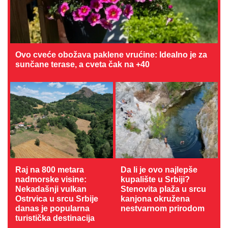
Ovo cveće obožava paklene vrućine: Idealno je za
sunčane terase, a cveta čak na +40
Raj na 800 metara
Da li je ovo najlepše
nadmorske visine:
kupalište u Srbiji?
Nekadašnji vulkan
Stenovita plaža u srcu
Ostrvica u srcu Srbije
kanjona okružena
danas je popularna
nestvarnom prirodom
turistička destinacija