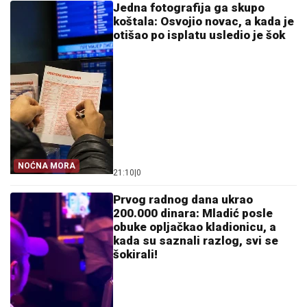
Jedna fotografija ga skupo
koštala: Osvojio novac, a kada je
otišao po isplatu usledio je šok
NOĆNA MORA
21:10
|
0
Prvog radnog dana ukrao
200.000 dinara: Mladić posle
obuke opljačkao kladionicu, a
kada su saznali razlog, svi se
šokirali!