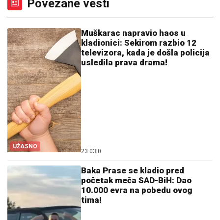
Povezane vesti
Muškarac napravio haos u
kladionici: Sekirom razbio 12
televizora, kada je došla policija
usledila prava drama!
UŽASNO
23:03
|
0
Baka Prase se kladio pred
početak meča SAD-BiH: Dao
10.000 evra na pobedu ovog
tima!