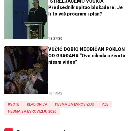
"STRELJAĆEMO VUČIĆA"
Predsednik upitao blokadere: Je
li to vaš program i plan?
18:27
|
30
VUČIĆ DOBIO NEOBIČAN POKLON
OD GRAĐANA "Ovo nikada u životu
nisam video"
18:14
|
42
KVOTE
KLADIONICA
PESMA ZA EVROVIZIJU
PZE
PESMA ZA EVROVIZIJU 2026