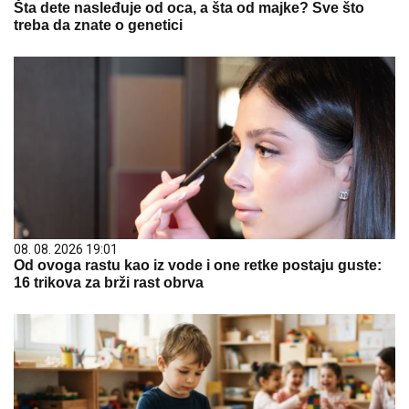
Šta dete nasleđuje od oca, a šta od majke? Sve što
treba da znate o genetici
08. 08. 2026 19:01
Od ovoga rastu kao iz vode i one retke postaju guste:
16 trikova za brži rast obrva