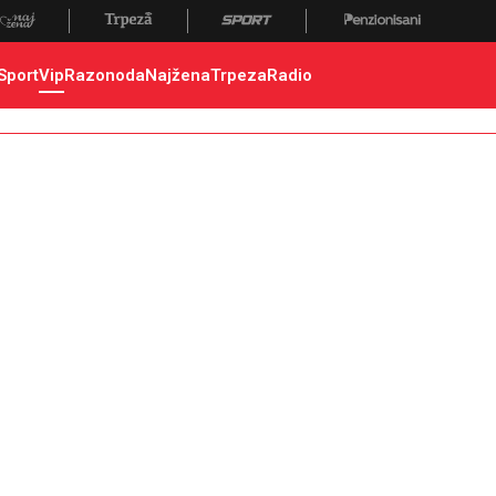
Sport
Vip
Razonoda
Najžena
Trpeza
Radio