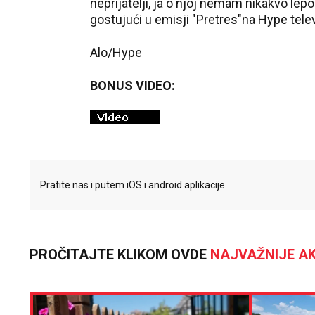
neprijatelji, ja o njoj nemam nikakvo lep
gostujući u emisji "Pretres"na Hype telev
Alo/Hype
BONUS VIDEO:
Pratite nas i putem iOS i android aplikacije
PROČITAJTE KLIKOM OVDE
NAJVAŽNIJE AK