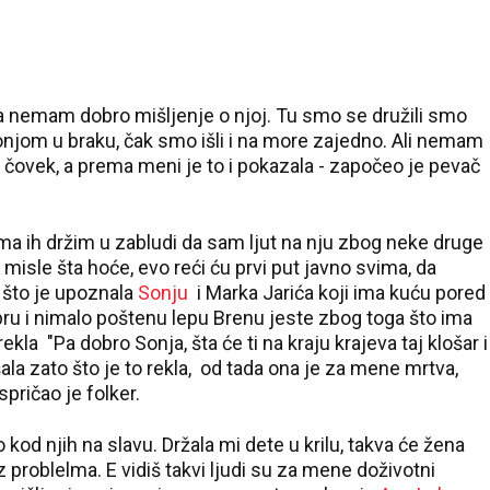
a nemam dobro mišljenje o njoj. Tu smo se družili smo
jom u braku, čak smo išli i na more zajedno. Ali nemam
oš čovek, a prema meni je to i pokazala - započeo je pevač
ama ih držim u zabludi da sam ljut na nju zbog neke druge
 misle šta hoće, evo reći ću prvi put javno svima, da
 što je upoznala
Sonju
i Marka Jarića koji ima kuću pored
bru i nimalo poštenu lepu Brenu jeste zbog toga što ima
kla "Pa dobro Sonja, šta će ti na kraju krajeva taj klošar i
ala zato što je to rekla, od tada ona je za mene mrtva,
pričao je folker.
ao kod njih na slavu. Držala mi dete u krilu, takva će žena
problelma. E vidiš takvi ljudi su za mene doživotni