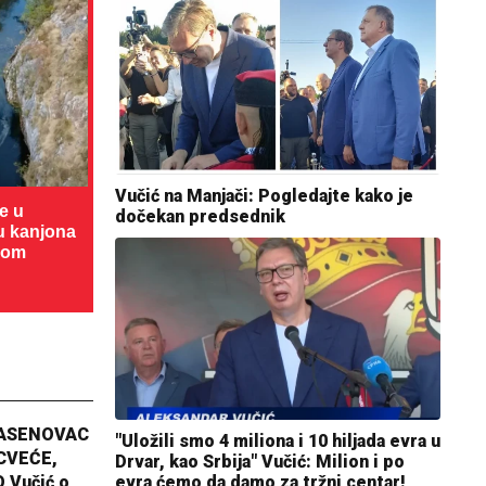
Vučić na Manjači: Pogledajte kako je
te u
dočekan predsednik
cu kanjona
dom
JASENOVAC
"Uložili smo 4 miliona i 10 hiljada evra u
CVEĆE,
Drvar, kao Srbija" Vučić: Milion i po
 Vučić o
evra ćemo da damo za tržni centar!