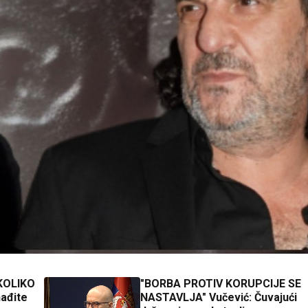
KOLIKO
"BORBA PROTIV KORUPCIJE SE
ađite
NASTAVLJA" Vučević: Čuvajući