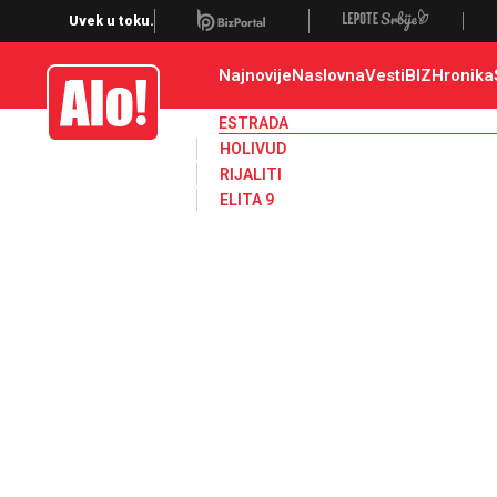
Estrada, poznati, VIP
Uvek u toku.
Najnovije
Naslovna
Vesti
BIZ
Hronika
Alo
ESTRADA
HOLIVUD
RIJALITI
ELITA 9