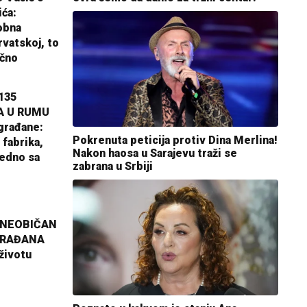
ića:
obna
rvatskoj, to
ično
135
A U RUMU
građane:
Pokrenuta peticija protiv Dina Merlina!
 fabrika,
Nakon haosa u Sarajevu traži se
jedno sa
zabrana u Srbiji
 NEOBIČAN
GRAĐANA
životu