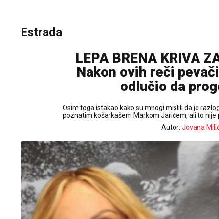
Estrada
LEPA BRENA KRIVA Z
Nakon ovih reči pevačic
odlučio da prog
Osim toga istakao kako su mnogi mislili da je razlo
poznatim košarkašem Markom Jarićem, ali to nije p
Autor:
Jovana Mili