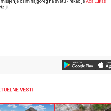
o mišljenje osim najgoreg na svetu - rekao je
Aca Lukas
iziji.
25 °C
Loznica
TUELNE VESTI