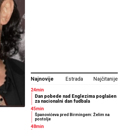
Najnovije
Estrada
Najčitanije
24min
Dan pobede nad Englezima poglašen
za nacionalni dan fudbala
45min
Španovićeva pred Birmingem: Želim na
postolje
48min