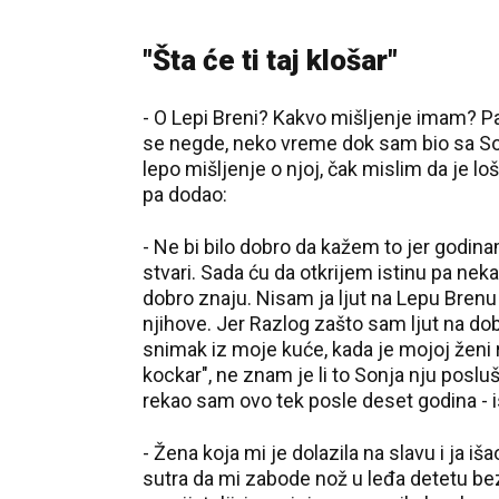
"Šta će ti taj klošar"
- O Lepi Breni? Kakvo mišljenje imam? P
se negde, neko vreme dok sam bio sa Son
lepo mišljenje o njoj, čak mislim da je l
pa dodao:
- Ne bi bilo dobro da kažem to jer godin
stvari. Sada ću da otkrijem istinu pa neka
dobro znaju. Nisam ja ljut na Lepu Brenu
njihove. Jer Razlog zašto sam ljut na do
snimak iz moje kuće, kada je mojoj ženi re
kockar", ne znam je li to Sonja nju posluš
rekao sam ovo tek posle deset godina - is
- Žena koja mi je dolazila na slavu i ja iš
sutra da mi zabode nož u leđa detetu bez 