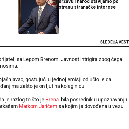
državu i narod stavljamo po
stranu stranačke interese
SLEDEĆA VEST
rijatelj sa Lepom Brenom. Javnost intrigira zbog čega
dnosima.
bjašnjavao, gostujući u jednoj emisji odlučio je da
đanjima zašto je on ljut na koleginicu.
a je razlog to što je
Brena
bila posrednik u upoznavanju
šarkašem
Markom Jarićem
sa kojim je dovođena u vezu