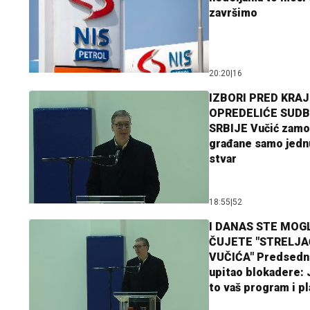
završimo
20:20
|
16
IZBORI PRED KRAJ
OPREDELIĆE SUDB
SRBIJE Vučić zamo
građane samo jedn
stvar
18:55
|
52
I DANAS STE MOGL
ČUJETE "STRELJ
VUČIĆA" Predsedn
upitao blokadere: J
to vaš program i p