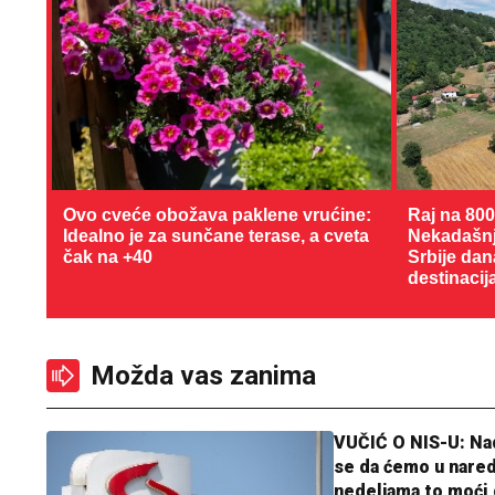
Ovo cveće obožava paklene vrućine:
Raj na 80
Idealno je za sunčane terase, a cveta
Nekadašnji
čak na +40
Srbije dan
destinacij
Možda vas zanima
VUČIĆ O NIS-U: N
se da ćemo u nare
nedeljama to moći 