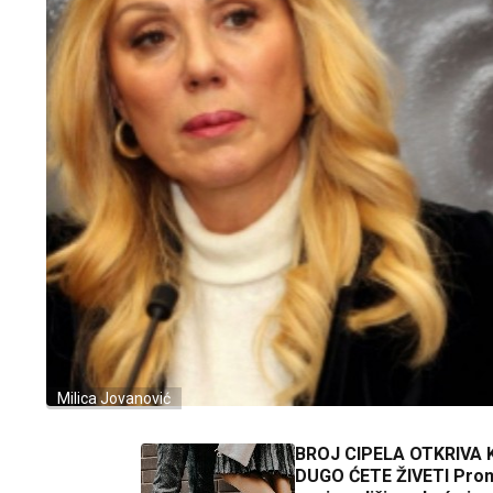
Milica Jovanović
BROJ CIPELA OTKRIVA 
DUGO ĆETE ŽIVETI Pron