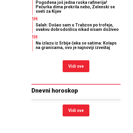
Pogođena još jedna ruska rafinerija!
Pečurka dima prekrila nebo, Zelenski se
sveti za Kijev
1H
Salah: Došao sam u Trabzon po trofeje,
ovakvu dobrodošlicu nikad nisam doživeo
1H
Na izlazu iz Srbije čeka se satima: Kolaps
na granicama, ovo je najnoviji izveštaj
Vidi sve
Dnevni horoskop
Vidi sve