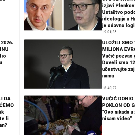
izjavi Plenkov
Ustaštvo pod
ideologija u H
je odavno log
19:01
|
35
 2026.
ULOŽILI SMO 
INU
MILIONA EVR
lio
Vučić pozvao 
u
Doveli smo 12
učestvujte za
nama
18:40
|
27
I DA
VUČIĆ DOBIO
AĆEMO
POKLON OD 
ik
"Ovo nikada u 
e li
nisam video"
lan?