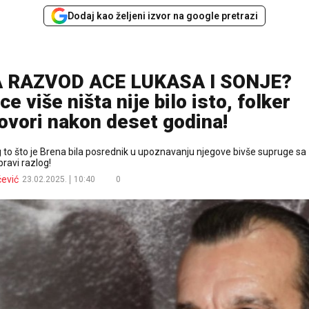
Dodaj kao željeni izvor na google pretrazi
A RAZVOD ACE LUKASA I SONJE?
e više ništa nije bilo isto, folker
ovori nakon deset godina!
g to što je Brena bila posrednik u upoznavanju njegove bivše supruge sa
ravi razlog!
ćević
23.02.2025.
10:40
0