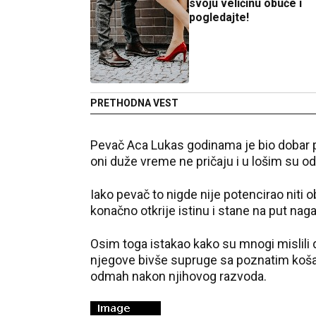
svoju veličinu obuće i
pogledajte!
PRETHODNA VEST
Pevač Aca Lukas godinama je bio dobar p
oni duže vreme ne pričaju i u lošim su o
Iako pevač to nigde nije potencirao niti o
konačno otkrije istinu i stane na put naga
Osim toga istakao kako su mnogi mislili d
njegove bivše supruge sa poznatim ko
odmah nakon njihovog razvoda.