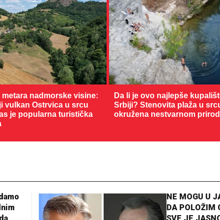
0 metara nadmorske visine:
Da li je ovo najlepše kupališ
 vulkan Ostrvica u srcu
Srbiji? Stenovita plaža u sr
as je popularna turistička
okružena nestvarnom priro
a
adamo
NE MOGU U 
dnim
DA POLOŽIM 
da
SVE JE JASNO