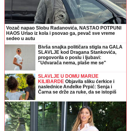
Vozač napao Slobu Radanovića, NASTAO POTPUNI
HAOS Urlao iz kola i psovao ga, pevač sve vreme
sedeo u autu
Bivša snajka političara stigla na GALA
SLAVLJE kod Dragana Stankovića,
progovorila o poslu i ljubavi:
"Udvarača nema, plaše me se"
(VIDEO)
SLAVLJE U DOMU MARIJE
KILIBARDE
Objavila sliku ćerkice i
naslednice Anđelke Prpić: Senja i
Čarna se drže za ruke, da se istopiš