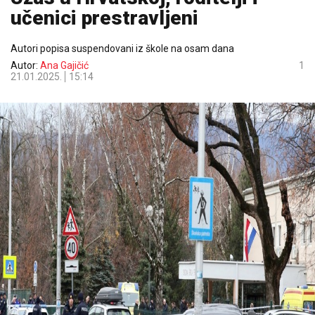
učenici prestravljeni
Autori popisa suspendovani iz škole na osam dana
Autor:
Ana Gajičić
1
21.01.2025.
15:14