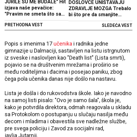
JURILE SU ME BUDALE" Hit
DOSLOVCE UNIŠTAVAJU
izjava naše pevačice:
ZDRAVLJE MOZGA Trebalo
"Pravim ne smeta što sam
bi što pre da smanjite
bucka"
njihov unos a neke su baš
PRETHODNA VEST
SLEDEĆA VEST
omiljene
Popis s imenima 17
učenika
i radnika jedne
gimnazije u Dalmaciji, sastavljen na listu istrgnutom
iz sveske i naslovljen kao "Death list" (Lista smrti),
pojavio se na društvenim mrežama i proširio se
među roditeljima i đacima i posejao paniku, zbog
čega pola učenika danas nije došlo na nastavu.
Lista je došla i do rukovodstva škole. Iako je navodno
na samoj listi pisalo: "Ovo je samo šala", škola je,
kako je potvrdila direktora, odmah reagovala u skladu
sa Protokolom o postupanju u slučaju nasilja među
decom i mladima i obavestila sve nadležne službe,
pre svega policiju i Zavod za socijalni rad,
javlja Jutarnji.