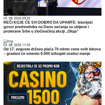
05. 08. 2026 09:32
REČI KOJE ĆE SVI DOBRO DA UPAMTE: Istorijski
govor predsednika na Danu sećanja za ubijene i
proterane Srbe u zločinačkoj akciji „Oluja“
05. 08. 2026 11:59
Od 17. avgusta država plaća 70 odsto cene ovih lekova
– građani će umesto 6.000 izdvajati znatno manje