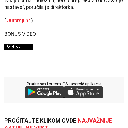
zaključcima nadležnih, nema prepreka za održavanje
nastave", poručila je direktorka.
(
Jutarnji.hr
)
BONUS VIDEO
Pratite nas i putem iOS i android aplikacije
PROČITAJTE KLIKOM OVDE
NAJVAŽNIJE