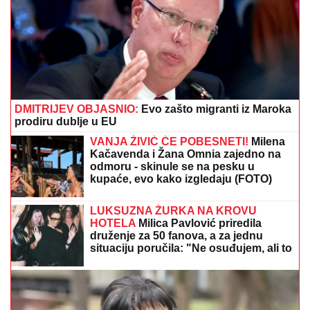
DMITRIJEV OBJASNIO:
Evo zašto migranti iz Maroka
prodiru dublje u EU
VANJA ŽIVIĆ ĆE POBESNETI!
Milena
Kačavenda i Žana Omnia zajedno na
odmoru - skinule se na pesku u
kupaće, evo kako izgledaju (FOTO)
LUKSUZNA ŽURKA NA KROVU
HOTELA
Milica Pavlović priredila
druženje za 50 fanova, a za jednu
situaciju poručila: "Ne osuđujem, ali to
nije moj stil"