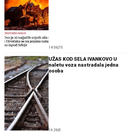
14:06
|
75
UŽAS KOD SELA IVANKOVO U
naletu voza nastradala jedna
osoba
16:26
|
0