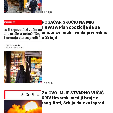
13:01
|
0
POGAČAR SKOČIO NA MIG
HRVATA Plan opozicije da se
unište svi mali i veliki privrednici
u Srbiji!
07:56
|
43
ZA OVO IM JE STVARNO VUČIĆ
KRIV Hrvatski mediji bruje o
rang-listi, Srbija daleko ispred