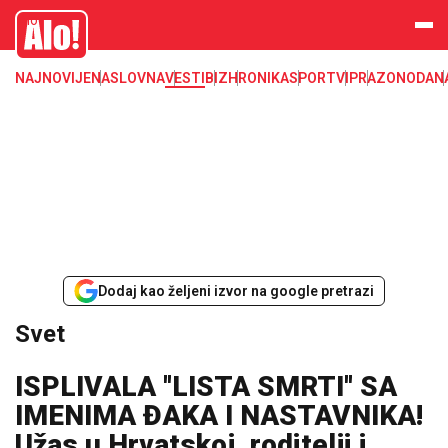
Svet, Ruske vesti, Planeta, Region
Alo
NAJNOVIJE
NASLOVNA
VESTI
BIZ
HRONIKA
SPORT
VIP
RAZONODA
N
Dodaj kao željeni izvor na google pretrazi
Svet
ISPLIVALA ''LISTA SMRTI'' SA
IMENIMA ĐAKA I NASTAVNIKA!
Užas u Hrvatskoj, roditelji i