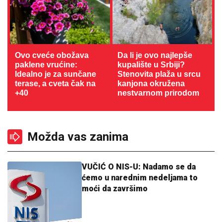
Ovo cveće obožava
Da li je ovo najlepše
paklene vrućine:
kupalište u Srbiji?
Idealno je za sunčane
Stenovita plaža u srcu
terase, a cveta čak na
kanjona okružena
+40
nestvarnom prirodom
Možda vas zanima
VUČIĆ O NIS-U: Nadamo se da
ćemo u narednim nedeljama to
moći da završimo