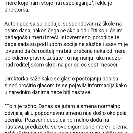
mere koje nam stoje na raspolaganju", rekla je
direktorka.
Autori popisa su, dodaje, suspendovani iz škole na
osam dana, nakon čega će škola odlučiti koju će im
pedagošku meru izreći. Istovremeno, porodice te
dece sada su pod lupom socijalne službe i sasvim je
izvesno da će roditeljima biti izrečena neka od mera
porodično-pravne zaštite - u najmanju ruku nadzor
nad roditeljskom skrbi na period od šest meseci.
Direktorka kaže kako se glas o postojanju popisa
sinoć proširio glasom te se pojavila informacija kako
u narednim danima neće biti nastave.
"To nije tačno. Danas se jutarnja smena normalno
odvijala, ali u popodnevnu smenu nije došlo oko pola
učenika. Pozivam decu da normalno dođu na
nastavu, preduzete su sve sigurnosne mere i, prema