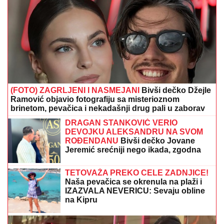
(FOTO) ZAGRLJENI I NASMEJANI
Bivši dečko Džejle
Ramović objavio fotografiju sa misterioznom
brinetom, pevačica i nekadašnji drug pali u zaborav
DRAGAN STANKOVIĆ VERIO
DEVOJKU ALEKSANDRU NA SVOM
ROĐENDANU
Bivši dečko Jovane
Jeremić srećniji nego ikada, zgodna
plavuša rekla "da"
TETOVAŽA PREKO CELE ZADNJICE!
Naša pevačica se okrenula na plaži i
IZAZVALA NEVERICU: Sevaju obline
na Kipru