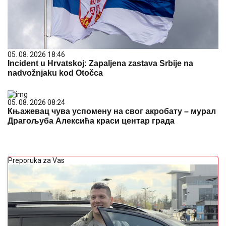
05. 08. 2026 18:46
Incident u Hrvatskoj: Zapaljena zastava Srbije na
nadvožnjaku kod Otočca
05. 08. 2026 08:24
Књажевац чува успомену на свог акробату – мурал
Драгoљуба Алексића краси центар града
Preporuka za Vas