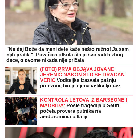
"Ne daj Bože da meni dete kaže nešto ružno! Ja sam
njih pratila": Pevačica otkrila šta je sve radila zbog
dece, o ovome nikada nije pričala
(FOTO) PRVA OBJAVA JOVANE
JEREMIĆ NAKON ŠTO SE DRAGAN
VERIO
Voditeljka izazvala pažnju
potezom, bio je njena velika ljubav
KONTROLA LETOVA IZ BARSEONE I
MADRIDA:
Posle tragedije u Seuti,
počela provera putnika na
aerdoromima u Italiji