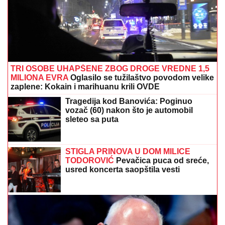
TRI OSOBE UHAPŠENE ZBOG DROGE VREDNE 1,5
MILIONA EVRA
Oglasilo se tužilaštvo povodom velike
zaplene: Kokain i marihuanu krili OVDE
Tragedija kod Banovića: Poginuo
vozač (60) nakon što je automobil
sleteo sa puta
STIGLA PRINOVA U DOM MILICE
TODOROVIĆ
Pevačica puca od sreće,
usred koncerta saopštila vesti