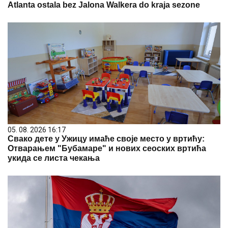
Atlanta ostala bez Jalona Walkera do kraja sezone
05. 08. 2026 16:17
Свако дете у Ужицу имаће своје место у вртићу:
Отварањем "Бубамаре" и нових сеоских вртића
укида се листа чекања