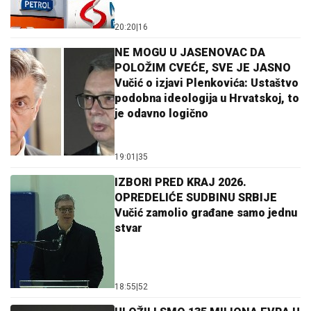
20:20
|
16
NE MOGU U JASENOVAC DA
POLOŽIM CVEĆE, SVE JE JASNO
Vučić o izjavi Plenkovića: Ustaštvo
podobna ideologija u Hrvatskoj, to
je odavno logično
19:01
|
35
IZBORI PRED KRAJ 2026.
OPREDELIĆE SUDBINU SRBIJE
Vučić zamolio građane samo jednu
stvar
18:55
|
52