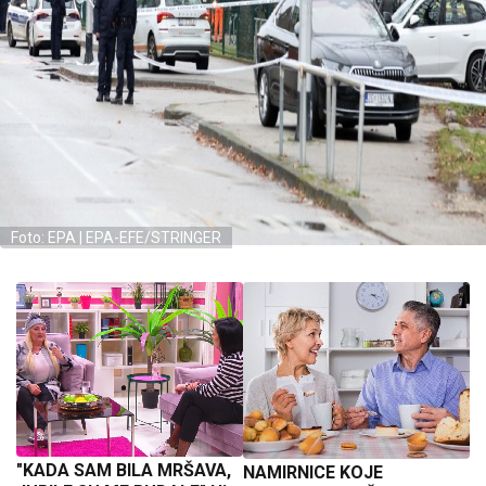
Foto: EPA | EPA-EFE/STRINGER
"KADA SAM BILA MRŠAVA,
NAMIRNICE KOJE