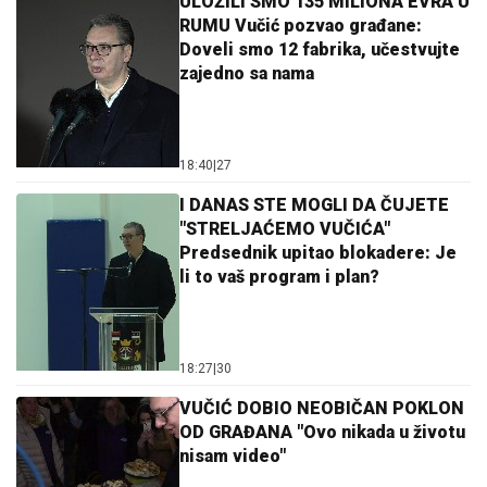
ULOŽILI SMO 135 MILIONA EVRA U
RUMU Vučić pozvao građane:
Doveli smo 12 fabrika, učestvujte
zajedno sa nama
18:40
|
27
I DANAS STE MOGLI DA ČUJETE
"STRELJAĆEMO VUČIĆA"
Predsednik upitao blokadere: Je
li to vaš program i plan?
18:27
|
30
VUČIĆ DOBIO NEOBIČAN POKLON
OD GRAĐANA "Ovo nikada u životu
nisam video"