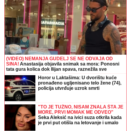
(VIDEO) NEMANJA GUDELJ SE NE ODVAJA OD
SINA!
Anastasija objavila snimak sa mora: Ponosni
tata gura kolica dok Ilijan spava, raznežila sve
Horor u Laktašima: U dvorištu kuće
pronađeno ugljenisano telo žene (74),
policija utvrđuje uzrok smrti
"TO JE TUŽNO, NISAM ZNALA ŠTA JE
MORE, PRVI MOMAK ME ODVEO"
Seka Aleksić na ivici suza otkrila kada
je prvi put otišla na letovanje i umalo
se rasplakala