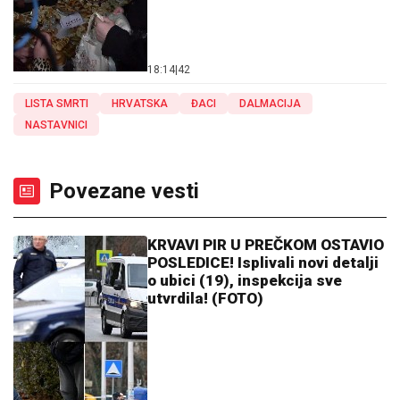
18:14
|
42
LISTA SMRTI
HRVATSKA
ĐACI
DALMACIJA
NASTAVNICI
Povezane vesti
KRVAVI PIR U PREČKOM OSTAVIO
POSLEDICE! Isplivali novi detalji
o ubici (19), inspekcija sve
utvrdila! (FOTO)