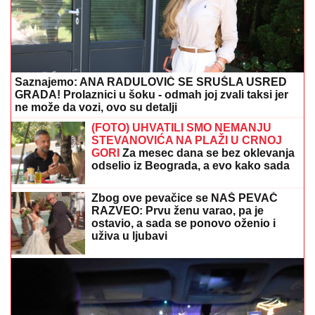
Saznajemo: ANA RADULOVIĆ SE SRUŠLA USRED
GRADA! Prolaznici u šoku - odmah joj zvali taksi jer
ne može da vozi, ovo su detalji
(FOTO) UHVATILI SMO NEMANJU
STEVANOVIĆA NA PLAŽI U CRNOJ
GORI
Za mesec dana se bez oklevanja
odselio iz Beograda, a evo kako sada
živi sa suprugom i ćerkom
Zbog ove pevačice se NAŠ PEVAČ
RAZVEO: Prvu ženu varao, pa je
ostavio, a sada se ponovo oženio i
uživa u ljubavi