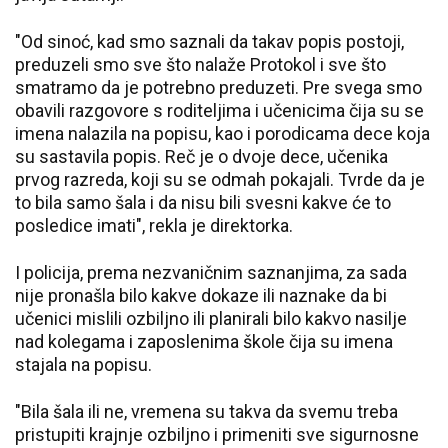
"Od sinoć, kad smo saznali da takav popis postoji,
preduzeli smo sve što nalaže Protokol i sve što
smatramo da je potrebno preduzeti. Pre svega smo
obavili razgovore s roditeljima i učenicima čija su se
imena nalazila na popisu, kao i porodicama dece koja
su sastavila popis. Reč je o dvoje dece, učenika
prvog razreda, koji su se odmah pokajali. Tvrde da je
to bila samo šala i da nisu bili svesni kakve će to
posledice imati", rekla je direktorka.
I policija, prema nezvaničnim saznanjima, za sada
nije pronašla bilo kakve dokaze ili naznake da bi
učenici mislili ozbiljno ili planirali bilo kakvo nasilje
nad kolegama i zaposlenima škole čija su imena
stajala na popisu.
"Bila šala ili ne, vremena su takva da svemu treba
pristupiti krajnje ozbiljno i primeniti sve sigurnosne