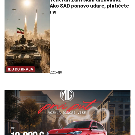
Ako SAD ponovo udare, platićete
i vi
IDU DO KRAJA
22:54
|
0