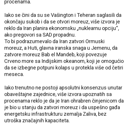
procenama.
Iako se čini da su se Vašington i Teheran saglasili da
okončaju sukob i da se otvori moreuz, više izvora je
reklo da Iran planira ekonomsku „nuklearnu opciju“,
ako pregovori sa SAD propadnu.
To bi podrazumevalo da Iran zatvori Ormuski
moreuz, a Huti, glavna iranska snaga u Jemenu, da
zatvore moreuz Bab el Mandeb, koji povezuje
Crveno more sa Indijskim okeanom, koji je omogućio
da se izbegne potpuni kolaps u protekla više od četiri
meseca.
Iako trenutno ne postoji apsolutni konsenzus unutar
obaveštajne zajednice, više izvora upoznatih sa
procenama reklo je da je Iran ohrabren činjenicom da
je bio u stanju da zatvori moreuz i da uspešno gađa
energetsku infrastrukturu zemalja Zaliva, bez
utroška značajnih kapaciteta.