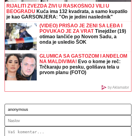
"TI
LjUDI SU LUDI" Tramp udario na vozače ovih
automobila: Znate onu bolest?
NAŠ GLUMAC (65) OŽENIO 32
GODINE MLAĐU KOLEGINICU
Upoznala ga dok je bila na fakultetu, a
sada pokazala čime se bavi pored
glume
DELIBLATSKA PEŠČARA POD
BUDNIM OKOM
MUP-a: Naši
vatrogasci herojski brane ljude i
prirodu od požara (VIDEO)