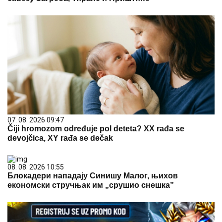
07. 08. 2026 09:47
Čiji hromozom određuje pol deteta? XX rađa se
devojčica, XY rađa se dečak
08. 08. 2026 10:55
Блокадери нападају Синишу Малог, њихов
економски стручњак им „срушио снешка”