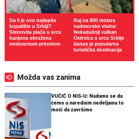
Da li je ovo najlepše
Raj na 800 metara
kupalište u Srbiji?
nadmorske visine:
Stenovita plaža u srcu
Nekadašnji vulkan
kanjona okružena
Ostrvica u srcu Srbije
nestvarnom prirodom
danas je popularna
turistička destinacija
Možda vas zanima
VUČIĆ O NIS-U: Nadamo se da
ćemo u narednim nedeljama to
moći da završimo