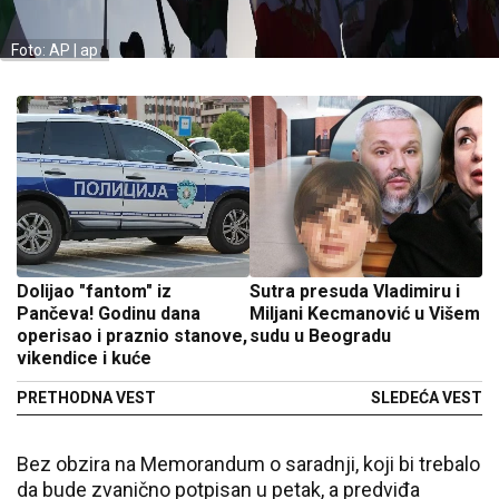
Foto: AP | ap
Dolijao "fantom" iz
Sutra presuda Vladimiru i
Pančeva! Godinu dana
Miljani Kecmanović u Višem
operisao i praznio stanove,
sudu u Beogradu
vikendice i kuće
PRETHODNA VEST
SLEDEĆA VEST
Bez obzira na Memorandum o saradnji, koji bi trebalo
da bude zvanično potpisan u petak, a predviđa