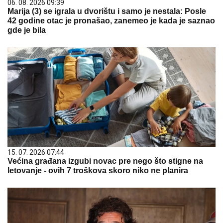
06. 08. 2026 09:39
Marija (3) se igrala u dvorištu i samo je nestala: Posle
42 godine otac je pronašao, zanemeo je kada je saznao
gde je bila
15. 07. 2026 07:44
Većina građana izgubi novac pre nego što stigne na
letovanje - ovih 7 troškova skoro niko ne planira