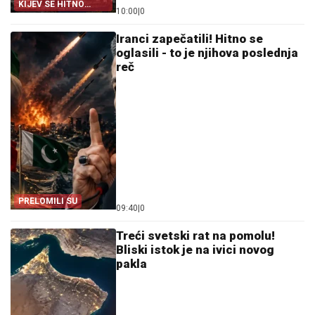
KIJEV SE HITNO
10:00
|
0
OGLASIO
Iranci zapečatili! Hitno se
oglasili - to je njihova poslednja
reč
PRELOMILI SU
09:40
|
0
Treći svetski rat na pomolu!
Bliski istok je na ivici novog
pakla