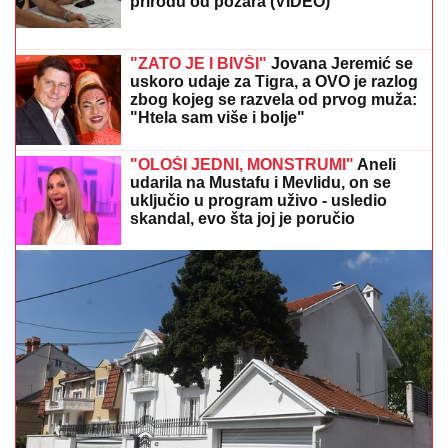
"DOLAZILA JE KOD NJEGA"
Aneli Ahmić DOBILA
PREPISKE Filipa Đukića i bivše cimerke, mislili da
niko neće saznati: "SVE DOĐE DO MENE!"
Uhapšen Azerbejdžanac: Pratio
maloletnicu u dragstoru pa je
dodirivao i napastvovao - Evo šta mu
je sud izrekao
IŠLA NA OPERACIJU ZATEZANJA
STOMAKA
Žena našeg pevača se
nakon tri porođaja odlučila na hirurški
zahvat: "To mi je jedna od najboljih
odluka"