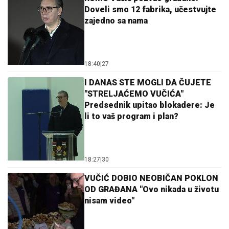
Doveli smo 12 fabrika, učestvujte
zajedno sa nama
18:40
|
27
I DANAS STE MOGLI DA ČUJETE
"STRELJAĆEMO VUČIĆA"
Predsednik upitao blokadere: Je
li to vaš program i plan?
18:27
|
30
VUČIĆ DOBIO NEOBIČAN POKLON
OD GRAĐANA "Ovo nikada u životu
nisam video"