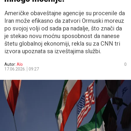
Američke obaveštajne agencije su procenile da
Iran može efikasno da zatvori Ormuski moreuz
po svojoj volji od sada pa nadalje, što znači da
je stekao novu moćnu sposobnost da nanese
štetu globalnoj ekonomiji, rekla su za CNN tri
izvora upoznata sa izveštajima službi.
Autor:
Alo
0
17.06.2026.
09:27