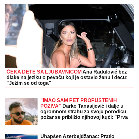
NOVE CENE NA PIJACAMA ŠIROM SRBIJE:
Paradajz
i breskve jeftinije, šaran i krmenadla skuplji
NAJLEPŠA SRPSKA VODITELJKA
POKAZALA LICE BEZ TRUNKE
ŠMINKE
Marija Kilibarda zumira svaki
detalj, neće da ulepšava stvarnost:
"Tretman mi je preko potreban"
(FOTO)
NEOČEKIVANO UKLJUČENJE
MUSTAFE DURDŽIĆA!
Pred svima
progovorio o VIDEO-POZIVU sa
Majom Marinković u večernjim satima:
"MEVLIDA JE LJUTA"