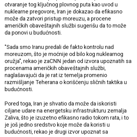
otvaranje tog ključnog plovnog puta kao uvod u
nuklearne pregovore, Iran je dokazao da efikasno
može da zatvori pristup moreuzu, a procene
američkih obaveštajnih službi sugerišu da to može
da ponovi u budućnosti.
"Sada smo Iranu predali de fakto kontrolu nad
moreuzom, što je moćnije od bilo kog nuklearnog
oružja", rekao je zaCNN jedan od izvora upoznatih sa
procenama američkih obaveštajnih službi,
naglašavajući da je rat iz temelja promenio
razmišljanje Teherana o korišćenju sličnih taktika u
budućnosti.
Pored toga, Iran je shvatio da može da iskoristi
ciljane udare na energetsku infrastrukturu zemalja
Zaliva, što je izuzetno efikasno radio tokom rata, i to
je još jedno sredstvo koje može da koristi u
budućnosti, rekao je drugi izvor upoznat sa