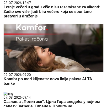
23. 07. 2026 12:47
Letnje večeri u gradu više nisu rezervisane za vikend:
Zašto sve više ljudi bira večeru koja se spontano
pretvori u druženje
09. 07. 2026 09:20
Komfor po meri klijenata: nova linija paketa ALTA
banke
07. 08. 2026 09:14
Сазнања „Политике”: Црна Гора следећа у војном
савезу Загреба, Тиране и Приштине