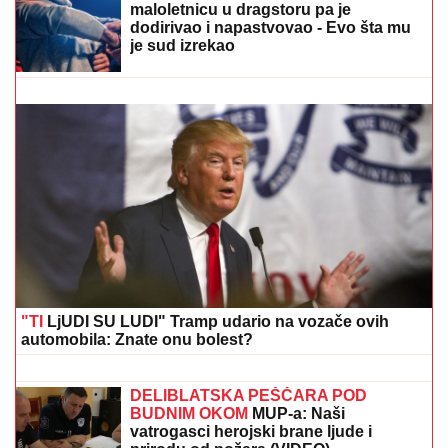
ČEKA DETE SA LJUBAVNICOM
Ana Radulović bez
dlake na jeziku o pevaču koji je ostavio ženu i decu:
"Ježim se od toga"
"OVO JE UBISTVO U AFEKTU,
REKONSTRUKCIJA ĆE OTKRITI KOJI
JE UDARAC BIO FATALAN!"
Stručnjaci o zločinu na Novom
Beogradu: Da li je tragedija mogla biti
sprečena?
"IMAO SAM PET PROPUŠTENIH
POZIVA"
Darko Tanasijević i dalje u
ogromnom strahu za svoju porodicu,
požar se približio njihovoj kući: "Prva
reč koju sam čuo - IZGOREĆEMO"