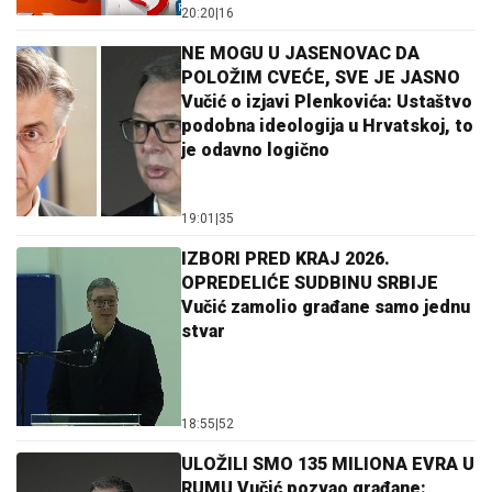
20:20
|
16
NE MOGU U JASENOVAC DA
POLOŽIM CVEĆE, SVE JE JASNO
Vučić o izjavi Plenkovića: Ustaštvo
podobna ideologija u Hrvatskoj, to
je odavno logično
19:01
|
35
IZBORI PRED KRAJ 2026.
OPREDELIĆE SUDBINU SRBIJE
Vučić zamolio građane samo jednu
stvar
18:55
|
52
ULOŽILI SMO 135 MILIONA EVRA U
RUMU Vučić pozvao građane: