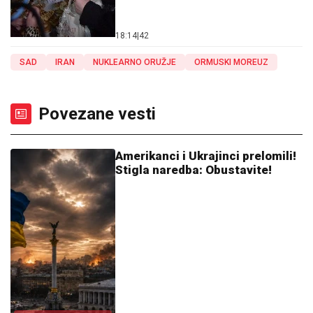
18:14
|
42
SAD
IRAN
NUKLEARNO ORUŽJE
ORMUSKI MOREUZ
Povezane vesti
Amerikanci i Ukrajinci prelomili!
Stigla naredba: Obustavite!