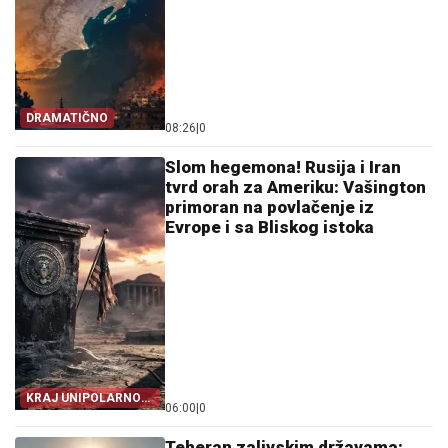
DRAMATIČNO
08:26
|
0
Slom hegemona! Rusija i Iran
tvrd orah za Ameriku: Vašington
primoran na povlačenje iz
Evrope i sa Bliskog istoka
KRAJ UNIPOLARNOG
06:00
|
0
SVETA!
Teheran zalivskim državama: