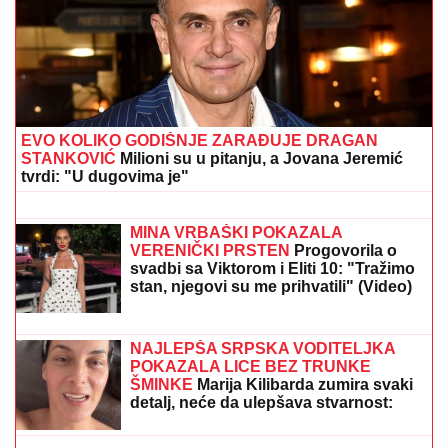
EVO KOLIKO GODIŠNJE ZARAĐUJE DRAGAN
STANKOVIĆ
Milioni su u pitanju, a Jovana Jeremić
tvrdi: "U dugovima je"
ZEMLjOTRES U VOJSCI SAD! Još
jedan američki general u Evropi HITNO
SMENjEN – Pentagon povukao
drastičan potez usred tenzija!
MINA VRBAŠKI POKAZALA
VERENIČKI PRSTEN
Progovorila o
svadbi sa Viktorom i Eliti 10: "Tražimo
stan, njegovi su me prihvatili" (Video)