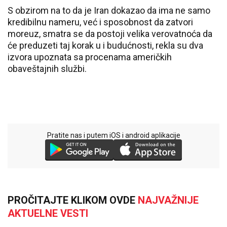
S obzirom na to da je Iran dokazao da ima ne samo
kredibilnu nameru, već i sposobnost da zatvori
moreuz, smatra se da postoji velika verovatnoća da
će preduzeti taj korak u i budućnosti, rekla su dva
izvora upoznata sa procenama američkih
obaveštajnih službi.
Pratite nas i putem iOS i android aplikacije
PROČITAJTE KLIKOM OVDE
NAJVAŽNIJE
AKTUELNE VESTI