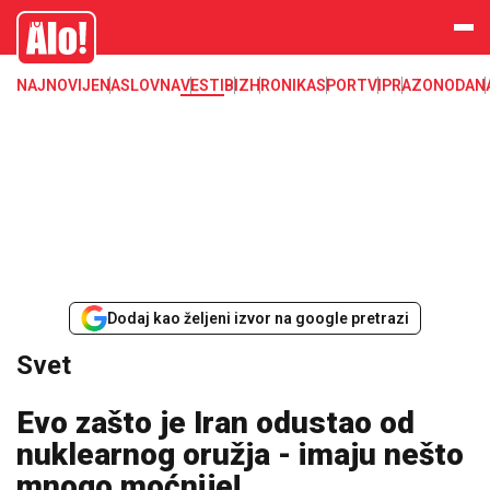
Svet, Ruske vesti, Planeta, Region
Alo
NAJNOVIJE
NASLOVNA
VESTI
BIZ
HRONIKA
SPORT
VIP
RAZONODA
N
Dodaj kao željeni izvor na google pretrazi
Svet
Evo zašto je Iran odustao od
nuklearnog oružja - imaju nešto
mnogo moćnije!