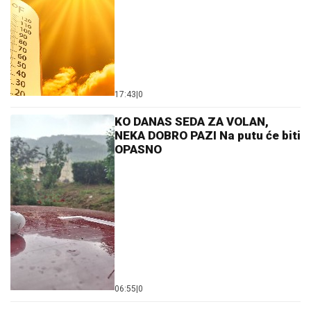
17:43
|
0
KO DANAS SEDA ZA VOLAN,
NEKA DOBRO PAZI Na putu će biti
OPASNO
06:55
|
0