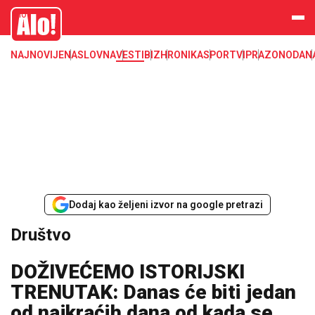
Društvo, društvene teme
Alo
NAJNOVIJE
NASLOVNA
VESTI
BIZ
HRONIKA
SPORT
VIP
RAZONODA
N
Dodaj kao željeni izvor na google pretrazi
Društvo
DOŽIVEĆEMO ISTORIJSKI
TRENUTAK: Danas će biti jedan
od najkraćih dana od kada se