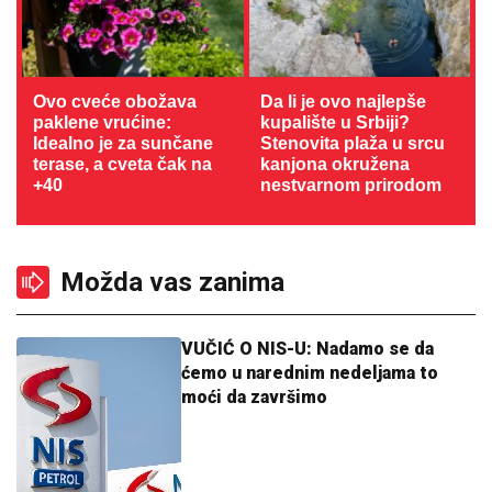
Ovo cveće obožava
Da li je ovo najlepše
paklene vrućine:
kupalište u Srbiji?
Idealno je za sunčane
Stenovita plaža u srcu
terase, a cveta čak na
kanjona okružena
+40
nestvarnom prirodom
Možda vas zanima
VUČIĆ O NIS-U: Nadamo se da
ćemo u narednim nedeljama to
moći da završimo