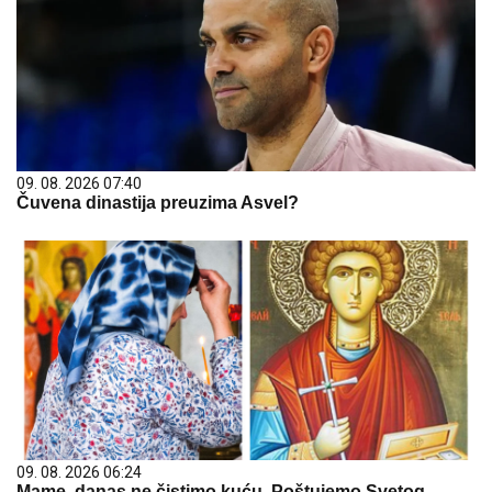
09. 08. 2026 07:40
Čuvena dinastija preuzima Asvel?
09. 08. 2026 06:24
Mame, danas ne čistimo kuću. Poštujemo Svetog