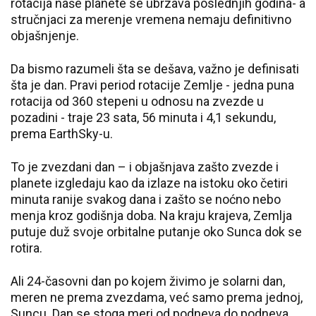
rotacija naše planete se ubrzava poslednjih godina- a
stručnjaci za merenje vremena nemaju definitivno
objašnjenje.
Da bismo razumeli šta se dešava, važno je definisati
šta je dan. Pravi period rotacije Zemlje - jedna puna
rotacija od 360 stepeni u odnosu na zvezde u
pozadini - traje 23 sata, 56 minuta i 4,1 sekundu,
prema EarthSky-u.
To je zvezdani dan – i objašnjava zašto zvezde i
planete izgledaju kao da izlaze na istoku oko četiri
minuta ranije svakog dana i zašto se noćno nebo
menja kroz godišnja doba. Na kraju krajeva, Zemlja
putuje duž svoje orbitalne putanje oko Sunca dok se
rotira.
Ali 24-časovni dan po kojem živimo je solarni dan,
meren ne prema zvezdama, već samo prema jednoj,
Suncu. Dan se stoga meri od podneva do podneva,