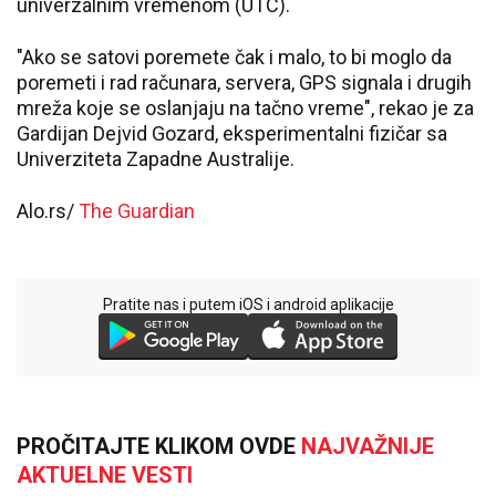
univerzalnim vremenom (UTC).
"Ako se satovi poremete čak i malo, to bi moglo da
poremeti i rad računara, servera, GPS signala i drugih
mreža koje se oslanjaju na tačno vreme", rekao je za
Gardijan Dejvid Gozard, eksperimentalni fizičar sa
Univerziteta Zapadne Australije.
Alo.rs/
The Guardian
Pratite nas i putem iOS i android aplikacije
PROČITAJTE KLIKOM OVDE
NAJVAŽNIJE
AKTUELNE VESTI