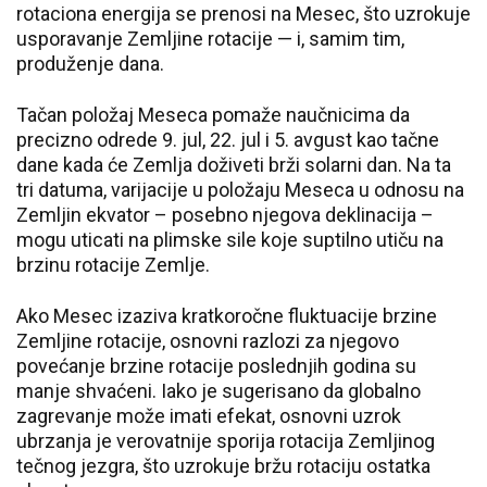
rotaciona energija se prenosi na Mesec, što uzrokuje
usporavanje Zemljine rotacije — i, samim tim,
produženje dana.
Tačan položaj Meseca pomaže naučnicima da
precizno odrede 9. jul, 22. jul i 5. avgust kao tačne
dane kada će Zemlja doživeti brži solarni dan. Na ta
tri datuma, varijacije u položaju Meseca u odnosu na
Zemljin ekvator – posebno njegova deklinacija –
mogu uticati na plimske sile koje suptilno utiču na
brzinu rotacije Zemlje.
Ako Mesec izaziva kratkoročne fluktuacije brzine
Zemljine rotacije, osnovni razlozi za njegovo
povećanje brzine rotacije poslednjih godina su
manje shvaćeni. Iako je sugerisano da globalno
zagrevanje može imati efekat, osnovni uzrok
ubrzanja je verovatnije sporija rotacija Zemljinog
tečnog jezgra, što uzrokuje bržu rotaciju ostatka