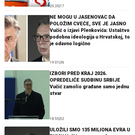
20:20
|
17
NE MOGU U JASENOVAC DA
POLOŽIM CVEĆE, SVE JE JASNO
Vučić o izjavi Plenkovića: Ustaštvo
podobna ideologija u Hrvatskoj, to
je odavno logično
19:01
|
36
IZBORI PRED KRAJ 2026.
OPREDELIĆE SUDBINU SRBIJE
Vučić zamolio građane samo jednu
stvar
18:55
|
52
ULOŽILI SMO 135 MILIONA EVRA U