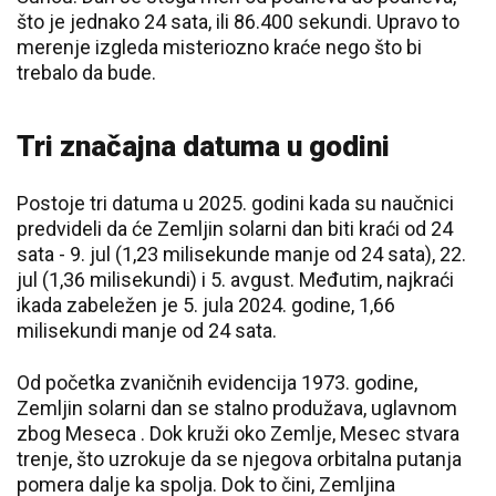
što je jednako 24 sata, ili 86.400 sekundi. Upravo to
merenje izgleda misteriozno kraće nego što bi
trebalo da bude.
Tri značajna datuma u godini
Postoje tri datuma u 2025. godini kada su naučnici
predvideli da će Zemljin solarni dan biti kraći od 24
sata - 9. jul (1,23 milisekunde manje od 24 sata), 22.
jul (1,36 milisekundi) i 5. avgust. Međutim, najkraći
ikada zabeležen je 5. jula 2024. godine, 1,66
milisekundi manje od 24 sata.
Od početka zvaničnih evidencija 1973. godine,
Zemljin solarni dan se stalno produžava, uglavnom
zbog Meseca . Dok kruži oko Zemlje, Mesec stvara
trenje, što uzrokuje da se njegova orbitalna putanja
pomera dalje ka spolja. Dok to čini, Zemljina