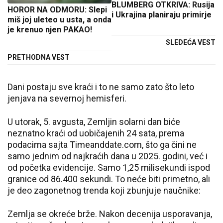
BLUMBERG OTKRIVA: Rusija
HOROR NA ODMORU: Slepi
i Ukrajina planiraju primirje
miš joj uleteo u usta, a onda
je krenuo njen PAKAO!
SLEDEĆA VEST
PRETHODNA VEST
Dani postaju sve kraći i to ne samo zato što leto
jenjava na severnoj hemisferi.
U utorak, 5. avgusta, Zemljin solarni dan biće
neznatno kraći od uobičajenih 24 sata, prema
podacima sajta Timeanddate.com, što ga čini ne
samo jednim od najkraćih dana u 2025. godini, već i
od početka evidencije. Samo 1,25 milisekundi ispod
granice od 86.400 sekundi. To neće biti primetno, ali
je deo zagonetnog trenda koji zbunjuje naučnike:
Zemlja se okreće brže. Nakon decenija usporavanja,