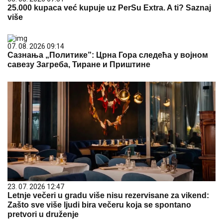
25.000 kupaca već kupuje uz PerSu Extra. A ti? Saznaj
više
07. 08. 2026 09:14
Сазнања „Политике”: Црна Гора следећа у војном
савезу Загреба, Тиране и Приштине
23. 07. 2026 12:47
Letnje večeri u gradu više nisu rezervisane za vikend:
Zašto sve više ljudi bira večeru koja se spontano
pretvori u druženje