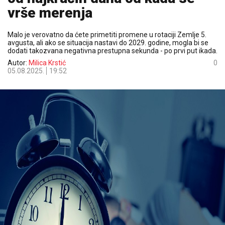
vrše merenja
Malo je verovatno da ćete primetiti promene u rotaciji Zemlje 5.
avgusta, ali ako se situacija nastavi do 2029. godine, mogla bi se
dodati takozvana negativna prestupna sekunda - po prvi put ikada.
Autor:
Milica Krstić
0
05.08.2025.
19:52