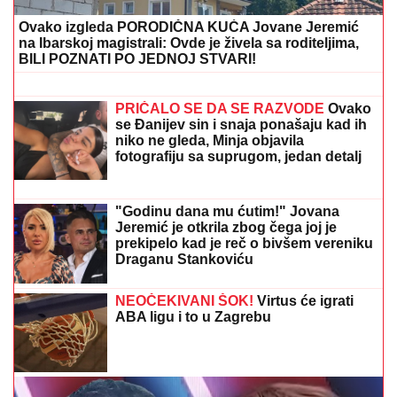
naoružanja – Berlin u PANICI!
(FOTO) VOZ NALETEO NA OSOBU
KOD ZEMUNA
Oglasili se iz
"Srbijavoza": Hitna pomoć i policija na
licu mesta
MARINA VISKOVIĆ U NIKAD SMELIJEM
IZDANjU: U
kaubojkama i sa prorezom na suknji pokazala
izvajane noge, ali i nešto što nije htela (FOTO)
Voditeljki RTS-a TELO CELO U
MIŠIĆIMA, skinula se u bikini i