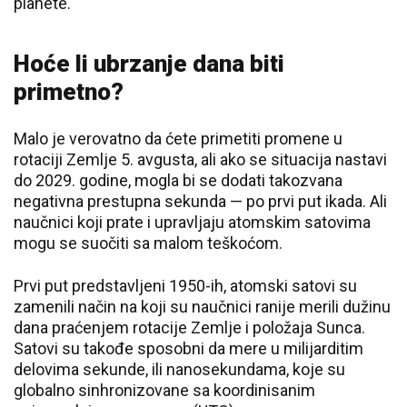
planete.
Hoće li ubrzanje dana biti
primetno?
Malo je verovatno da ćete primetiti promene u
rotaciji Zemlje 5. avgusta, ali ako se situacija nastavi
do 2029. godine, mogla bi se dodati takozvana
negativna prestupna sekunda — po prvi put ikada. Ali
naučnici koji prate i upravljaju atomskim satovima
mogu se suočiti sa malom teškoćom.
Prvi put predstavljeni 1950-ih, atomski satovi su
zamenili način na koji su naučnici ranije merili dužinu
dana praćenjem rotacije Zemlje i položaja Sunca.
Satovi su takođe sposobni da mere u milijarditim
delovima sekunde, ili nanosekundama, koje su
globalno sinhronizovane sa koordinisanim