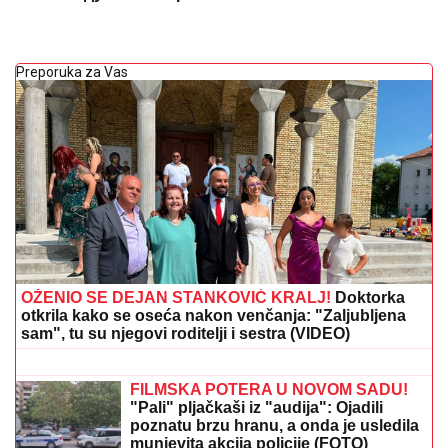
Preporuka za Vas
OŽENIO SE DEJAN STANKOVIĆ KRALJ!
Doktorka
otkrila kako se oseća nakon venčanja: "Zaljubljena
sam", tu su njegovi roditelji i sestra (VIDEO)
Paparaco: Uhvatili smo trudnu Anitu
Stanojlović i Luku Vujovića!