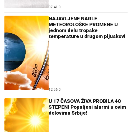
07:41
|
0
NAJAVLJENE NAGLE
METEOROLOŠKE PROMENE U
jednom delu tropske
temperature u drugom pljuskovi
12:56
|
0
U 17 ČASOVA ŽIVA PROBILA 40
STEPENI Popaljeni alarmi u ovim
delovima Srbije!