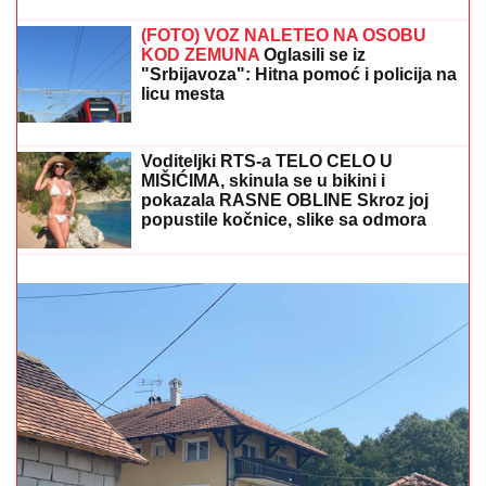
VELIKI USPEH!
Srbija osvojila medalju
na prvenstvu Evrope!
CECA STIGLA U CRNU GORU! U
šik izdanju došla na
aerodrom, sačekao je crni kombi: "U papučama sam,
skršiću se" (VIDEO)
HAOS U NEMAČKOJ VOJSCI!
Rezervisti pokrali redovne trupe:
Odnose sve, od municije do