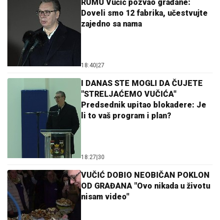
RUMU Vučić pozvao građane:
Doveli smo 12 fabrika, učestvujte
zajedno sa nama
18:40
|
27
I DANAS STE MOGLI DA ČUJETE
"STRELJAĆEMO VUČIĆA"
Predsednik upitao blokadere: Je
li to vaš program i plan?
18:27
|
30
VUČIĆ DOBIO NEOBIČAN POKLON
OD GRAĐANA "Ovo nikada u životu
nisam video"