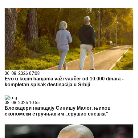
06. 08. 2026 07:08
Evo u kojim banjama važi vaučer od 10.000 dinara -
kompletan spisak destinacija u Srbiji
08. 08. 2026 10:55
Блокадери нападају Синишу Малог, њихов
економски стручњак им „срушио снешка”