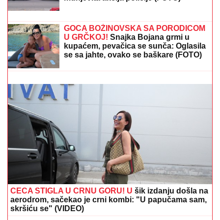
FILMSKA POTERA U NOVOM SADU!
"Pali" pljačkaši iz "audija": Ojadili
poznatu brzu hranu, a onda je usledila
munjevita akcija policije (FOTO)
JEDAN STAN, PODELJEN NA DVA DELA:
Glumac
kupio stan sa bivšom ženom, sada će mu biti PRVA
KOMŠINICA - pokazali koliko su i dalje bliski!
GOCA BOŽINOVSKA SA PORODICOM
U GRČKOJ!
Snajka Bojana grmi u
kupaćem, pevačica se sunča: Oglasila
se sa jahte, ovako se baškare (FOTO)