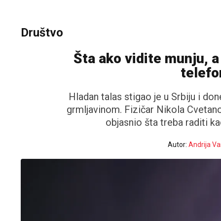
Društvo
Šta ako vidite munju, a
telefo
Hladan talas stigao je u Srbiju i d
grmljavinom. Fizičar Nikola Cvetanov
objasnio šta treba raditi ka
Autor:
Andrija Va