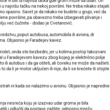
te vi bili ta najviša tačka gde grom može da udari. On
i u najvišu tačku na nekoj površini. Ne treba nikako stajati
tno opasno. Savet je da nikako ne budete u grupi, već da
ene površine, pa obavezno treba izbegavati plivanje i
ju već čučnite - dodao je Cvetanović.
dstvu, poput autobusa, automobila ili aviona, dr
ema. Objasnio je Faradejev kavez.
riolet, onda ste bezbedni, jer u kolima postoji takozvani
tal u Faradejevom kavezu zbog kojeg je električno polje
 ili autobus i da ga ošteti, ali čoveku ne može da našteti.
da li je motor uključen ili nije, da li se krećete ili stojite
37 °C
Loznica
strah ni kada se nalazimo u avionu. Objasnio je napredne
nja nesreća koju je izazvao udar groma je bila
tili i odlučili da postave zaštite, odnosno mrežu