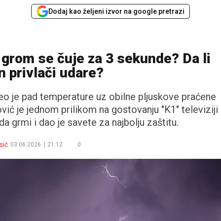
Dodaj kao željeni izvor na google pretrazi
 grom se čuje za 3 sekunde? Da li
n privlači udare?
oneo je pad temperature uz obilne pljuskove praćene
ić je jednom prilikom na gostovanju "K1" televiziji
da grmi i dao je savete za najbolju zaštitu.
sić
03.06.2026.
21:12
0