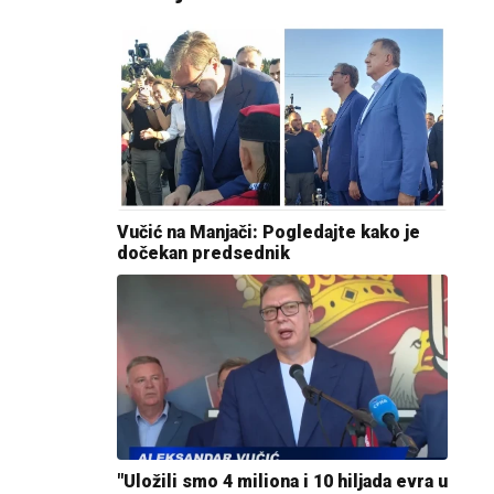
Vučić na Manjači: Pogledajte kako je
dočekan predsednik
"Uložili smo 4 miliona i 10 hiljada evra u