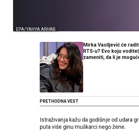
EPA/YAHYA ARHAB
Mirka Vasiljević će radit
RTS-u? Evo koju voditel
zameniti, da li je moguć
PRETHODNA VEST
Istraživanja kažu da godišnje od udara g
puta više ginu muškarci nego žene.