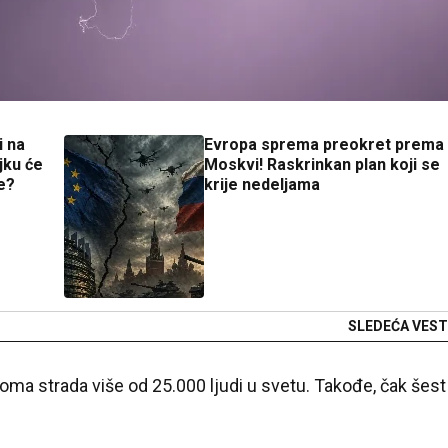
i na
Evropa sprema preokret prema
jku će
Moskvi! Raskrinkan plan koji se
e?
krije nedeljama
SLEDEĆA VEST
roma strada više od 25.000 ljudi u svetu. Takođe, čak šest