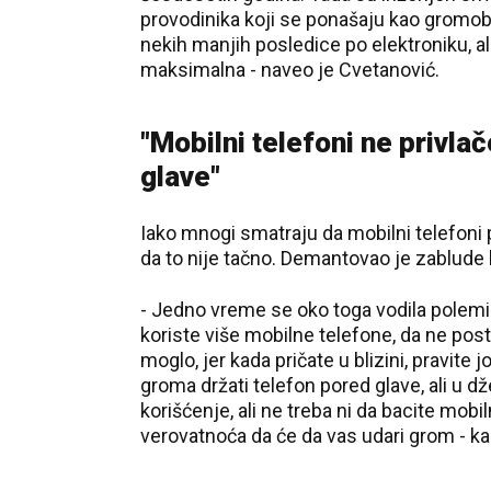
provodinika koji se ponašaju kao gromob
nekih manjih posledice po elektroniku, al
maksimalna - naveo je Cvetanović.
"Mobilni telefoni ne privlač
glave"
Iako mnogi smatraju da mobilni telefoni 
da to nije tačno. Demantovao je zablude 
- Jedno vreme se oko toga vodila polemik
koriste više mobilne telefone, da ne post
moglo, jer kada pričate u blizini, pravite 
groma držati telefon pored glave, ali u d
korišćenje, ali ne treba ni da bacite mobi
verovatnoća da će da vas udari grom - ka