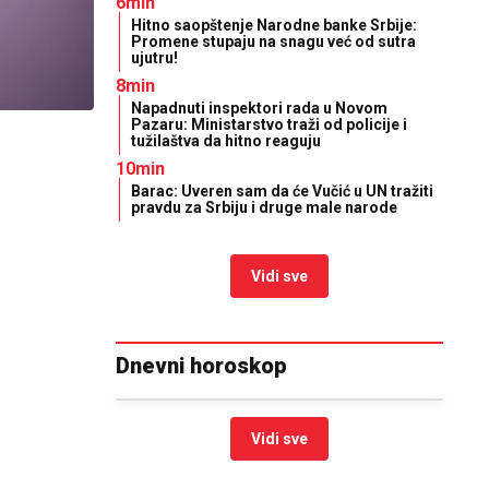
6min
Hitno saopštenje Narodne banke Srbije:
Promene stupaju na snagu već od sutra
ujutru!
8min
Napadnuti inspektori rada u Novom
Pazaru: Ministarstvo traži od policije i
tužilaštva da hitno reaguju
10min
Barac: Uveren sam da će Vučić u UN tražiti
pravdu za Srbiju i druge male narode
Vidi sve
Dnevni horoskop
Vidi sve