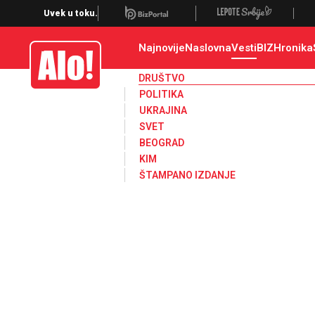
Društvo, društvene teme
Uvek u toku.
Najnovije
Naslovna
Vesti
BIZ
Hronika
Alo
DRUŠTVO
POLITIKA
UKRAJINA
SVET
BEOGRAD
KIM
ŠTAMPANO IZDANJE