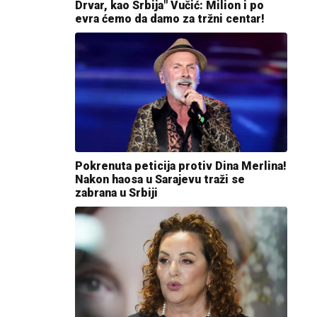
Drvar, kao Srbija" Vučić: Milion i po
evra ćemo da damo za tržni centar!
Pokrenuta peticija protiv Dina Merlina!
Nakon haosa u Sarajevu traži se
zabrana u Srbiji