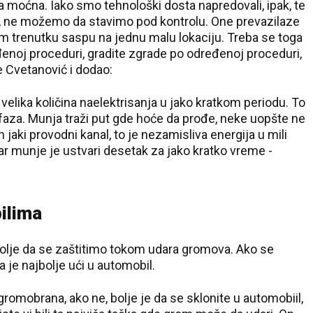
a moćna. Iako smo tehnološki dosta napredovali, ipak, te
je, ne možemo da stavimo pod kontrolu. One prevazilaze
om trenutku saspu na jednu malu lokaciju. Treba se toga
ređenoj proceduri, gradite zgrade po određenoj proceduri,
 Cvetanović i dodao:
o velika količina naelektrisanja u jako kratkom periodu. To
e faza. Munja traži put gde hoće da prođe, neke uopšte ne
n jaki provodni kanal, to je nezamisliva energija u mili
r munje je ustvari desetak za jako kratko vreme -
ilima
bolje da se zaštitimo tokom udara gromova. Ako se
je najbolje ući u automobil.
romobrana, ako ne, bolje je da se sklonite u automobiil,