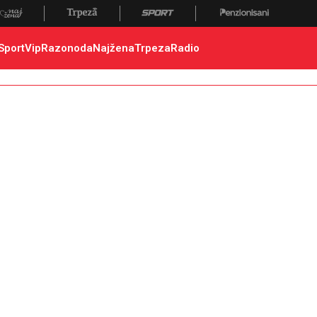
Sport
Vip
Razonoda
Najžena
Trpeza
Radio