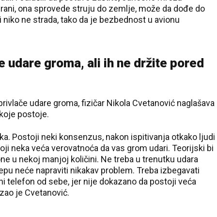
rani, ona sprovede struju do zemlje, može da dođe do
i niko ne strada, tako da je bezbednost u avionu
e udare groma, ali ih ne držite pored
privlače udare groma, fizičar Nikola Cvetanović naglašava
koje postoje.
a. Postoji neki konsenzus, nakon ispitivanja otkako ljudi
oji neka veća verovatnoća da vas grom udari. Teorijski bi
jone u nekoj manjoj količini. Ne treba u trenutku udara
žepu neće napraviti nikakav problem. Treba izbegavati
lni telefon od sebe, jer nije dokazano da postoji veća
zao je Cvetanović.