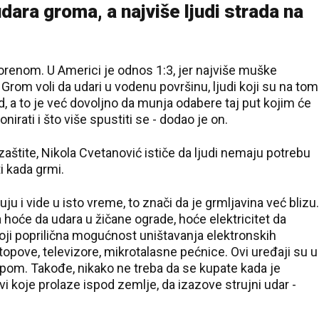
dara groma, a najviše ljudi strada na
orenom. U Americi je odnos 1:3, jer najviše muške
Grom voli da udari u vodenu površinu, ljudi koji su na tom
, a to je već dovoljno da munja odabere taj put kojim će
irati i što više spustiti se - dodao je on.
tite, Nikola Cvetanović ističe da ljudi nemaju potrebu
ti kada grmi.
uju i vide u isto vreme, to znači da je grmljavina već blizu.
 hoće da udara u žičane ograde, hoće elektricitet da
oji poprilična mogućnost uništavanja elektronskih
ptopove, televizore, mikrotalasne pećnice. Ovi uređaji su u
čipom. Takođe, nikako ne treba da se kupate kada je
vi koje prolaze ispod zemlje, da izazove strujni udar -