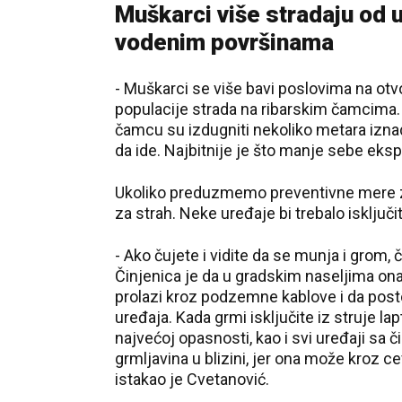
Muškarci više stradaju od u
vodenim površinama
- Muškarci se više bavi poslovima na otv
populacije strada na ribarskim čamcima. 
čamcu su izdugniti nekoliko metara iznad
da ide. Najbitnije je što manje sebe ekspon
Ukoliko preduzmemo preventivne mere zaš
za strah. Neke uređaje bi trebalo isključi
- Ako čujete i vidite da se munja i grom, č
Činjenica je da u gradskim naseljima ona
prolazi kroz podzemne kablove i da post
uređaja. Kada grmi isključite iz struje la
najvećoj opasnosti, kao i svi uređaji sa 
grmljavina u blizini, jer ona može kroz ce
istakao je Cvetanović.