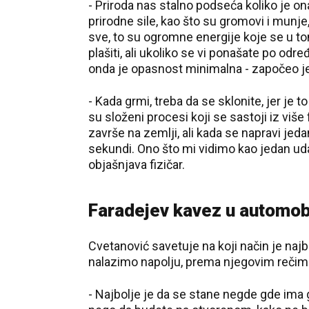
- Priroda nas stalno podseća koliko je on
prirodne sile, kao što su gromovi i mun
sve, to su ogromne energije koje se u t
plašiti, ali ukoliko se vi ponašate po od
onda je opasnost minimalna - započeo je
- Kada grmi, treba da se sklonite, jer je t
su složeni procesi koji se sastoji iz viš
završe na zemlji, ali kada se napravi jeda
sekundi. Ono što mi vidimo kao jedan uda
objašnjava fizičar.
Faradejev kavez u automob
Cvetanović savetuje na koji način je naj
nalazimo napolju, prema njegovim rečima 
- Najbolje je da se stane negde gde ima g