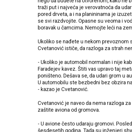
nego da budete na otvorenom, kako ne bis
traži put i najveća je verovatnoća da udar
pored drveta, a i na planininama je izuze
se svi razdvojite. Opasne su veoma i vod
boravak u čamcima. Nemojte leći na zeml
Ukoliko se nađete u nekom prevoznom sre
Cvetanović ističe, da razloga za strah n
- Ukoliko je automobil normalan i nije kab
Faradejev kavez. Štiti vas upravo taj me
poništeno. Dešava se, da udari grom u auto
U automobilu ste bezbedni bez obzira na to 
- kazao je Cvetanović.
Cvetanović je naveo da nema razloga za 
zaštite aviona od gromova.
- U avione često udaraju gromovi. Posled
šesdesetih godina. Tada su inženjeri shva