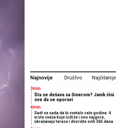
Najnovije
Društvo
Najčitanije
3min
Šta se dešava sa Sinerom? Janik čini
sve da se oporavi
4min
Sadi se sada da bi cvetalo cele godine: 4
vrste cveća koje izdrže i ono najgore,
ukrašavaju terase i dvorište svih 365 dana