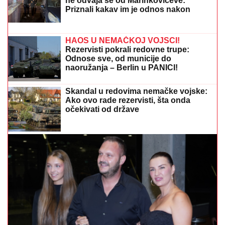
(FOTO) MILICU VELIČKOVIĆ ZADESILA NOVA
NEPRIJATNOST NA ADI BOJANI
Prolazi kroz agoniju,
oglasila se i otkrila šta se dešava nakon haosa sa
Terzom
DETONACIJA NA MALOM
KALEMEGDANU!
"Delije" u transu -
Zvezda dovela igrača Real Madrida!
Marina Tucaković iznajmljivala stan
gde je čuvala stvari vredne milion
evra, otkriveni detalji: "Futa je sve to
stavio u crne kese"