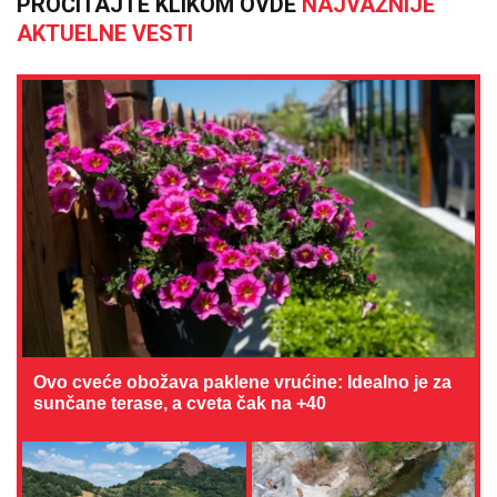
PROČITAJTE KLIKOM OVDE
NAJVAŽNIJE
AKTUELNE VESTI
Ovo cveće obožava paklene vrućine: Idealno je za
sunčane terase, a cveta čak na +40