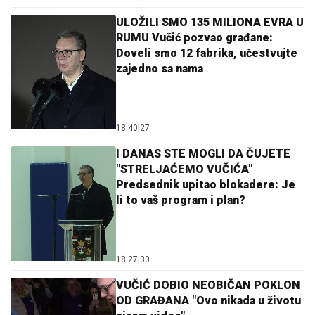
ULOŽILI SMO 135 MILIONA EVRA U
RUMU Vučić pozvao građane:
Doveli smo 12 fabrika, učestvujte
zajedno sa nama
18:40
|
27
I DANAS STE MOGLI DA ČUJETE
"STRELJAĆEMO VUČIĆA"
Predsednik upitao blokadere: Je
li to vaš program i plan?
18:27
|
30
VUČIĆ DOBIO NEOBIČAN POKLON
OD GRAĐANA "Ovo nikada u životu