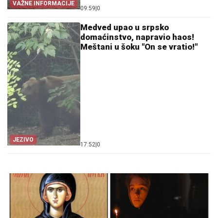
VAŽNE INFORMACIJE
09:59
|
0
Medved upao u srpsko
domaćinstvo, napravio haos!
Meštani u šoku "On se vratio!"
JEZIVO
17:52
|
0