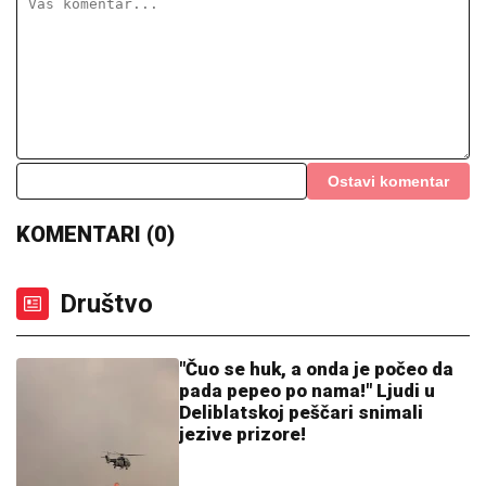
skandala
MARINA VISKOVIĆ U NIKAD SMELIJEM STAJLINGU!
U
kaubojkama i sa bezobraznim prorezom na suknji
pokazala izvajane noge, a onda je sevnulo i više nego
što je planirala (Foto)
HAOS U NEMAČKOJ VOJSCI!
Rezervisti pokrali redovne trupe:
Odnose sve, od municije do
naoružanja – Berlin u PANICI!
Skandal u redovima nemačke vojske:
Ako ovo rade rezervisti, šta onda