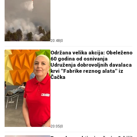
očekivati od države
Pre mesec dana nosila kragnu, a sinoć u Guči! Dejan
Petrović o napadu na ćerku i umešanosti brata MMA
borca
DALILA DRAGOJEVIĆ ŽELI U ELITU
10
Otkrila pod kojim uslovima bi ušla,
cifra je ogromna: Spomenula i skandal
sa Dragojevićem
"VOLIM STARIJE DEVOJKE"
Mina i