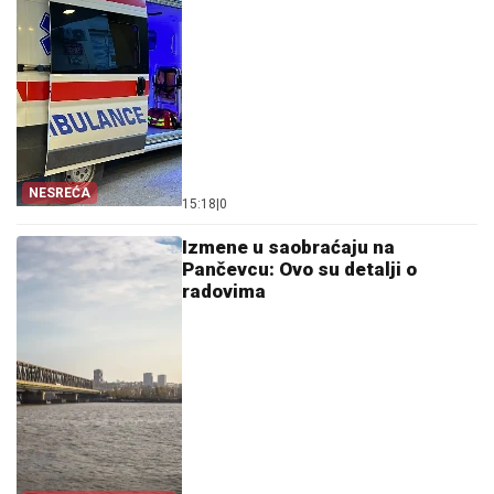
NESREĆA
15:18
|
0
Izmene u saobraćaju na
Pančevcu: Ovo su detalji o
radovima