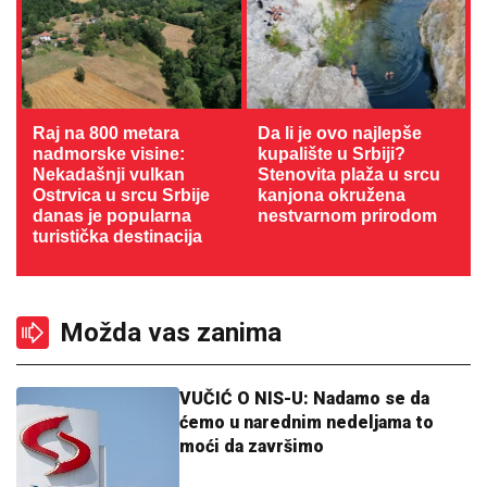
Raj na 800 metara
Da li je ovo najlepše
nadmorske visine:
kupalište u Srbiji?
Nekadašnji vulkan
Stenovita plaža u srcu
Ostrvica u srcu Srbije
kanjona okružena
danas je popularna
nestvarnom prirodom
turistička destinacija
Možda vas zanima
VUČIĆ O NIS-U: Nadamo se da
ćemo u narednim nedeljama to
moći da završimo