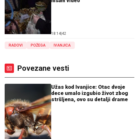
nisam video"
18:14
|
42
RADOVI
POŽEGA
IVANJICA
Povezane vesti
Užas kod Ivanjice: Otac dvoje
dece umalo izgubio život zbog
stršljena, ovo su detalji drame