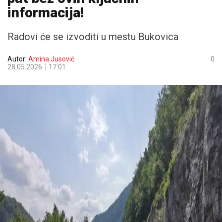
informacija!
Radovi će se izvoditi u mestu Bukovica
Autor:
Amina Jusović
0
28.05.2026.
17:01