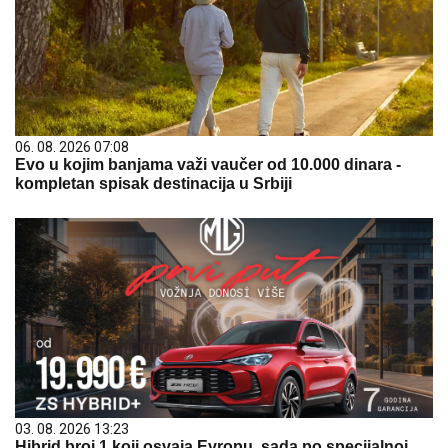
06. 08. 2026 07:08
Evo u kojim banjama važi vaučer od 10.000 dinara -
kompletan spisak destinacija u Srbiji
03. 08. 2026 13:23
Hibrid broj 1 koji osvaja Evropu, sada po specijalnoj