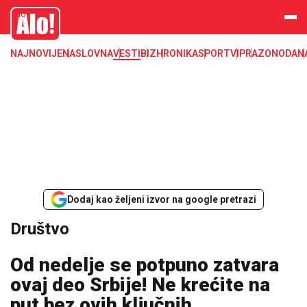
Društvo, društvene teme
Alo
NAJNOVIJE
NASLOVNA
VESTI
BIZ
HRONIKA
SPORT
VIP
RAZONODA
N
Dodaj kao željeni izvor na google pretrazi
Društvo
Od nedelje se potpuno zatvara
ovaj deo Srbije! Ne krećite na
put bez ovih ključnih