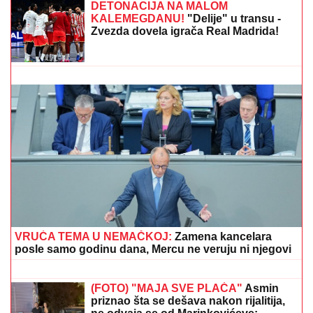
(FOTO) AUTO ZGUŽVAN KAO LIMENKA, TOČAK
ODLETEO!
Prve slike užasa kod Jasenovika:
Dramatični prizori sa lica mesta, sumnja se da ima
povređenih
"DA TI UNIŠTIM I OVAJ BRAK, PA TE
OTERAM U DOM ZA MAJKE SA
DECOM KOJE NEMAJU ZA ŽIVOT" U
jeku pretnji ženi Slobe Radanovića,
Ana Nikolić se oglasila: "Ne govori
ništa!"
GLUMICA SA GASTOZOM I ANĐELOM
NA MALDIVIMA!
Evo o kome je reč:
Trčkaraju po pesku, golišava tela u
prvom planu (FOTO)