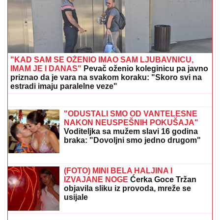
"KAD SAM SE OŽENIO IMAO SAM LJUBAVNICU,
IMAM JE I DANAS"
Pevač oženio koleginicu pa javno
priznao da je vara na svakom koraku: "Skoro svi na
estradi imaju paralelne veze"
PROGLAŠEN
NAJBOLjI MLADI
TRUBAČ 65. SABORA U GUČI: Titula
pripala Mladenu Krstiću iz Zagužanja
"ODUSTALI SMO OD VANTELESNE
NAKON NEUSPEŠNIH POKUŠAJA"
Voditeljka sa mužem slavi 16 godina
braka: "Dovoljni smo jedno drugom"