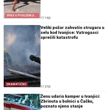
SPAS U POSLEDNJI
17:19
|
0
ČAS
Veliki požar zahvatio strugaru u
selu kod Ivanjice: Vatrogasci
sprečili katastrofu
DRAMATIČNO
17:37
|
0
Ženu udario kamper u Ivanjici:
Zbrinuta u bolnici u Čačku,
poznato njeno stanje