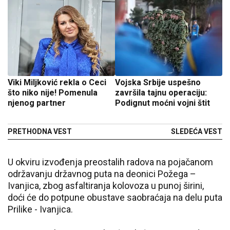
Viki Miljković rekla o Ceci
Vojska Srbije uspešno
što niko nije! Pomenula
završila tajnu operaciju:
njenog partner
Podignut moćni vojni štit
PRETHODNA VEST
SLEDEĆA VEST
U okviru izvođenja preostalih radova na pojačanom
održavanju državnog puta na deonici Požega –
Ivanjica, zbog asfaltiranja kolovoza u punoj širini,
doći će do potpune obustave saobraćaja na delu puta
Prilike - Ivanjica.