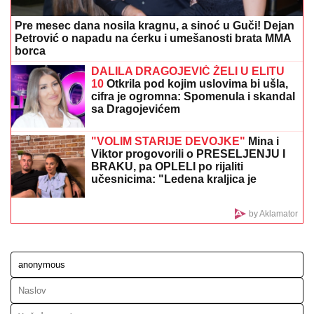
VRUĆA TEMA U NEMAČKOJ:
Zamena kancelara
posle samo godinu dana, Mercu ne veruju ni njegovi
DRAMATIČAN PREOKRET NA
BLISKOM ISTOKU:
Tri moćne sunitske
države danas potpisuju pakt koji može
da promeni odnos snaga
(FOTO) "MAJA SVE PLAĆA"
Asmin
priznao šta se dešava nakon rijalitija,
ne odvaja se od Marinkovićeve:
Priznali kakav im je odnos nakon