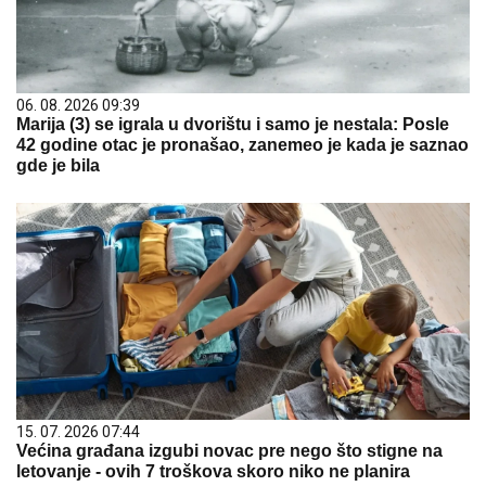
06. 08. 2026 09:39
Marija (3) se igrala u dvorištu i samo je nestala: Posle
42 godine otac je pronašao, zanemeo je kada je saznao
gde je bila
15. 07. 2026 07:44
Većina građana izgubi novac pre nego što stigne na
letovanje - ovih 7 troškova skoro niko ne planira