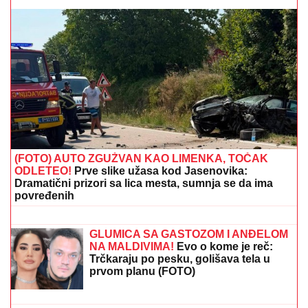
Lepe vesti za najstarije! Vučić najavio povećanje pre
roka: "Penzije će u potpunosti pratiti plate!"
(FOTO) MINI BELA HALJINA I
IZVAJANE NOGE
Ćerka Goce Tržan
objavila sliku iz provoda, mreže se
usijale
CECA U CRNOJ GORI:
Svi se okretali
za njom u papučama, NE MOŽE DA
DOČEKA NASTUP, a evo šta joj od
ranog jutra stvara VELIKU
NELAGODU! (VIDEO)