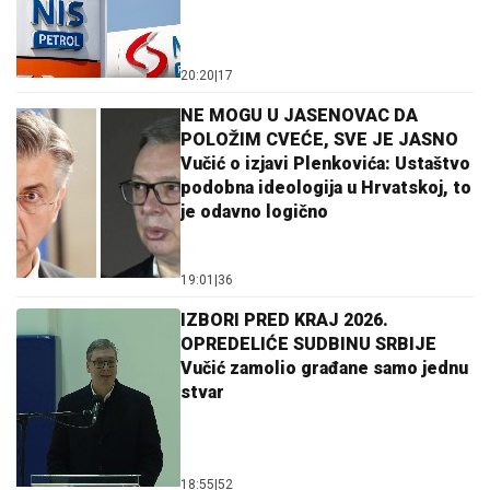
20:20
|
17
NE MOGU U JASENOVAC DA
POLOŽIM CVEĆE, SVE JE JASNO
Vučić o izjavi Plenkovića: Ustaštvo
podobna ideologija u Hrvatskoj, to
je odavno logično
19:01
|
36
IZBORI PRED KRAJ 2026.
OPREDELIĆE SUDBINU SRBIJE
Vučić zamolio građane samo jednu
stvar
18:55
|
52