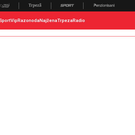
Sport
Vip
Razonoda
Najžena
Trpeza
Radio