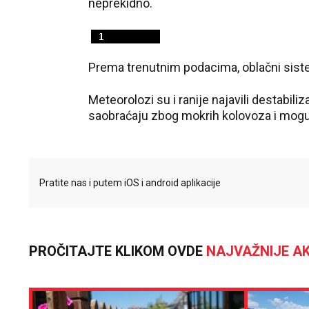
neprekidno.
Prema trenutnim podacima, oblačni sistem
Meteorolozi su i ranije najavili destabil
saobraćaju zbog mokrih kolovoza i mogu
Pratite nas i putem iOS i android aplikacije
PROČITAJTE KLIKOM OVDE
NAJVAŽNIJE AK