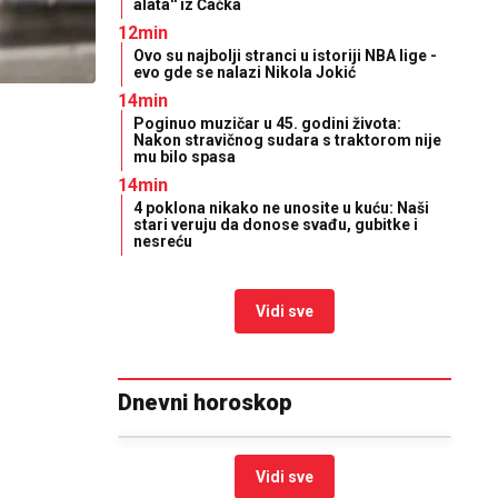
alata'' iz Čačka
12min
Ovo su najbolji stranci u istoriji NBA lige -
evo gde se nalazi Nikola Jokić
14min
Poginuo muzičar u 45. godini života:
Nakon stravičnog sudara s traktorom nije
mu bilo spasa
14min
4 poklona nikako ne unosite u kuću: Naši
stari veruju da donose svađu, gubitke i
nesreću
Vidi sve
Dnevni horoskop
Vidi sve