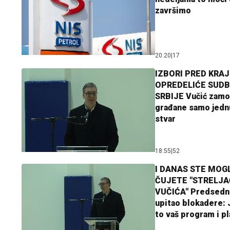
završimo
20:20
|
17
IZBORI PRED KRAJ
OPREDELIĆE SUDB
SRBIJE Vučić zamo
građane samo jedn
stvar
18:55
|
52
I DANAS STE MOGL
ČUJETE "STRELJ
VUČIĆA" Predsedn
upitao blokadere: J
to vaš program i p