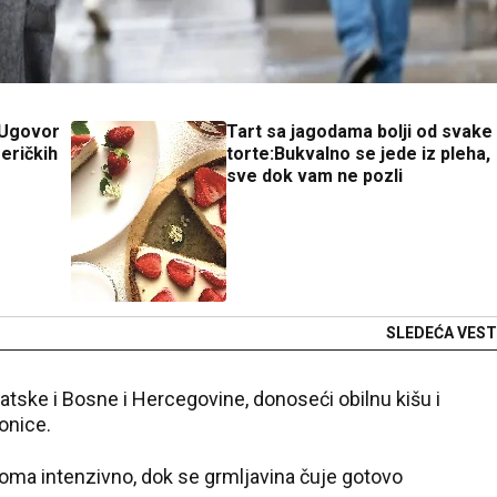
 Ugovor
Tart sa jagodama bolji od svake
eričkih
torte:Bukvalno se jede iz pleha,
sve dok vam ne pozli
SLEDEĆA VEST
rvatske i Bosne i Hercegovine, donoseći obilnu kišu i
onice.
oma intenzivno, dok se grmljavina čuje gotovo