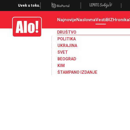
Društvo, društvene teme
Uvek u toku.
Najnovije
Naslovna
Vesti
BIZ
Hronika
Alo
DRUŠTVO
POLITIKA
UKRAJINA
SVET
BEOGRAD
KIM
ŠTAMPANO IZDANJE