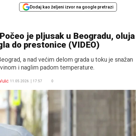
Dodaj kao željeni izvor na google pretrazi
Počeo je pljusak u Beogradu, oluja
igla do prestonice (VIDEO)
Beograd, a nad većim delom grada u toku je snažan
avinom i naglim padom temperature.
Vulić
11.05.2026.
17:57
0