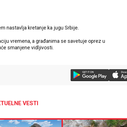
 nastavlja kretanje ka jugu Srbije.
izaciju vremena, a građanima se savetuje oprez u
će smanjene vidljivosti.
TUELNE VESTI