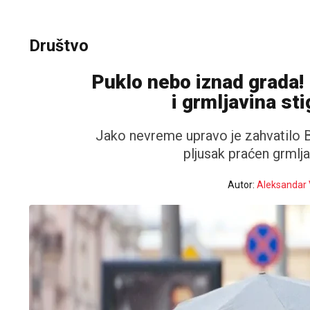
Društvo
Puklo nebo iznad grada! 
i grmljavina st
Jako nevreme upravo je zahvatilo 
pljusak praćen grmlj
Autor:
Aleksandar 