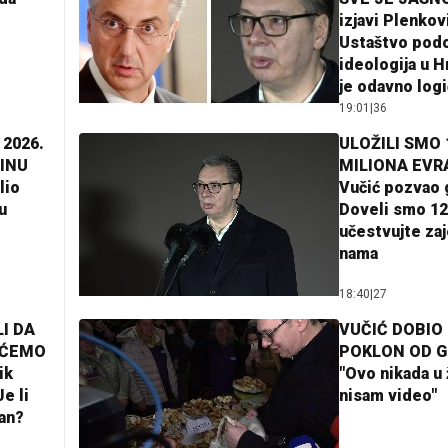
izjavi Plenkov
Ustaštvo pod
ideologija u H
je odavno log
19:01
|
36
 2026.
ULOŽILI SMO 
INU
MILIONA EVR
lio
Vučić pozvao 
u
Doveli smo 12
učestvujte za
nama
18:40
|
27
I DA
VUČIĆ DOBIO
AĆEMO
POKLON OD 
ik
"Ovo nikada u 
e li
nisam video"
lan?