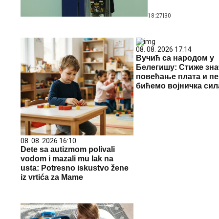
18:27
|
30
08. 08. 2026 17:14
Вучић са народом у
Белегишу: Стиже зна
повећање плата и пе
бићемо војничка сил
08. 08. 2026 16:10
Dete sa autizmom polivali
vodom i mazali mu lak na
usta: Potresno iskustvo žene
iz vrtića za Mame