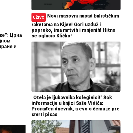
Novi masovni napad balističkim
UŽIVO
raketama na Kijev! Gori uzduž i
popreko, ima mrtvih i ranjenih! Hitno
ке”: Црна
se oglasio Kličko!
ојном
иране и
"Otela je ljubavnika koleginici!" Šok
informacije u knjizi Saše Vidića:
Pronađen dnevnik, a evo o čemu je pre
smrti pisao