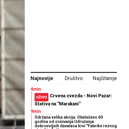
Najnovije
Društvo
Najčitanije
4min
Crvena zvezda - Novi Pazar:
UŽIVO
Stativa na "Marakani"
9min
Održana velika akcija: Obeleženo 60
godina od osnivanja Udruženja
dobrovoljnih davalaca krvi ''Fabrike reznog