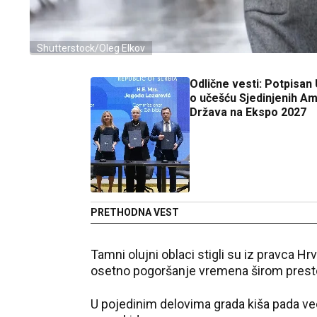
Shutterstock/Oleg Elkov
Odlične vesti: Potpisan
o učešću Sjedinjenih Am
Država na Ekspo 2027
PRETHODNA VEST
Tamni olujni oblaci stigli su iz pravca H
osetno pogoršanje vremena širom prest
U pojedinim delovima grada kiša pada ve