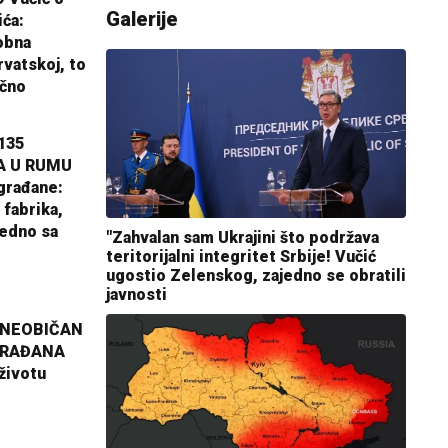
Galerije
ića:
obna
rvatskoj, to
ično
135
A U RUMU
građane:
 fabrika,
jedno sa
"Zahvalan sam Ukrajini što podržava
teritorijalni integritet Srbije! Vučić
ugostio Zelenskog, zajedno se obratili
javnosti
 NEOBIČAN
GRAĐANA
životu