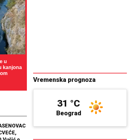
te u
cu kanjona
dom
Vremenska prognoza
31 °C
Beograd
JASENOVAC
CVEĆE,
 Vučić o