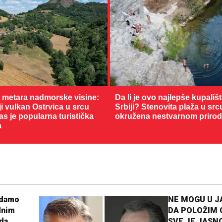
0 metara nadmorske visine:
Da li je ovo najlepše kupališ
 vulkan Ostrvica u srcu
Srbiji? Stenovita plaža u sr
as je popularna turistička
okružena nestvarnom priro
a
28 °C
Loznica
adamo
NE MOGU U 
dnim
DA POLOŽIM 
da
SVE JE JASNO