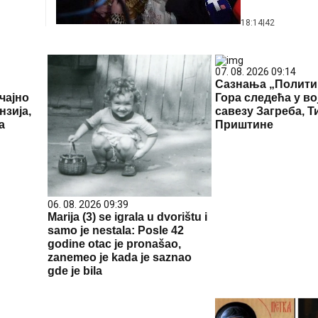
18:14
|
42
07. 08. 2026 09:14
Сазнања „Полити
чајно
Гора следећа у в
нзија,
савезу Загреба, Т
а
Приштине
06. 08. 2026 09:39
Marija (3) se igrala u dvorištu i
samo je nestala: Posle 42
godine otac je pronašao,
zanemeo je kada je saznao
gde je bila