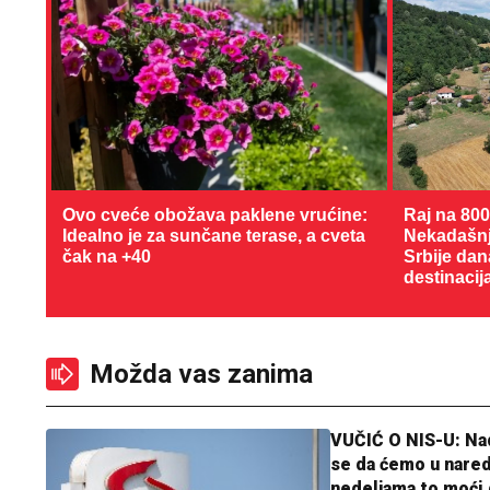
Ovo cveće obožava paklene vrućine:
Raj na 80
Idealno je za sunčane terase, a cveta
Nekadašnji
čak na +40
Srbije dan
destinacij
Možda vas zanima
VUČIĆ O NIS-U: N
se da ćemo u nare
nedeljama to moći 