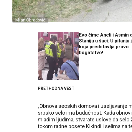
Milan Obradović
Evo čime Aneli i Asmin 
Staniju u šaci: U pitanju
koja predstavlja pravo
bogatstvo!
PRETHODNA VEST
„Obnova seoskih domova i useljavanje ml
srpsko selo ima budućnost. Kada obnovit
mladim ljudima, stvarate uslove da selo ži
tokom radne posete Kikindi i selima na te