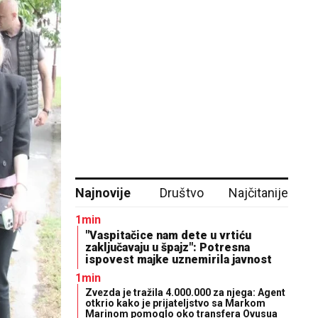
Najnovije
Društvo
Najčitanije
1min
"Vaspitačice nam dete u vrtiću
zaključavaju u špajz": Potresna
ispovest majke uznemirila javnost
1min
Zvezda je tražila 4.000.000 za njega: Agent
otkrio kako je prijateljstvo sa Markom
Marinom pomoglo oko transfera Ovusua