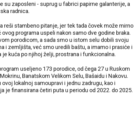
 su zaposleni - suprug u fabrici papirne galanterije, a
jska radnica.
a reši stambeno pitanje, jer tek tada čovek može mirno
moć ovog programa uspeli nakon samo dve godine braka.
ovom porodicom, a sada smo u istom selu dobili svoju
ma i zemljišta, već smo uredili baštu, a imamo i prasiće i
je kuća po njihoj želji, prostrana i funkcionalna.
aj program useljeno 173 porodice, od čega 27 u Ruskom
 u Mokrinu, Banatskom Velikom Selu, Bašaidu i Nakovu.
u ovoj lokalnoj samoupravi i jednu zadrugu, kao i
ja je finansirana četiri puta u periodu od 2022. do 2025.