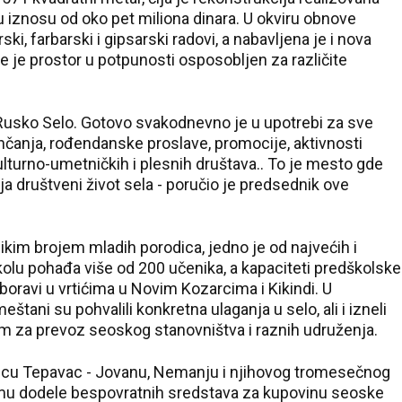
u iznosu od oko pet miliona dinara. U okviru obnove
ki, farbarski i gipsarski radovi, a nabavljena je i nova
me je prostor u potpunosti osposobljen za različite
Rusko Selo. Gotovo svakodnevno je u upotrebi za sve
enčanja, rođendanske proslave, promocije, aktivnosti
ulturno-umetničkih i plesnih društava.. To je mesto gde
ja društveni život sela - poručio je predsednik ove
ikim brojem mladih porodica, jedno je od najvećih i
olu pohađa više od 200 učenika, a kapaciteti predškolske
35 °C
oravi u vrtićima u Novim Kozarcima i Kikindi. U
ani su pohvalili konkretna ulaganja u selo, ali i izneli
Loznica
m za prevoz seoskog stanovništva i raznih udruženja.
dicu Tepavac - Jovanu, Nemanju i njihovog tromesečnog
ramu dodele bespovratnih sredstava za kupovinu seoske