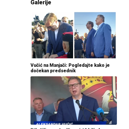
Galerije
Vučić na Manjači: Pogledajte kako je
dočekan predsednik