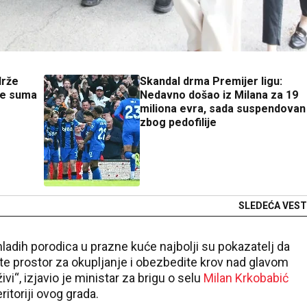
drže
Skandal drma Premijer ligu:
 je suma
Nedavno došao iz Milana za 19
miliona evra, sada suspendovan
zbog pedofilije
SLEDEĆA VEST
adih porodica u prazne kuće najbolji su pokazatelj da
e prostor za okupljanje i obezbedite krov nad glavom
vi“, izjavio je ministar za brigu o selu
Milan Krkobabić
ritoriji ovog grada.