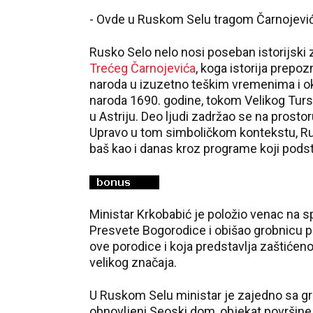
- Ovde u Ruskom Selu tragom Čarnojevića
Rusko Selo nelo nosi poseban istorijski 
Trećeg Čarnojevića
, koga istorija prep
naroda u izuzetno teškim vremenima i ok
naroda 1690. godine, tokom Velikog Tursk
u Astriju. Deo ljudi zadržao se na prostor
Upravo u tom simboličkom kontekstu, Rus
baš kao i danas kroz programe koji podst
Ministar Krkobabić je položio venac na s
Presvete Bogorodice i obišao grobnicu p
ove porodice i koja predstavlja zaštiće
velikog značaja.
U Ruskom Selu ministar je zajedno sa 
obnovljeni Seoski dom, objekat površine 