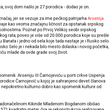
, svoj dom našlo je 27 porodica - dodao je on.
značaj, jer se vezuje za ime pećkog patrijarha
Arsenija
oznaje kao veoma značajnu ličnost za opstanak srpskog
olnostima. Poznat po Prvoj Velikoj seobi srpskog
og rata, poveo je više od 20.000 porodica koje su prešle
u Banata i jedno od sela koje tada nastaje je i Rusko selo.
ko Selo je i nekada bilo mesto dolaska i novog početka,
iču mlade da ovde grade svoj život.
pomenik Arseniju III Čarnojeviću u porti crkve Uspenja
orodice Čarnojević u kojoj je sahranjeno devet članova
no nepokretno kulturno dobro kao spomenik kulture od
gradonačelinom Kikinde Mladenom Bogdanom obišao
571 kvadratni metar, čija je rekonstrukcija realizovana