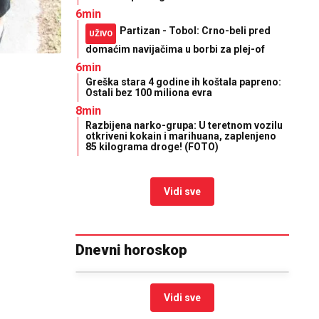
6min
Partizan - Tobol: Crno-beli pred
UŽIVO
domaćim navijačima u borbi za plej-of
6min
Greška stara 4 godine ih koštala papreno:
Ostali bez 100 miliona evra
8min
Razbijena narko-grupa: U teretnom vozilu
otkriveni kokain i marihuana, zaplenjeno
85 kilograma droge! (FOTO)
Vidi sve
Dnevni horoskop
Vidi sve