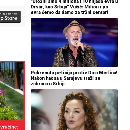
"Uložili smo 4 miliona i 10 hiljada evra u
Drvar, kao Srbija" Vučić: Milion i po
evra ćemo da damo za tržni centar!
Pokrenuta peticija protiv Dina Merlina!
Nakon haosa u Sarajevu traži se
zabrana u Srbiji
vrućine: