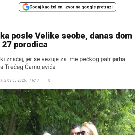
Dodaj kao željeni izvor na google pretrazi
ka posle Velike seobe, danas dom
 27 porodica
i značaj, jer se vezuje za ime pećkog patrijarha
ja Trećeg Čarnojevića.
sić
08.05.2026.
16:17
0