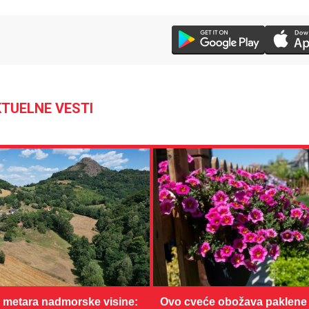
TUELNE VESTI
0 metara nadmorske visine:
Ovo cveće obožava paklene 