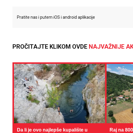
Pratite nas i putem iOS i android aplikacije
PROČITAJTE KLIKOM OVDE
NAJVAŽNIJE AK
Da li je ovo najlepše kupalište u
Raj na 80