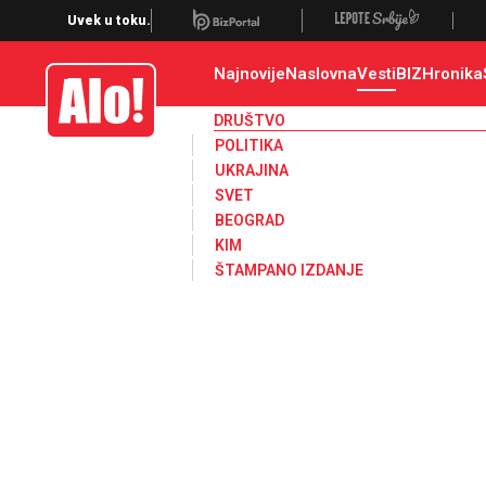
Društvo, društvene teme
Uvek u toku.
Najnovije
Naslovna
Vesti
BIZ
Hronika
Alo
DRUŠTVO
POLITIKA
UKRAJINA
SVET
BEOGRAD
KIM
ŠTAMPANO IZDANJE