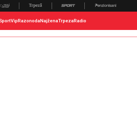
Sport
Vip
Razonoda
Najžena
Trpeza
Radio