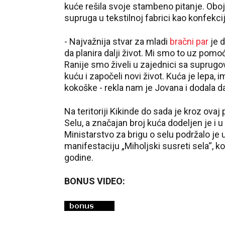
kuće rešila svoje stambeno pitanje. Oboje
supruga u tekstilnoj fabrici kao konfekci
- Najvažnija stvar za mladi
bračni par
je d
da planira dalji život. Mi smo to uz po
Ranije smo živeli u zajednici sa suprug
kuću i započeli novi život. Kuća je lepa, i
kokoške - rekla nam je Jovana i dodala da 
Na teritoriji Kikinde do sada je kroz ov
Selu, a značajan broj kuća dodeljen je i
Ministarstvo za brigu o selu podržalo je 
manifestaciju „Miholjski susreti sela“, ko
godine.
BONUS VIDEO: