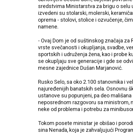
sredstvima Ministarstva za brigu o selu 
izvedeni su stolarski, molerski, keramičars
oprema - stolovi, stolice i ozvučenje, či
namene.
- Ovaj Dom je od suštinskog značaja za 
vrste svečanosti i okupljanja, svadbe, v
sportskih i udruženja žena, kao i probe k
se okupljaju sve generacije i gde se odvi
mesne zajednice Dušan Marjanović.
Rusko Selo, sa oko 2.100 stanovnika i vel
najuređenijih banatskih sela. Osnovnu šk
ustanove su popunjeni, pa deo mališana b
neposrednom razgovoru sa ministrom, mešt
neke od problema i potrebu za minibuso
Tokom posete ministar je obišao i poro
sina Nenada, koja je zahvaljujući Prog