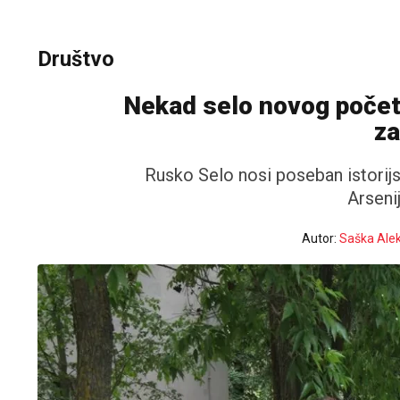
Društvo
Nekad selo novog počet
za
Rusko Selo nosi poseban istorijsk
Arseni
Autor:
Saška Alek