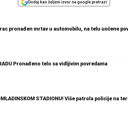
Dodaj kao željeni izvor na google pretrazi
rac pronađen mrtav u automobilu, na telu uočene po
U Pronađeno telo sa vidljivim povredama
ADINSKOM STADIONU! Više patrola policije na ter