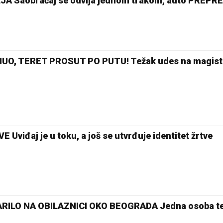
 Saobraćaj se odvija jednom trakom, auto PREPRE
O, TERET PROSUT PO PUTU! Težak udes na magistr
 Uviđaj je u toku, a još se utvrđuje identitet žrtve
RILO NA OBILAZNICI OKO BEOGRADA Jedna osoba t