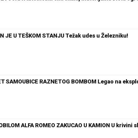
 JE U TEŠKOM STANJU Težak udes u Železniku!
ET SAMOUBICE RAZNETOG BOMBOM Legao na ekspl
BILOM ALFA ROMEO ZAKUCAO U KAMION U krivini sl