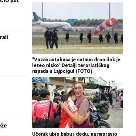
ČIO put
ali
"Vozač autobusa je šutnuo dron dok je
leteo nisko" Detalji terorističkog
napada u Lajpcigu! (FOTO)
eže
Učenik ubio babu i dedu, pa napravio