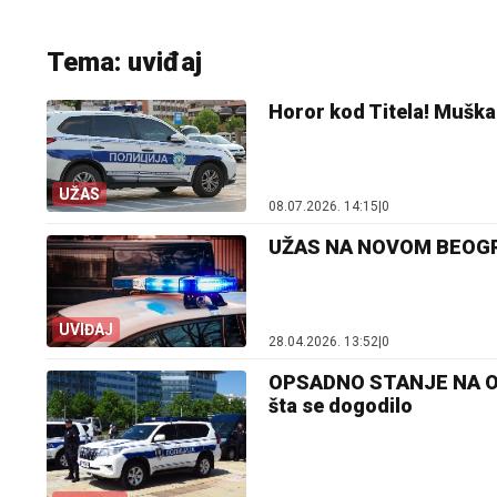
Tema: uviđaj
Horor kod Titela! Muška
UŽAS
08.07.2026. 14:15
|
0
UŽAS NA NOVOM BEOGRAD
UVIĐAJ
28.04.2026. 13:52
|
0
OPSADNO STANJE NA OML
šta se dogodilo