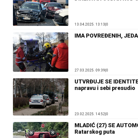
13.04.2025. 13:13
|
0
IMA POVREĐENIH, JEDAN
27.03.2025. 09:39
|
0
UTVRĐUJE SE IDENTIT
napravu i sebi presudio
23.02.2025. 14:52
|
0
MLADIĆ (27) SE AUTOMO
Ratarskog puta