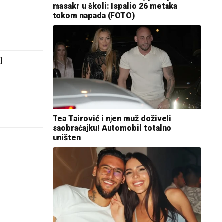
masakr u školi: Ispalio 26 metaka
tokom napada (FOTO)
I
Tea Tairović i njen muž doživeli
saobraćajku! Automobil totalno
uništen