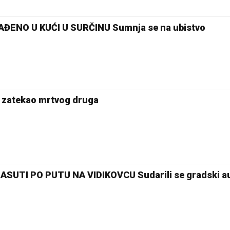
ENO U KUĆI U SURČINU Sumnja se na ubistvo
 zatekao mrtvog druga
ASUTI PO PUTU NA VIDIKOVCU Sudarili se gradski au