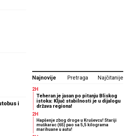
Najnovije
Pretraga
Najčitanije
2H
Teheran je jasan po pitanju Bliskog
istoka: Ključ stabilnosti je u dijalogu
tobus i
država regiona!
2H
Hapšenje zbog droge u Kruševcu! Stariji
muškarac (65) pao sa 5,5 kilograma
marihuane u autu!