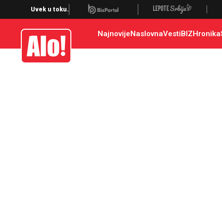
Uvek u toku.
Najnovije
Naslovna
Vesti
BIZ
Hronika
Alo