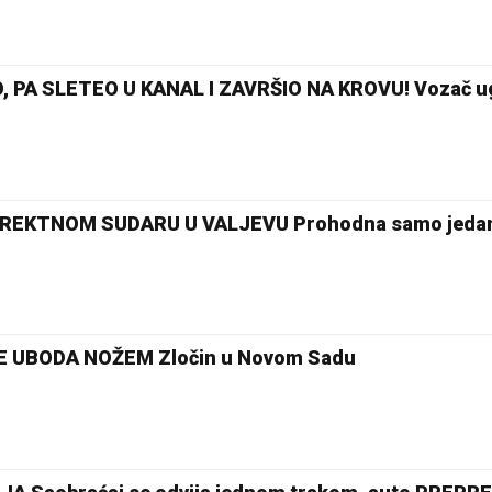
PA SLETEO U KANAL I ZAVRŠIO NA KROVU! Vozač u
REKTNOM SUDARU U VALJEVU Prohodna samo jedan 
24 °C
Loznica
ŠE UBODA NOŽEM Zločin u Novom Sadu