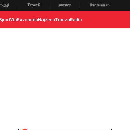
Sport
Vip
Razonoda
Najžena
Trpeza
Radio