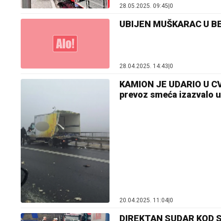
28.05.2025. 09:45
|
0
UBIJEN MUŠKARAC U BEOG
28.04.2025. 14:43
|
0
KAMION JE UDARIO U CV
prevoz smeća izazvalo u
20.04.2025. 11:04
|
0
DIREKTAN SUDAR KOD SE