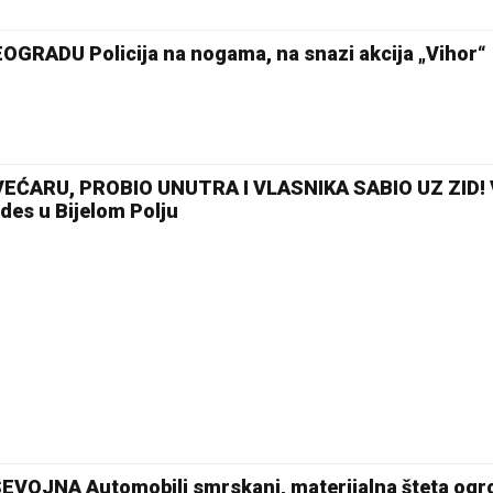
RADU Policija na nogama, na snazi akcija „Vihor“
EĆARU, PROBIO UNUTRA I VLASNIKA SABIO UZ ZID! V
des u Bijelom Polju
VOJNA Automobili smrskani, materijalna šteta og