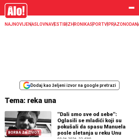
Alo
NAJNOVIJE
NASLOVNA
VESTI
BIZ
HRONIKA
SPORT
VIP
RAZONODA
N
Dodaj kao željeni izvor na google pretrazi
Tema: reka una
''Dali smo sve od sebe'':
Oglasili se mladići koji su
pokušali da spasu Manuela
posle sletanja u reku Unu
BORBA ZA ŽIVOT