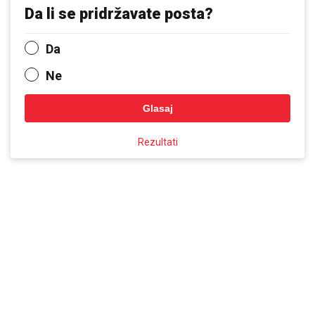
Da li se pridržavate posta?
Da
Ne
Glasaj
Rezultati