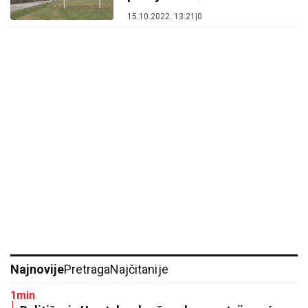
15.10.2022. 13:21
|
0
Najnovije
Pretraga
Najčitanije
1min