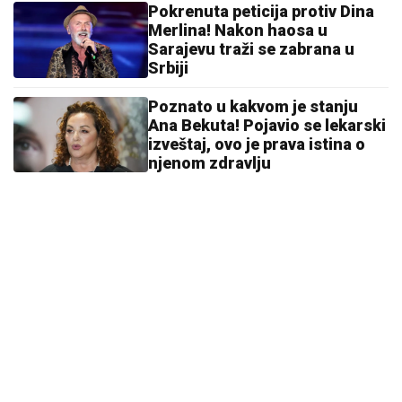
Pokrenuta peticija protiv Dina
Merlina! Nakon haosa u
Sarajevu traži se zabrana u
Srbiji
Poznato u kakvom je stanju
Ana Bekuta! Pojavio se lekarski
izveštaj, ovo je prava istina o
njenom zdravlju