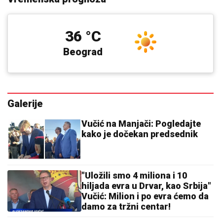
36 °C
Beograd
Galerije
Vučić na Manjači: Pogledajte
kako je dočekan predsednik
"Uložili smo 4 miliona i 10
hiljada evra u Drvar, kao Srbija"
Vučić: Milion i po evra ćemo da
damo za tržni centar!