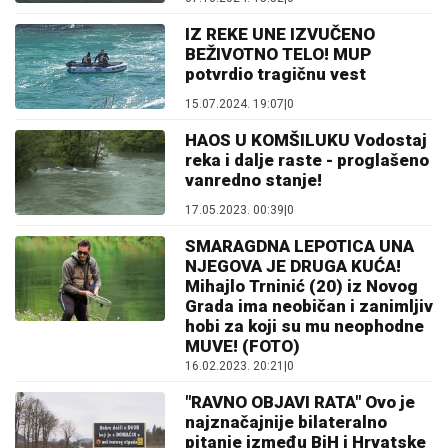
IZ REKE UNE IZVUČENO
BEŽIVOTNO TELO! MUP
potvrdio tragičnu vest
15.07.2024. 19:07
|
0
HAOS U KOMŠILUKU Vodostaj
reka i dalje raste - proglašeno
vanredno stanje!
17.05.2023. 00:39
|
0
SMARAGDNA LEPOTICA UNA
NJEGOVA JE DRUGA KUĆA!
Mihajlo Trninić (20) iz Novog
Grada ima neobičan i zanimljiv
hobi za koji su mu neophodne
MUVE! (FOTO)
16.02.2023. 20:21
|
0
"RAVNO OBJAVI RATA" Ovo je
najznačajnije bilateralno
pitanje između BiH i Hrvatske