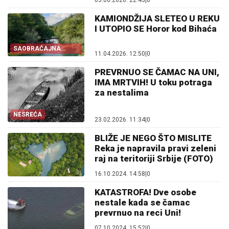
03.06.2026. 22:43
|
0
KAMIONDŽIJA SLETEO U REKU
I UTOPIO SE Horor kod Bihaća
SAOBRAĆAJNA
11.04.2026. 12:50
|
0
NESREĆA
PREVRNUO SE ČAMAC NA UNI,
IMA MRTVIH! U toku potraga
za nestalima
NESREĆA
23.02.2026. 11:34
|
0
BLIŽE JE NEGO ŠTO MISLITE
Reka je napravila pravi zeleni
raj na teritoriji Srbije (FOTO)
16.10.2024. 14:58
|
0
KATASTROFA! Dve osobe
nestale kada se čamac
prevrnuo na reci Uni!
07.10.2024. 15:52
|
0