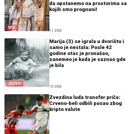
da opstanemo na prostorima sa
kojih smo prognani!
SPC
11:25
|
0
Marija (3) se igrala u dvorištu i
samo je nestala: Posle 42
godine otac je pronašao,
zanemeo je kada je saznao gde
je bila
JEZIVO!
10:26
|
0
Zvezdina luda transfer priča:
Crveno-beli odbili posao zbog
kripto valute