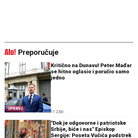
Preporučuje
Kritično na Dunavu! Peter Mađar
se hitno oglasio i poručio samo
jedno
UPRAVO
11:23
|
0
"Dok je odgovorne i patriotske
Srbije, biće i nas" Episkop
Sergije: Poseta Vučića podstrek