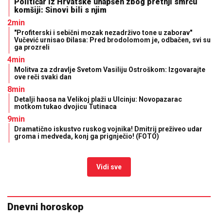
Političar iz Hrvatske uhapšen zbog pretnji smrću
komšiji: Sinovi bili s njim
2min
"Profiterski i sebični mozak nezadrživo tone u zaborav"
Vučević urnisao Đilasa: Pred brodolomom je, odbačen, svi su
ga prozreli
4min
Molitva za zdravlje Svetom Vasiliju Ostroškom: Izgovarajte
ove reči svaki dan
8min
Detalji haosa na Velikoj plaži u Ulcinju: Novopazarac
motkom tukao dvojicu Tutinaca
9min
Dramatično iskustvo ruskog vojnika! Dmitrij preživeo udar
groma i medveda, konj ga prignječio! (FOTO)
Vidi sve
Dnevni horoskop