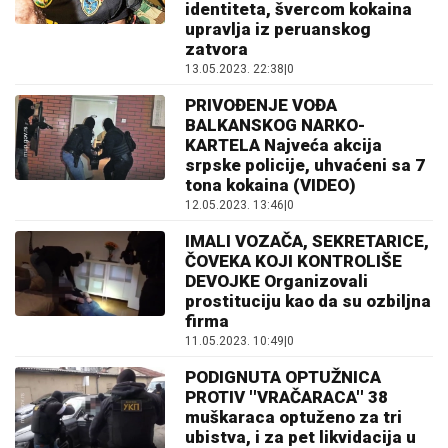
identiteta, švercom kokaina
upravlja iz peruanskog
zatvora
13.05.2023. 22:38
|
0
PRIVOĐENJE VOĐA
BALKANSKOG NARKO-
KARTELA Najveća akcija
srpske policije, uhvaćeni sa 7
tona kokaina (VIDEO)
12.05.2023. 13:46
|
0
IMALI VOZAČA, SEKRETARICE,
ČOVEKA KOJI KONTROLIŠE
DEVOJKE Organizovali
prostituciju kao da su ozbiljna
firma
11.05.2023. 10:49
|
0
PODIGNUTA OPTUŽNICA
PROTIV ''VRAČARACA'' 38
muškaraca optuženo za tri
ubistva, i za pet likvidacija u