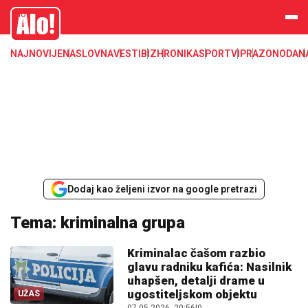
Alo
NAJNOVIJE
NASLOVNA
VESTI
BIZ
HRONIKA
SPORT
VIP
RAZONODA
N
Dodaj kao željeni izvor na google pretrazi
Tema: kriminalna grupa
Kriminalac čašom razbio
glavu radniku kafića: Nasilnik
uhapšen, detalji drame u
ugostiteljskom objektu
UŽAS