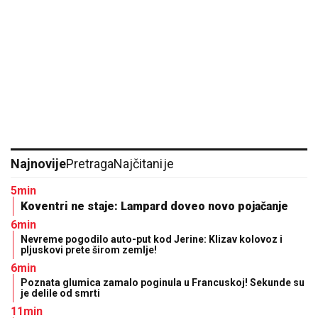
Najnovije
Pretraga
Najčitanije
5min
Koventri ne staje: Lampard doveo novo pojačanje
6min
Nevreme pogodilo auto-put kod Jerine: Klizav kolovoz i
pljuskovi prete širom zemlje!
6min
Poznata glumica zamalo poginula u Francuskoj! Sekunde su
je delile od smrti
11min