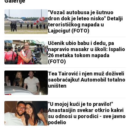
Galerije
"Vozač autobusa je šutnuo
dron dok je leteo nisko" Detalji
terorističkog napada u
Lajpcigu! (FOTO)
Učenik ubio babu i dedu, pa
napravio masakr u školi: Ispalio
26 metaka tokom napada
(FOTO)
Tea Tairović i njen muž doživeli
saobraćajku! Automobil totalno
uništen
"U mojoj kući je to pravilo!"
Anastasijin svekar otkrio kakvi
su odnosi u porodici - sve javno
podelio