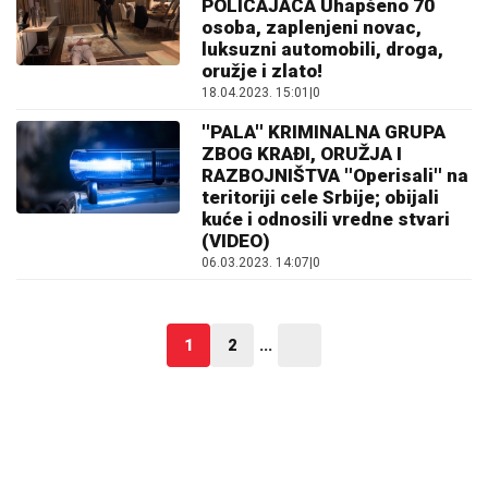
POLICAJACA Uhapšeno 70
osoba, zaplenjeni novac,
luksuzni automobili, droga,
oružje i zlato!
18.04.2023. 15:01
|
0
''PALA'' KRIMINALNA GRUPA
ZBOG KRAĐI, ORUŽJA I
RAZBOJNIŠTVA ''Operisali'' na
teritoriji cele Srbije; obijali
kuće i odnosili vredne stvari
(VIDEO)
06.03.2023. 14:07
|
0
1
2
...