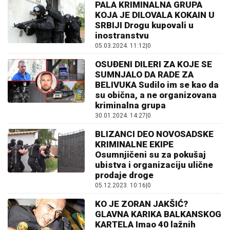
PALA KRIMINALNA GRUPA
KOJA JE DILOVALA KOKAIN U
SRBIJI Drogu kupovali u
inostranstvu
05.03.2024. 11:12
|
0
OSUĐENI DILERI ZA KOJE SE
SUMNJALO DA RADE ZA
BELIVUKA Sudilo im se kao da
su obična, a ne organizovana
kriminalna grupa
30.01.2024. 14:27
|
0
BLIZANCI DEO NOVOSADSKE
KRIMINALNE EKIPE
Osumnjičeni su za pokušaj
ubistva i organizaciju ulične
prodaje droge
05.12.2023. 10:16
|
0
KO JE ZORAN JAKŠIĆ?
GLAVNA KARIKA BALKANSKOG
KARTELA Imao 40 lažnih