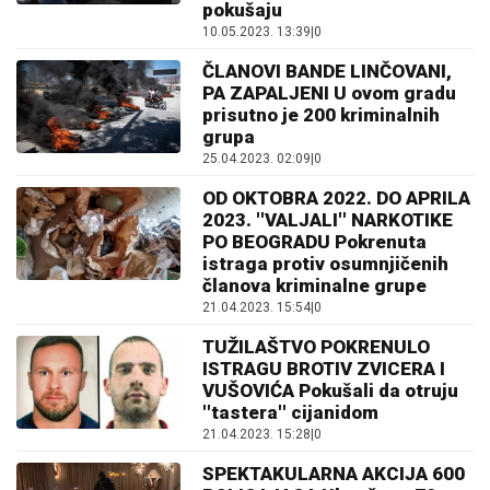
pokušaju
10.05.2023. 13:39
|
0
ČLANOVI BANDE LINČOVANI,
PA ZAPALJENI U ovom gradu
prisutno je 200 kriminalnih
grupa
25.04.2023. 02:09
|
0
OD OKTOBRA 2022. DO APRILA
2023. ''VALJALI'' NARKOTIKE
PO BEOGRADU Pokrenuta
istraga protiv osumnjičenih
članova kriminalne grupe
21.04.2023. 15:54
|
0
TUŽILAŠTVO POKRENULO
ISTRAGU BROTIV ZVICERA I
VUŠOVIĆA Pokušali da otruju
''tastera'' cijanidom
21.04.2023. 15:28
|
0
SPEKTAKULARNA AKCIJA 600