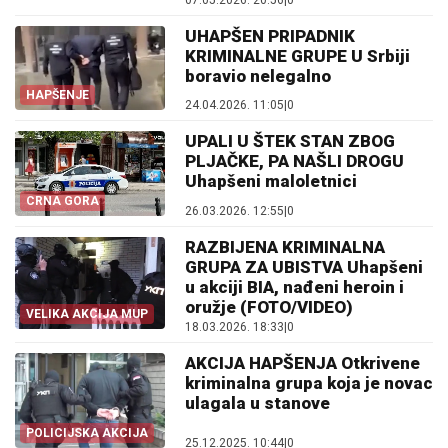
07.05.2026. 20:56
|
0
UHAPŠEN PRIPADNIK
KRIMINALNE GRUPE U Srbiji
boravio nelegalno
HAPŠENJE
24.04.2026. 11:05
|
0
UPALI U ŠTEK STAN ZBOG
PLJAČKE, PA NAŠLI DROGU
Uhapšeni maloletnici
CRNA GORA
26.03.2026. 12:55
|
0
RAZBIJENA KRIMINALNA
GRUPA ZA UBISTVA Uhapšeni
u akciji BIA, nađeni heroin i
oružje (FOTO/VIDEO)
VELIKA AKCIJA MUP
18.03.2026. 18:33
|
0
AKCIJA HAPŠENJA Otkrivene
kriminalna grupa koja je novac
ulagala u stanove
POLICIJSKA AKCIJA
25.12.2025. 10:44
|
0