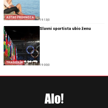
ASTRO PROGNOZA
19:13
|
0
Slavni sportista ubio ženu
TRAGEDIJA
19:00
|
0