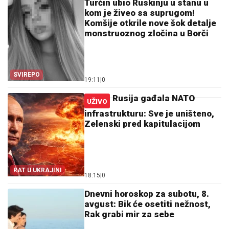
Turčin ubio Ruskinju u stanu u
kom je živeo sa suprugom!
Komšije otkrile nove šok detalje
monstruoznog zločina u Borči
SVIREPO
19:11
|
0
Rusija gađala NATO
UŽIVO
infrastrukturu: Sve je uništeno,
Zelenski pred kapitulacijom
RAT U UKRAJINI
18:15
|
0
Dnevni horoskop za subotu, 8.
avgust: Bik će osetiti nežnost,
Rak grabi mir za sebe