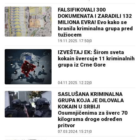
FALSIFIKOVALI 300
DOKUMENATA I ZARADILI 132
MILIONA EVRA! Evo kako se
branila kriminalna grupa pred
tužiocem
19.11.2025. 17:50
|
0
IZVEŠTAJ EK: Širom sveta
kokain švercuje 11 kriminalnih
grupa iz Crne Gore
04.11.2025. 12:22
|
0
SASLUŠANA KRIMINALNA
GRUPA KOJA JE DILOVALA
KOKAIN U SRBIJI
Osumnjičenima za šverc 70
kilograma droge određen
pritvor
07.03.2024. 15:21
|
0