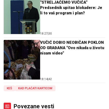
"STRELJAĆEMO VUČIĆA"
Predsednik upitao blokadere: Je
li to vaš program i plan?
18:27
|
30
VUČIĆ DOBIO NEOBIČAN POKLON
OD GRAĐANA "Ovo nikada u životu
nisam video"
18:14
|
42
KEŠ
KAD PLAĆATI KARTICOM
Povezane vesti