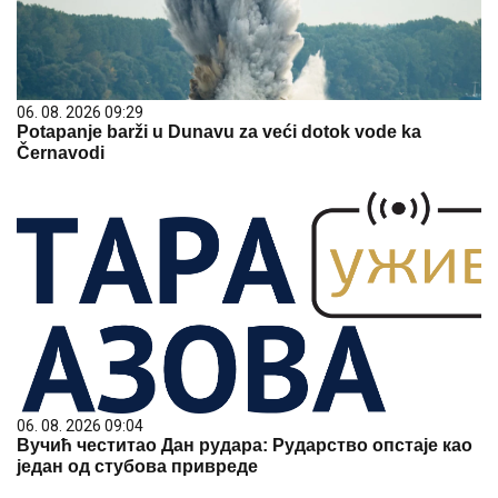
06. 08. 2026 09:29
Potapanje barži u Dunavu za veći dotok vode ka
Černavodi
06. 08. 2026 09:04
Вучић честитао Дан рудара: Рударство опстаје као
један од стубова привреде