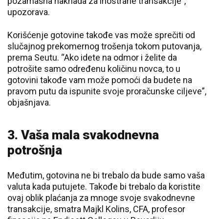
pozamašna naknada za inostrane transakcije”,
upozorava.
Korišćenje gotovine takođe vas može sprečiti od
slučajnog prekomernog trošenja tokom putovanja,
prema Seutu. “Ako idete na odmor i želite da
potrošite samo određenu količinu novca, to u
gotovini takođe vam može pomoći da budete na
pravom putu da ispunite svoje proračunske ciljeve”,
objašnjava.
3. Vaša mala svakodnevna
potrošnja
Međutim, gotovina ne bi trebalo da bude samo vaša
valuta kada putujete. Takođe bi trebalo da koristite
ovaj oblik plaćanja za mnoge svoje svakodnevne
transakcije, smatra Majkl Kolins, CFA, profesor