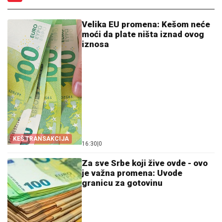
Velika EU promena: Kešom neće
moći da plate ništa iznad ovog
iznosa
KEŠ TRANSAKCIJA
16:30
|
0
Za sve Srbe koji žive ovde - ovo
je važna promena: Uvode
granicu za gotovinu