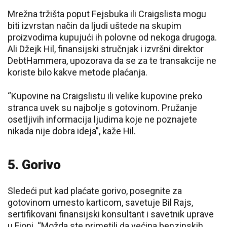
Mrežna tržišta poput Fejsbuka ili Craigslista mogu
biti izvrstan način da ljudi uštede na skupim
proizvodima kupujući ih polovne od nekoga drugoga.
Ali Džejk Hil, finansijski stručnjak i izvršni direktor
DebtHammera, upozorava da se za te transakcije ne
koriste bilo kakve metode plaćanja.
“Kupovine na Craigslistu ili velike kupovine preko
stranca uvek su najbolje s gotovinom. Pružanje
osetljivih informacija ljudima koje ne poznajete
nikada nije dobra ideja”, kaže Hil.
5. Gorivo
Sledeći put kad plaćate gorivo, posegnite za
gotovinom umesto karticom, savetuje Bil Rajs,
sertifikovani finansijski konsultant i savetnik uprave
u Fioni. “Možda ste primetili da većina benzinskih