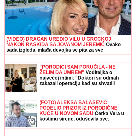
(VIDEO) DRAGAN UREDIO VILU U GROCKOJ
NAKON RASKIDA SA JOVANOM JEREMIĆ
Ovako
sada izgleda, mlađa devojka se pita za sve
"BABA VANGA JE REKLA DA ĆE
ŽIVETI DO 86. GODINE, NEŠTO SE
DESILO..."
Suzana Jovanović otvorila
dušu o odlasku Saše Popovića i
otkrila da li se vraća na estradu: "Na
kraju nije imao ništa"
"PORODICI SAM PORUČILA - NE
ŽELIM DA UMREM"
Voditeljka o
najvećoj intimi: "Doktori su odmah
zakazali operaciju kad su shvatili
stanje stvari", ovo je samo jednom
pričala