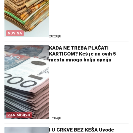
NOVINA
20:20
|
0
KADA NE TREBA PLAĆATI
KARTICOM? Keš je na ovih 5
mesta mnogo bolja opcija
ZANIMLJIVO
17:04
|
0
I U CRKVE BEZ KEŠA Uvode