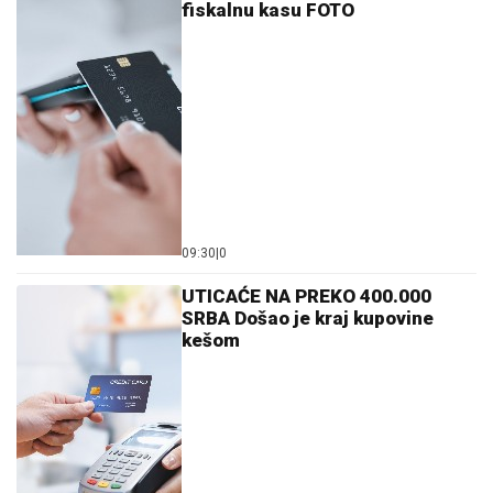
fiskalnu kasu FOTO
09:30
|
0
UTICAĆE NA PREKO 400.000
SRBA Došao je kraj kupovine
kešom