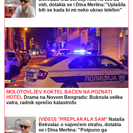
Otkriveno koliko je Dragan Stanković STARIJI OD
VERENICE Aleksandre: Krili mesecima ovaj podatak,
sada se sve saznalo
VELIKA AKCIJA POLICIJE!
Po
poternici Interpola u Beogradu
uhapšeni krijumčari ljudi: Ilegalno
prevezli 900 migranata!
TRI OSOBE UHAPŠENE ZBOG
DROGE VREDNE 1,5 MILIONA EVRA
Oglasilo se tužilaštvo povodom velike
zaplene: Kokain i marihuanu krili
OVDE