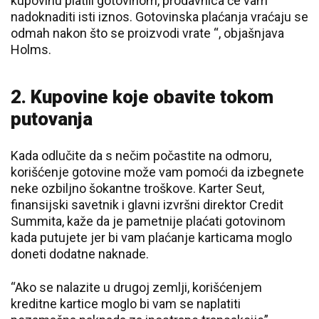
kupovinu platili gotovinom, prodavnica će vam
nadoknaditi isti iznos. Gotovinska plaćanja vraćaju se
odmah nakon što se proizvodi vrate “, objašnjava
Holms.
2. Kupovine koje obavite tokom
putovanja
Kada odlučite da s nečim počastite na odmoru,
korišćenje gotovine može vam pomoći da izbegnete
neke ozbiljno šokantne troškove. Karter Seut,
finansijski savetnik i glavni izvršni direktor Credit
Summita, kaže da je pametnije plaćati gotovinom
kada putujete jer bi vam plaćanje karticama moglo
doneti dodatne naknade.
“Ako se nalazite u drugoj zemlji, korišćenjem
kreditne kartice moglo bi vam se naplatiti