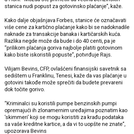
stanica nudi popust za gotovinsko plaćanje”, kaže.
Kako dalje objašnjava Forbes, stanice će označavati
više cene za kartično plaćanje kako bi se nadoknadile
naknade za transakcije banaka i kartičarskih kuća.
Razlika negde može da bude i do 40 centi, pa je
“prilikom plaćanja goriva najbolje platiti gotovinom
kako biste iskoristili popuste”, potvrđuje Rajs.
Vilijam Bevins, CFP, ovlašćeni finansijski savetnik sa
sedištem u Franklinu, Tenesi, kaže da vas plaćanje u
gotovini takođe može sprečiti da budete prevareni
dok točite gorivo.
“Kriminalci su koristili pumpe benzinskih pumpi
opremajući ih zlonamernim uređajima poznatim kao
‘skimmeri’ koji se mogu koristiti za krađu podataka
sa vaše kreditne kartice, a da vi to uopšte ne znate”,
upozorava Bevins