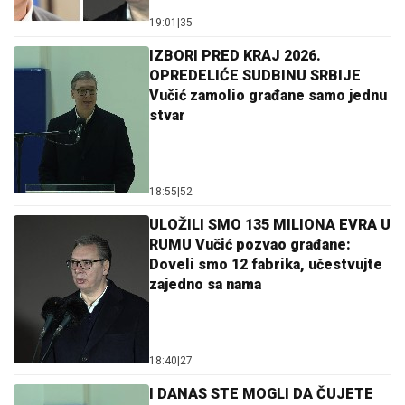
19:01
|
35
IZBORI PRED KRAJ 2026.
OPREDELIĆE SUDBINU SRBIJE
Vučić zamolio građane samo jednu
stvar
18:55
|
52
ULOŽILI SMO 135 MILIONA EVRA U
RUMU Vučić pozvao građane:
Doveli smo 12 fabrika, učestvujte
zajedno sa nama
18:40
|
27
I DANAS STE MOGLI DA ČUJETE