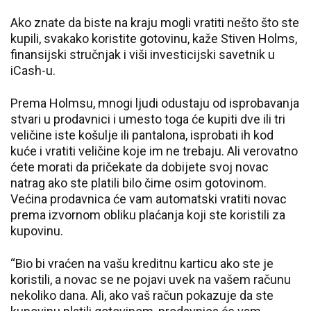
Ako znate da biste na kraju mogli vratiti nešto što ste
kupili, svakako koristite gotovinu, kaže Stiven Holms,
finansijski stručnjak i viši investicijski savetnik u
iCash-u.
Prema Holmsu, mnogi ljudi odustaju od isprobavanja
stvari u prodavnici i umesto toga će kupiti dve ili tri
veličine iste košulje ili pantalona, isprobati ih kod
kuće i vratiti veličine koje im ne trebaju. Ali verovatno
ćete morati da pričekate da dobijete svoj novac
natrag ako ste platili bilo čime osim gotovinom.
Većina prodavnica će vam automatski vratiti novac
prema izvornom obliku plaćanja koji ste koristili za
kupovinu.
“Bio bi vraćen na vašu kreditnu karticu ako ste je
koristili, a novac se ne pojavi uvek na vašem računu
nekoliko dana. Ali, ako vaš račun pokazuje da ste