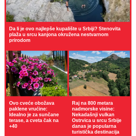
Da li je ovo najlepše kupalište u Srbiji? Stenovita
plaža u srcu kanjona okružena nestvarnom
prirodom
Ovo cveće obožava
Raj na 800 metara
paklene vrućine:
nadmorske visine:
Idealno je za sunčane
Nekadašnji vulkan
terase, a cveta čak na
Ostrvica u srcu Srbije
+40
danas je popularna
turistička destinacija