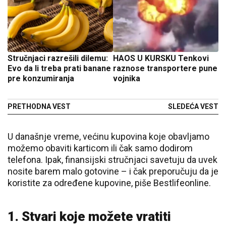
Stručnjaci razrešili dilemu:
HAOS U KURSKU Tenkovi
Evo da li treba prati banane
raznose transportere pune
pre konzumiranja
vojnika
PRETHODNA VEST
SLEDEĆA VEST
U današnje vreme, većinu kupovina koje obavljamo
možemo obaviti karticom ili čak samo dodirom
telefona. Ipak, finansijski stručnjaci savetuju da uvek
nosite barem malo gotovine – i čak preporučuju da je
koristite za određene kupovine, piše Bestlifeonline.
1. Stvari koje možete vratiti