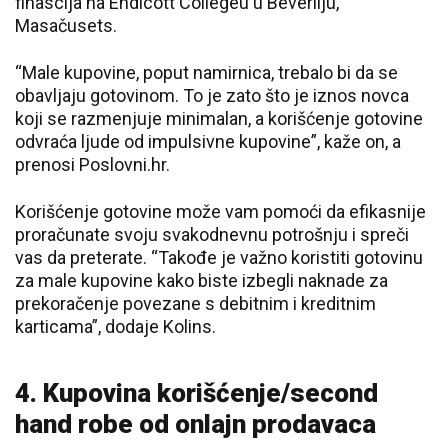
finascija na Endicott Collegeu u Beverliju,
Masačusets.
“Male kupovine, poput namirnica, trebalo bi da se
obavljaju gotovinom. To je zato što je iznos novca
koji se razmenjuje minimalan, a korišćenje gotovine
odvraća ljude od impulsivne kupovine”, kaže on, a
prenosi Poslovni.hr.
Korišćenje gotovine može vam pomoći da efikasnije
proračunate svoju svakodnevnu potrošnju i spreči
vas da preterate. “Takođe je važno koristiti gotovinu
za male kupovine kako biste izbegli naknade za
prekoračenje povezane s debitnim i kreditnim
karticama”, dodaje Kolins.
4. Kupovina korišćenje/second
hand robe od onlajn prodavaca