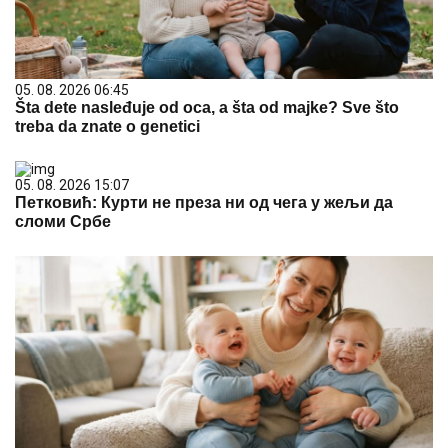
05. 08. 2026 06:45
Šta dete nasleđuje od oca, a šta od majke? Sve što
treba da znate o genetici
05. 08. 2026 15:07
Петковић: Курти не преза ни од чега у жељи да
сломи Србе