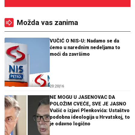
Možda vas zanima
VUČIĆ O NIS-U: Nadamo se da
ćemo u narednim nedeljama to
moći da završimo
20:20
|
16
NE MOGU U JASENOVAC DA
POLOŽIM CVEĆE, SVE JE JASNO
Vučić o izjavi Plenkovića: Ustaštvo
podobna ideologija u Hrvatskoj, to
je odavno logično