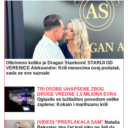
DRAMA NA ADI BOJANI!
Milica i Terza se SUOČILI NA
MORU: Posvađali se nasred plaže pred svima, evo
zbog čega je odmah nastao POTPUNI HAOS
(FOTO) ALEKSA BALAŠEVIĆ
PODELIO PRIZOR IZ PORODIČNE
KUĆE U NOVOM SADU
Ćerka Vera u
kostimu sirene, oduševila sve:
"Salajka ima more"
SVE OČI UPRTE BLISKI ISTOK:
Ovako
trenutno izgleda Ormuski moreuz
(FOTO)