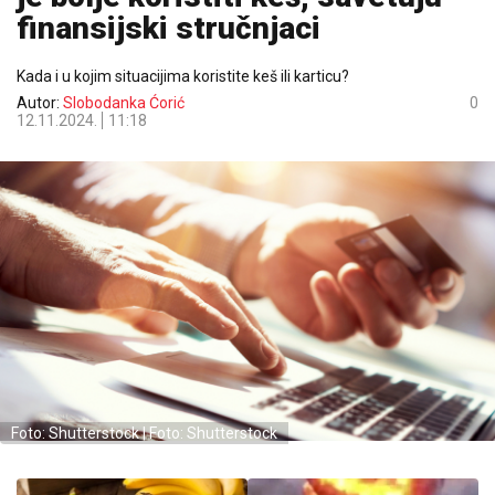
finansijski stručnjaci
Kada i u kojim situacijima koristite keš ili karticu?
Autor:
Slobodanka Ćorić
0
12.11.2024.
11:18
Foto: Shutterstock | Foto: Shutterstock