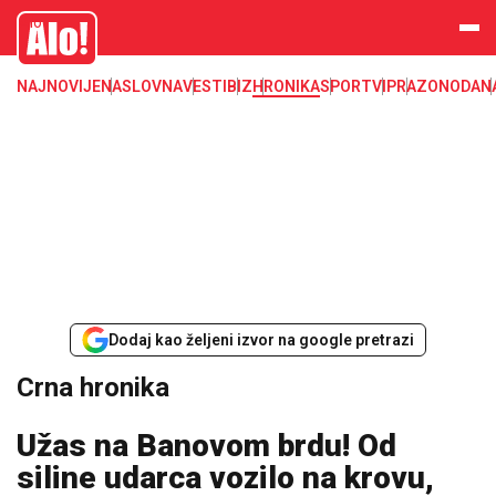
Crna hronika, smrt, ubistvo, likvidacija, krađa, pljačka, hapšenje, policija,
Alo
poginuli, zaplena, carina
NAJNOVIJE
NASLOVNA
VESTI
BIZ
HRONIKA
SPORT
VIP
RAZONODA
N
Dodaj kao željeni izvor na google pretrazi
Crna hronika
Užas na Banovom brdu! Od
siline udarca vozilo na krovu,