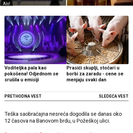
Alo!
Voditeljka pala kao
Prasići skuplji, stočari u
pokošena! Odjednom se
borbi za zaradu - cene se
srušila u emisiji
menjaju svaki dan
PRETHODNA VEST
SLEDEĆA VEST
Teška saobraćajna nesreća dogodila se danas oko
12 časova na Banovom brdu, u Požeškoj ulici.