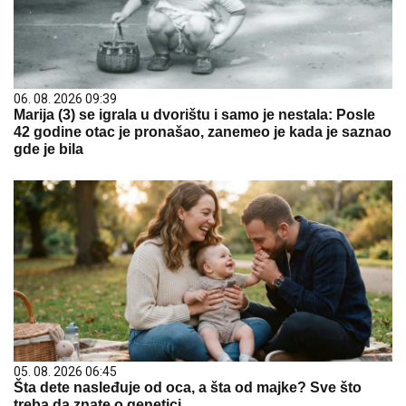
06. 08. 2026 09:39
Marija (3) se igrala u dvorištu i samo je nestala: Posle
42 godine otac je pronašao, zanemeo je kada je saznao
gde je bila
05. 08. 2026 06:45
Šta dete nasleđuje od oca, a šta od majke? Sve što
treba da znate o genetici