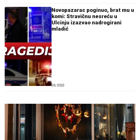
Novopazarac poginuo, brat mu u
komi: Stravičnu nesreću u
Ulcinju izazvao nadrogirani
mladić
06:00
|
0