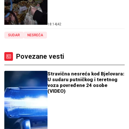
18:14
|
42
SUDAR
NESREĆA
Povezane vesti
Stravična nesreća kod Bjelovara:
U sudaru putničkog i teretnog
voza povređene 24 osobe
(VIDEO)