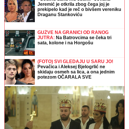
TEŠKO JE POVREĐENA!
Najnoviji detalji ubadanja
tinejdžerke (18) u samom centru Beograda: Oglasili
se iz Hitne pomoći
"TO MU JE MOJ POKLON ZA
SVADBU"
Jovana Jeremić brutalno o
Draganovoj veridbi, DETALJIMA
VENČANJA SA TIGROM, žestoko
preti:"Nisam ušla u pekaru da pravim
kiflice" (VIDEO)
Bravo, Srbija slavi bronzu: Novi veliki
uspeh na Evropskom prvenstvu