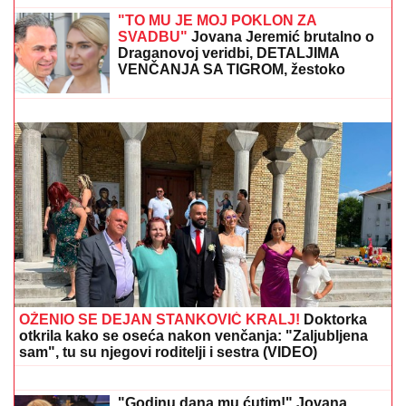
5 MINUTA SNIMKA REŠAVAJU MISTERIJU
NESTANKA FARMACEUTA?!
Milan popio kafu sa
majkom, otišao na posao i više ga NIKO NIJE VIDEO:
Supruzi je poslao OVU poruku (FOTO)
(FOTO) EVO GDE SE NALAZI PRVI
MUŽ JOVANE JEREMIĆ
Dok svi bruje
o Draganovoj veridbi, Vojislav
napustio Srbiju, a voditeljki je velika
podrška: "Brak nam je bio savršen"
(FOTO) VOZ NALETEO NA OSOBU
KOD ZEMUNA
Oglasili se iz
"Srbijavoza": Hitna pomoć i policija na
licu mesta