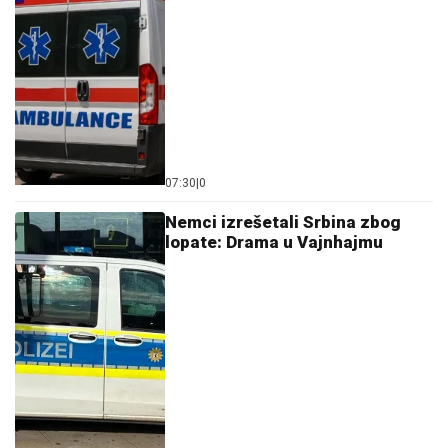
Pevačica i Aleksej Bjelogrlić ne
skidaju osmeh sa lica, a ona jednim
potezom OČARALA SVE
TAMARA ĐURIĆ DAJE 560.000 EVRA KAO JEMSTVO
ZA BIVŠEG MUŽA
Želi da se brani sa slobode:
"Verujem da bi i on to uradio za mene", ovo su svi
detalji
DRAMA U CENTRU BEOGRADA:
Devojka izbodena nožem, prevezena u
Urgentni centar