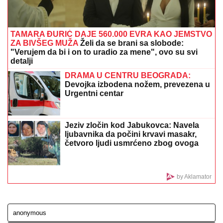
OŽENIO SE DEJAN STANKOVIĆ KRALJ!
Doktorka
otkrila kako se oseća nakon venčanja: "Zaljubljena
sam", tu su njegovi roditelji i sestra (VIDEO)
TENISKI ŠOK U TORONTU!
Arina
Sabalenka tone i ne staje...
"Godinu dana mu ćutim!" Jovana
Jeremić je otkrila zbog čega joj je