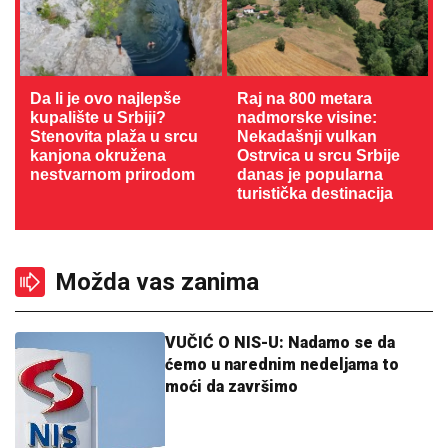
Da li je ovo najlepše
Raj na 800 metara
kupalište u Srbiji?
nadmorske visine:
Stenovita plaža u srcu
Nekadašnji vulkan
kanjona okružena
Ostrvica u srcu Srbije
nestvarnom prirodom
danas je popularna
turistička destinacija
Možda vas zanima
VUČIĆ O NIS-U: Nadamo se da
ćemo u narednim nedeljama to
moći da završimo