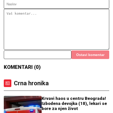
prekipelo kad je reč o bivšem vereniku
Draganu Stankoviću
"HITNO PODNOSIMO PRIJAVU ZA KRIVIČNO DELO"
Oglasio se advokat Jelene Radanović nakon jezivih
pretnji koje je dobila od Ane Nikolić: "To je sramno"
GUŽVE NA GRANICI OD RANOG
JUTRA:
Na Batrovcima se čeka tri
sata, kolone i na Horgošu
(FOTO) SVI GLEDAJU U SARU JO!