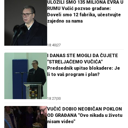
ULOŽILI SMO 135 MILIONA EVRA U
RUMU Vučić pozvao građane:
Doveli smo 12 fabrika, učestvujte
zajedno sa nama
18:40
|
27
I DANAS STE MOGLI DA ČUJETE
"STRELJAĆEMO VUČIĆA"
Predsednik upitao blokadere: Je
li to vaš program i plan?
18:27
|
30
VUČIĆ DOBIO NEOBIČAN POKLON
OD GRAĐANA "Ovo nikada u životu
nisam video"