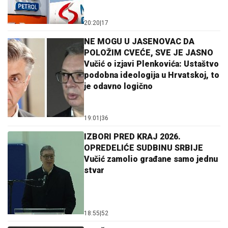
20:20
|
17
NE MOGU U JASENOVAC DA
POLOŽIM CVEĆE, SVE JE JASNO
Vučić o izjavi Plenkovića: Ustaštvo
podobna ideologija u Hrvatskoj, to
je odavno logično
19:01
|
36
IZBORI PRED KRAJ 2026.
OPREDELIĆE SUDBINU SRBIJE
Vučić zamolio građane samo jednu
stvar
18:55
|
52