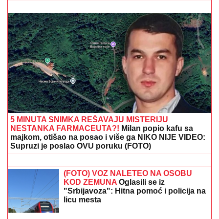
"ŽIVOT KOJI ČUVAM VIŠE OD SVOG"
Bojana
Barović se oglasila posebnim razlogom, emocije je
savladale: "Prošlo je 10 godina"
(FOTO) MINI BELA HALJINA I
IZVAJANE NOGE
Ćerka Goce Tržan
objavila sliku iz provoda, mreže se
usijale
"MNOGO SAM TUŽAN, POČIVAJ U
MIRU"
Pevačica umrla nakon borbe sa
leukemijom, imala transplantaciju
koštane srži, pa se stanje pogoršalo:
Emir Habibović se oprostio