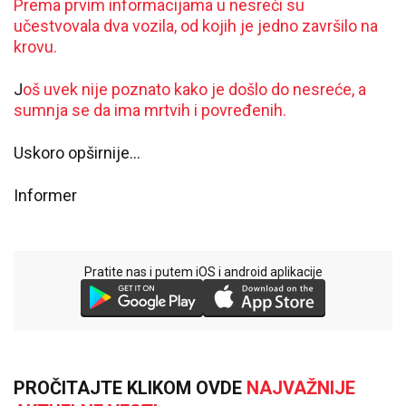
Prema prvim informacijama u nesreći su
učestvovala dva vozila, od kojih je jedno završilo na
krovu.
J
oš uvek nije poznato kako je došlo do nesreće, a
sumnja se da ima mrtvih i povređenih.
Uskoro opširnije...
Informer
Pratite nas i putem iOS i android aplikacije
PROČITAJTE KLIKOM OVDE
NAJVAŽNIJE