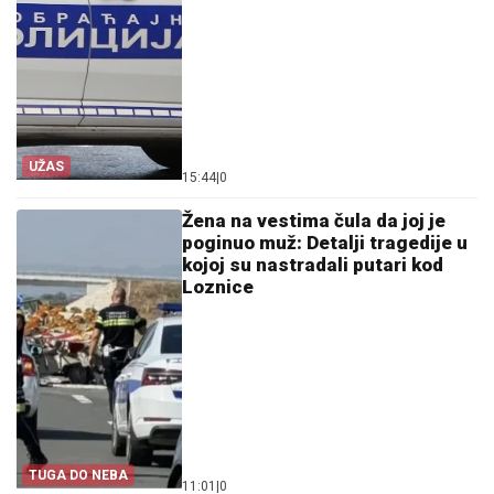
UŽAS
15:44
|
0
Žena na vestima čula da joj je
poginuo muž: Detalji tragedije u
kojoj su nastradali putari kod
Loznice
TUGA DO NEBA
11:01
|
0