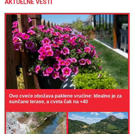
AKTUELNE VESTI
Ovo cveće obožava paklene vrućine: Idealno je za
sunčane terase, a cveta čak na +40