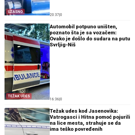
UŽASNO
20:37
|
0
Automobil potpuno uništen,
poznato šta je sa vozačem:
Ovako je došlo do sudara na putu
Svrljig-Niš
TEŽAK UDES
16:36
|
0
Težak udes kod Jasenovika:
Vatrogasci i Hitna pomoć pojurili
na lice mesta, strahuje se da
ima teško povređenih