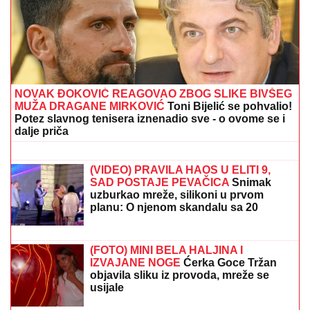
NOVAK ĐOKOVIĆ REAGOVAO ZBOG SLIKE BIVŠEG
MUŽA DRAGANE MIRKOVIĆ
Toni Bijelić se pohvalio!
Potez slavnog tenisera iznenadio sve - o ovome se i
dalje priča
(FOTO) MILICU VELIČKOVIĆ
ZADESILA NOVA NEPRIJATNOST NA
ADI BOJANI
Prolazi kroz agoniju,
oglasila se i otkrila šta se dešava
nakon haosa sa Terzom
(VIDEO) PRAVILA HAOS U ELITI 9,
SAD POSTAJE PEVAČICA
Snimak
uzburkao mreže, silikoni u prvom
planu: O njenom skandalu sa 20
godina starijim brujao Balkan