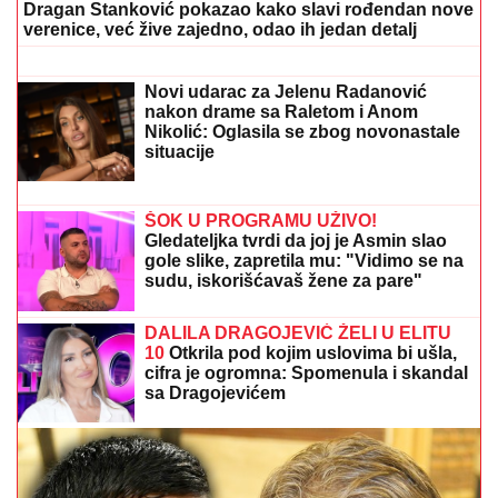
nakon haosa sa Terzom
Naša pevačica rodila sina, pa morala
da ga napusti, on danas radi kao
moler: "Nikad ga se nisam odrekla"
VERENICA DRAGANA STANKOVIĆA POSTALA
PREDMET PODSMEHA
Zbog jednog detalja sa
veridbe je urnišu na mrežama: "Bukvalno dva dinara"
Pisala Bori Santani sa lažnog profila,
on prosuo Filipinsko more laži i poslao
previše, a ona sve snimila i sad ga drži