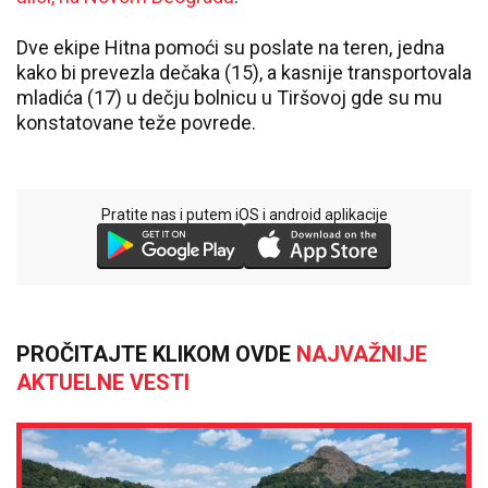
Dve ekipe Hitna pomoći su poslate na teren, jedna
kako bi prevezla dečaka (15), a kasnije transportovala
mladića (17) u dečju bolnicu u Tiršovoj gde su mu
konstatovane teže povrede.
Pratite nas i putem iOS i android aplikacije
PROČITAJTE KLIKOM OVDE
NAJVAŽNIJE
AKTUELNE VESTI