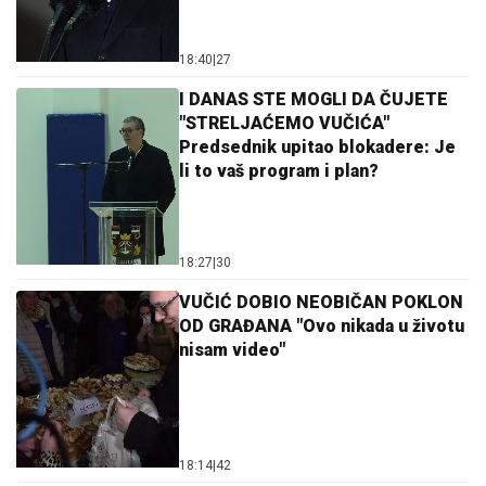
18:40
|
27
I DANAS STE MOGLI DA ČUJETE
"STRELJAĆEMO VUČIĆA"
Predsednik upitao blokadere: Je
li to vaš program i plan?
18:27
|
30
VUČIĆ DOBIO NEOBIČAN POKLON
OD GRAĐANA "Ovo nikada u životu
nisam video"
18:14
|
42