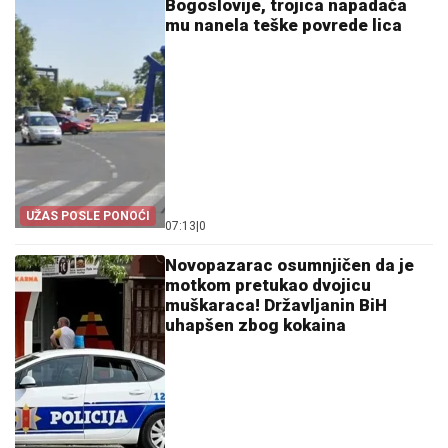
Bogoslovije, trojica napadača
mu nanela teške povrede lica
UŽAS POSLE PONOĆI
07:13
|
0
Novopazarac osumnjičen da je
motkom pretukao dvojicu
muškaraca! Državljanin BiH
uhapšen zbog kokaina