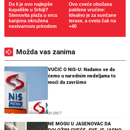
Da li je ovo najlepše
Ovo cveće obožava
kupalište u Srbiji?
paklene vrućine:
Stenovita plaža u srcu
Idealno je za sunčane
kanjona okružena
terase, a cveta čak na
nestvarnom prirodom
+40
Možda vas zanima
VUČIĆ O NIS-U: Nadamo se da
ćemo u narednim nedeljama to
moći da završimo
20:20
|
17
NE MOGU U JASENOVAC DA