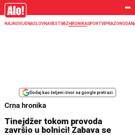
Crna hronika, smrt, ubistvo, likvidacija, krađa, pljačka, hapšenje, policija,
Alo
poginuli, zaplena, carina
NAJNOVIJE
NASLOVNA
VESTI
BIZ
HRONIKA
SPORT
VIP
RAZONODA
N
Dodaj kao željeni izvor na google pretrazi
Crna hronika
Tinejdžer tokom provoda
završio u bolnici! Zabava se