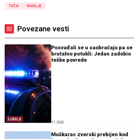
TUČA
NASILJE
Povezane vesti
Posvađali se u saobraćaju pa se
brutalno potukli: Jedan zadobio
teške povrede
LUDILO
11:35
|
0
Muškarac zverski prebijen kod