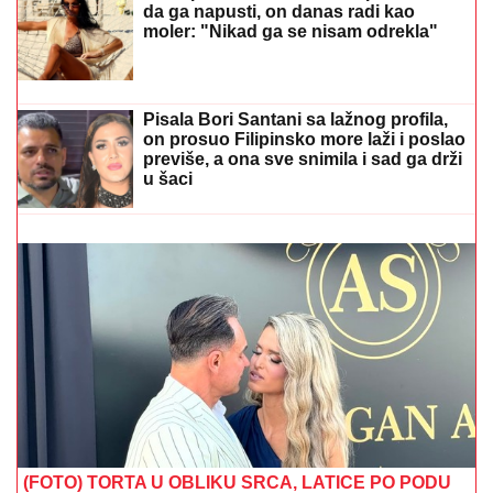
JASENOVIKA!
Strahuje se da IMA
POVREĐENIH, sve vrvi od policije i
Hitne pomoći (FOTO, VIDEO)
ENA I PEJA PROGOVORILI O SVADBI I ELITI 10
Otkrili
detalje porodične svađe i šta se desilo na ručku sa
Zlatom i Mikijem: "Odabrala sam venčanicu, pevaće
Andreana Čekić"
(FOTO) MILICU VELIČKOVIĆ
ZADESILA NOVA NEPRIJATNOST NA
ADI BOJANI
Prolazi kroz agoniju,
oglasila se i otkrila šta se dešava