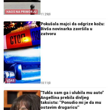
HAOS NA PRIMORJU
11:29
|
0
Pokušala majci da odgrize kožu:
Bivša novinarka završila u
zatvoru
UŽAS
10:11
|
0
"Tukla sam ga i ulubila mu auto"
Angellina prebila divljeg
taksistu: ''Ponudio mi je da mu
ostavim drugaricu''