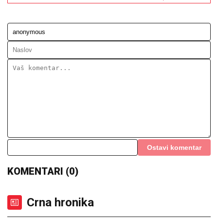
kuće: "Išla sam roditeljima da kažem
da odustajem"
Novi udarac za Jelenu Radanović
nakon drame sa Raletom i Anom
Nikolić: Oglasila se zbog novonastale
situacije
Ana Radulović prebolela Mirčeta, otkrila koliko ju je
NOVI MUŠKARAC OBORIO S NOGU: "Nikad pre
nisam bila ovako zaljubljena"
ŠOK U PROGRAMU UŽIVO!