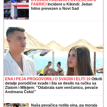
Vlade - Nestvarni prizori ostavljaju bez
daha: "Povratak korenima"
MARINA VISKOVIĆ U NIKAD SMELIJEM STAJLINGU!
U
kaubojkama i sa bezobraznim prorezom na suknji
pokazala izvajane noge, a onda je sevnulo i više nego
što je planirala (Foto)
DVOJICA RADNIKA POVREĐENA U
FABRICI
Incident u Kikindi: Jedan
hitno prevezen u Novi Sad
STRAVIČNA NESREĆA KOD