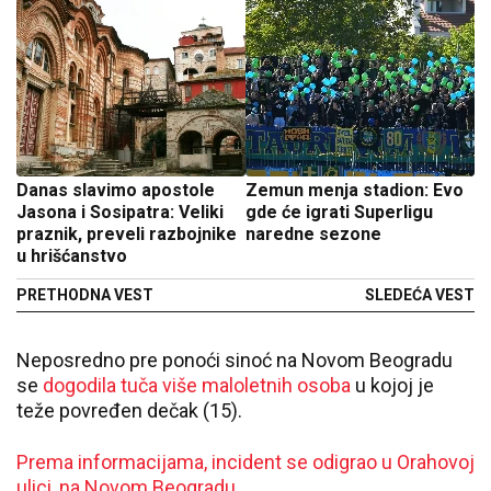
Danas slavimo apostole
Zemun menja stadion: Evo
Jasona i Sosipatra: Veliki
gde će igrati Superligu
praznik, preveli razbojnike
naredne sezone
u hrišćanstvo
PRETHODNA VEST
SLEDEĆA VEST
Neposredno pre ponoći sinoć na Novom Beogradu
se
dogodila tuča više maloletnih osoba
u kojoj je
teže povređen dečak (15).
Prema informacijama, incident se odigrao u Orahovoj
ulici, na Novom Beogradu
.