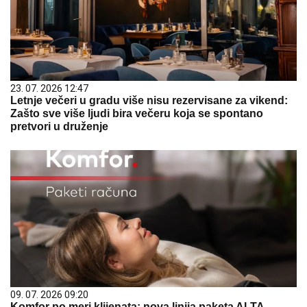
23. 07. 2026 12:47
Letnje večeri u gradu više nisu rezervisane za vikend:
Zašto sve više ljudi bira večeru koja se spontano
pretvori u druženje
09. 07. 2026 09:20
Komfor po meri klijenata: nova linija paketa ALTA