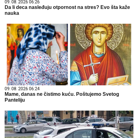
09. 08. 2026 06:26
Da li deca nasleđuju otpornost na stres? Evo šta kaže
nauka
09. 08. 2026 06:24
Mame, danas ne čistimo kuću. Poštujemo Svetog
Panteliju