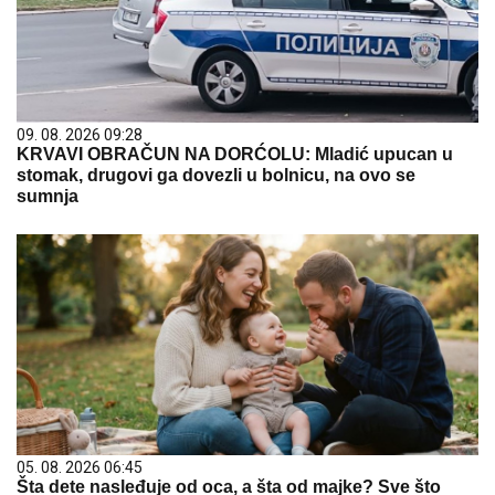
09. 08. 2026 09:28
KRVAVI OBRAČUN NA DORĆOLU: Mladić upucan u
stomak, drugovi ga dovezli u bolnicu, na ovo se
sumnja
05. 08. 2026 06:45
Šta dete nasleđuje od oca, a šta od majke? Sve što