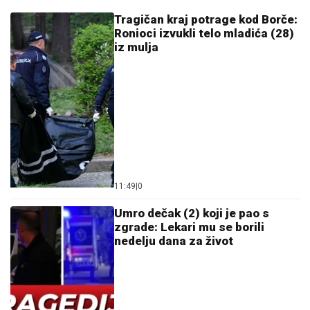
Gledateljka tvrdi da joj je Asmin slao
gole slike, zapretila mu: "Vidimo se na
sudu, iskorišćavaš žene za pare"
DALILA DRAGOJEVIĆ ŽELI U ELITU
10
Otkrila pod kojim uslovima bi ušla,
cifra je ogromna: Spomenula i skandal
sa Dragojevićem
NOVAK ĐOKOVIĆ REAGOVAO ZBOG SLIKE BIVŠEG
MUŽA DRAGANE MIRKOVIĆ
Toni Bijelić se pohvalio!
Potez slavnog tenisera iznenadio sve - o ovome se i