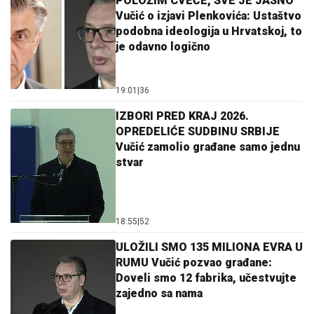
POLOŽIM CVEĆE, SVE JE JASNO
Vučić o izjavi Plenkovića: Ustaštvo
podobna ideologija u Hrvatskoj, to
je odavno logično
19:01
|
36
IZBORI PRED KRAJ 2026.
OPREDELIĆE SUDBINU SRBIJE
Vučić zamolio građane samo jednu
stvar
18:55
|
52
ULOŽILI SMO 135 MILIONA EVRA U
RUMU Vučić pozvao građane:
Doveli smo 12 fabrika, učestvujte
zajedno sa nama