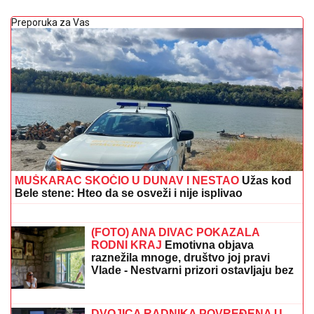
Preporuka za Vas
MUŠKARAC SKOČIO U DUNAV I NESTAO
Užas kod
Bele stene: Hteo da se osveži i nije isplivao
VUKAO ŽENU ZA KOSU, PA JE
ŠTAPOM UDARIO DIREKTNO U
GLAVU!
Jezivo nasilje u porodici:
Istrčala na ulicu u panici, nasilnik je
stigao, prolaznici sprečili katastrofu
(FOTO) ANA DIVAC POKAZALA
RODNI KRAJ
Emotivna objava
raznežila mnoge, društvo joj pravi