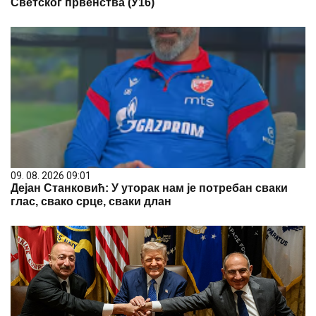
Светског првенства (У16)
09. 08. 2026 09:01
Дејан Станковић: У уторак нам је потребан сваки
глас, свако срце, сваки длан