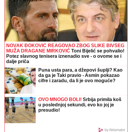
u šaci
Aneli Ahmić ostala bez 30.000 posle
Elite 9! "Novac je otišao kome je
potrebniji, a ne njoj koja ga baca!"
(FOTO) TORTA U OBLIKU SRCA, LATICE PO PODU
Dragan Stanković pokazao kako slavi rođendan nove
verenice, već žive zajedno, odao ih jedan detalj
"ŽELIM BEBU"
Jelena Gavrilović
progovorila o svadbi i renoviranju