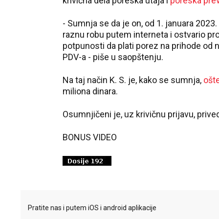
krivična dela poreska utaja i
poreska pre
- Sumnja se da je on, od 1. januara 2023.
raznu robu putem interneta i ostvario pr
potpunosti da plati porez na prihode od n
PDV-a - piše u saopštenju.
Na taj način K. S. je, kako se sumnja,
ošt
miliona dinara.
Osumnjičeni je, uz krivičnu prijavu, priv
BONUS VIDEO
Pratite nas i putem iOS i android aplikacije