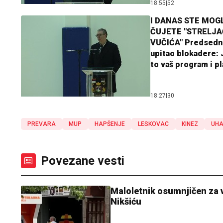
18:55
|
52
I DANAS STE MOGL
ČUJETE "STRELJ
VUČIĆA" Predsedn
upitao blokadere: J
to vaš program i p
18:27
|
30
PREVARA
MUP
HAPŠENJE
LESKOVAC
KINEZ
UHA
Povezane vesti
Maloletnik osumnjičen za v
Nikšiću