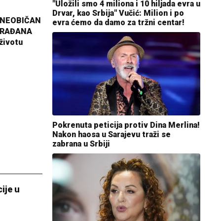
"Uložili smo 4 miliona i 10 hiljada evra u
Drvar, kao Srbija" Vučić: Milion i po
 NEOBIČAN
evra ćemo da damo za tržni centar!
GRAĐANA
životu
Pokrenuta peticija protiv Dina Merlina!
Nakon haosa u Sarajevu traži se
zabrana u Srbiji
ije u