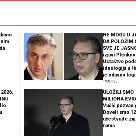
adamo
NE MOGU U 
dnim
DA POLOŽIM 
da
SVE JE JASNO
izjavi Plenkov
Ustaštvo pod
ideologija u H
je odavno log
19:01
|
35
 2026.
ULOŽILI SMO 
INU
MILIONA EVR
lio
Vučić pozvao 
u
Doveli smo 12
učestvujte za
nama