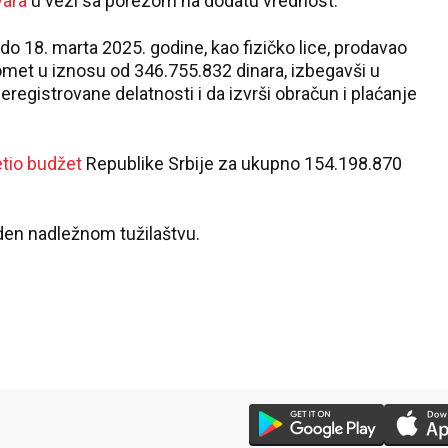
vara
u vezi sa porezom na dodatu vrednost.
 do 18. marta 2025. godine, kao fizičko lice, prodavao
omet u iznosu od 346.755.832 dinara, izbegavši u
eregistrovane delatnosti i da izvrši obračun i plaćanje
etio budžet
Republike Srbije za ukupno 154.198.870
eden nadležnom tužilaštvu.