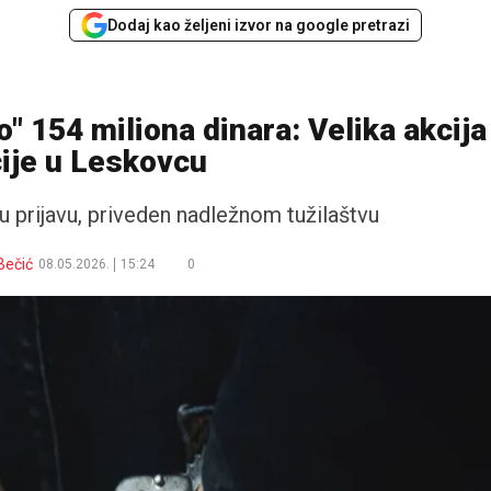
Dodaj kao željeni izvor na google pretrazi
o" 154 miliona dinara: Velika akcija
cije u Leskovcu
nu prijavu, priveden nadležnom tužilaštvu
Bečić
08.05.2026.
15:24
0