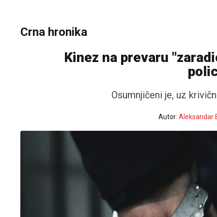
Crna hronika
Kinez na prevaru "zaradi
poli
Osumnjičeni je, uz krivič
Autor:
Aleksandar 