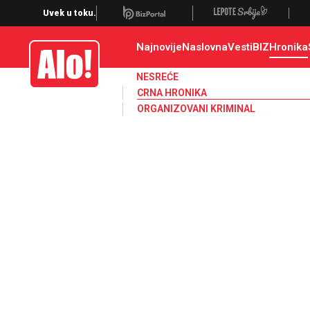
Crna hronika, smrt, ubistvo, likvidacija, krađa, pljačka, hapšenje, policija,
Uvek u toku.
Najnovije
Naslovna
Vesti
BIZ
Hronika
Alo
NESREĆE
CRNA HRONIKA
ORGANIZOVANI KRIMINAL