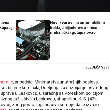
 Ravna
Novi kvarovi na automobilima
kupaciji
koštaju hiljade evra - nisu
mehanički i gutaju novac
SLEDEĆA VEST
onomije
, pripadnici Ministarstva unutrašnjih poslova,
a suzbijanje kriminala, Odeljenja za suzbijanje privrednog
ske uprave u Leskovcu, u saradnji sa Poreskom policijom,
nog tužilaštva u Leskovcu, uhapsili su K. S. (43),
skovcu, zbog postojanja osnova sumnje da je izvršio