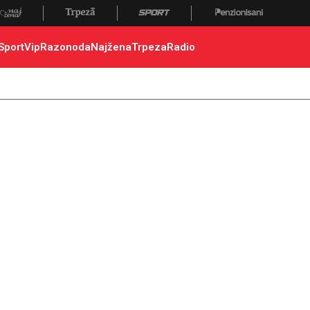
 poginuli, zaplena, carina
Sport
Vip
Razonoda
Najžena
Trpeza
Radio