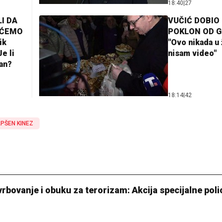
18:40
|
27
I DA
VUČIĆ DOBIO
AĆEMO
POKLON OD 
ik
"Ovo nikada u 
e li
nisam video"
lan?
18:14
|
42
PŠEN KINEZ
rbovanje i obuku za terorizam: Akcija specijalne polic