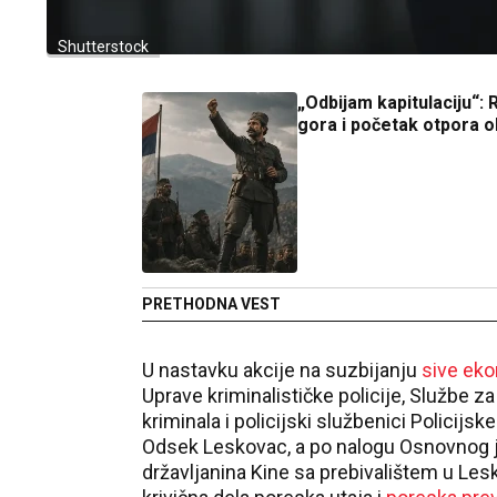
Shutterstock
„Odbijam kapitulaciju“:
gora i početak otpora o
PRETHODNA VEST
U nastavku akcije na suzbijanju
sive ek
Uprave kriminalističke policije, Službe z
kriminala i policijski službenici Policij
Odsek Leskovac, a po nalogu Osnovnog jav
državljanina Kine sa prebivalištem u Le