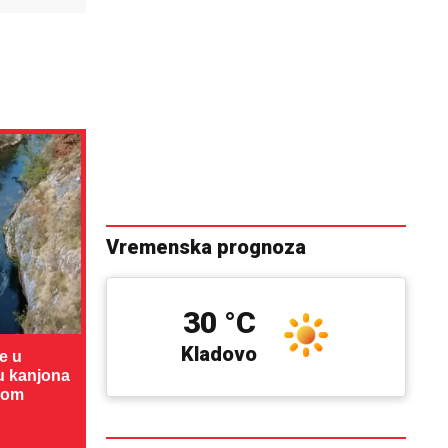
Vremenska prognoza
30 °C
Kladovo
te u
cu kanjona
dom