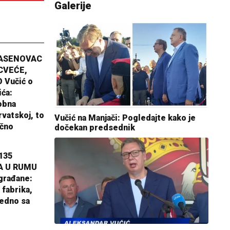
Galerije
JASENOVAC
CVEĆE,
 Vučić o
ića:
obna
rvatskoj, to
Vučić na Manjači: Pogledajte kako je
ično
dočekan predsednik
135
A U RUMU
građane:
 fabrika,
jedno sa