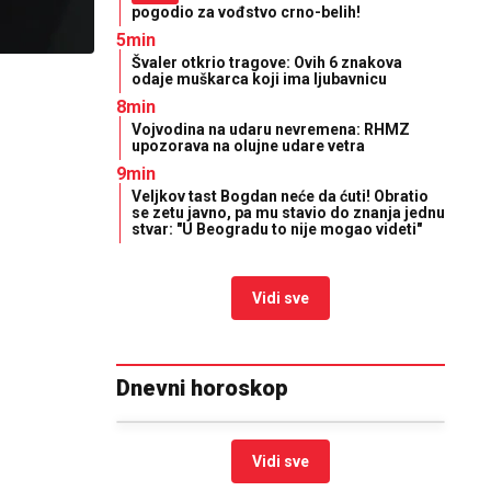
pogodio za vođstvo crno-belih!
5min
Švaler otkrio tragove: Ovih 6 znakova
odaje muškarca koji ima ljubavnicu
8min
Vojvodina na udaru nevremena: RHMZ
upozorava na olujne udare vetra
9min
Veljkov tast Bogdan neće da ćuti! Obratio
se zetu javno, pa mu stavio do znanja jednu
stvar: "U Beogradu to nije mogao videti"
Vidi sve
Dnevni horoskop
Vidi sve