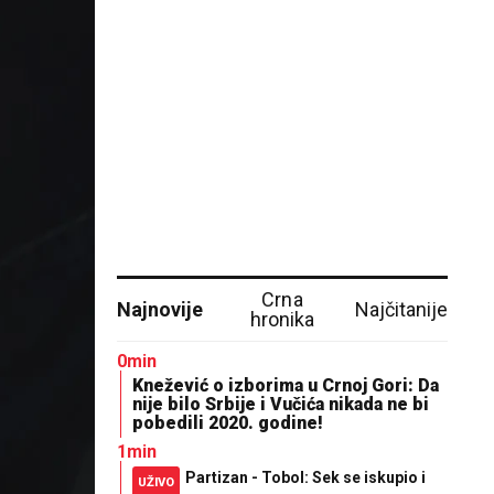
Crna
Najnovije
Najčitanije
hronika
0min
Knežević o izborima u Crnoj Gori: Da
nije bilo Srbije i Vučića nikada ne bi
pobedili 2020. godine!
1min
Partizan - Tobol: Sek se iskupio i
UŽIVO