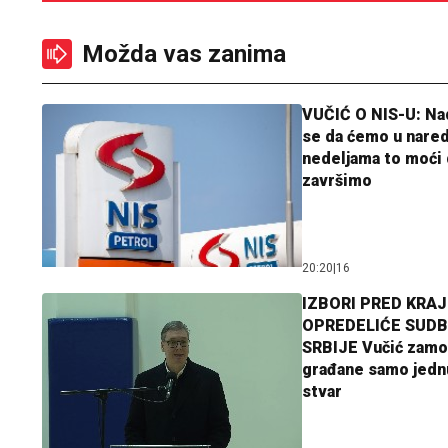
Možda vas zanima
VUČIĆ O NIS-U: N
se da ćemo u nare
nedeljama to moći 
završimo
20:20
|
16
IZBORI PRED KRAJ
OPREDELIĆE SUDB
SRBIJE Vučić zamo
građane samo jedn
stvar