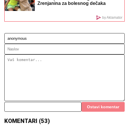
KAKVA DOMINACIJA BRITANACA:
Zlato i u muškoj i
u ženskoj konkurenciji
Užas na Halkidikiju! Srbin izvučen iz
mora bez svesti - Nije mu bilo spasa
KRIZA DRMA HRVATSKU:
Poražavajući rezultati istraživanja