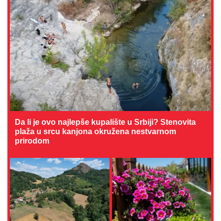
Da li je ovo najlepše kupalište u Srbiji? Stenovita
plaža u srcu kanjona okružena nestvarnom
prirodom