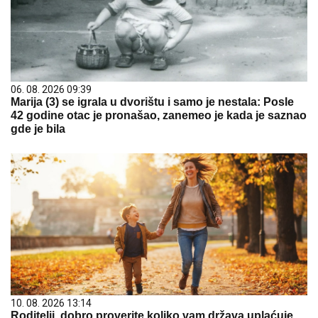
06. 08. 2026 09:39
Marija (3) se igrala u dvorištu i samo je nestala: Posle
42 godine otac je pronašao, zanemeo je kada je saznao
gde je bila
10. 08. 2026 13:14
Roditelji, dobro proverite koliko vam država uplaćuje