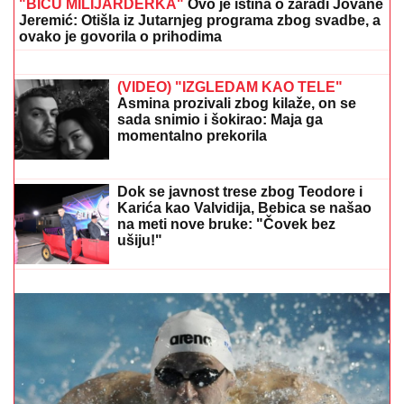
(VIDEO) KRAH LJUBAVI JOŠ JEDNOG
RIJALITI PARA
Šutnula ga odmah
nakon Elite 9, pa sve otkrila javno:
Ništa od preseljenja, pukla ljubav
preko noći
"MAJA ISPADA BUDALA, ASMIN
UŽIVA"
Ivan Marinković urnisao bivše
cimere, nije poštedeo ni Bebicu i
Teodoru: "Cilj mi je bio da ih
razdvojim"
"BIĆU MILIJARDERKA"
Ovo je istina o zaradi Jovane
Jeremić: Otišla iz Jutarnjeg programa zbog svadbe, a