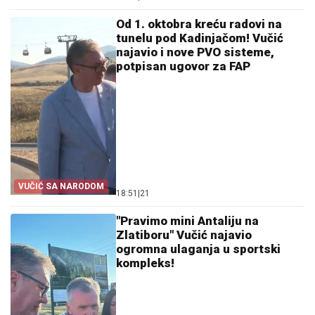
ZEMLJE
Od 1. oktobra kreću radovi na
tunelu pod Kadinjačom! Vučić
najavio i nove PVO sisteme,
potpisan ugovor za FAP
VUČIĆ SA NARODOM
18:51
|
21
"Pravimo mini Antaliju na
Zlatiboru" Vučić najavio
ogromna ulaganja u sportski
kompleks!