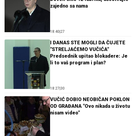
zajedno sa nama
18:40
|
27
I DANAS STE MOGLI DA ČUJETE
"STRELJAĆEMO VUČIĆA"
Predsednik upitao blokadere: Je
li to vaš program i plan?
18:27
|
30
VUČIĆ DOBIO NEOBIČAN POKLON
OD GRAĐANA "Ovo nikada u životu
nisam video"