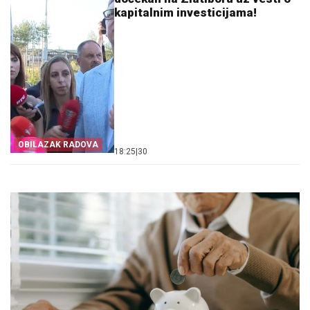
kapitalnim investicijama!
OBILAZAK RADOVA
18:25
|
30