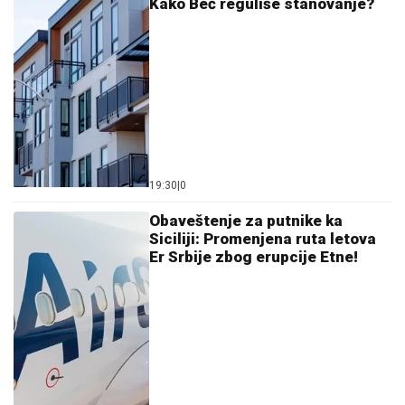
(FOTO) POVREDILA SE NIKOLIJA JOVANOVIĆ
Pevačica objavom zabrinula fanove: Ćerka Vesne
Zmijanac otkrila šta joj se desilo
NAŠ GLUMAC (52) VERIO
STUDENTKINJU
Stariji od njenog oca,
a sada joj pred svadbu priredio
iznenađenje: Ona ostala u šoku i sve
podelila (Foto)
I SAMA POBEDILA KANCER, TRČALA
ZA MALOG KONSTANTINA:
Andrijana
Farkaš prešla od Novog Sada do
Zrenjanina za bolesnog dečaka
by Aklamator