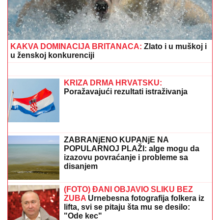
ovako je govorila o prihodima
Tanja Bošković je na sceni 53 godine,
sad dobila prestižnu nagradu: "Njeno
ime je zaštitni znak"
(VIDEO) "IZGLEDAM KAO TELE"
Asmina prozivali zbog kilaže, on se
sada snimio i šokirao: Maja ga
momentalno prekorila
HAOS U EMISIJI UŽIVO!
Bebica se suočio sa