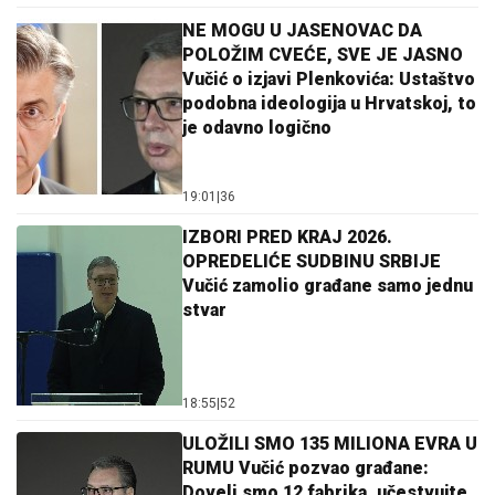
NE MOGU U JASENOVAC DA
POLOŽIM CVEĆE, SVE JE JASNO
Vučić o izjavi Plenkovića: Ustaštvo
podobna ideologija u Hrvatskoj, to
je odavno logično
19:01
|
36
IZBORI PRED KRAJ 2026.
OPREDELIĆE SUDBINU SRBIJE
Vučić zamolio građane samo jednu
stvar
18:55
|
52
ULOŽILI SMO 135 MILIONA EVRA U
RUMU Vučić pozvao građane:
Doveli smo 12 fabrika, učestvujte