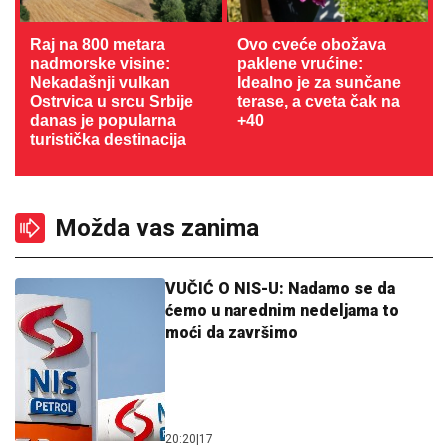
Raj na 800 metara
Ovo cveće obožava
nadmorske visine:
paklene vrućine:
Nekadašnji vulkan
Idealno je za sunčane
Ostrvica u srcu Srbije
terase, a cveta čak na
danas je popularna
+40
turistička destinacija
Možda vas zanima
VUČIĆ O NIS-U: Nadamo se da
ćemo u narednim nedeljama to
moći da završimo
20:20
|
17