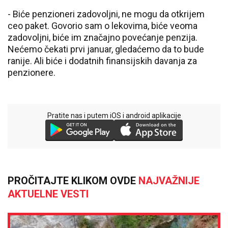
- Biće penzioneri zadovoljni, ne mogu da otkrijem
ceo paket. Govorio sam o lekovima, biće veoma
zadovoljni, biće im značajno povećanje penzija.
Nećemo čekati prvi januar, gledaćemo da to bude
ranije. Ali biće i dodatnih finansijskih davanja za
penzionere.
Pratite nas i putem iOS i android aplikacije
PROČITAJTE KLIKOM OVDE
NAJVAŽNIJE
AKTUELNE VESTI