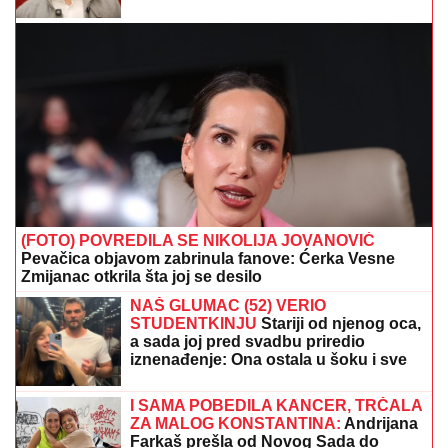
optužbama o dugu od 10.000 evra: "Imam dokaz, sve
je na sudu"
Dok se javnost trese zbog Teodore i
Karića kao Valvidija, Bebica se našao
na meti nove bruke: "Čovek bez
ušiju!"
MIRKA VASILJEVIĆ POPUT
HOLIVUDSKIH DIVA!
Zablistala u
drečavo žutoj, dekoltiranoj haljini na
crvenom tepihu: Sve oči uprte u nju u
Vrnjačkoj Banji, evo ko je još tu od
poznatih (VIDEO)