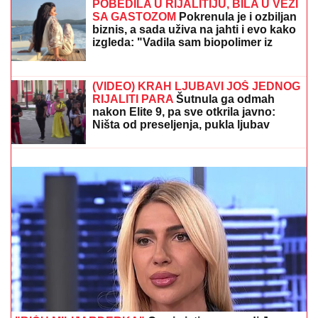
POBEDILA U RIJALITIJU, BILA U VEZI
SA GASTOZOM
Pokrenula je i ozbiljan
biznis, a sada uživa na jahti i evo kako
izgleda: "Vadila sam biopolimer iz
usana" (FOTO)
NESREĆNA ŽENA KUKALA I TRAŽILA POMOĆ,
ZORAN JE TUKAO DO SMRTI!
Detalji horora na terasi
na Novom Beogradu: Određen pritvor sinu koji se
sumnjiči da je MUČKI UBIO MAJKU (FOTO, VIDEO)