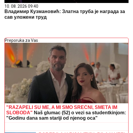
10. 08. 2026 09:40
Владимир Кузмановић: Златна труба је награда за
сав уложени труд
Preporuka za Vas
"RAZAPELI SU ME, A MI SMO SREĆNI, SMETA IM
SLOBODA"
Naš glumac (52) o vezi sa studentkinjom:
"Godinu dana sam stariji od njenog oca"
HET-TRIK
DžESIKE SHILDER: Zlato i
srebro za Holanđanke u bacanju kugle