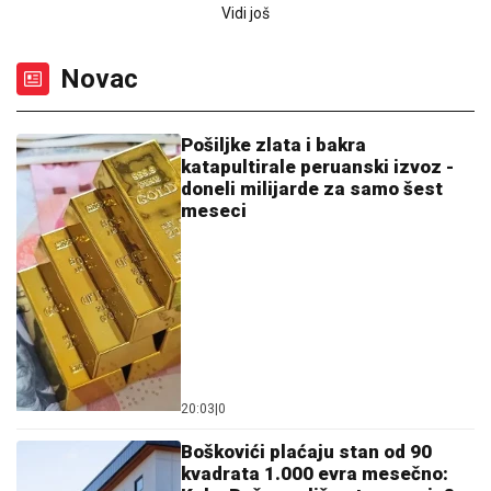
LUČIĆ UZVRAĆA UDARAC PRIŠTINI:
"Ovo neće
proći. formiraću međunarodni pravni tim"
ZABRANjENO KUPANjE NA
POPULARNOJ PLAŽI: alge mogu da
izazovu povraćanje i probleme sa
disanjem
(FOTO) ĐANI OBJAVIO SLIKU BEZ
ZUBA
Urnebesna fotografija folkera iz
lifta, svi se pitaju šta mu se desilo:
"Ode kec"