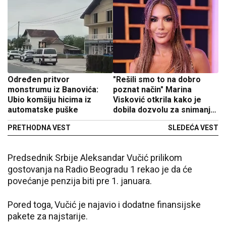
Određen pritvor
"Rešili smo to na dobro
monstrumu iz Banovića:
poznat način" Marina
Ubio komšiju hicima iz
Visković otkrila kako je
automatske puške
dobila dozvolu za snimanje
u luksuznoj vili
PRETHODNA VEST
SLEDEĆA VEST
Predsednik Srbije Aleksandar Vučić prilikom
gostovanja na Radio Beogradu 1 rekao je da će
povećanje penzija biti pre 1. januara.
Pored toga, Vučić je najavio i dodatne finansijske
pakete za najstarije.