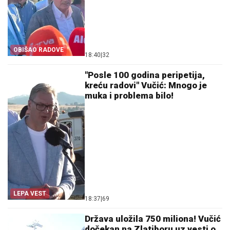
OBIŠAO RADOVE
18:40
|
32
"Posle 100 godina peripetija,
kreću radovi" Vučić: Mnogo je
muka i problema bilo!
LEPA VEST
18:37
|
69
Država uložila 750 miliona! Vučić
dočekan na Zlatiboru uz vesti o