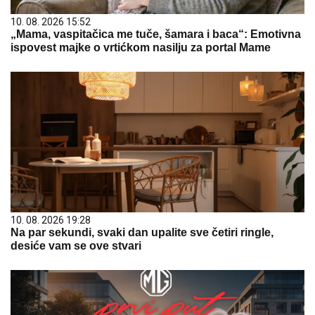
10. 08. 2026 15:52
„Mama, vaspitačica me tuče, šamara i baca“: Emotivna
ispovest majke o vrtićkom nasilju za portal Mame
10. 08. 2026 19:28
Na par sekundi, svaki dan upalite sve četiri ringle,
desiće vam se ove stvari