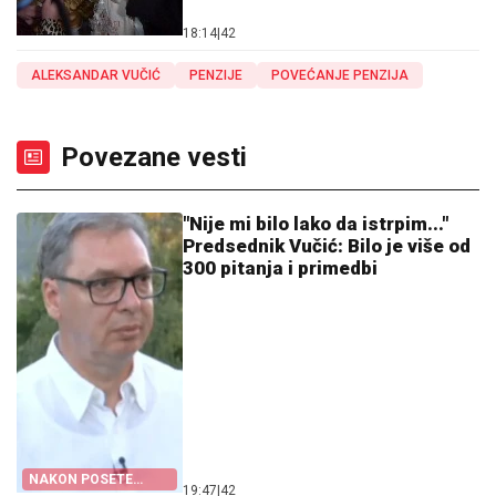
18:14
|
42
ALEKSANDAR VUČIĆ
PENZIJE
POVEĆANJE PENZIJA
Povezane vesti
"Nije mi bilo lako da istrpim..."
Predsednik Vučić: Bilo je više od
300 pitanja i primedbi
NAKON POSETE
19:47
|
42
JUGOZAPADU