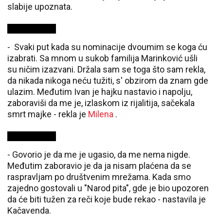
slabije upoznata.
- Svaki put kada su nominacije dvoumim se koga ću
izabrati. Sa mnom u sukob familija Marinković ušli
su ničim izazvani. Držala sam se toga što sam rekla,
da nikada nikoga neću tužiti, s' obzirom da znam gde
ulazim. Međutim Ivan je hajku nastavio i napolju,
zaboraviši da me je, izlaskom iz rijalitija, sačekala
smrt majke - rekla je
Milena
.
- Govorio je da me je ugasio, da me nema nigde.
Međutim zaboravio je da ja nisam plaćena da se
raspravljam po društvenim mrežama. Kada smo
zajedno gostovali u "Narod pita", gde je bio upozoren
da će biti tužen za reči koje bude rekao - nastavila je
Kačavenda.