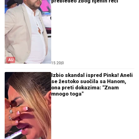
prebledeo zbog njenih reči
AU
15:20
|
0
Izbio skandal ispred Pinka! Aneli
se žestoko suočila sa Hanom,
ona preti dokazima: "Znam
mnogo toga"