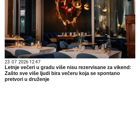
23. 07. 2026 12:47
Letnje večeri u gradu više nisu rezervisane za vikend:
Zašto sve više ljudi bira večeru koja se spontano
pretvori u druženje
06. 08. 2026 09:39
Marija (3) se igrala u dvorištu i samo je nestala: Posle
42 godine otac je pronašao, zanemeo je kada je saznao
gde je bila