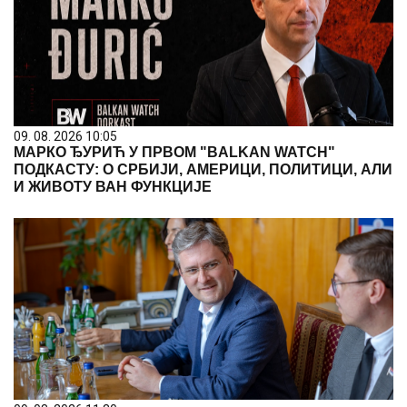
И ЖИВОТУ ВАН ФУНКЦИЈЕ
09. 08. 2026 11:30
Селаковић у Књажевцу: "Градови у фокусу"
покренути на иницијативу Александра Вучића, за
11 година уложено 2,38 милијарди динара