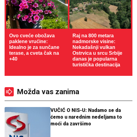
Ovo cveće obožava
Raj na 800 metara
paklene vrućine:
nadmorske visine:
Idealno je za sunčane
Nekadašnji vulkan
terase, a cveta čak na
Ostrvica u srcu Srbije
+40
danas je popularna
turistička destinacija
Možda vas zanima
VUČIĆ O NIS-U: Nadamo se da
ćemo u narednim nedeljama to
moći da završimo