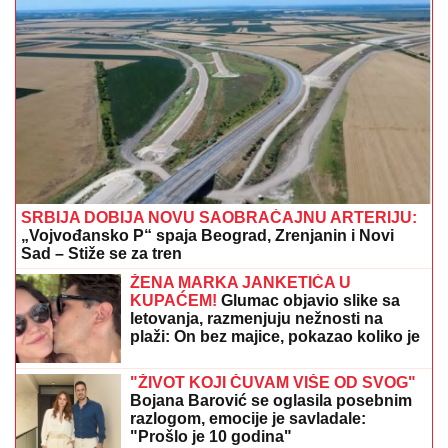
SRBIJA DOBIJA NOVU SAOBRAĆAJNU ARTERIJU:
„Vojvođansko P“ spaja Beograd, Zrenjanin i Novi
Sad – Stiže se za tren
ŽENA MARKA JANKETIĆA U
KUPAĆEM!
Glumac objavio slike sa
letovanja, razmenjuju nežnosti na
plaži: On bez majice, pokazao koliko je
posvećen otac
"ŽIVOT KOJI ČUVAM VIŠE OD SVOG"
Bojana Barović se oglasila posebnim
razlogom, emocije je savladale:
"Prošlo je 10 godina"