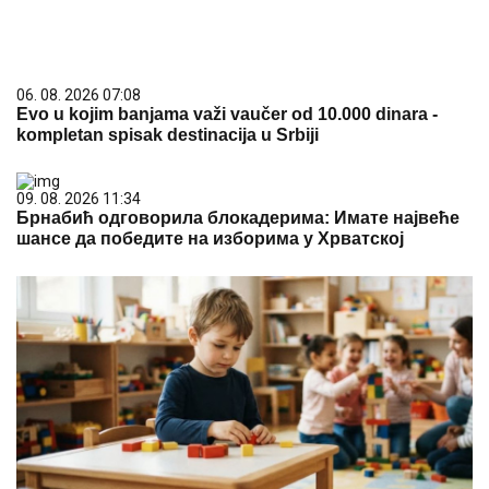
Брнабић одговорила блокадерима: Имате највеће
шансе да победите на изборима у Хрватској
08. 08. 2026 16:10
Dete sa autizmom polivali vodom i mazali mu lak na
usta: Potresno iskustvo žene iz vrtića za Mame