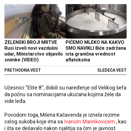
ZELENSKI BROJI MRTVE
PIĆEMO MLEKO NA KAKVO
Rusi izveli novi vazdušni
SMO NAVIKLI Biće zadržana
udar, Ministarstvo objavilo
ista granična vrednost
snimke (VIDEO)
aflatoksina
PRETHODNA VEST
SLEDEĆA VEST
Učesnici ''Elite 8'', dobili su naređenje od Velikog šefa
da počnu sa nominacijama ukućana kojima žele da
vide leđa.
Povodom toga, Milena Kačavenda je iznela rezime
celog sukoba koje ima sa
Ivanom Marinkovićem
, kao
i šta se dešavalo nakon rijalitija sa čim je javnost