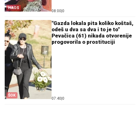
HAOS
08:00
|
0
"Gazda lokala pita koliko koštaš,
odeš u dva sa dva i to je to"
Pevačica (61) nikada otvorenije
progovorila o prostituciji
ŠOK
07:40
|
0
07. 08. 2026 09:14
Сазнања „Политике”: Црна Гора следећа у војном
савезу Загреба, Тиране и Приштине