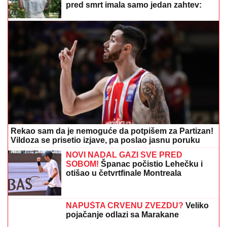
Rekao sam da je nemoguće da potpišem za Partizan!
Vildoza se prisetio izjave, pa poslao jasnu poruku
NOVI NADAL GAZI SVE PRED
SOBOM!
Španac počistio Lehečku i
otišao u četvrtfinale Montreala
NAPUŠTA CRVENU ZVEZDU?
Veliko
pojačanje odlazi sa Marakane