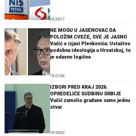
20:20
|
17
NE MOGU U JASENOVAC DA
POLOŽIM CVEĆE, SVE JE JASNO
Vučić o izjavi Plenkovića: Ustaštvo
podobna ideologija u Hrvatskoj, to
je odavno logično
19:01
|
36
IZBORI PRED KRAJ 2026.
OPREDELIĆE SUDBINU SRBIJE
Vučić zamolio građane samo jednu
stvar
18:55
|
52