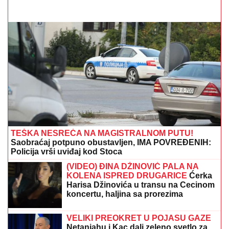
TEŠKA NESREĆA NA MAGISTRALNOM PUTU!
Saobraćaj potpuno obustavljen, IMA POVREĐENIH:
Policija vrši uviđaj kod Stoca
(VIDEO) ĐINA DŽINOVIĆ PALA NA
KOLENA ISPRED DRUGARICE
Ćerka
Harisa Džinovića u transu na Cecinom
koncertu, haljina sa prorezima
pokazala previše
VELIKI PREOKRET U POJASU GAZE
Netanjahu i Kac dali zeleno svetlo za
obnovu: Želimo da se Gaza oporavi