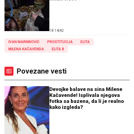
18:14
|
42
IVAN MARINKOVIĆ
PROSTITUCIJA
ELITA
MILENA KAČAVENDA
ELITA 8
Povezane vesti
Devojke balave na sina Milene
Kačavende! Isplivala njegova
fotka sa bazena, da li je realno
kako izgleda?