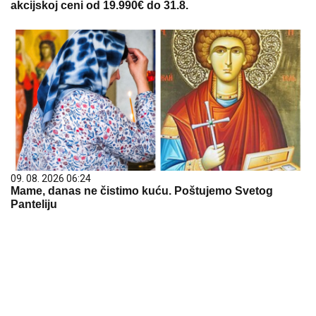
09. 08. 2026 06:24
Mame, danas ne čistimo kuću. Poštujemo Svetog
Panteliju
06. 08. 2026 07:08
Evo u kojim banjama važi vaučer od 10.000 dinara -
kompletan spisak destinacija u Srbiji
09. 08. 2026 11:34