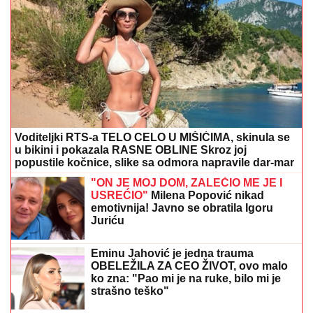
Voditeljki RTS-a TELO CELO U MIŠIĆIMA, skinula se
u bikini i pokazala RASNE OBLINE Skroz joj
popustile kočnice, slike sa odmora napravile dar-mar
"ON JE MOJ DOM, ZALEČIO ME JE I
USREĆIO"
Milena Popović nikad
emotivnija! Javno se obratila Igoru
Juriću
Eminu Jahović je jedna trauma
OBELEŽILA ZA CEO ŽIVOT, ovo malo
ko zna: "Pao mi je na ruke, bilo mi je
strašno teško"