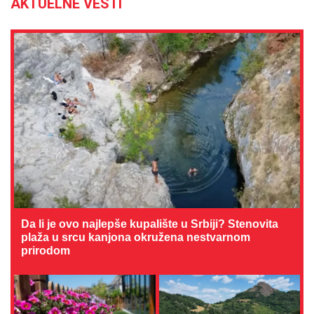
AKTUELNE VESTI
Da li je ovo najlepše kupalište u Srbiji? Stenovita
plaža u srcu kanjona okružena nestvarnom
prirodom