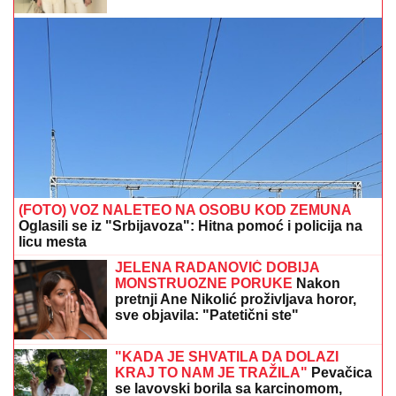
(FOTO) VOZ NALETEO NA OSOBU KOD ZEMUNA
Oglasili se iz "Srbijavoza": Hitna pomoć i policija na
licu mesta
JELENA RADANOVIĆ DOBIJA
MONSTRUOZNE PORUKE
Nakon
pretnji Ane Nikolić proživljava horor,
sve objavila: "Patetični ste"
"KADA JE SHVATILA DA DOLAZI
KRAJ TO NAM JE TRAŽILA"
Pevačica
se lavovski borila sa karcinomom,
pred smrt imala samo jedan zahtev:
"Trudimo se da joj ispunimo želju"