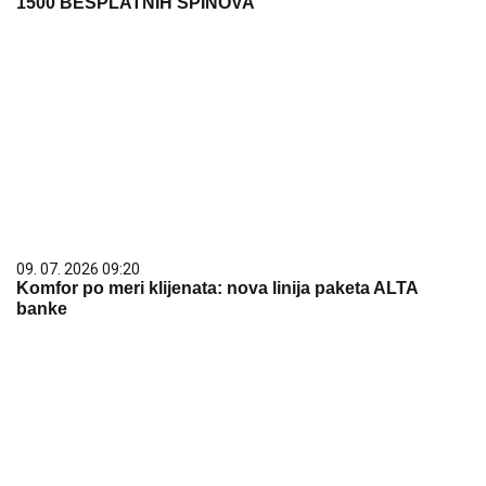
09. 07. 2026 09:20
Komfor po meri klijenata: nova linija paketa ALTA
banke
15. 07. 2026 07:44
Većina građana izgubi novac pre nego što stigne na
letovanje - ovih 7 troškova skoro niko ne planira