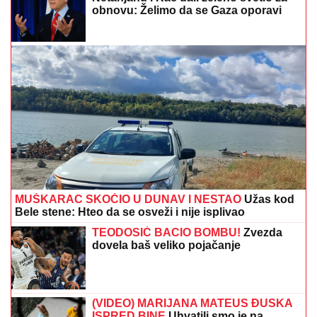
MUŠKARAC SKOČIO U DUNAV I NESTAO
Užas kod
Bele stene: Hteo da se osveži i nije isplivao
TEODOSIĆ BACIO BOMBU!
Zvezda
dovela baš veliko pojačanje
(VIDEO) MARIJANA MATEUS ĐUSKA
ISPRED BINE
Uhvatili smo je na
Cecinom koncertu, u miniću pokazala
izvajane noge, u publici i ova poznata
pevačica uživa sa mužem