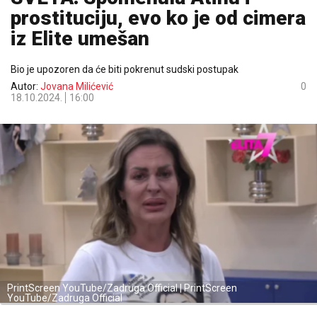
prostituciju, evo ko je od cimera
iz Elite umešan
Bio je upozoren da će biti pokrenut sudski postupak
Autor:
Jovana Milićević
0
18.10.2024.
16:00
PrintScreen YouTube/Zadruga Official | PrintScreen
YouTube/Zadruga Official