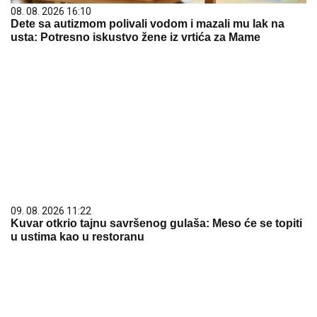
09. 08. 2026 11:22
Kuvar otkrio tajnu savršenog gulaša: Meso će se topiti
u ustima kao u restoranu
09. 08. 2026 09:27
"Poniženje za srpske žrtve" Zahtev - ZABRANA za
Merlina u SRB