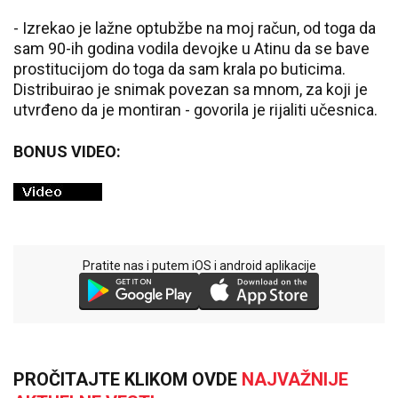
- Izrekao je lažne optubžbe na moj račun, od toga da
sam 90-ih godina vodila devojke u Atinu da se bave
prostitucijom do toga da sam krala po buticima.
Distribuirao je snimak povezan sa mnom, za koji je
utvrđeno da je montiran - govorila je rijaliti učesnica.
BONUS VIDEO:
Pratite nas i putem iOS i android aplikacije
PROČITAJTE KLIKOM OVDE
NAJVAŽNIJE