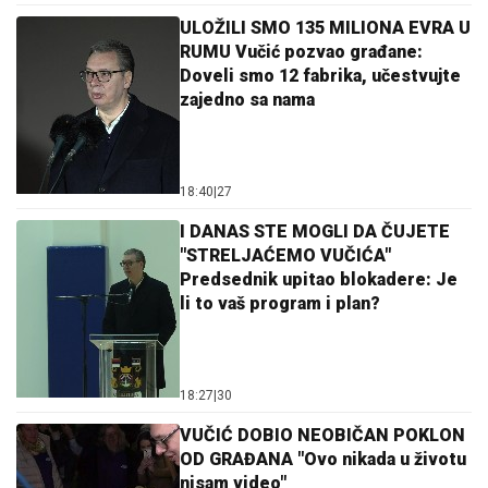
ULOŽILI SMO 135 MILIONA EVRA U
RUMU Vučić pozvao građane:
Doveli smo 12 fabrika, učestvujte
zajedno sa nama
18:40
|
27
I DANAS STE MOGLI DA ČUJETE
"STRELJAĆEMO VUČIĆA"
Predsednik upitao blokadere: Je
li to vaš program i plan?
18:27
|
30
VUČIĆ DOBIO NEOBIČAN POKLON
OD GRAĐANA "Ovo nikada u životu
nisam video"