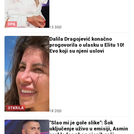
OPA
13:30
|
0
Dalila Dragojević konačno
progovorila o ulasku u Elitu 10!
Evo koji su njeni uslovi
OTKRILA
18:20
|
0
"Slao mi je gole slike": Šok
uključenje uživo u emisiji, Asmin