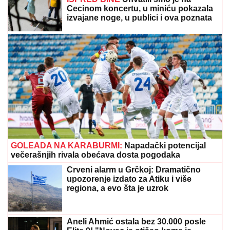
GOLEADA NA KARABURMI:
Napadački potencijal
večerašnjih rivala obećava dosta pogodaka
Crveni alarm u Grčkoj: Dramatično
upozorenje izdato za Atiku i više
regiona, a evo šta je uzrok
Aneli Ahmić ostala bez 30.000 posle
Elite 9! "Novac je otišao kome je
potrebniji, a ne njoj koja ga baca!"
by Aklamator