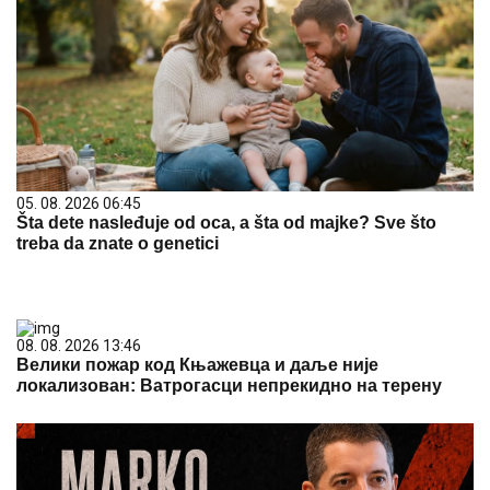
Šta dete nasleđuje od oca, a šta od majke? Sve što
treba da znate o genetici
08. 08. 2026 13:46
Велики пожар код Књажевца и даље није
локализован: Ватрогасци непрекидно на терену
09. 08. 2026 10:05
МАРКО ЂУРИЋ У ПРВОМ "BALKAN WATCH"
ПОДКАСТУ: О СРБИЈИ, АМЕРИЦИ, ПОЛИТИЦИ, АЛИ