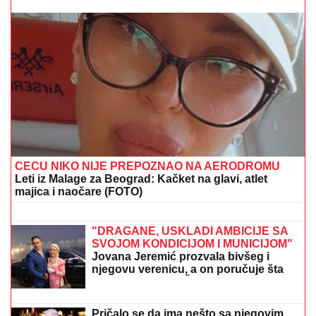
"ZLO ĆE SE PRETVARATI DA JE DOBRO"
Dea
Đurđević iznenadila objavom, voditeljka podelila
savet: "Kad god vidiš zlo, veruj da je zlo"
TEHERAN PODIGAO GLAS:
Strane
sile dalje od regiona – imamo dokaze o
napadima i sami ćemo čuvati
bezbednost
"ZATO JE I BIVŠI"
Jovana Jeremić se
uskoro udaje za Tigra, a OVO je razlog
zbog kojeg se razvela od prvog muža:
"Htela sam više i bolje"