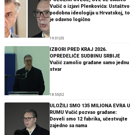
Vučić o izjavi Plenkovića: Ustaštvo
podobna ideologija u Hrvatskoj, to
je odavno logično
19:01
|
35
IZBORI PRED KRAJ 2026.
OPREDELIĆE SUDBINU SRBIJE
Vučić zamolio građane samo jednu
stvar
18:55
|
52
ULOŽILI SMO 135 MILIONA EVRA U
RUMU Vučić pozvao građane:
Doveli smo 12 fabrika, učestvujte
zajedno sa nama