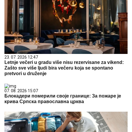
23. 07. 2026 12:47
Letnje večeri u gradu više nisu rezervisane za vikend:
Zašto sve više ljudi bira večeru koja se spontano
pretvori u druženje
07. 08. 2026 15:07
Блокадери померили своје границе: За пожаре је
крива Српска православна црква