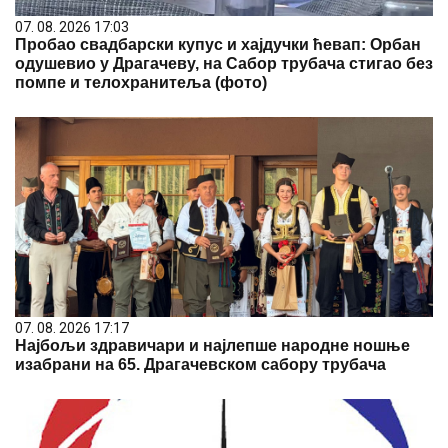
07. 08. 2026 17:03
Пробао свадбарски купус и хајдучки ћевап: Орбан
одушевио у Драгачеву, на Сабор трубача стигао без
помпе и телохранитеља (фото)
07. 08. 2026 17:17
Најбољи здравичари и најлепше народне ношње
изабрани на 65. Драгачевском сабору трубача