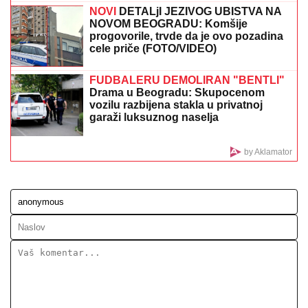
CECU NIKO NIJE PREPOZNAO NA AERODROMU
Leti iz Malage za Beograd: Kačket na glavi, atlet
majica i naočare (FOTO)
RAZVELA SE OD KOLEGE I
PROCVETALA
Pevačica u vrtoglavim
štiklama i haljini pripijenoj uz telo
pokazala figuru nakon dva porođaj
(Foto)
"DRAGANE, USKLADI AMBICIJE SA
SVOJOM KONDICIJOM I MUNICIJOM"
Jovana Jeremić prozvala bivšeg i
njegovu verenicu, a on poručuje šta
mu je JEDINO VAŽNO: "U tome je
istina"