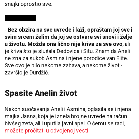
snajki oprostio sve.
-
Bez obzira na sve uvrede i laži, opraštam joj sve i
svim srcem želim da joj se ostvare svi snovi i želje
u životu. Možda ona lično nije kriva za sve ovo
, ali
je kriva što je slušala Đedovica i Situ. Znam da Aneli
ne zna za sukob Asmina i njene porodice van Elite.
Sve ovo je bilo nekome zabava, a nekome život -
završio je Durdžić.
Spasite Anelin život
Nakon suočavanja Aneli i Asmina, oglasila se i njena
majka Jasna, koja je iznela brojne uvrede na račun
bivšeg zeta, ali i uputila javni apel. O čemu se radi,
možete pročitati u odvojenoj vesti
.