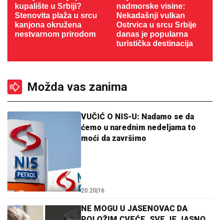
kupalište u Srbiji?
nadmorske visine:
Stenovita plaža u srcu
Nekadašnji vulkan
kanjona okružena
Ostrvica u srcu Srbije
nestvarnom prirodom
danas je popularna
turistička destinacija
Možda vas zanima
VUČIĆ O NIS-U: Nadamo se da
ćemo u narednim nedeljama to
moći da završimo
20:20
|
16
NE MOGU U JASENOVAC DA
POLOŽIM CVEĆE, SVE JE JASNO