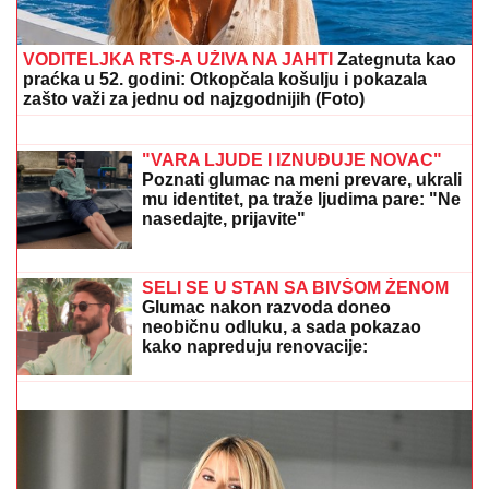
VODITELJKA RTS-A UŽIVA NA JAHTI
Zategnuta kao
praćka u 52. godini: Otkopčala košulju i pokazala
zašto važi za jednu od najzgodnijih (Foto)
"ČULI SMO ZAPOMAGANJE, A ONDA
SU NAŠLI TELO"
Komšije otkrile
detalje ubistva Milke (82) na Novom
Beogradu: "Sina su izbegavali..."
"VARA LJUDE I IZNUĐUJE NOVAC"
Poznati glumac na meni prevare, ukrali
mu identitet, pa traže ljudima pare: "Ne
nasedajte, prijavite"