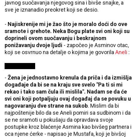
javnog suočavanja njegovog sina i bivše snajke, a
sve je iznanadio preokret koji se desio.
-
Najiskrenije mi je žao što je moralo doći do ove
sramote i grehote. Neka Bogu plate svi oni koji su
doprineli ovom suočavanju i beskrajnom
ponižavanju dvoje ljudi
- započeo je Asminov otac,
koji se osvrnuo na detalje o kojima je govorila
Aneli
:
-
Žena je jednostavno krenula da priča i da izmišlja
događaje da bi se na kraju sve svelo "Pa ti si mi
rekao i tako sam čula ili mislila". Nadam se da će
svi oni koji potpaljuju ovaj događaj da se povuku u
nagovaranju dve strane na sukob
. Mislim da bi
najpoštenije bilo da se Aneli pomiri sa sudbinom i da
se ne sramoti u pokušaju da opravdava svoje
postupke kroz blaćenje Asmina kao bivšeg partnera i
oca njene ćerke - napisao je Mustafa, koji je bivšoj