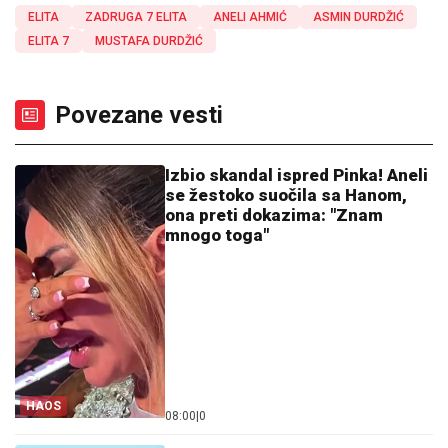
ELITA
ZADRUGA 7 ELITA
ANELI AHMIĆ
ASMIN DURDŽIĆ
ELITA 7
MUSTAFA DURDŽIĆ
Povezane vesti
Izbio skandal ispred Pinka! Aneli
se žestoko suočila sa Hanom,
ona preti dokazima: "Znam
mnogo toga"
HAOS
08:00
|
0