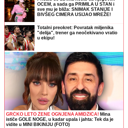
SRPSKOM REPREZENTATIVCU DEMOLIRAN AUTO
Saša Lukić bio u inostranstvu kada su mu polupana
stakla na skupocenom "bentliju"
DRAMA NA AUTO-PUTU KOD NIŠA
Zapalio se automobil, saobraćaj
BLOKIRAN (VIDEO)
DRAMA U CRNOJ GORI!
Tea Tairović
sa suprugom DOŽIVELA UDES, auto
skroz UNIŠTEN: Nakon nesreće
pevačica donela neočekivanu odluku