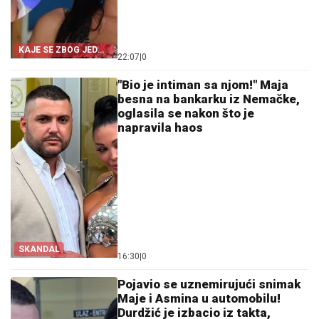
KAJE SE ZBOG JEDNE
22:07
|
0
STVARI!
"Bio je intiman sa njom!" Maja
besna na bankarku iz Nemačke,
oglasila se nakon što je
napravila haos
SKANDAL
16:30
|
0
Pojavio se uznemirujući snimak
Maje i Asmina u automobilu!
Durdžić je izbacio iz takta,