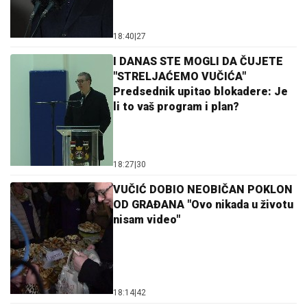
18:40
|
27
I DANAS STE MOGLI DA ČUJETE
"STRELJAĆEMO VUČIĆA"
Predsednik upitao blokadere: Je
li to vaš program i plan?
18:27
|
30
VUČIĆ DOBIO NEOBIČAN POKLON
OD GRAĐANA "Ovo nikada u životu
nisam video"
18:14
|
42