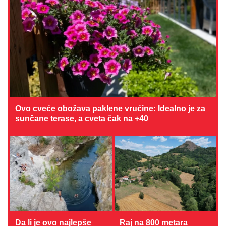
Ovo cveće obožava paklene vrućine: Idealno je za
sunčane terase, a cveta čak na +40
Da li je ovo najlepše
Raj na 800 metara