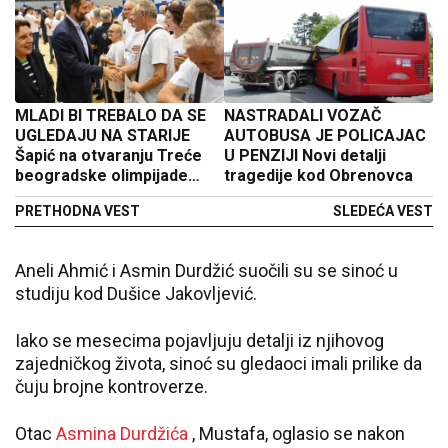
MLADI BI TREBALO DA SE
NASTRADALI VOZAČ
UGLEDAJU NA STARIJE
AUTOBUSA JE POLICAJAC
Šapić na otvaranju Treće
U PENZIJI Novi detalji
beogradske olimpijade
tragedije kod Obrenovca
penzionera (FOTO)
PRETHODNA VEST
SLEDEĆA VEST
Aneli Ahmić i Asmin Durdžić suočili su se sinoć u
studiju kod Dušice Jakovljević.
Iako se mesecima pojavljuju detalji iz njihovog
zajedničkog života, sinoć su gledaoci imali prilike da
čuju brojne kontroverze.
Otac
Asmina Durdžića
, Mustafa, oglasio se nakon