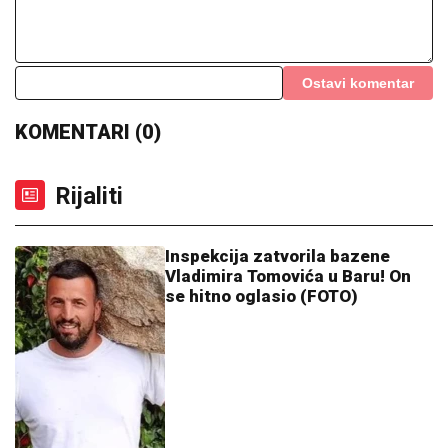
"MOŽDA JE ON SERIJSKI UBICA"
Žarko Popović za
Blic TV o misteriji ubistva lepe Ruskinje u Beogradu:
"Treba proveriti da nije još negde u Srbiji napravio
neko ZLO"
Pričalo se da ima nešto sa njegovim
OCEM, a sada ga PRIMILA U STAN i
sve mu je bliža: SNIMAK STANIJE I
BIVŠEG CIMERA USIJAO MREŽE!
(VIDEO)
Totalni preokret: Povratak miljenika
"delija", trener ga neočekivano vratio
u ekipu!