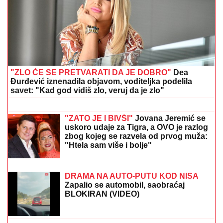
"Vratiću ti Kiju za vrat, da ti napravim PAKAO od
života" Svi u šoku zbog poslednje objave Ane
Nikolić, ŽESTOKO ZAPRETILA SLOBINOJ ŽENI:
"UNIŠTIĆU TI BRAK"
SELI SE U STAN SA BIVŠOM ŽENOM
Glumac nakon razvoda doneo
neobičnu odluku, a sada pokazao
kako napreduju renovacije:
"Nadgledanje"
"OLOŠI JEDNI, MONSTRUMI"
Aneli
udarila na Mustafu i Mevlidu, on se
uključio u program uživo - usledio
skandal, evo šta joj je poručio
Asminov otac