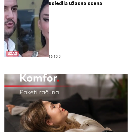
usledila užasna scena
UŽAS
16:10
|
0