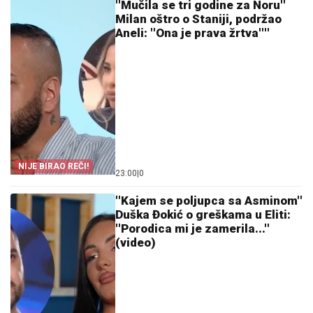
''Mučila se tri godine za Noru''
Milan oštro o Staniji, podržao
Aneli: ''Ona je prava žrtva''''
NIJE BIRAO REČI!
23:00
|
0
''Kajem se poljupca sa Asminom''
Duška Đokić o greškama u Eliti:
''Porodica mi je zamerila...''
(video)