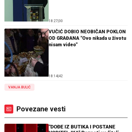
18:27
|
30
VUČIĆ DOBIO NEOBIČAN POKLON
OD GRAĐANA "Ovo nikada u životu
nisam video"
18:14
|
42
VANJA BULIĆ
Povezane vesti
"DOĐE IZ BUTIKA I POSTANE