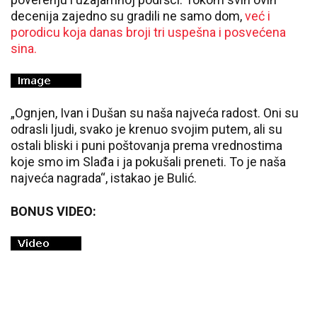
decenija zajedno su gradili ne samo dom,
već i
porodicu koja danas broji tri uspešna i posvećena
sina.
„Ognjen, Ivan i Dušan su naša najveća radost. Oni su
odrasli ljudi, svako je krenuo svojim putem, ali su
ostali bliski i puni poštovanja prema vrednostima
koje smo im Slađa i ja pokušali preneti. To je naša
najveća nagrada“, istakao je Bulić.
BONUS VIDEO: