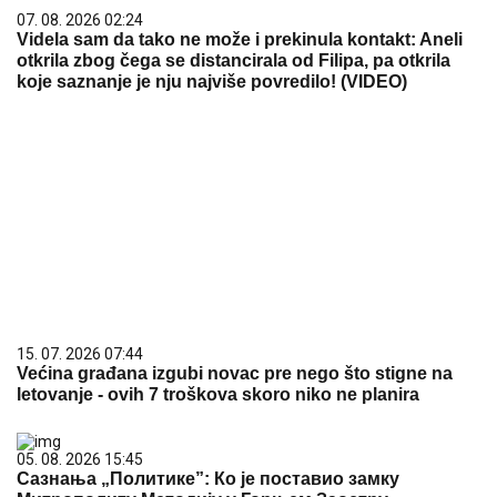
07. 08. 2026 02:24
Videla sam da tako ne može i prekinula kontakt: Aneli
otkrila zbog čega se distancirala od Filipa, pa otkrila
koje saznanje je nju najviše povredilo! (VIDEO)
15. 07. 2026 07:44
Većina građana izgubi novac pre nego što stigne na
letovanje - ovih 7 troškova skoro niko ne planira
05. 08. 2026 15:45
Сазнања „Политике”: Ко је поставио замку