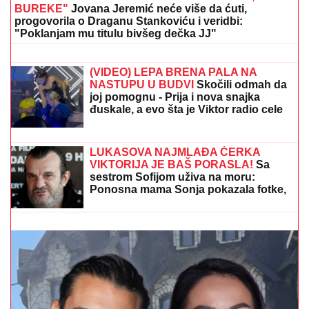
BUREKE"
Jovana Jeremić neće više da ćuti,
progovorila o Draganu Stankoviću i veridbi:
"Poklanjam mu titulu bivšeg dečka JJ"
"OKO SINA PERUNA NE MOŽE NIKO
DA NAM POMOGNE"
Žena Ognjena
Amidžića zbog ćerke Lole unajmila
DADILJU IZ AZIJE, pa priznala sa čim
se suočavaju u domu! (FOTO)
(VIDEO) LEPA BRENA PALA NA
NASTUPU U BUDVI
Skočili odmah da
joj pomognu - Prija i nova snajka
đuskale, a evo šta je Viktor radio cele
noći