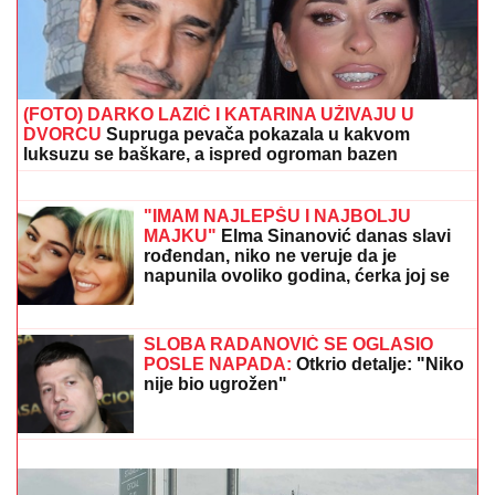
(FOTO, VIDEO) OVO JE ZORAN OSUMNJIČEN ZA
UBISTVO SVOJE MAJKE NA NOVOM BEOGRADU!
Policija ga izvela bosog, KRVAVIH nogu sa lisicama
na rukama, ušao u kola Hitne pomoći
LUKASOVA NAJMLAĐA ĆERKA
VIKTORIJA JE BAŠ PORASLA!
Sa
sestrom Sofijom uživa na moru:
Ponosna mama Sonja pokazala fotke,
puno joj srce
SRBIN UHAPŠEN U CRNOJ GORI
Jurcao auto-putem više od 170
kilometara na sat