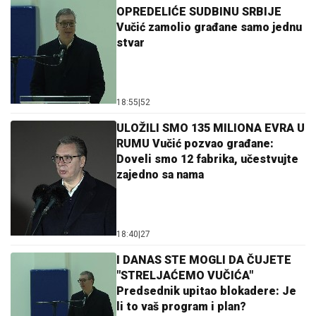
OPREDELIĆE SUDBINU SRBIJE
Vučić zamolio građane samo jednu
stvar
18:55
|
52
ULOŽILI SMO 135 MILIONA EVRA U
RUMU Vučić pozvao građane:
Doveli smo 12 fabrika, učestvujte
zajedno sa nama
18:40
|
27
I DANAS STE MOGLI DA ČUJETE
"STRELJAĆEMO VUČIĆA"
Predsednik upitao blokadere: Je
li to vaš program i plan?