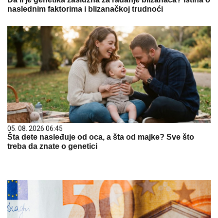
naslednim faktorima i blizanačkoj trudnoći
05. 08. 2026 06:45
Šta dete nasleđuje od oca, a šta od majke? Sve što
treba da znate o genetici