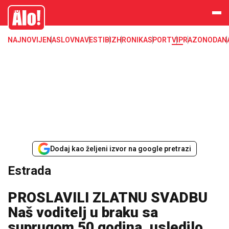
Estrada, poznati, VIP
Alo
NAJNOVIJE
NASLOVNA
VESTI
BIZ
HRONIKA
SPORT
VIP
RAZONODA
N
Dodaj kao željeni izvor na google pretrazi
Estrada
PROSLAVILI ZLATNU SVADBU
Naš voditelj u braku sa
suprugom 50 godina, usledilo