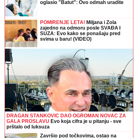
"ČULI SMO ZAPOMAGANJE, A ONDA SU NAŠLI
TELO"
Komšije otkrile detalje ubistva Milke (82) na
Novom Beogradu: "Sina su izbegavali..."
SLOBA RADANOVIĆ SE OGLASIO
POSLE NAPADA:
Otkrio detalje: "Niko
nije bio ugrožen"
PLjUSKOVI I GRMLjAVINA STIŽU U
SRBIJU: Meteorolog otkrio kakvo nam
vreme donosi vikend i gde će
napokon "osvežiti"