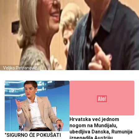
Veljko Petranović
Hrvatska već jednom
nogom na Mundijalu,
ubedljiva Danska, Rumunija
"SIGURNO ĆE POKUŠATI
iznenadila Austriju