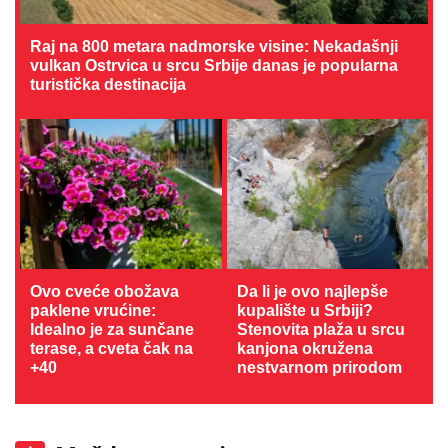
Raj na 800 metara nadmorske visine: Nekadašnji
vulkan Ostrvica u srcu Srbije danas je popularna
turistička destinacija
Ovo cveće obožava
Da li je ovo najlepše
paklene vrućine:
kupalište u Srbiji?
Idealno je za sunčane
Stenovita plaža u srcu
terase, a cveta čak na
kanjona okružena
+40
nestvarnom prirodom