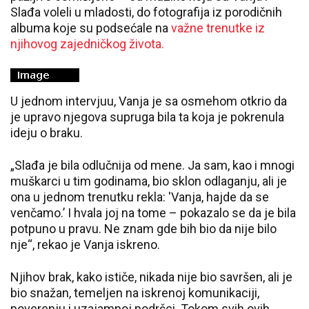
Slađa voleli u mladosti, do fotografija iz porodičnih
albuma koje su podsećale na
važne trenutke iz
njihovog zajedničkog života.
U jednom intervjuu, Vanja je sa osmehom otkrio da
je upravo njegova supruga bila ta koja je pokrenula
ideju o braku.
„Slađa je bila odlučnija od mene. Ja sam, kao i mnogi
muškarci u tim godinama, bio sklon odlaganju, ali je
ona u jednom trenutku rekla: 'Vanja, hajde da se
venčamo.’ I hvala joj na tome – pokazalo se da je bila
potpuno u pravu. Ne znam gde bih bio da nije bilo
nje“, rekao je Vanja iskreno.
Njihov brak, kako ističe, nikada nije bio savršen, ali je
bio snažan, temeljen na iskrenoj komunikaciji,
poverenju i uzajamnoj podršci. Tokom svih ovih