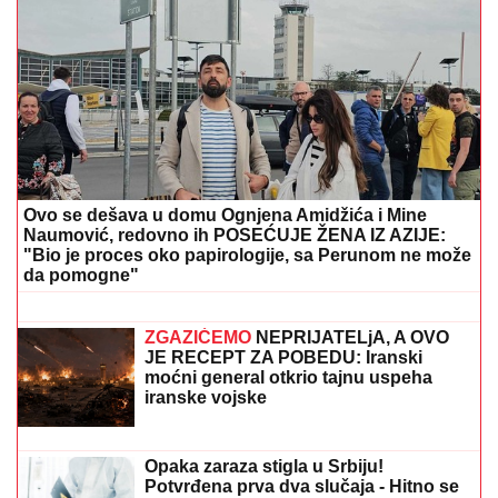
(FOTO) DARKO LAZIĆ I KATARINA UŽIVAJU U
DVORCU
Supruga pevača pokazala u kakvom
luksuzu se baškare, a ispred ogroman bazen
Veza sa pevačicom je ovog poznatog
muškarca odvela u propast: Bio
najpoželjniji na estradi, pa se odselio
iz Srbije
"IMAM NAJLEPŠU I NAJBOLJU
MAJKU"
Elma Sinanović danas slavi
rođendan, niko ne veruje da je
napunila ovoliko godina, ćerka joj se
obratila emotivnim rečima