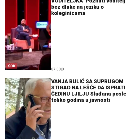
VODITELJKA" Poznati voditelj
bez dlake na jeziku o
koleginicama
ŠOK
07:00
|
0
VANJA BULIĆ SA SUPRUGOM
STIGAO NA LEŠĆE DA ISPRATI
ČEDINU LJILJU Slađana posle
toliko godina u javnosti