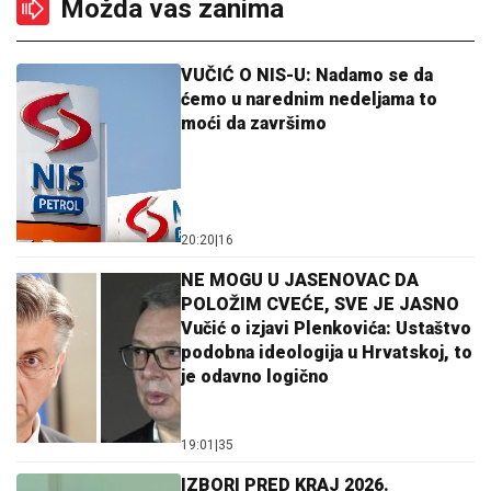
Možda vas zanima
VUČIĆ O NIS-U: Nadamo se da
ćemo u narednim nedeljama to
moći da završimo
20:20
|
16
NE MOGU U JASENOVAC DA
POLOŽIM CVEĆE, SVE JE JASNO
Vučić o izjavi Plenkovića: Ustaštvo
podobna ideologija u Hrvatskoj, to
je odavno logično
19:01
|
35
IZBORI PRED KRAJ 2026.