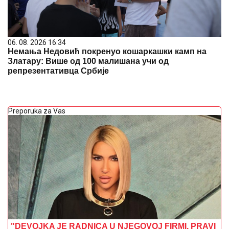
06. 08. 2026 16:34
Немања Недовић покренуо кошаркашки камп на
Златару: Више од 100 малишана учи од
репрезентативца Србије
Preporuka za Vas
"DEVOJKA JE RADNICA U NJEGOVOJ FIRMI, PRAVI