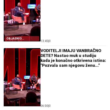
OBJASNIO
13:45
|
0
DANAŠNJE STANJE
VODITELJI IMAJU VANBRAČNO
DETE? Nastao muk u studiju
kada je konačno otkrivena istina:
"Pozvala sam njegovu ženu..."
06:00
|
0