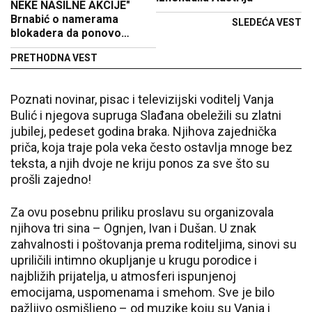
NEKE NASILNE AKCIJE"
Brnabić o namerama
SLEDEĆA VEST
blokadera da ponovo
izazovu nemire prvog
PRETHODNA VEST
novembra
Poznati novinar, pisac i televizijski voditelj Vanja
Bulić i njegova supruga Slađana obeležili su zlatni
jubilej, pedeset godina braka. Njihova zajednička
priča, koja traje pola veka često ostavlja mnoge bez
teksta, a njih dvoje ne kriju ponos za sve što su
prošli zajedno!
Za ovu posebnu priliku proslavu su organizovala
njihova tri sina – Ognjen, Ivan i Dušan. U znak
zahvalnosti i poštovanja prema roditeljima, sinovi su
upriličili intimno okupljanje u krugu porodice i
najbližih prijatelja, u atmosferi ispunjenoj
emocijama, uspomenama i smehom. Sve je bilo
pažljivo osmišljeno – od muzike koju su Vanja i