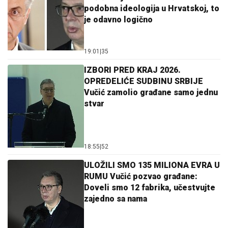
podobna ideologija u Hrvatskoj, to
je odavno logično
19:01
|
35
IZBORI PRED KRAJ 2026.
OPREDELIĆE SUDBINU SRBIJE
Vučić zamolio građane samo jednu
stvar
18:55
|
52
ULOŽILI SMO 135 MILIONA EVRA U
RUMU Vučić pozvao građane:
Doveli smo 12 fabrika, učestvujte
zajedno sa nama