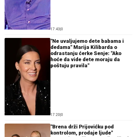
BIO NA IVICI ŽIVOTA!
Glumac (77) IGNORISAO
SIMPTOME, a onda mu SAOPŠTENA OZBILJNA
DIJAGNOZA: Evo šta je bila njegova jedina prednost!
NAŠA PEVAČICA SE SRELA SA
MILANOM STANKOVIĆEM
Otkrila
detalje o pevaču koje javnost ne zna,
pomenula i njegov POVRATAK o kom
svi pričaju (VIDEO)
ČOLA PRIČAO SA ĆERKOM DOK JE
UŽIVALA NA MORU
Lara došla na
plažu sa torbom od 1.500 eura, a evo
kako je reagovala na poziv oca