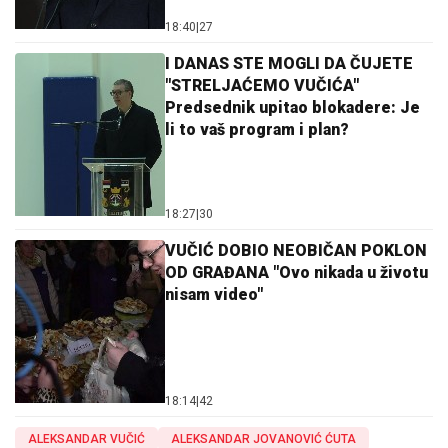
18:40
|
27
I DANAS STE MOGLI DA ČUJETE
"STRELJAĆEMO VUČIĆA"
Predsednik upitao blokadere: Je
li to vaš program i plan?
18:27
|
30
VUČIĆ DOBIO NEOBIČAN POKLON
OD GRAĐANA "Ovo nikada u životu
nisam video"
18:14
|
42
ALEKSANDAR VUČIĆ
ALEKSANDAR JOVANOVIĆ ĆUTA