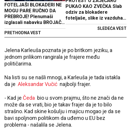
PROTEST U ZAJEČARU
FOTELJAŠI BLOKADERI NE
PUKAO KAO ZVEČKA Slab
MOGU PARE RUČNO DA
odziv za blokadere
PREBROJE! Plenumaši
foteljaše, slike iz vazduha
izglasali nabavku BROJAČA
SVE govore (FOTO)
PARA! (FOTO)
SLEDEĆA VEST
PRETHODNA VEST
Jelena Karleuša poznata je po britkom jeziku, a
jednom prilikom rangirala je frajere među
političarima.
Na listi su se našli mnogi, a Karleuša je tada istakla
da je
Aleksandar Vučić
najbolji frajer.
- Kad je
Čeda
bio u svom prajmu, što ne znači da ne
može da se vrati, bio je takav frajer da je to bilo
strašno. Kad skine košulju i majicu mogao je da se
bavi spoljnom politikom da uđemo u EU bez
problema - našalila se Jelena.