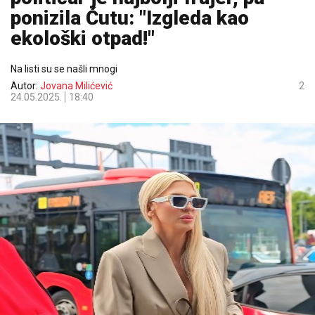
ponizila Ćutu: "Izgleda kao
ekološki otpad!"
Na listi su se našli mnogi
Autor:
Jovana Milićević
2
24.05.2025.
18:40