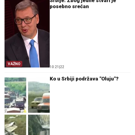
Srbije: Zbog jedne stvari je
posebno srećan
VAŽNO
10:21
|
22
Ko u Srbiji podržava "Oluju"?