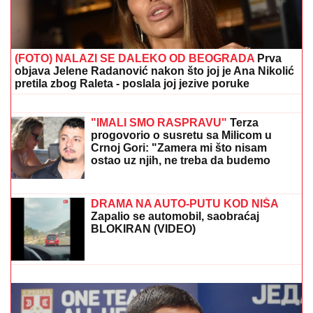
(FOTO) NALAZI SE DALEKO OD BEOGRADA
Prva
objava Jelene Radanović nakon što joj je Ana Nikolić
pretila zbog Raleta - poslala joj jezive poruke
AMERIKANAC POTPISAO ZA
ŽALGIRIS:
Litvanci ga odmah
prosledili u London
"IMALI SMO RASPRAVU"
Terza
progovorio o susretu sa Milicom u
Crnoj Gori: "Zamera mi što nisam
ostao uz njih, ne treba da budemo
Kulići" (VIDEO)