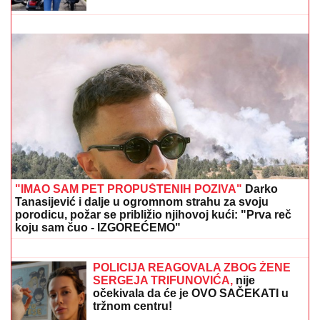
SRPSKOM REPREZENTATIVCU DEMOLIRAN AUTO
Saša Lukić bio u inostranstvu kada su mu polupana
stakla na skupocenom "bentliju"
CECU NIKO NIJE PREPOZNAO NA
AERODROMU
Leti iz Malage za
Beograd: Kačket na glavi, atlet majica i
naočare (FOTO)
SELI SE U STAN SA BIVŠOM ŽENOM
Glumac nakon razvoda doneo
neobičnu odluku, a sada pokazao
kako napreduju renovacije:
"Nadgledanje"