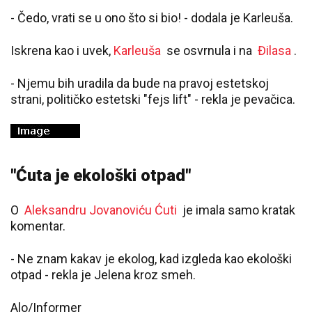
- Čedo, vrati se u ono što si bio! - dodala je Karleuša.
Iskrena kao i uvek,
Karleuša
se osvrnula i na
Đilasa
.
- Njemu bih uradila da bude na pravoj estetskoj
strani, političko estetski "fejs lift" - rekla je pevačica.
"Ćuta je ekološki otpad"
O
Aleksandru Jovanoviću Ćuti
je imala samo kratak
komentar.
- Ne znam kakav je ekolog, kad izgleda kao ekološki
otpad - rekla je Jelena kroz smeh.
Alo/Informer