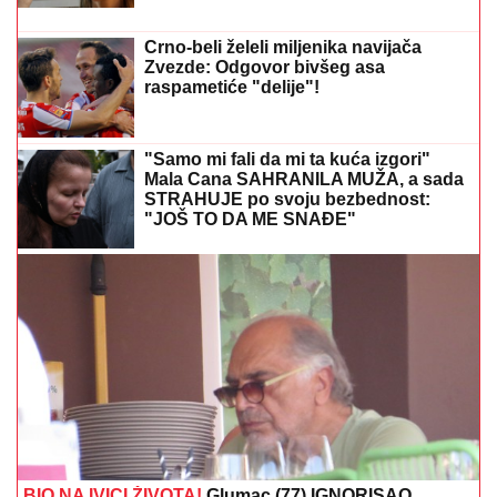
MESTA ZA STUDIJE NA ENGLESKOM: FON
raspisao
septembarski rok
IVAN MARINKOVIĆ JE ZA NJOM
GUBIO GLAVU
Ovako danas izgleda
lepotica koju smo gledali u "Farmi",
bila u vezi i sa pevačem, a porodična
tragedija ju je slomila
SKRIVENI BISER:
Srednjovekovni
evropski grad za pešačenje koji nije
pun turista