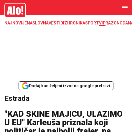
Estrada, poznati, VIP
Alo
NAJNOVIJE
NASLOVNA
VESTI
BIZ
HRONIKA
SPORT
VIP
RAZONODA
N
Dodaj kao željeni izvor na google pretrazi
Estrada
"KAD SKINE MAJICU, ULAZIMO
U EU" Karleuša priznala koji
političar je najbolji frajer, pa