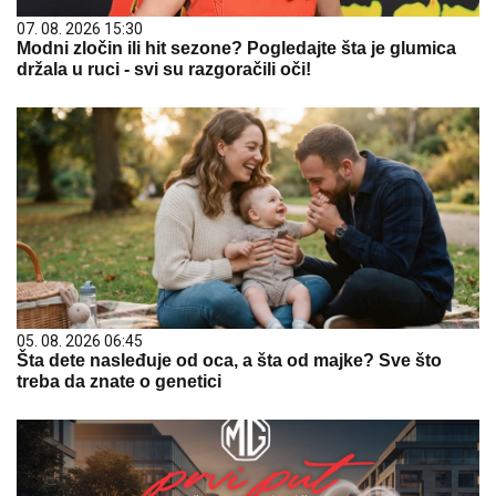
07. 08. 2026 15:30
Modni zločin ili hit sezone? Pogledajte šta je glumica
držala u ruci - svi su razgoračili oči!
05. 08. 2026 06:45
Šta dete nasleđuje od oca, a šta od majke? Sve što
treba da znate o genetici