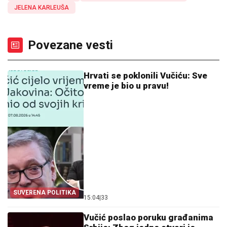
JELENA KARLEUŠA
Povezane vesti
Hrvati se poklonili Vučiću: Sve
vreme je bio u pravu!
SUVERENA POLITIKA
15:04
|
33
Vučić poslao poruku građanima