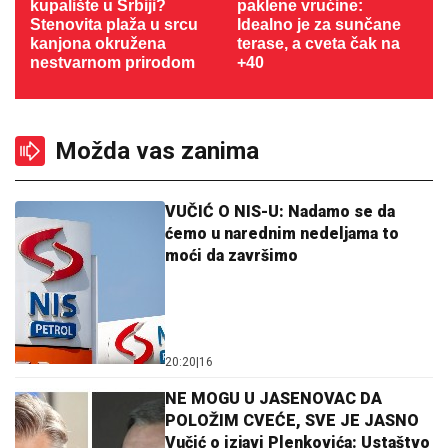
kupalište u Srbiji?
paklene vrućine:
Stenovita plaža u srcu
Idealno je za sunčane
kanjona okružena
terase, a cveta čak na
nestvarnom prirodom
+40
Možda vas zanima
VUČIĆ O NIS-U: Nadamo se da
ćemo u narednim nedeljama to
moći da završimo
20:20
|
16
NE MOGU U JASENOVAC DA
POLOŽIM CVEĆE, SVE JE JASNO
Vučić o izjavi Plenkovića: Ustaštvo