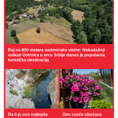
Raj na 800 metara nadmorske visine: Nekadašnji
vulkan Ostrvica u srcu Srbije danas je popularna
turistička destinacija
Da li je ovo najlepše
Ovo cveće obožava