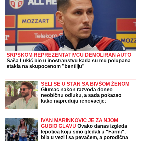
LANČANI SUDAR NA GAZELI
Jedna osoba odmah
prevezena u bolnicu, stvaraju se gužve
DRAMA NA AUTO-PUTU KOD NIŠA
Zapalio se automobil, saobraćaj
BLOKIRAN (VIDEO)
KRADLjIVCI VREBAJU NA PUMPAMA
U BEOGRADU: Apel vozačima da
budu na dodatnom oprezu!