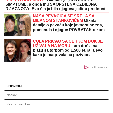
"IMAO SAM PET PROPUŠTENIH POZIVA"
Darko
Tanasijević i dalje u ogromnom strahu za svoju
porodicu, požar se približio njihovoj kući: "Prva reč
koju sam čuo - IZGOREĆEMO"
PEVAČICA TRPELA NASILJE OD
BIVŠEG PARTNERA
Sada objasnila
kako prepoznati MANIPULATORA:
"Intuicija me je od početka
upozoravala"
POLICIJA REAGOVALA ZBOG ŽENE
SERGEJA TRIFUNOVIĆA,
nije
očekivala da će je OVO SAČEKATI u
tržnom centru!