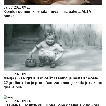
09. 07. 2026 09:20
Komfor po meri klijenata: nova linija paketa ALTA
banke
06. 08. 2026 09:39
Marija (3) se igrala u dvorištu i samo je nestala: Posle
42 godine otac je pronašao, zanemeo je kada je saznao
gde je bila
07. 08. 2026 09:14
Сазнања „Политике”: Црна Гора следећа у војном