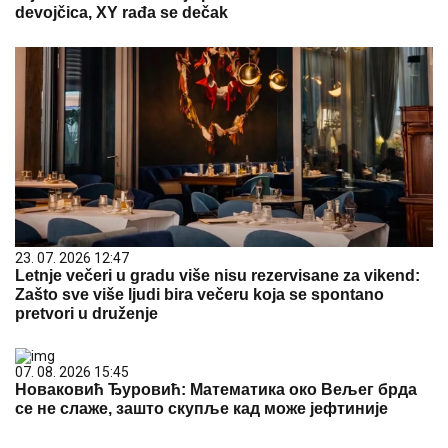
devojčica, XY rađa se dečak
23. 07. 2026 12:47
Letnje večeri u gradu više nisu rezervisane za vikend:
Zašto sve više ljudi bira večeru koja se spontano
pretvori u druženje
07. 08. 2026 15:45
Новаковић Ђуровић: Математика око Вељег брда
се не слаже, зашто скупље кад може јефтиније