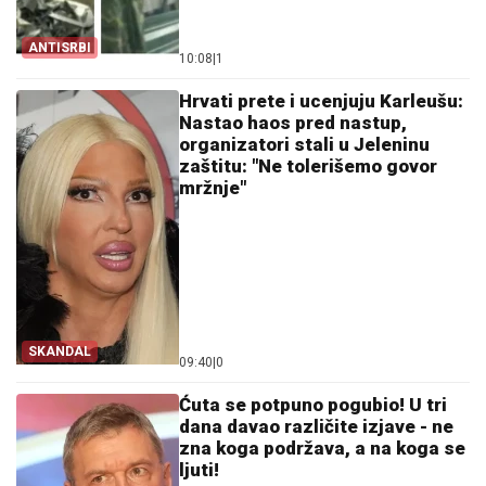
ANTISRBI
10:08
|
1
Hrvati prete i ucenjuju Karleušu:
Nastao haos pred nastup,
organizatori stali u Jeleninu
zaštitu: "Ne tolerišemo govor
mržnje"
SKANDAL
09:40
|
0
Ćuta se potpuno pogubio! U tri
dana davao različite izjave - ne
zna koga podržava, a na koga se
ljuti!