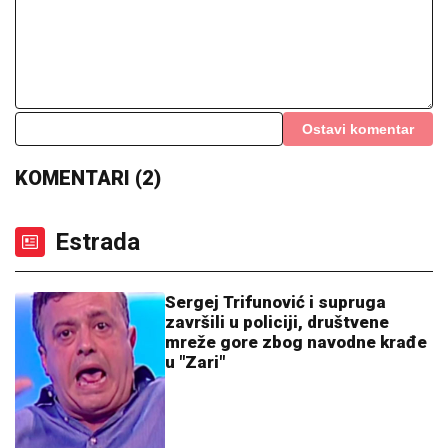
PAO MIGRANTSKI KARTEL:
Španska policija razbila
jednu od najopasnijih mreža na Mediteranu, profitirali
čak 24 miliona evra
Crno-beli želeli miljenika navijača
Zvezde: Odgovor bivšeg asa
raspametiće "delije"!
"Samo mi fali da mi ta kuća izgori"
Mala Cana SAHRANILA MUŽA, a sada
STRAHUJE po svoju bezbednost:
"JOŠ TO DA ME SNAĐE"