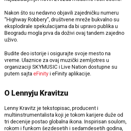
Nakon što su nedavno objavili zajedničku numeru
“Highway Robbery”, društvene mreže bukvalno su
eksplodirale spekulacijama da bi upravo publika u
Beogradu mogla prva da doživi ovaj tandem zajedno
uživo.
Budite deo istorije i osigurajte svoje mesto na
vreme. Ulaznice za ovaj muzički zemljotres u
organizaciji SKYMUSIC i Live Nation dostupne su
putem sajta
eFinity
i eFinity aplikacije.
O Lennyju Kravitzu
Lenny Kravitz je tekstopisac, producent i
multiinstrumentalista koji je tokom karijere duže od
tri decenije postao globalna ikona. Inspirisan soulom,
rokom i funkom šezdesetih i sedamdesetih godina,