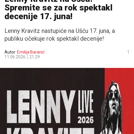
Spremite se za rok spektakl
decenije 17. juna!
Lenny Kravitz nastupiće na Ušću 17. juna, a
publiku očekuje rok spektakl decenije!
Autor:
Emilija Baranić
1
11.06.2026.
21:29