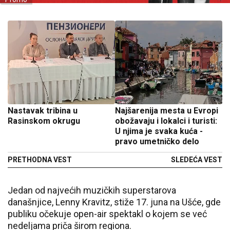
Nastavak tribina u
Najšarenija mesta u Evropi
Rasinskom okrugu
obožavaju i lokalci i turisti:
U njima je svaka kuća -
pravo umetničko delo
PRETHODNA VEST
SLEDEĆA VEST
Jedan od najvećih muzičkih superstarova
današnjice, Lenny Kravitz, stiže 17. juna na Ušće, gde
publiku očekuje open-air spektakl o kojem se već
nedeljama priča širom regiona.