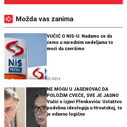
Možda vas zanima
VUČIĆ O NIS-U: Nadamo se da
ćemo u narednim nedeljama to
moći da završimo
20:20
|
16
NE MOGU U JASENOVAC DA
POLOŽIM CVEĆE, SVE JE JASNO
Vučić o izjavi Plenkovića: Ustaštvo
podobna ideologija u Hrvatskoj, to
je odavno logično