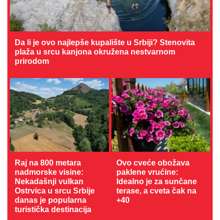
Da li je ovo najlepše kupalište u Srbiji? Stenovita
plaža u srcu kanjona okružena nestvarnom
prirodom
Raj na 800 metara
Ovo cveće obožava
nadmorske visine:
paklene vrućine:
Nekadašnji vulkan
Idealno je za sunčane
Ostrvica u srcu Srbije
terase, a cveta čak na
danas je popularna
+40
turistička destinacija