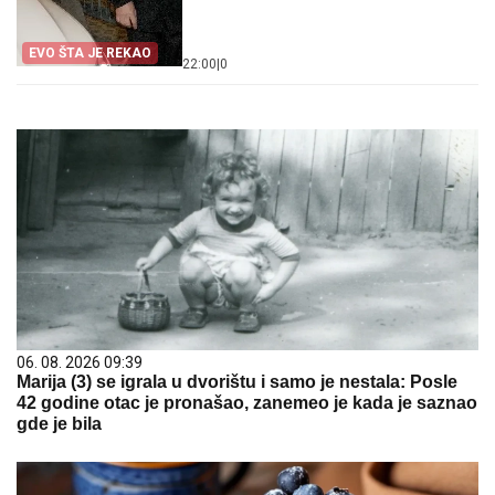
EVO ŠTA JE REKAO
22:00
|
0
06. 08. 2026 09:39
Marija (3) se igrala u dvorištu i samo je nestala: Posle
42 godine otac je pronašao, zanemeo je kada je saznao
gde je bila