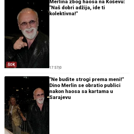
Merlina zbog haosa na Koševu:
"Naš dobri adžija, ide ti
kolektivna!"
ŠOK
17:57
|
0
"Ne budite strogi prema meni!"
Dino Merlin se obratio publici
nakon haosa sa kartama u
Sarajevu