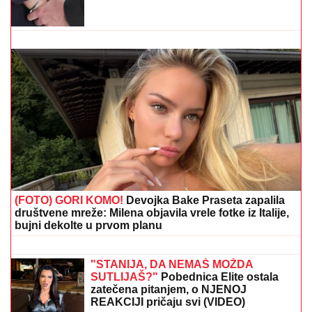
(VIDEO) LEPA BRENA PALA NA NASTUPU U BUDVI
Skočili odmah da joj pomognu - Prija i nova snajka
đuskale, a evo šta je Viktor radio cele noći
SVI DETALJI DRAME MILICE I TERZE
U CRNOJ GORI!
On se hitno oglasio:
"Rekla mi je da je sa dečkom, sve
ćemo rešiti na sudu"
"ASMIN ŠALJE LJUDE, STANIJA ĆE
DA IZGUBI VIZU"
Uroš Stanić o ulasku
u Elitu 10, pretnjama i tužbama:
"Zaradiću 200.000 evra, idem u
američku ambasadu"