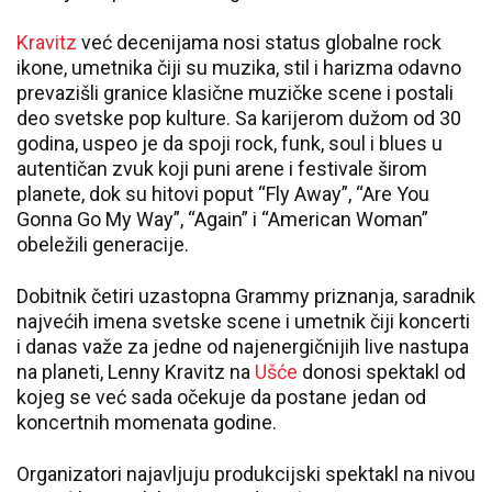
Kravitz
već decenijama nosi status globalne rock
ikone, umetnika čiji su muzika, stil i harizma odavno
prevazišli granice klasične muzičke scene i postali
deo svetske pop kulture. Sa karijerom dužom od 30
godina, uspeo je da spoji rock, funk, soul i blues u
autentičan zvuk koji puni arene i festivale širom
planete, dok su hitovi poput “Fly Away”, “Are You
Gonna Go My Way”, “Again” i “American Woman”
obeležili generacije.
Dobitnik četiri uzastopna Grammy priznanja, saradnik
najvećih imena svetske scene i umetnik čiji koncerti
i danas važe za jedne od najenergičnijih live nastupa
na planeti, Lenny Kravitz na
Ušće
donosi spektakl od
kojeg se već sada očekuje da postane jedan od
koncertnih momenata godine.
Organizatori najavljuju produkcijski spektakl na nivou