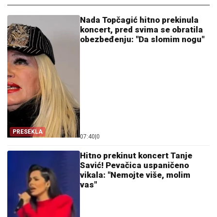
Nada Topčagić hitno prekinula
koncert, pred svima se obratila
obezbeđenju: "Da slomim nogu"
PRESEKLA
07:40
|
0
Hitno prekinut koncert Tanje
Savić! Pevačica uspaničeno
vikala: "Nemojte više, molim
vas"