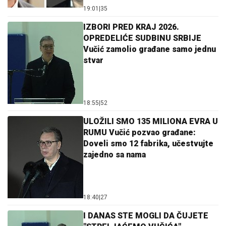
19:01
|
35
IZBORI PRED KRAJ 2026.
OPREDELIĆE SUDBINU SRBIJE
Vučić zamolio građane samo jednu
stvar
18:55
|
52
ULOŽILI SMO 135 MILIONA EVRA U
RUMU Vučić pozvao građane:
Doveli smo 12 fabrika, učestvujte
zajedno sa nama
18:40
|
27
I DANAS STE MOGLI DA ČUJETE