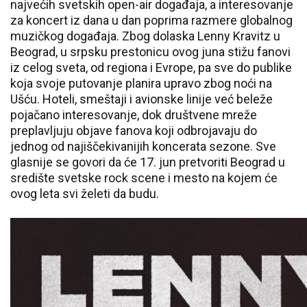
najvećih svetskih open-air događaja, a interesovanje
za koncert iz dana u dan poprima razmere globalnog
muzičkog događaja. Zbog dolaska Lenny Kravitz u
Beograd, u srpsku prestonicu ovog juna stižu fanovi
iz celog sveta, od regiona i Evrope, pa sve do publike
koja svoje putovanje planira upravo zbog noći na
Ušću. Hoteli, smeštaji i avionske linije već beleže
pojačano interesovanje, dok društvene mreže
preplavljuju objave fanova koji odbrojavaju do
jednog od najiščekivanijih koncerata sezone. Sve
glasnije se govori da će 17. jun pretvoriti Beograd u
središte svetske rock scene i mesto na kojem će
ovog leta svi želeti da budu.