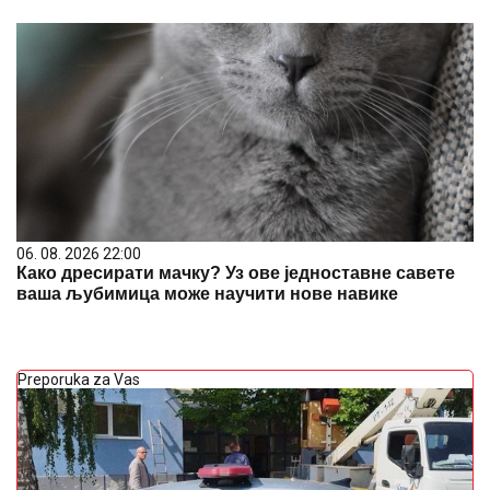
06. 08. 2026 22:00
Како дресирати мачку? Уз ове једноставне савете
ваша љубимица може научити нове навике
Preporuka za Vas