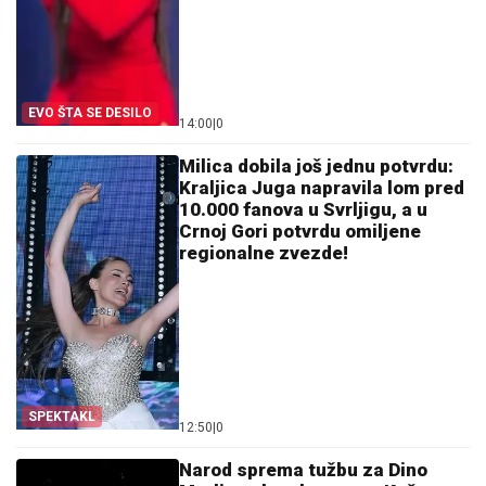
EVO ŠTA SE DESILO
14:00
|
0
Milica dobila još jednu potvrdu:
Kraljica Juga napravila lom pred
10.000 fanova u Svrljigu, a u
Crnoj Gori potvrdu omiljene
regionalne zvezde!
SPEKTAKL
12:50
|
0
Narod sprema tužbu za Dino