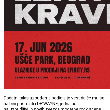
Dodatni talas uzbuđenja podigla je vest da će mu se
na bini pridružiti i DE'WAYNE, jedna od
najuzbudljivijih novih zvezda moderne rock scene.