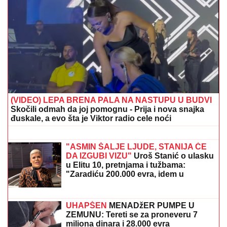
VATRA SE PONOVO RAZBUKTALA:
Proglašena
vanredna situacija u ovom gradu u Srbiji
(FOTO) BELI LJILJANI I BELI KOVČEG
ZA UBIJENU LJUDMILU
Porodica
ispratila Ruskinju koju je ugušio turski
državljanin u Borči: Sveštenik držao
opelo na Lešću
PORODILA SE ZVEZDA GRANDA
Plavokosa pevačica donela na svet
sina, roditelji dali ime sa MOĆNIM
ZNAČENJEM