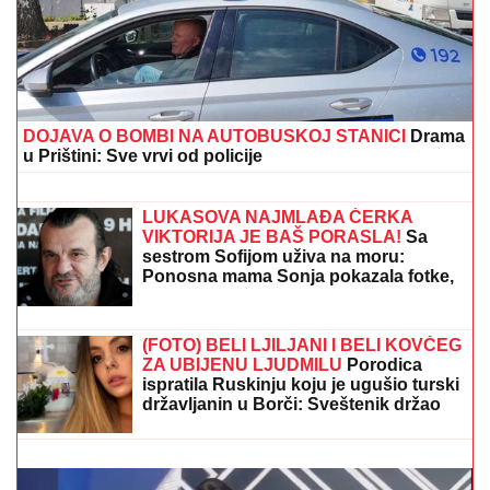
DOJAVA O BOMBI NA AUTOBUSKOJ STANICI
Drama
u Prištini: Sve vrvi od policije
MEDVEDEV ŽESTOKO UDARIO NA
OVU DRŽAVU:
Kakva je to sramota, vi
ste vazal Amerike
LUKASOVA NAJMLAĐA ĆERKA
VIKTORIJA JE BAŠ PORASLA!
Sa
sestrom Sofijom uživa na moru:
Ponosna mama Sonja pokazala fotke,
puno joj srce