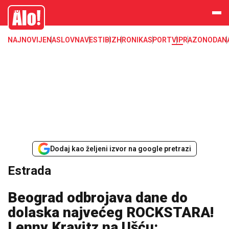
Estrada, poznati, VIP
Alo
NAJNOVIJE
NASLOVNA
VESTI
BIZ
HRONIKA
SPORT
VIP
RAZONODA
N
Dodaj kao željeni izvor na google pretrazi
Estrada
Beograd odbrojava dane do
dolaska najvećeg ROCKSTARA!
Lenny Kravitz na Ušću: