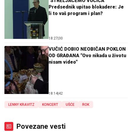
"STRELJAĆEMO VUČIĆA"
Predsednik upitao blokadere: Je
li to vaš program i plan?
18:27
|
30
VUČIĆ DOBIO NEOBIČAN POKLON
OD GRAĐANA "Ovo nikada u životu
nisam video"
18:14
|
42
LENNY KRAVITZ
KONCERT
UŠĆE
ROK
Povezane vesti