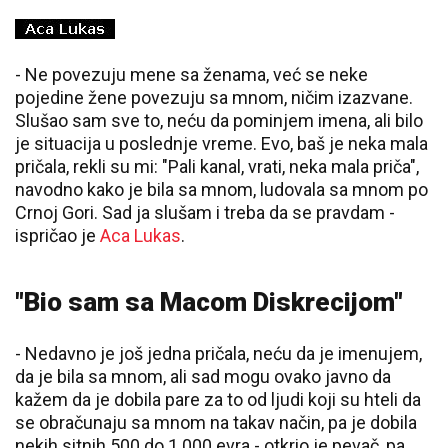
- Ne povezuju mene sa ženama, već se neke
pojedine žene povezuju sa mnom, ničim izazvane.
Slušao sam sve to, neću da pominjem imena, ali bilo
je situacija u poslednje vreme. Evo, baš je neka mala
pričala, rekli su mi: "Pali kanal, vrati, neka mala priča",
navodno kako je bila sa mnom, ludovala sa mnom po
Crnoj Gori. Sad ja slušam i treba da se pravdam -
ispričao je
Aca Lukas
.
"Bio sam sa Macom Diskrecijom"
- Nedavno je još jedna pričala, neću da je imenujem,
da je bila sa mnom, ali sad mogu ovako javno da
kažem da je dobila pare za to od ljudi koji su hteli da
se obračunaju sa mnom na takav način, pa je dobila
nekih sitnih 500 do 1.000 evra - otkrio je pevač, pa