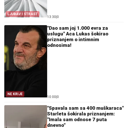
LJUBAV I STRAST
13:30
|
0
"Dao sam joj 1.000 evra za
uslugu" Aca Lukas šokirao
priznanjem o intimnim
odnosima!
NE KRIJE
10:00
|
0
"Spavala sam sa 400 muškaraca"
Starleta šokirala priznanjem:
"Imala sam odnose 7 puta
dnevno"