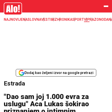
Estrada, poznati, VIP
Alo
NAJNOVIJE
NASLOVNA
VESTI
BIZ
HRONIKA
SPORT
VIP
RAZONODA
N
Dodaj kao željeni izvor na google pretrazi
Estrada
"Dao sam joj 1.000 evra za
uslugu" Aca Lukas šokirao
priznanjem o intimnim