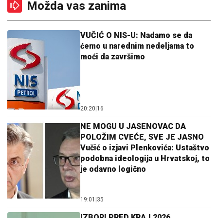
Možda vas zanima
VUČIĆ O NIS-U: Nadamo se da
ćemo u narednim nedeljama to
moći da završimo
20:20
|
16
NE MOGU U JASENOVAC DA
POLOŽIM CVEĆE, SVE JE JASNO
Vučić o izjavi Plenkovića: Ustaštvo
podobna ideologija u Hrvatskoj, to
je odavno logično
19:01
|
35
IZBORI PRED KRAJ 2026.