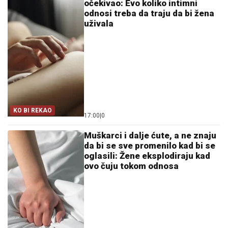
očekivao: Evo koliko intimni
odnosi treba da traju da bi žena
uživala
KO BI REKAO
17:00
|
0
Muškarci i dalje ćute, a ne znaju
da bi se sve promenilo kad bi se
oglasili: Žene eksplodiraju kad
ovo čuju tokom odnosa