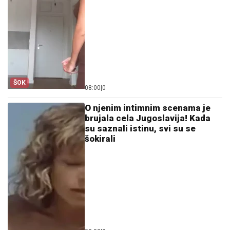
ŠOK
08:00
|
0
O njenim intimnim scenama je
brujala cela Jugoslavija! Kada
su saznali istinu, svi su se
šokirali