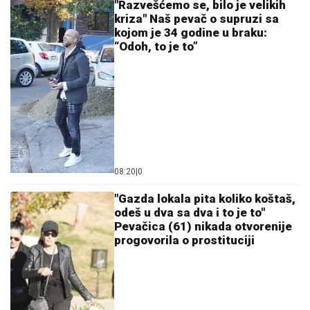
SNEŽANA SAVIĆ ISTA ONA MALINA IZ "SREĆNIH
LJUDI":
Svi u šoku jer se nije promenila ni posle 30
GODINA!
SLOBA RADANOVIĆ SE OGLASIO
POSLE NAPADA:
Otkrio detalje: "Niko
nije bio ugrožen"
SRPSKOM REPREZENTATIVCU
DEMOLIRAN AUTO
Saša Lukić bio u
inostranstvu kada su mu polupana
stakla na skupocenom "bentliju"
by Aklamator