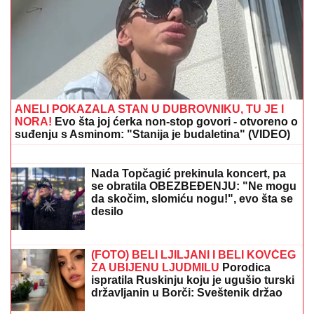
Našem pevaču žena oprostila sve afere: "Ne mogu da
kažem da nisam pogledao drugu"
Šta se dešava sa Sinerom? Ovo su
novi detalji zdravstvenog stanja
Italijana nakon hospitalizacije
(FOTO, VIDEO) OVO JE ZORAN
OSUMNJIČEN ZA UBISTVO SVOJE
MAJKE NA NOVOM BEOGRADU!
Policija ga izvela bosog, KRVAVIH
nogu sa lisicama na rukama, ušao u
kola Hitne pomoći