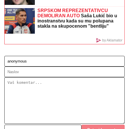
ANELI POKAZALA STAN U DUBROVNIKU, TU JE I
NORA!
Evo šta joj ćerka non-stop govori - otvoreno o
suđenju s Asminom: "Stanija je budaletina" (VIDEO)
IMALA JE 47 SINOVA I SAMO JEDNU
ĆERKU:
Evo zbog čega je Esma
Redžepova usvajala samo dečake,
pred smrt donela neočekivanu odluku
Nada Topčagić prekinula koncert, pa
se obratila OBEZBEĐENJU: "Ne mogu
da skočim, slomiću nogu!", evo šta se
desilo