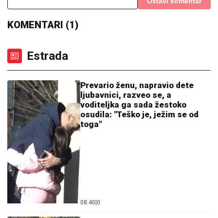
"ČULI SMO ZAPOMAGANJE, A ONDA SU NAŠLI
TELO"
Komšije otkrile detalje ubistva Milke (82) na
Novom Beogradu: "Sina su izbegavali..."
(FOTO) BELI LJILJANI I BELI KOVČEG
ZA UBIJENU LJUDMILU
Porodica
ispratila Ruskinju koju je ugušio turski
državljanin u Borči: Sveštenik držao
opelo na Lešću
POŽAR IZVAN KONTROLE:
Vetar širi
požar ka kućama, počela evakuacija
meštana - Haos u Šumarku
(FOTO/VIDEO)