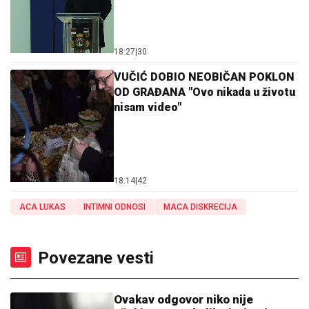
18:27
|
30
VUČIĆ DOBIO NEOBIČAN POKLON
OD GRAĐANA "Ovo nikada u životu
nisam video"
18:14
|
42
ACA LUKAS
INTIMNI ODNOSI
MACA DISKRECIJA
Povezane vesti
Ovakav odgovor niko nije