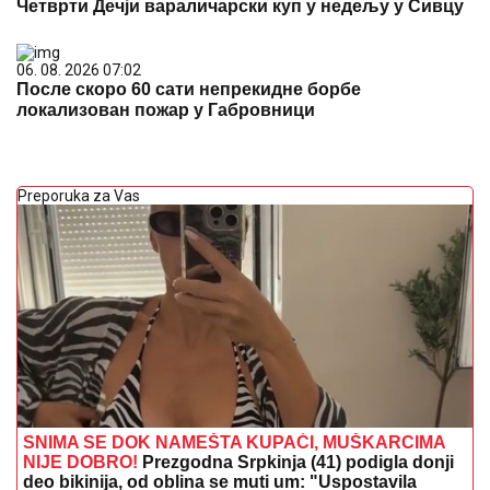
Четврти Дечји вараличарски куп у недељу у Сивцу
06. 08. 2026 07:02
После скоро 60 сати непрекидне борбе
локализован пожар у Габровници
Preporuka za Vas
SNIMA SE DOK NAMEŠTA KUPAĆI, MUŠKARCIMA
NIJE DOBRO!
Prezgodna Srpkinja (41) podigla donji
deo bikinija, od oblina se muti um: "Uspostavila