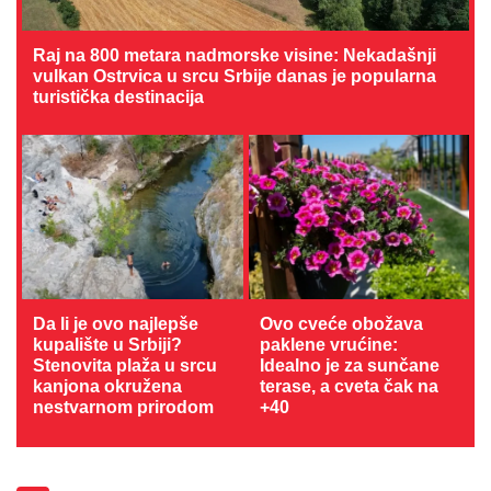
Raj na 800 metara nadmorske visine: Nekadašnji
vulkan Ostrvica u srcu Srbije danas je popularna
turistička destinacija
Da li je ovo najlepše
Ovo cveće obožava
kupalište u Srbiji?
paklene vrućine:
Stenovita plaža u srcu
Idealno je za sunčane
kanjona okružena
terase, a cveta čak na
nestvarnom prirodom
+40