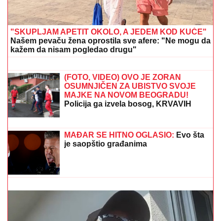
ova 3 znaka konačno sve dolazi na svoje mesto
PODIGNUTA OPTUŽNICA PROTIV
MAJKE (50) I SINA (20)
Planirali
ubistvo Luke Bojovića?! Nađen
arsenal oružja, otkriven i PAKLENI
PLAN koji su skovali
MASAKR U ELITNOJ ŠKOLI:
Đaci i
profesori u panici bežali na sve strane,
najmanje sedam osoba stradalo u
pucnjavi, 15 ranjeno
"SKUPLJAM APETIT OKOLO, A JEDEM KOD KUĆE"