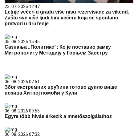
23. 07. 2026 12:47
Letnje večeri u gradu više nisu rezervisane za vikend:
Zašto sve više ljudi bira večeru koja se spontano
pretvori u druženje
05. 08. 2026 15:45
Сазнања „Политике”: Ко је поставио замку
Митрополиту Методију у Горњем Заостру
06. 08. 2026 07:51
Због екстремних врућина готово дупло више
позива Хитној помоћи у Кули
06. 08. 2026 09:55
Egyre több hívás érkezik a mnetőszolgálathoz
06. 08. 2026 07:32