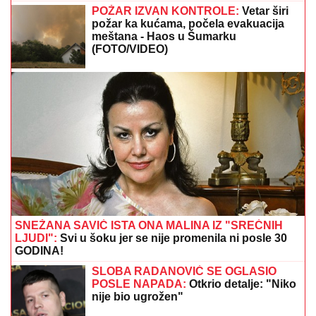
NAŠI PREDLOZI:
"Tip" - tiket za četvrtak
MAĐAR SE HITNO OGLASIO:
Evo šta
je saopštio građanima
Otkriveno koliko je Dragan Stanković
STARIJI OD VERENICE Aleksandre:
Krili mesecima ovaj podatak, sada se
sve saznalo