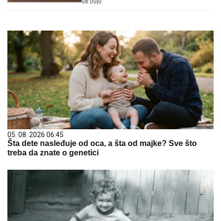
08:00
|
0
05. 08. 2026 06:45
Šta dete nasleđuje od oca, a šta od majke? Sve što
treba da znate o genetici