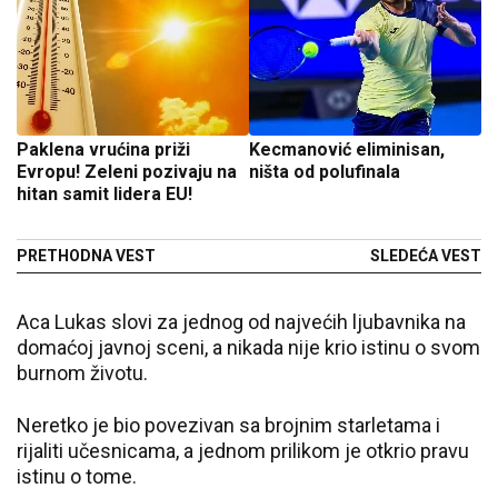
Paklena vrućina priži
Kecmanović eliminisan,
Evropu! Zeleni pozivaju na
ništa od polufinala
hitan samit lidera EU!
PRETHODNA VEST
SLEDEĆA VEST
Aca Lukas slovi za jednog od najvećih ljubavnika na
domaćoj javnoj sceni, a nikada nije krio istinu o svom
burnom životu.
Neretko je bio povezivan sa brojnim starletama i
rijaliti učesnicama, a jednom prilikom je otkrio pravu
istinu o tome.