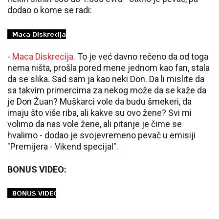
dodao o kome se radi:
-
Maca Diskrecija
. To je već davno rečeno da od toga
nema ništa, prošla pored mene jednom kao fan, stala
da se slika. Sad sam ja kao neki Don. Da li mislite da
sa takvim primercima za nekog može da se kaže da
je Don Žuan? Muškarci vole da budu šmekeri, da
imaju što više riba, ali kakve su ovo žene? Svi mi
volimo da nas vole žene, ali pitanje je čime se
hvalimo - dodao je svojevremeno pevač u emisiji
"Premijera - Vikend specijal".
BONUS VIDEO: