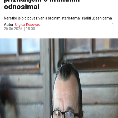
odnosima!
Neretko je bio povezivan s brojnim starletama i rijaliti učesnicama
Autor:
Olgica Kosovac
1
25.06.2026.
18:00