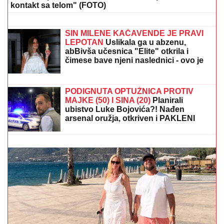
kontakt sa telom" (FOTO)
Žena Mikija Đuričića se bavi
OZBILJNIM POSLOM Angelina radi na
dva mesta i ne eksponira se javno:
"Jako je sposobna"
SIN MILENE KAČAVENDE JE PRAVI
LEPOTAN
Uslikala ga u abzenu,
abBivša učesnica "Elite" otkrila i
čimese bave njeni naslednici - ovo je
prava ISTINA
JEDAN POZIV
MENjA SVE: U narednih 30 dana za