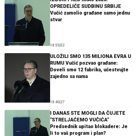
OPREDELIĆE SUDBINU SRBIJE
Vučić zamolio građane samo jednu
stvar
18:55
|
52
ULOŽILI SMO 135 MILIONA EVRA U
RUMU Vučić pozvao građane:
Doveli smo 12 fabrika, učestvujte
zajedno sa nama
18:40
|
27
I DANAS STE MOGLI DA ČUJETE
"STRELJAĆEMO VUČIĆA"
Predsednik upitao blokadere: Je
li to vaš program i plan?