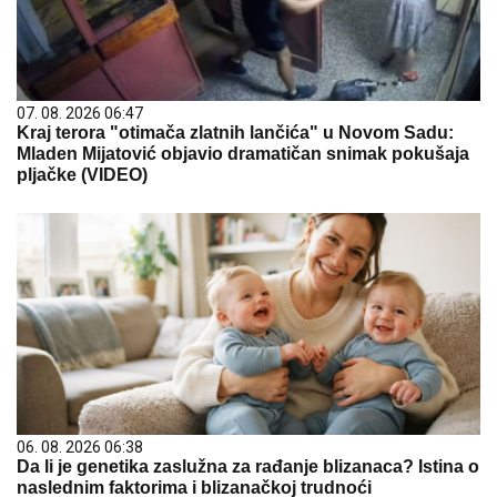
07. 08. 2026 06:47
Kraj terora "otimača zlatnih lančića" u Novom Sadu:
Mladen Mijatović objavio dramatičan snimak pokušaja
pljačke (VIDEO)
06. 08. 2026 06:38
Da li je genetika zaslužna za rađanje blizanaca? Istina o
naslednim faktorima i blizanačkoj trudnoći