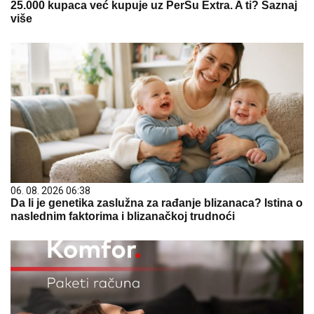
25.000 kupaca već kupuje uz PerSu Extra. A ti? Saznaj
više
06. 08. 2026 06:38
Da li je genetika zaslužna za rađanje blizanaca? Istina o
naslednim faktorima i blizanačkoj trudnoći