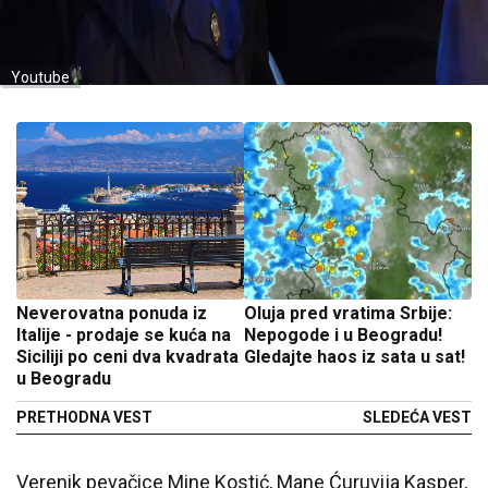
Youtube
Neverovatna ponuda iz
Oluja pred vratima Srbije:
Italije - prodaje se kuća na
Nepogode i u Beogradu!
Siciliji po ceni dva kvadrata
Gledajte haos iz sata u sat!
u Beogradu
PRETHODNA VEST
SLEDEĆA VEST
Verenik pevačice Mine Kostić, Mane Ćuruvija Kasper,