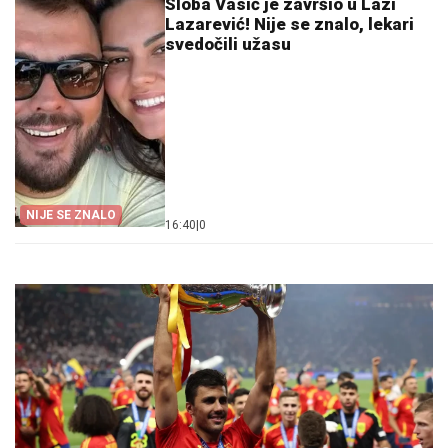
Sloba Vasić je završio u Lazi
Lazarević! Nije se znalo, lekari
svedočili užasu
NIJE SE ZNALO
16:40
|
0