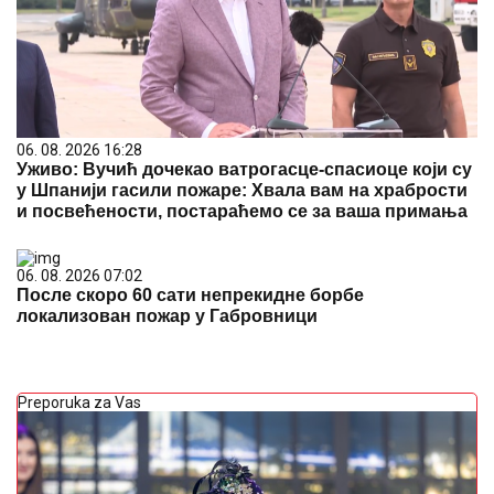
06. 08. 2026 16:28
Уживо: Вучић дочекао ватрогасце-спасиоце који су
у Шпанији гасили пожаре: Хвала вам на храбрости
и посвећености, постараћемо се за ваша примања
06. 08. 2026 07:02
После скоро 60 сати непрекидне борбе
локализован пожар у Габровници
Preporuka za Vas