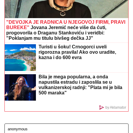
"IMAM NAJLEPŠU I NAJBOLJU MAJKU"
Elma
Sinanović danas slavi rođendan, niko ne veruje da je
napunila ovoliko godina, ćerka joj se obratila
emotivnim rečima
TRAMP KREĆE U REALIZACIJU
PLANA:
Otkriveni detalji prvog
projekta u Gazi
BOGATI PEKAR MUČEN I UBIJEN! U
"Blicu uživo" istražujemo ko ga je