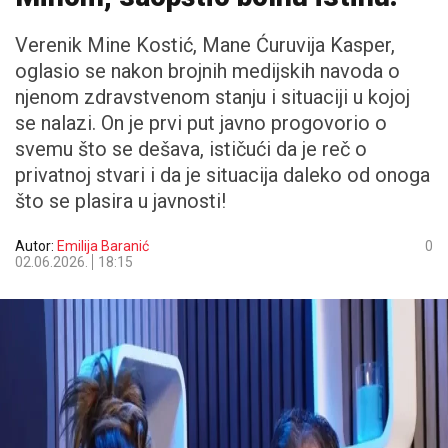
Verenik Mine Kostić, Mane Ćuruvija Kasper,
oglasio se nakon brojnih medijskih navoda o
njenom zdravstvenom stanju i situaciji u kojoj
se nalazi. On je prvi put javno progovorio o
svemu što se dešava, ističući da je reč o
privatnoj stvari i da je situacija daleko od onoga
što se plasira u javnosti!
Autor:
Emilija Baranić
0
02.06.2026.
18:15