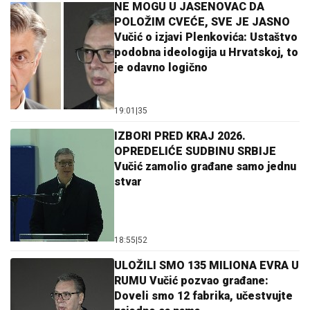
NE MOGU U JASENOVAC DA
POLOŽIM CVEĆE, SVE JE JASNO
Vučić o izjavi Plenkovića: Ustaštvo
podobna ideologija u Hrvatskoj, to
je odavno logično
19:01
|
35
IZBORI PRED KRAJ 2026.
OPREDELIĆE SUDBINU SRBIJE
Vučić zamolio građane samo jednu
stvar
18:55
|
52
ULOŽILI SMO 135 MILIONA EVRA U
RUMU Vučić pozvao građane:
Doveli smo 12 fabrika, učestvujte