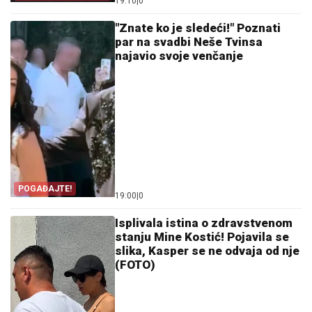
19:10
|
0
ALO!
"Znate ko je sledeći!" Poznati
par na svadbi Neše Tvinsa
najavio svoje venčanje
POGAĐAJTE!
19:00
|
0
Isplivala istina o zdravstvenom
stanju Mine Kostić! Pojavila se
slika, Kasper se ne odvaja od nje
(FOTO)