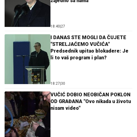
zajedno sa nama
18:40
|
27
I DANAS STE MOGLI DA ČUJETE
"STRELJAĆEMO VUČIĆA"
Predsednik upitao blokadere: Je
li to vaš program i plan?
18:27
|
30
VUČIĆ DOBIO NEOBIČAN POKLON
OD GRAĐANA "Ovo nikada u životu
nisam video"