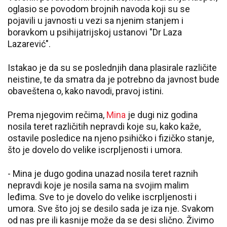
oglasio se povodom brojnih navoda koji su se
pojavili u javnosti u vezi sa njenim stanjem i
boravkom u psihijatrijskoj ustanovi "Dr Laza
Lazarević".
Istakao je da su se poslednjih dana plasirale različite
neistine, te da smatra da je potrebno da javnost bude
obaveštena o, kako navodi, pravoj istini.
Prema njegovim rečima,
Mina
je dugi niz godina
nosila teret različitih nepravdi koje su, kako kaže,
ostavile posledice na njeno psihičko i fizičko stanje,
što je dovelo do velike iscrpljenosti i umora.
- Mina je dugo godina unazad nosila teret raznih
nepravdi koje je nosila sama na svojim malim
leđima. Sve to je dovelo do velike iscrpljenosti i
umora. Sve što joj se desilo sada je iza nje. Svakom
od nas pre ili kasnije može da se desi slično. Živimo