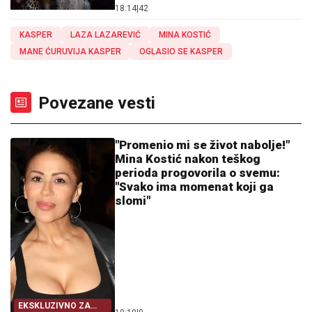
18:14
|
42
KASPER
LAZA LAZAREVIĆ
MINA KOSTIĆ
MANE ĆURUVIJA KASPER
OGLASIO SE KASPER
Povezane vesti
"Promenio mi se život nabolje!"
Mina Kostić nakon teškog
perioda progovorila o svemu:
"Svako ima momenat koji ga
slomi"
EKSKLUZIVNO ZA