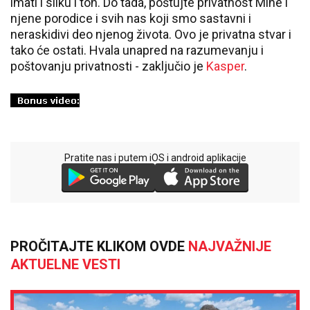
imati i sliku i ton. Do tada, poštujte privatnost Mine i
njene porodice i svih nas koji smo sastavni i
neraskidivi deo njenog života. Ovo je privatna stvar i
tako će ostati. Hvala unapred na razumevanju i
poštovanju privatnosti - zaključio je
Kasper
.
Pratite nas i putem iOS i android aplikacije
PROČITAJTE KLIKOM OVDE
NAJVAŽNIJE
AKTUELNE VESTI