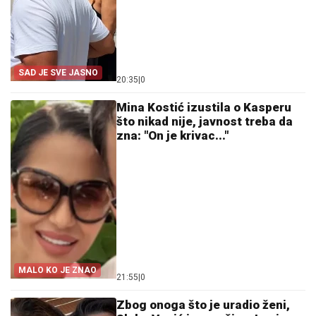
SAD JE SVE JASNO
20:35
|
0
Mina Kostić izustila o Kasperu
što nikad nije, javnost treba da
zna: "On je krivac..."
MALO KO JE ZNAO
21:55
|
0
Zbog onoga što je uradio ženi,