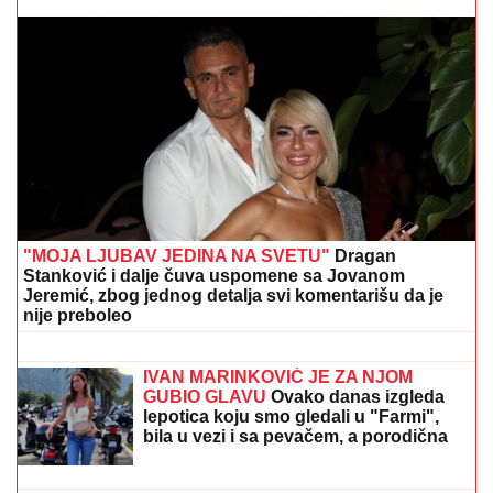
OVO JE MILKA (82) KOJU JE UBIO SIN! U
poslednje
vreme živela u Domu, jutros došla da obiđe sina, a on
je TUKAO DO SMRTI! (FOTO, VIDEO)
OPSADNO STANJE U CRNOJ GORI
Policija pretresa više lokacija: Traži se
lice sa Interpolove poternice!
OPASNA ZARAZA SE ŠIRI U
KOMŠILUKU:
Hitno se oglasio
ministar zdravlja