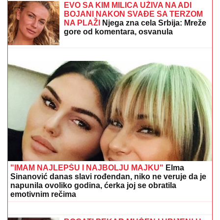
"MOJA LJUBAV JEDINA NA SVETU"
Dragan
Stanković i dalje čuva uspomene sa Jovanom
Jeremić, zbog jednog detalja svi komentarišu da je
nije preboleo
"NEĆE BITI KAO ONA KOJU PIŠU
OČAJNICE"
Jovana Jeremić sprema
haos, o ovome će svi brujati: Potkačila
bivše i sve muškarce
IVAN MARINKOVIĆ JE ZA NJOM
GUBIO GLAVU
Ovako danas izgleda
lepotica koju smo gledali u "Farmi",
bila u vezi i sa pevačem, a porodična
tragedija ju je slomila