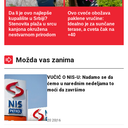
Da li je ovo najlepše
Ovo cveće obožava
kupalište u Srbiji?
paklene vrućine:
Stenovita plaža u srcu
Idealno je za sunčane
kanjona okružena
terase, a cveta čak na
nestvarnom prirodom
+40
Možda vas zanima
VUČIĆ O NIS-U: Nadamo se da
ćemo u narednim nedeljama to
moći da završimo
20:20
|
16