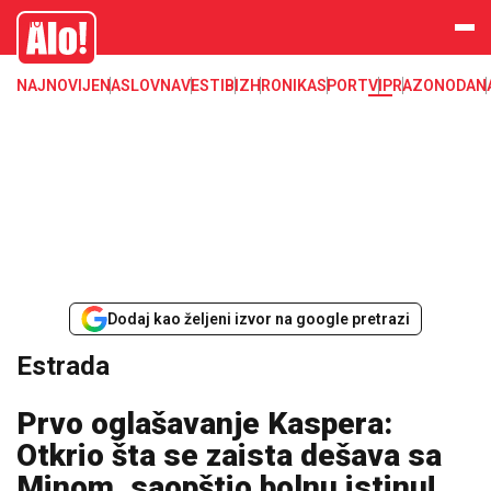
Estrada, poznati, VIP
Alo
NAJNOVIJE
NASLOVNA
VESTI
BIZ
HRONIKA
SPORT
VIP
RAZONODA
N
Dodaj kao željeni izvor na google pretrazi
Estrada
Prvo oglašavanje Kaspera:
Otkrio šta se zaista dešava sa
Minom, saopštio bolnu istinu!