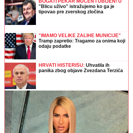
"ZLOČESTA, LJUBOMORNA BABA"
Dara Bubamara
UZVRATILA Cakani na prozivke, pa progovorila o
dečku i šokirala komentarom o Seki Aleksić (VIDEO)
EVO SA KIM MILICA UŽIVA NA ADI
BOJANI NAKON SVAĐE SA TERZOM
NA PLAŽI
Njega zna cela Srbija: Mreže
gore od komentara, osvanula
fotografija
Žena Mikija Đuričića se bavi
OZBILJNIM POSLOM Angelina radi na
dva mesta i ne eksponira se javno:
"Jako je sposobna"