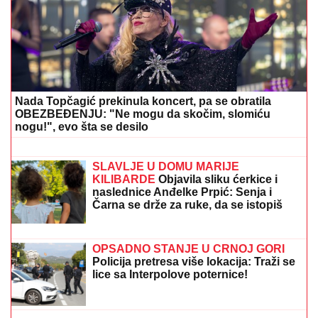
Nada Topčagić prekinula koncert, pa se obratila
OBEZBEĐENJU: "Ne mogu da skočim, slomiću
nogu!", evo šta se desilo
PODIGNUTA OPTUŽNICA PROTIV
MAJKE (50) I SINA (20)
Planirali
ubistvo Luke Bojovića?! Nađen
arsenal oružja, otkriven i PAKLENI
PLAN koji su skovali
SLAVLJE U DOMU MARIJE
KILIBARDE
Objavila sliku ćerkice i
naslednice Anđelke Prpić: Senja i
Čarna se drže za ruke, da se istopiš