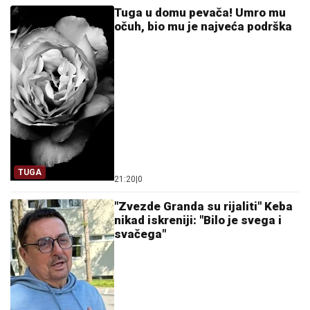
Tuga u domu pevača! Umro mu
očuh, bio mu je najveća podrška
TUGA
21:20
|
0
"Zvezde Granda su rijaliti" Keba
nikad iskreniji: "Bilo je svega i
svačega"