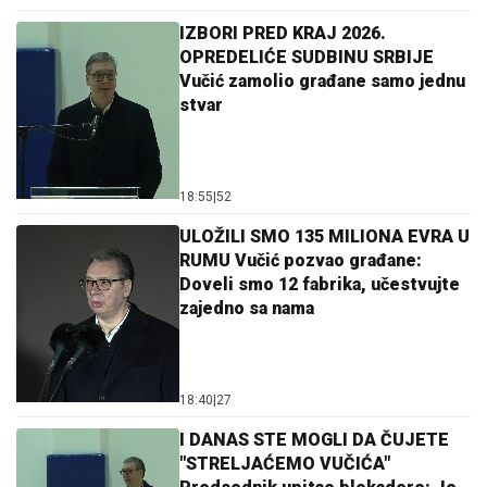
IZBORI PRED KRAJ 2026.
OPREDELIĆE SUDBINU SRBIJE
Vučić zamolio građane samo jednu
stvar
18:55
|
52
ULOŽILI SMO 135 MILIONA EVRA U
RUMU Vučić pozvao građane:
Doveli smo 12 fabrika, učestvujte
zajedno sa nama
18:40
|
27
I DANAS STE MOGLI DA ČUJETE
"STRELJAĆEMO VUČIĆA"