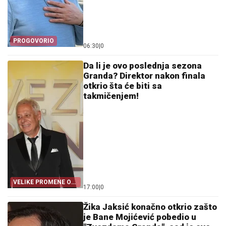
PROGOVORIO
06:30
|
0
Da li je ovo poslednja sezona
Granda? Direktor nakon finala
otkrio šta će biti sa
takmičenjem!
VELIKE PROMENE OD
17:00
|
0
SEPTEMBRA
Žika Jaksić konačno otkrio zašto
je Bane Mojićević pobedio u