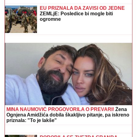
EKSKLUZIVNI PAPARACO BRENE SA NOVOM
SNAJKOM!
Uhvatili smo ih u prestižnom hotelu u
Crnoj Gori: Pevačica skockana od glave do pete,
Viktorova devojka bez šminke (VIDEO)
Uroš Stanić OTKRIVA TAJNU
SELIDBU! PRETNJE, TUŽBE OD
200.000 EVRA i USLOVI za povratak u
Elitu 10 ŠOKIRALI JAVNOST
(FOTO) "AKO JE DETE PAMETNO,
ZNA SE NA KOGA JE - NA TETKU"
Vanja Gudelj podelila objavu o malom