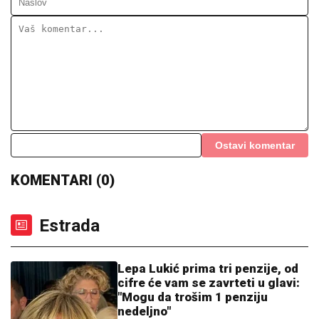
najgorim mukama dok su ga
PORODILA SE ZVEZDA GRANDA
osumnjičeni pljačkali
Plavokosa pevačica donela na svet
sina, roditelji dali ime sa MOĆNIM
ZNAČENJEM
BELI KOVČEG I BELI KRST ZA
LjUDMILU: Majka i
prijatelji ispratili na kremaciju Ruskinju ubijenu u
Borči (FOTO)
(FOTO, VIDEO) OVO JE ZORAN
OSUMNJIČEN ZA UBISTVO SVOJE
MAJKE NA NOVOM BEOGRADU!
Policija ga izvela bosog, KRVAVIH