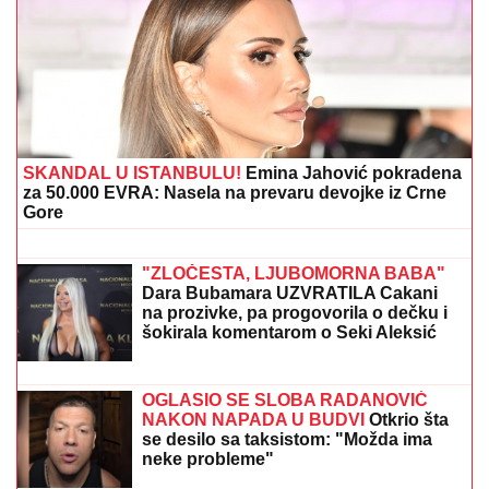
SKANDAL U ISTANBULU!
Emina Jahović pokradena
za 50.000 EVRA: Nasela na prevaru devojke iz Crne
Gore
MILJANA KULIĆ SE SKINULA U
BIKINI
Uhvatili smo je u Crnoj Gori na
plaži: Dok ona spava Siniša uči Željka
da pliva, a Marija i Tića se sunčaju
(Video)
"ZLOČESTA, LJUBOMORNA BABA"
Dara Bubamara UZVRATILA Cakani
na prozivke, pa progovorila o dečku i
šokirala komentarom o Seki Aleksić
(VIDEO)