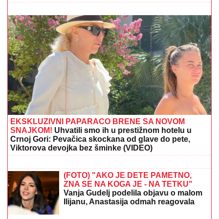
"MA NEK ME UBIJU, UHVATILA ME NEKA
SVEJEDNOĆA"
Isplivala prepiska Zvicerovih prljavih
policajaca: "Čitav me život jure, nek urade to da
počinem" (FOTO)
OGLASIO SE SLOBA RADANOVIĆ
NAKON NAPADA U BUDVI
Otkrio šta
se desilo sa taksistom: "Možda ima
neke probleme"
Dino Merlin je odbio folkerku kad ga je
pitala da snime duet: "Što me nisi
zvala kad si ubola najveći hit?!"