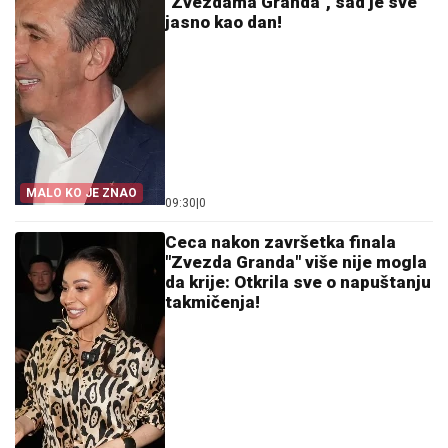
"Zvezdama Granda", sad je sve
jasno kao dan!
MALO KO JE ZNAO
09:30
|
0
Ceca nakon završetka finala
"Zvezda Granda" više nije mogla
da krije: Otkrila sve o napuštanju
takmičenja!