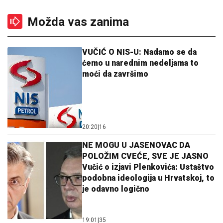
Možda vas zanima
VUČIĆ O NIS-U: Nadamo se da
ćemo u narednim nedeljama to
moći da završimo
20:20
|
16
NE MOGU U JASENOVAC DA
POLOŽIM CVEĆE, SVE JE JASNO
Vučić o izjavi Plenkovića: Ustaštvo
podobna ideologija u Hrvatskoj, to
je odavno logično
19:01
|
35