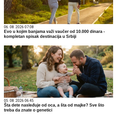
06. 08. 2026 07:08
Evo u kojim banjama važi vaučer od 10.000 dinara -
kompletan spisak destinacija u Srbiji
05. 08. 2026 06:45
Šta dete nasleđuje od oca, a šta od majke? Sve što
treba da znate o genetici