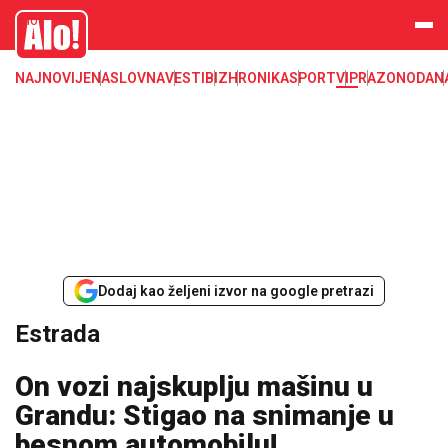
Estrada, poznati, VIP
Alo
NAJNOVIJE
NASLOVNA
VESTI
BIZ
HRONIKA
SPORT
VIP
RAZONODA
N
Dodaj kao željeni izvor na google pretrazi
Estrada
On vozi najskuplju mašinu u
Grandu: Stigao na snimanje u
besnom automobilu!