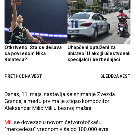
Otkriveno: Šta se dešava
Uhapšeni optuženi za
sa povredom Nika
ubistvo! U akciji učestvovali
Kalatesa?
specijalci i bezbednjaci
PRETHODNA VEST
SLEDEĆA VEST
Danas, 11. maja, nastavlja se snimanje Zvezda
Granda, a među prvima je stigao kompozitor
Aleksandar Milić Mili u besnoj mašini.
Mili
se dovezao u novom četvorotočkašu
"mercedesu" vrednom više od 100.000 evra.