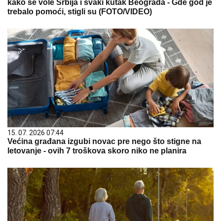
kako se vole Srbija i svaki kutak Beograda - Gde god je
trebalo pomoći, stigli su (FOTO/VIDEO)
15. 07. 2026 07:44
Većina građana izgubi novac pre nego što stigne na
letovanje - ovih 7 troškova skoro niko ne planira