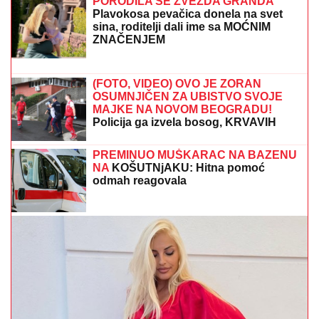
Ilijanu, Anastasija odmah reagovala
(VIDEO) ŠOK OBRT NAKON BURNOG SUSRETA SA
MILICOM NA ADI BOJANI
Terza video Barbaru! Dva
puta pričali, a onda ga pozvala: "Upisaću se kao
otac"
EU PRIZNALA DA ZAVISI OD JEDNE
ZEMLjE: Posledice bi mogle biti
ogromne
Dragan Stanković zaprosio