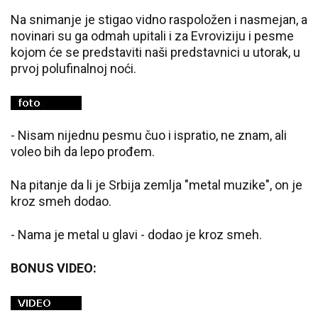
Na snimanje je stigao vidno raspoložen i nasmejan, a
novinari su ga odmah upitali i za Evroviziju i pesme
kojom će se predstaviti naši predstavnici u utorak, u
prvoj polufinalnoj noći.
- Nisam nijednu pesmu čuo i ispratio, ne znam, ali
voleo bih da lepo prođem.
Na pitanje da li je Srbija zemlja "metal muzike", on je
kroz smeh dodao.
- Nama je metal u glavi - dodao je kroz smeh.
BONUS VIDEO: