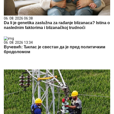
06. 08. 2026 06:38
Da li je genetika zaslužna za rađanje blizanaca? Istina o
naslednim faktorima i blizanačkoj trudnoći
06. 08. 2026 13:34
Вучевић: Ђилас је свестан да је пред политичким
бродоломом