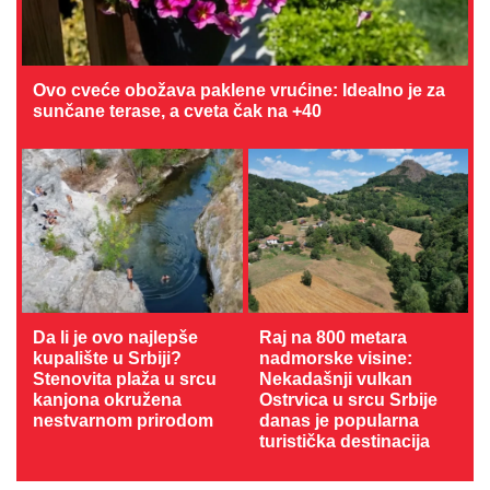
Ovo cveće obožava paklene vrućine: Idealno je za
sunčane terase, a cveta čak na +40
Da li je ovo najlepše
Raj na 800 metara
kupalište u Srbiji?
nadmorske visine:
Stenovita plaža u srcu
Nekadašnji vulkan
kanjona okružena
Ostrvica u srcu Srbije
nestvarnom prirodom
danas je popularna
turistička destinacija