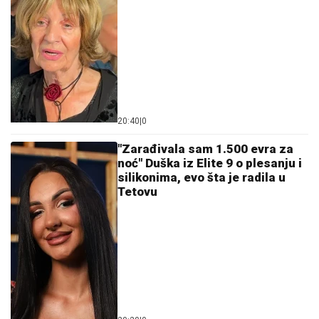
nogu sa lisicama na rukama, ušao u
kola Hitne pomoći
PREMINUO MUŠKARAC NA BAZENU
NA
KOŠUTNjAKU: Hitna pomoć
odmah reagovala
RAZVELA SE OD KOLEGE I PROCVETALA
Pevačica
u vrtoglavim štiklama i haljini pripijenoj uz telo
pokazala figuru nakon dva porođaj (Foto)
DRAMA NA ADI BOJANI!
Milica i Terza
se SUOČILI NA MORU: Posvađali se
nasred plaže pred svima, evo zbog