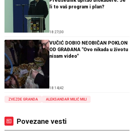
Predsednik upitao blokadere: Je
li to vaš program i plan?
18:27
|
30
VUČIĆ DOBIO NEOBIČAN POKLON
OD GRAĐANA "Ovo nikada u životu
nisam video"
18:14
|
42
ZVEZDE GRANDA
ALEKSANDAR MILIĆ MILI
Povezane vesti