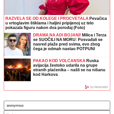
Aleksandru nakon TRI MESECA
VEZE, a svi u čudu KOLIKO JE ONA
ZAPRAVO MLAĐA OD NJEGA!
MINA NAUMOVIĆ PROGOVORILA O PREVARI!
Žena
Ognjena Amidžića dobila škakljivo pitanje, pa iskreno
priznala: "To je lakše"
MILICA NAMAMILA PEKARA (73)
ZBOG INTIMNIH ODNOSA, PA GA
ZVERSKI MUČILA DO SMRTI!
Otkrivamo detalje ubistva na
Karaburmi koji LEDE KRV: Izdahnuo u