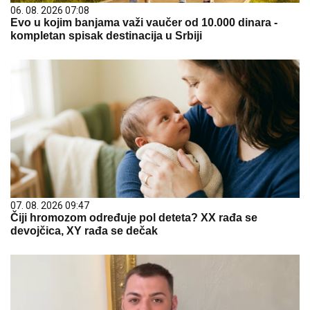
06. 08. 2026 07:08
Evo u kojim banjama važi vaučer od 10.000 dinara -
kompletan spisak destinacija u Srbiji
07. 08. 2026 09:47
Čiji hromozom određuje pol deteta? XX rađa se
devojčica, XY rađa se dečak