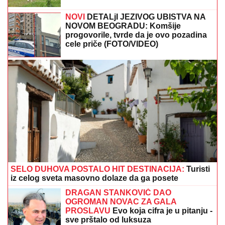
"DOK JA RAĐAM NAŠ BLAGOSLOV, TI ME VARAŠ U
NAŠEM KREVETU"
Pevačicu je muž prevario dok je
bila u porodilištu: "To boli"
TEŠKA NESREĆA KOD RUME
Auto
udario u bicikl, stradao muškarac
DOJAVA O BOMBI NA AUTOBUSKOJ
STANICI
Drama u Prištini: Sve vrvi od
policije