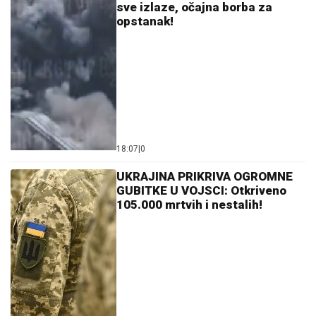
sve izlaze, očajna borba za
opstanak!
18:07
|
0
UKRAJINA PRIKRIVA OGROMNE
GUBITKE U VOJSCI: Otkriveno
105.000 mrtvih i nestalih!