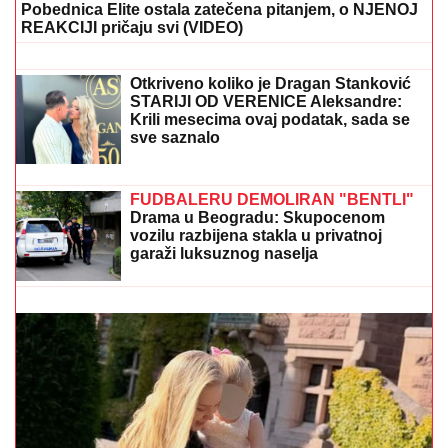
Pobednica Elite ostala zatečena pitanjem, o NJENOJ
REAKCIJI pričaju svi (VIDEO)
Ovo se dešava u domu Ognjena
Amidžića i Mine Naumović, redovno ih
POSEĆUJE ŽENA IZ AZIJE: "Bio je
proces oko papirologije, sa Perunom
ne može da pomogne"
Otkriveno koliko je Dragan Stanković
STARIJI OD VERENICE Aleksandre:
Krili mesecima ovaj podatak, sada se
sve saznalo