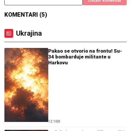
Hrvatskog sudiju unakazili od batina! Napadači ga
tukli teleskopskim palicama, pa ga šutirali po putu
"IMAO JE NAPADE, TREBALO SE
IZBORITI SA TIM"
Pevačica zbog
unuka sa autizmom otišla da živi na
selo, pa morala da donese najtežu
odluku: "Postao je agresivan"
NOVI
DETALjI JEZIVOG UBISTVA NA
NOVOM BEOGRADU: Komšije
progovorile, tvrde da je ovo pozadina
cele priče (FOTO/VIDEO)