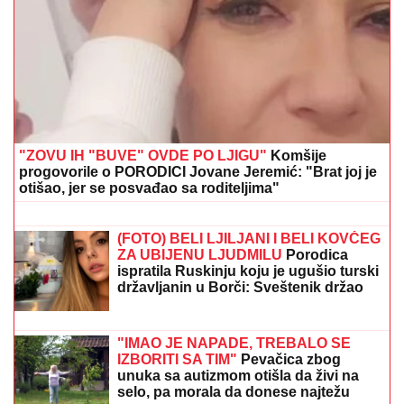
PORODILA SE ZVEZDA GRANDA
Plavokosa
pevačica donela na svet sina, roditelji dali ime sa
MOĆNIM ZNAČENJEM
"ZAPLAČEM KADA MI JE TEŠKO"
Mina Kostić se nakon izlaska iz "Laze"
ne odvaja od Kaspera: On joj se sada
obratio emotivnim rečima
Veza sa pevačicom je ovog poznatog
muškarca odvela u propast: Bio
najpoželjniji na estradi, pa se odselio
iz Srbije