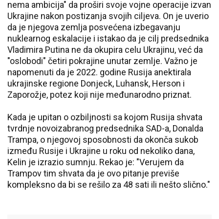
nema ambicija" da proširi svoje vojne operacije izvan
Ukrajine nakon postizanja svojih ciljeva. On je uverio
da je njegova zemlja posvećena izbegavanju
nuklearnog eskalacije i istakao da je cilj predsednika
Vladimira Putina ne da okupira celu Ukrajinu, već da
"oslobodi" četiri pokrajine unutar zemlje. Važno je
napomenuti da je 2022. godine Rusija anektirala
ukrajinske regione Donjeck, Luhansk, Herson i
Zaporožje, potez koji nije međunarodno priznat.
Kada je upitan o ozbiljnosti sa kojom Rusija shvata
tvrdnje novoizabranog predsednika SAD-a, Donalda
Trampa, o njegovoj sposobnosti da okonča sukob
između Rusije i Ukrajine u roku od nekoliko dana,
Kelin je izrazio sumnju. Rekao je: "Verujem da
Trampov tim shvata da je ovo pitanje previše
kompleksno da bi se rešilo za 48 sati ili nešto slično."