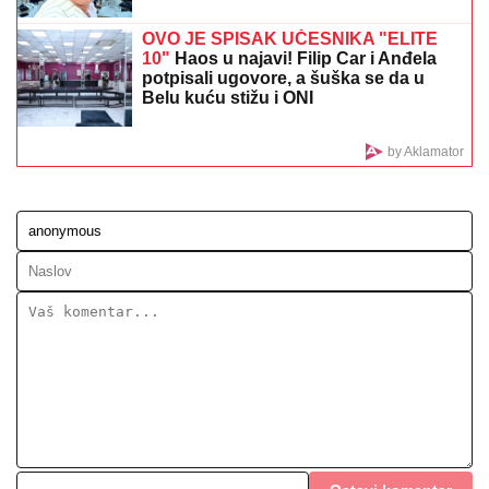
"ZOVU IH "BUVE" OVDE PO LJIGU"
Komšije
progovorile o PORODICI Jovane Jeremić: "Brat joj je
otišao, jer se posvađao sa roditeljima"
OPROŠTAJ VELIKANA:
Legendarni
vaterpolisti Vladimir Vujasinović i
Dejan Savić 2008. na OI oprostile se
od reprezentacije
(FOTO) BELI LJILJANI I BELI KOVČEG
ZA UBIJENU LJUDMILU
Porodica
ispratila Ruskinju koju je ugušio turski
državljanin u Borči: Sveštenik držao
opelo na Lešću