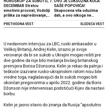
HOROSKOP ZA SUBOTU, 7.
OVO JE LUKSUZNA KUĆA
DECEMBAR Strelcu
SAŠE POPOVIĆA!
emotivni procvat, Vodoliji
Skupocena vila oduzima
prilika za napredovanje,
dah, a ovo nikoga ne
Raku nervoza
ostavlja ravnodušnim!
PRETHODNA VEST
SLEDEĆA VEST
(FOTO)
U nedavnom intervjuu za LBC, ruski ambasador u
Velikoj Britaniji, Andrej Kelin, izrazio je svoje
verovanje da bi se sukob u Ukrajini mogao rešiti pre
dve godine da nije bilo mešanja bivšeg britanskog
premijera Borisa Džonsona. Kelin je rekao da patnja i
teškoće izazvane rusko-ukrajinskim ratom nisu bile
vredne toga, naglašavajući da bi sukob mogao biti
okončan pregovorima u aprilu 2022. godine da Boris
Džonson nije intervenisao podstičući Kijev da nastavi
borbu.
Kelin je jasno stavio do znanja da Rusija "apsolutno