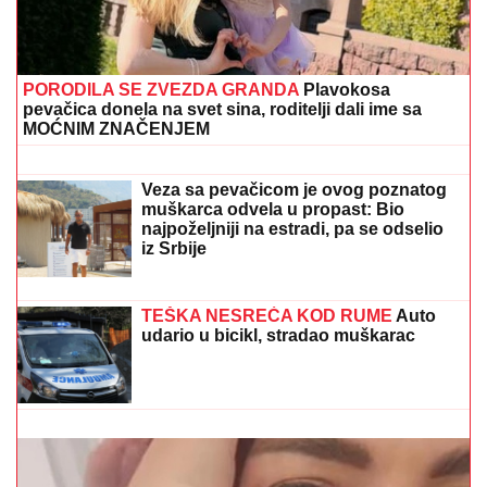
LUKASOVA NAJMLAĐA ĆERKA VIKTORIJA JE BAŠ
PORASLA!
Sa sestrom Sofijom uživa na moru:
Ponosna mama Sonja pokazala fotke, puno joj srce
FUDBALERU DEMOLIRAN "BENTLI"
Drama u Beogradu: Skupocenom
vozilu razbijena stakla u privatnoj
garaži luksuznog naselja
"Jedini je rekao "NEĆU NIKAD!"
Jovana Jeremić ZAPLAKALA pred
kamerama ZBOG BIZNISMENA: Javno
je PONIZIO, a onda potezom iznenadio
javnost!