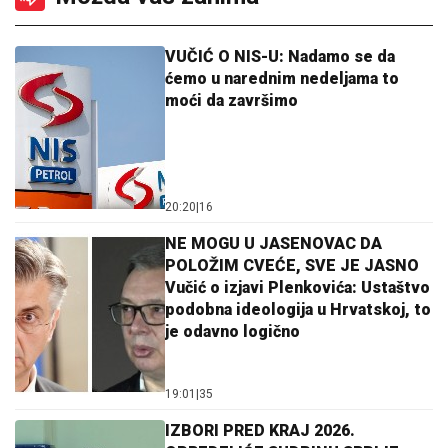
VUČIĆ O NIS-U: Nadamo se da
ćemo u narednim nedeljama to
moći da završimo
20:20
|
16
NE MOGU U JASENOVAC DA
POLOŽIM CVEĆE, SVE JE JASNO
Vučić o izjavi Plenkovića: Ustaštvo
podobna ideologija u Hrvatskoj, to
je odavno logično
19:01
|
35
IZBORI PRED KRAJ 2026.