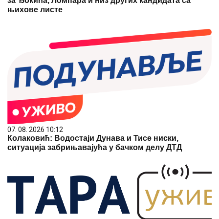
за Ђокића, Ломпара и низ других кандидата са
њихове листе
07. 08. 2026 10:12
Колаковић: Водостаји Дунава и Тисе ниски,
ситуација забрињавајућа у бачком делу ДТД