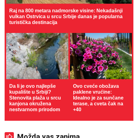
Raj na 800 metara nadmorske visine: Nekadašnji
vulkan Ostrvica u srcu Srbije danas je popularna
turistička destinacija
Da li je ovo najlepše
Ovo cveće obožava
kupalište u Srbiji?
paklene vrućine:
Stenovita plaža u srcu
Idealno je za sunčane
kanjona okružena
terase, a cveta čak na
nestvarnom prirodom
+40
Možda vas zanima