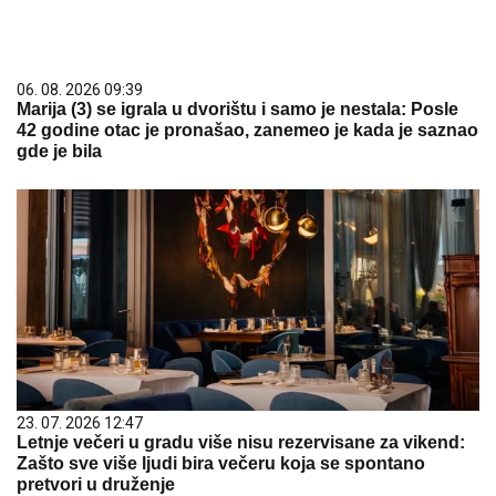
06. 08. 2026 09:39
Marija (3) se igrala u dvorištu i samo je nestala: Posle
42 godine otac je pronašao, zanemeo je kada je saznao
gde je bila
23. 07. 2026 12:47
Letnje večeri u gradu više nisu rezervisane za vikend:
Zašto sve više ljudi bira večeru koja se spontano
pretvori u druženje