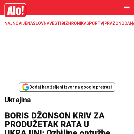
Ukrajina
Alo
NAJNOVIJE
NASLOVNA
VESTI
BIZ
HRONIKA
SPORT
VIP
RAZONODA
N
Dodaj kao željeni izvor na google pretrazi
Ukrajina
BORIS DŽONSON KRIV ZA
PRODUŽETAK RATA U
UKRAJINI: Ozbiljne optužbe