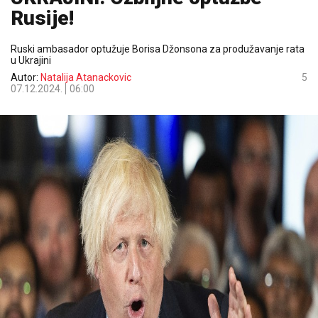
Rusije!
Ruski ambasador optužuje Borisa Džonsona za produžavanje rata
u Ukrajini
Autor:
Natalija Atanackovic
5
07.12.2024.
06:00