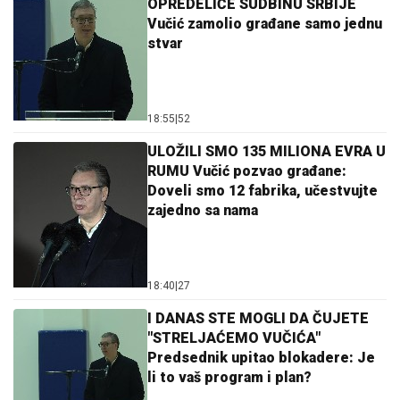
OPREDELIĆE SUDBINU SRBIJE
Vučić zamolio građane samo jednu
stvar
18:55
|
52
ULOŽILI SMO 135 MILIONA EVRA U
RUMU Vučić pozvao građane:
Doveli smo 12 fabrika, učestvujte
zajedno sa nama
18:40
|
27
I DANAS STE MOGLI DA ČUJETE
"STRELJAĆEMO VUČIĆA"
Predsednik upitao blokadere: Je
li to vaš program i plan?