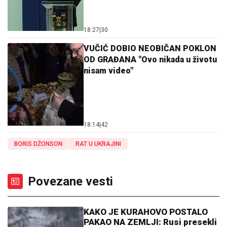
18:27
|
30
VUČIĆ DOBIO NEOBIČAN POKLON
OD GRAĐANA "Ovo nikada u životu
nisam video"
18:14
|
42
BORIS DŽONSON
RAT U UKRAJINI
Povezane vesti
KAKO JE KURAHOVO POSTALO
PAKAO NA ZEMLJI: Rusi presekli