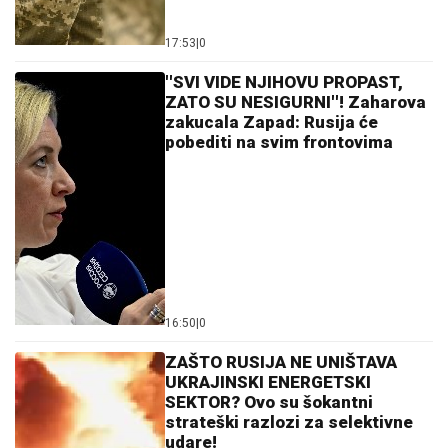
17:53
|
0
''SVI VIDE NJIHOVU PROPAST,
ZATO SU NESIGURNI''! Zaharova
zakucala Zapad: Rusija će
pobediti na svim frontovima
16:50
|
0
ZAŠTO RUSIJA NE UNIŠTAVA
UKRAJINSKI ENERGETSKI
SEKTOR? Ovo su šokantni
strateški razlozi za selektivne
udare!