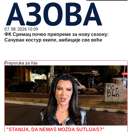
07. 08. 2026 10:09
ФК Сремац почео припреме за нову сезону:
Сачуван костур екипе, амбиције све веће
Preporuka za Vas
"STANIJA, DA NEMAŠ MOŽDA SUTLIJAŠ?"