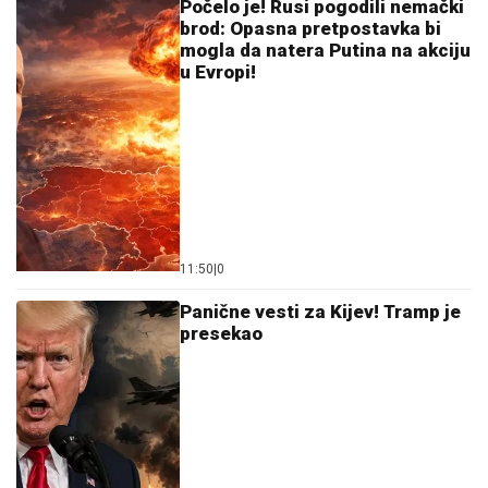
SELO DUHOVA POSTALO HIT DESTINACIJA:
Turisti
iz celog sveta masovno dolaze da ga posete
DRAGAN STANKOVIĆ DAO
OGROMAN NOVAC ZA GALA
PROSLAVU
Evo koja cifra je u pitanju -
sve prštalo od luksuza
OVO JE SPISAK UČESNIKA "ELITE
10"
Haos u najavi! Filip Car i Anđela
potpisali ugovore, a šuška se da u
Belu kuću stižu i ONI
by Aklamator