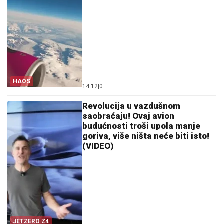
HAOS
14:12
|
0
Revolucija u vazdušnom
saobraćaju! Ovaj avion
budućnosti troši upola manje
goriva, više ništa neće biti isto!
(VIDEO)
JETZERO Z4