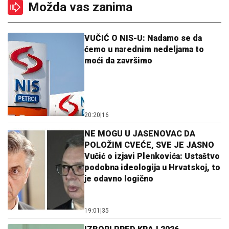
Možda vas zanima
VUČIĆ O NIS-U: Nadamo se da
ćemo u narednim nedeljama to
moći da završimo
20:20
|
16
NE MOGU U JASENOVAC DA
POLOŽIM CVEĆE, SVE JE JASNO
Vučić o izjavi Plenkovića: Ustaštvo
podobna ideologija u Hrvatskoj, to
je odavno logično
19:01
|
35