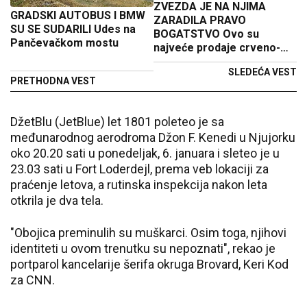
ZVEZDA JE NA NJIMA
GRADSKI AUTOBUS I BMW
ZARADILA PRAVO
SU SE SUDARILI Udes na
BOGATSTVO Ovo su
Pančevačkom mostu
najveće prodaje crveno-
belih u poslednjih deset
SLEDEĆA VEST
godina
PRETHODNA VEST
DžetBlu (JetBlue) let 1801 poleteo je sa
međunarodnog aerodroma Džon F. Kenedi u Njujorku
oko 20.20 sati u ponedeljak, 6. januara i sleteo je u
23.03 sati u Fort Loderdejl, prema veb lokaciji za
praćenje letova, a rutinska inspekcija nakon leta
otkrila je dva tela.
"Obojica preminulih su muškarci. Osim toga, njihovi
identiteti u ovom trenutku su nepoznati", rekao je
portparol kancelarije šerifa okruga Brovard, Keri Kod
za CNN.