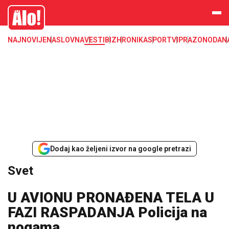
Svet, Ruske vesti, Planeta, Region
Alo
NAJNOVIJE
NASLOVNA
VESTI
BIZ
HRONIKA
SPORT
VIP
RAZONODA
N
Dodaj kao željeni izvor na google pretrazi
Svet
U AVIONU PRONAĐENA TELA U
FAZI RASPADANJA Policija na
nogama