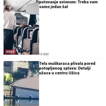
putovanje avionom: Treba vam
samo jedan šal
VIDEO
16:30
|
0
Tela muškaraca plivala pored
potopljenog splava: Detalji
užasa u centru Užica