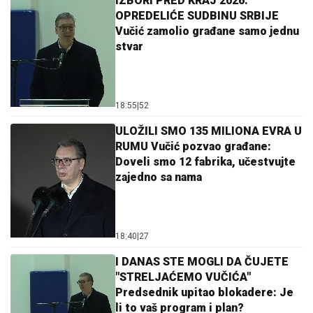
IZBORI PRED KRAJ 2026.
OPREDELIĆE SUDBINU SRBIJE
Vučić zamolio građane samo jednu
stvar
18:55
|
52
ULOŽILI SMO 135 MILIONA EVRA U
RUMU Vučić pozvao građane:
Doveli smo 12 fabrika, učestvujte
zajedno sa nama
18:40
|
27
I DANAS STE MOGLI DA ČUJETE
"STRELJAĆEMO VUČIĆA"
Predsednik upitao blokadere: Je
li to vaš program i plan?