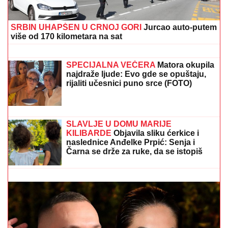
SRBIN UHAPŠEN U CRNOJ GORI
Jurcao auto-putem
više od 170 kilometara na sat
KAMION SA PRIKOLICOM POKOSIO
PUTARE!
Detalji stravične nesreće
kod Šapca: Radili na održavanju puta,
NIJE IM BILO SPASA!
SPECIJALNA VEČERA
Matora okupila
najdraže ljude: Evo gde se opuštaju,
rijaliti učesnici puno srce (FOTO)