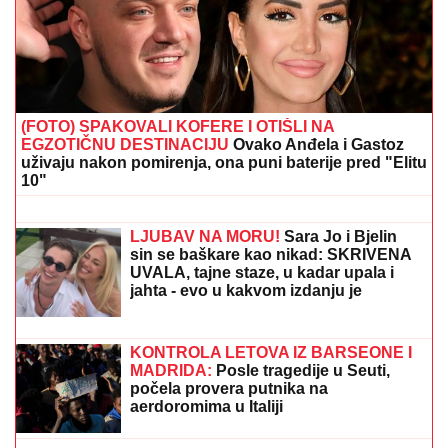
TUGA U DOMU PEVAČA
Umro mu je očuh, bio mu je
najveća podrška: "Počivaj u miru"
SLAVLJE U DOMU MARIJE
KILIBARDE
Objavila sliku ćerkice i
naslednice Anđelke Prpić: Senja i
Čarna se drže za ruke, da se istopiš
Dino Merlin je odbio folkerku kad ga je
pitala da snime duet: "Što me nisi
zvala kad si ubola najveći hit?!"