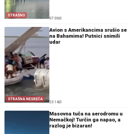
STRAŠNO
07:00
|
0
Avion s Amerikancima srušio se
na Bahamima! Putnici snimili
udar
STRAŠNA NESREĆA
23:14
|
0
Masovna tuča na aerodromu u
Nemačkoj! Turčin ga napao, a
razlog je bizaran!