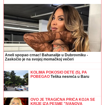
(FOTO) SPAKOVALI KOFERE I OTIŠLI NA
EGZOTIČNU DESTINACIJU
Ovako Anđela i Gastoz
uživaju nakon pomirenja, ona puni baterije pred "Elitu
10"
"Mislila sam samo da sam umorna..."
Evo u kakvom je STANJU Ana
Radulović nakon što joj je POZILO
NASRED ULICE
LJUBAV NA MORU!
Sara Jo i Bjelin
sin se baškare kao nikad: SKRIVENA
UVALA, tajne staze, u kadar upala i
jahta - evo u kakvom izdanju je
pevačica slikala Alekseja (FOTO)