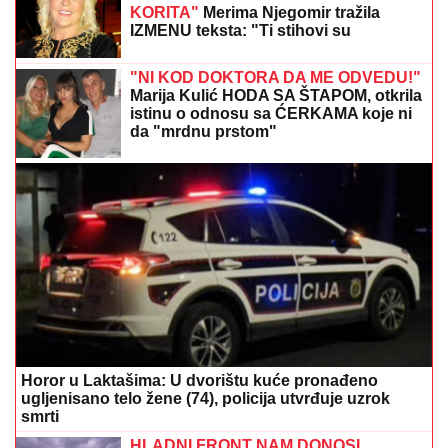
(VIDEO) NEMANJA GUDELJ SE NE ODVAJA OD
SINA!
Anastasija objavila snimak sa mora: Ponosni
tata gura kolica dok Ilijan spava, raznežila sve
KONTROLA LETOVA IZ BARSEONE I
MADRIDA:
Posle tragedije u Seuti,
počela provera putnika na
aerdoromima u Italiji
(VIDEO) DRAGAN UREDIO VILU U
GROCKOJ NAKON RASKIDA SA
JOVANOM JEREMIĆ
Ovako sada
izgleda, mlađa devojka se pita za sve