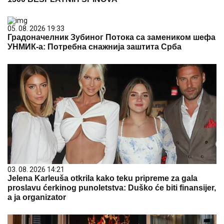
05. 08. 2026 19:33
Градоначелник Зубиног Потока са замеником шефа
УНМИК-а: Потребна снажнија заштита Срба
03. 08. 2026 14:21
Jelena Karleuša otkrila kako teku pripreme za gala
proslavu ćerkinog punoletstva: Duško će biti finansijer,
a ja organizator