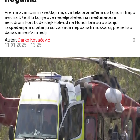
Prema zvaničnim izveštajima, dva tela pronađena u stajnom trapu
aviona DžetBlu koji je ove nedelje sleteo na međunarodni
aerodrom Fort Loderdejl-Holivud na Floridi, bila su u stanju
raspadanja, a u pitanju su za sada nepoznati muškarci, preneli su
danas američki mediji.
Autor:
Darko Kovačević
0
11.01.2025.
13:25