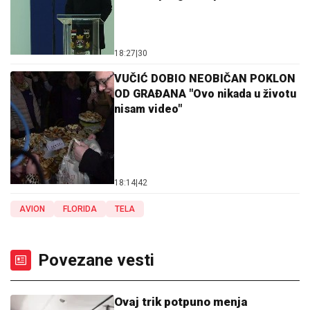
18:27
|
30
VUČIĆ DOBIO NEOBIČAN POKLON
OD GRAĐANA "Ovo nikada u životu
nisam video"
18:14
|
42
AVION
FLORIDA
TELA
Povezane vesti
Ovaj trik potpuno menja