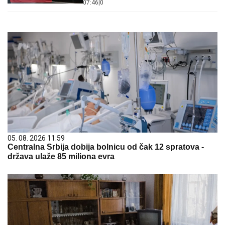
07:46
|
0
05. 08. 2026 11:59
Centralna Srbija dobija bolnicu od čak 12 spratova -
država ulaže 85 miliona evra