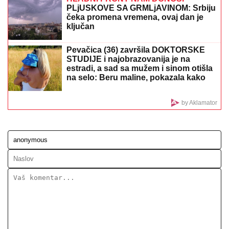
Aneli spopao crnac! Bahanalije u Dubrovniku -
Zaskočio je na svojoj momačkoj večeri
Glumac sastavio tri testamenta, sve
što je imao ostavio je ženi: "Ako ne
bude u stanju da raspolaže imovinom,
neka sve rasproda"
KOLIMA POKOSIO DETE (5), PA
POBEGAO
Teška nesreća u Baru