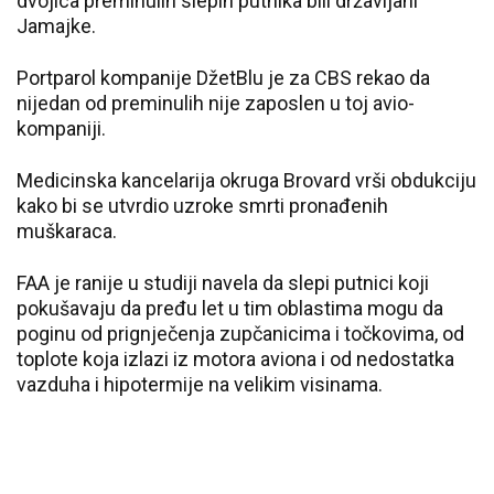
dvojica preminulih slepih putnika bili državljani
Jamajke.
Portparol kompanije DžetBlu je za CBS rekao da
nijedan od preminulih nije zaposlen u toj avio-
kompaniji.
Medicinska kancelarija okruga Brovard vrši obdukciju
kako bi se utvrdio uzroke smrti pronađenih
muškaraca.
FAA je ranije u studiji navela da slepi putnici koji
pokušavaju da pređu let u tim oblastima mogu da
poginu od prignječenja zupčanicima i točkovima, od
toplote koja izlazi iz motora aviona i od nedostatka
vazduha i hipotermije na velikim visinama.