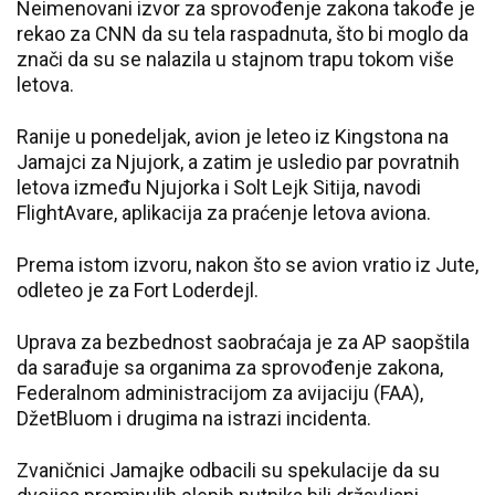
Neimenovani izvor za sprovođenje zakona takođe je
rekao za CNN da su tela raspadnuta, što bi moglo da
znači da su se nalazila u stajnom trapu tokom više
letova.
Ranije u ponedeljak, avion je leteo iz Kingstona na
Jamajci za Njujork, a zatim je usledio par povratnih
letova između Njujorka i Solt Lejk Sitija, navodi
FlightAvare, aplikacija za praćenje letova aviona.
Prema istom izvoru, nakon što se avion vratio iz Jute,
odleteo je za Fort Loderdejl.
Uprava za bezbednost saobraćaja je za AP saopštila
da sarađuje sa organima za sprovođenje zakona,
Federalnom administracijom za avijaciju (FAA),
DžetBluom i drugima na istrazi incidenta.
Zvaničnici Jamajke odbacili su spekulacije da su