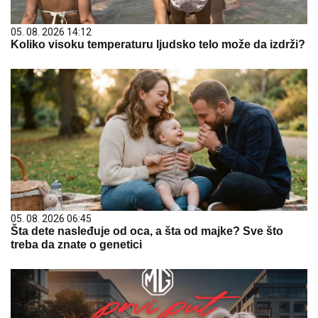
05. 08. 2026 14:12
Koliko visoku temperaturu ljudsko telo može da izdrži?
05. 08. 2026 06:45
Šta dete nasleđuje od oca, a šta od majke? Sve što
treba da znate o genetici