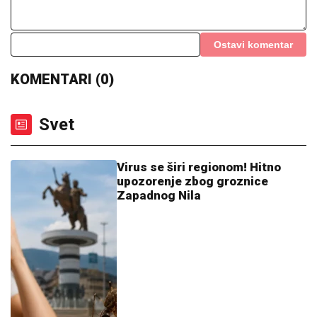
VERIO JE POSLE TRI MESECA VEZE:
Evo KO JE
IZABRANICA Dragana Stankovića, mnogima privukla
pažnju još na koncertu poznate pevačice!
OVO JE TRAGIČNA PRIČA KOJA SE
KRIJE IZA PESME "IVANOVA
KORITA"
Merima Njegomir tražila
IZMENU teksta: "Ti stihovi su
naknadno dopisani"
"NI KOD DOKTORA DA ME ODVEDU!"
Marija Kulić HODA SA ŠTAPOM, otkrila
istinu o odnosu sa ĆERKAMA koje ni
da "mrdnu prstom"