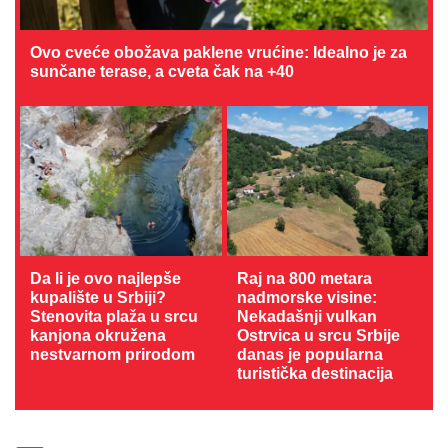
Ovo cveće obožava paklene vrućine: Idealno je za
sunčane terase, a cveta čak na +40
Da li je ovo najlepše
Raj na 800 metara
kupalište u Srbiji?
nadmorske visine:
Stenovita plaža u srcu
Nekadašnji vulkan
kanjona okružena
Ostrvica u srcu Srbije
nestvarnom prirodom
danas je popularna
turistička destinacija