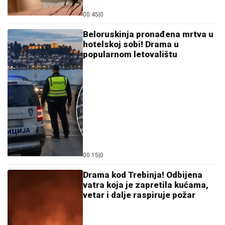
Horor u Laktašima: U dvorištu kuće pronađeno
ugljenisano telo žene (74), policija utvrđuje uzrok
smrti
HLADNI FRONT NAM DONOSI
PLjUSKOVE SA GRMLjAVINOM: Srbiju
čeka promena vremena, ovaj dan je
ključan
Pevačica (36) završila DOKTORSKE
STUDIJE i najobrazovanija je na
estradi, a sad sa mužem i sinom otišla
na selo: Beru maline, pokazala kako
uživaju
by Aklamator