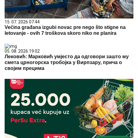
15. 07. 2026 07:44
Većina građana izgubi novac pre nego što stigne na
letovanje - ovih 7 troškova skoro niko ne planira
05. 08. 2026 19:02
Лековић: Марковић умјесто да одговори зашто му
смета црногорска тробојка у Вирпзару, прича о
својим прецима