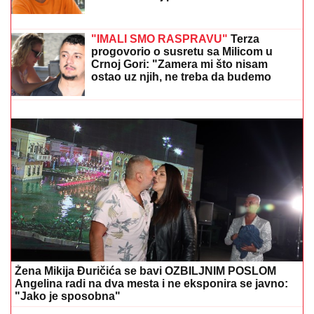
"UZNEMIREN SAM, BRAT MI JE
OKRUŽEN POŽARIMA"
Darko
Tanasijević očajan zbog loše situacije
u Deliblatskoj peščari: "SVI SU
EVAKUISANI", otkrio koje informacije
ima
ZA
LjUBITELjE BRZE ISPLATE: Goleade u prvom
poluvremenu
"IMALI SMO RASPRAVU"
Terza
progovorio o susretu sa Milicom u
Crnoj Gori: "Zamera mi što nisam
ostao uz njih, ne treba da budemo
Kulići" (VIDEO)