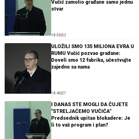
Vučić zamolio građane samo jednu
stvar
18:55
|
52
ULOŽILI SMO 135 MILIONA EVRA U
RUMU Vučić pozvao građane:
Doveli smo 12 fabrika, učestvujte
zajedno sa nama
18:40
|
27
I DANAS STE MOGLI DA ČUJETE
"STRELJAĆEMO VUČIĆA"
Predsednik upitao blokadere: Je
li to vaš program i plan?