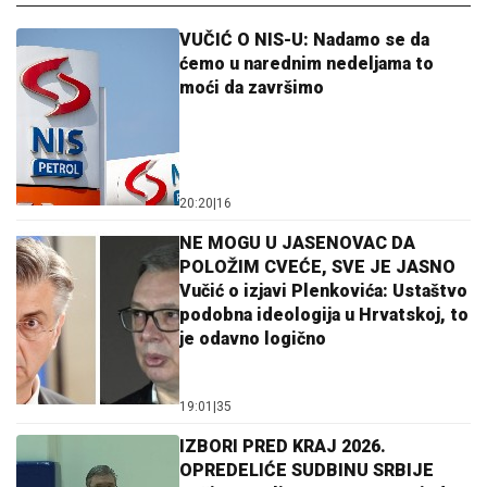
VUČIĆ O NIS-U: Nadamo se da
ćemo u narednim nedeljama to
moći da završimo
20:20
|
16
NE MOGU U JASENOVAC DA
POLOŽIM CVEĆE, SVE JE JASNO
Vučić o izjavi Plenkovića: Ustaštvo
podobna ideologija u Hrvatskoj, to
je odavno logično
19:01
|
35
IZBORI PRED KRAJ 2026.
OPREDELIĆE SUDBINU SRBIJE