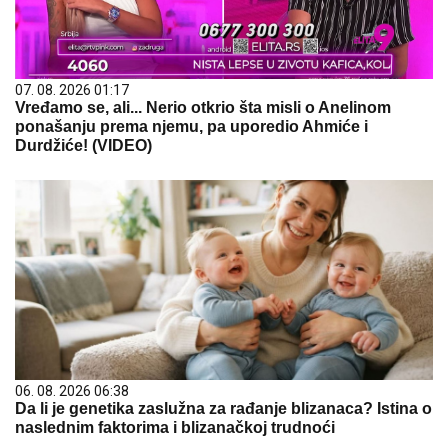
07. 08. 2026 01:17
Vređamo se, ali... Nerio otkrio šta misli o Anelinom
ponašanju prema njemu, pa uporedio Ahmiće i
Durdžiće! (VIDEO)
06. 08. 2026 06:38
Da li je genetika zaslužna za rađanje blizanaca? Istina o
naslednim faktorima i blizanačkoj trudnoći