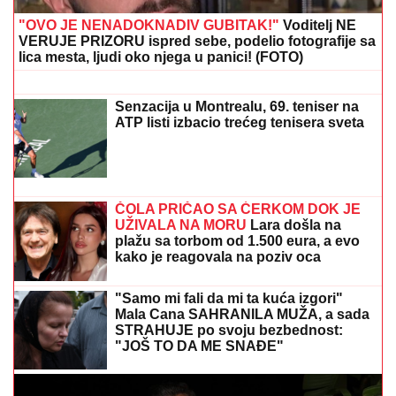
SUSRET na ulici (FOTO)
MNOGE OD OVIH PESAMA
OBOŽAVATE
Ovo je 10 numera koje je
Dino Merlin obradio od stranih
izvođača - ostaćete u čudu kad vidite
spisak
"ASMIN ŠALJE LJUDE, STANIJA ĆE DA IZGUBI
VIZU"
Uroš Stanić o ulasku u Elitu 10, pretnjama i
tužbama: "Zaradiću 200.000 evra, idem u američku
ambasadu"
PRODAJU PILIĆE NA PIJACI, A SAD
SE BAŠKARE NA JAHTI
Bojana i