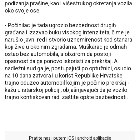
podizanja prašine, kao i višestrukog okretanja vozila
oko svoje ose.
- Počinilac je tada ugrozio bezbednost drugih
građana i izazvao buku visokog intenziteta, čime je
narušio javni red i stvorio uznemirenost kod stanara
koji žive u okolnim zgradama. Muškarac je odmah
ostao bez automobila, s obzirom da postoji
opasnost da ga ponovo iskoristi za prekršaj. A
nadležni sud ga je, postupajući po optužnici, osudio
na 10 dana zatvora i u korist Republike Hrvatske
trajno oduzeo automobil kojim je počinio prekršaj -
kažu u istarskoj policiji, objašnjavajući da je vozilo
trajno konfiskovan radi zaštite opšte bezbednosti.
Pratite nas i putem iOS i android aplikacije