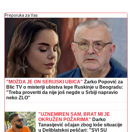
Preporuka za Vas
"MOŽDA JE ON SERIJSKI UBICA"
Žarko Popović za
Blic TV o misteriji ubistva lepe Ruskinje u Beogradu:
"Treba proveriti da nije još negde u Srbiji napravio
neko ZLO"
RAZVELA SE OD KOLEGE I
PROCVETALA
Pevačica u vrtoglavim
štiklama i haljini pripijenoj uz telo
pokazala figuru nakon dva porođaj
(Foto)