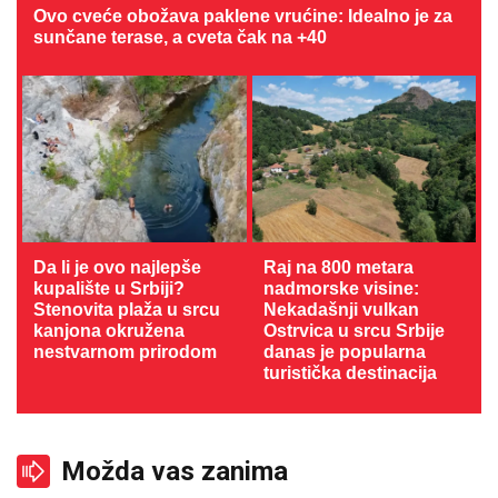
Ovo cveće obožava paklene vrućine: Idealno je za
sunčane terase, a cveta čak na +40
Da li je ovo najlepše
Raj na 800 metara
kupalište u Srbiji?
nadmorske visine:
Stenovita plaža u srcu
Nekadašnji vulkan
kanjona okružena
Ostrvica u srcu Srbije
nestvarnom prirodom
danas je popularna
turistička destinacija
Možda vas zanima