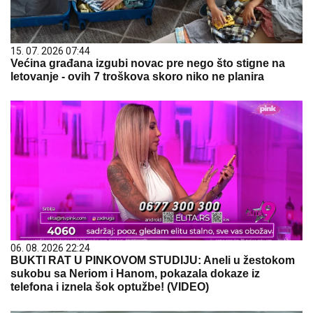
15. 07. 2026 07:44
Većina građana izgubi novac pre nego što stigne na
letovanje - ovih 7 troškova skoro niko ne planira
06. 08. 2026 22:24
BUKTI RAT U PINKOVOM STUDIJU: Aneli u žestokom
sukobu sa Neriom i Hanom, pokazala dokaze iz
telefona i iznela šok optužbe! (VIDEO)