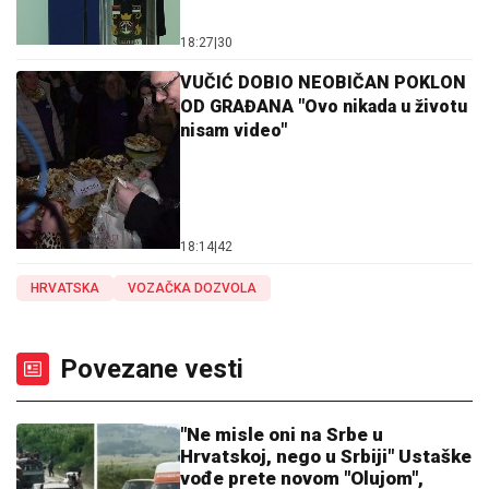
18:27
|
30
VUČIĆ DOBIO NEOBIČAN POKLON
OD GRAĐANA "Ovo nikada u životu
nisam video"
18:14
|
42
HRVATSKA
VOZAČKA DOZVOLA
Povezane vesti
"Ne misle oni na Srbe u
Hrvatskoj, nego u Srbiji" Ustaške
vođe prete novom "Olujom",