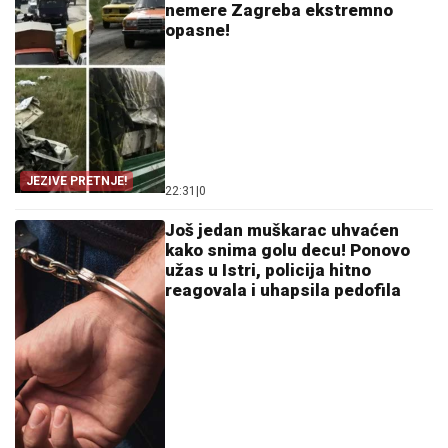
nemere Zagreba ekstremno
opasne!
JEZIVE PRETNJE!
22:31
|
0
Još jedan muškarac uhvaćen
kako snima golu decu! Ponovo
užas u Istri, policija hitno
reagovala i uhapsila pedofila