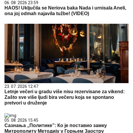
06. 08. 2026 23:59
HAOS! Uključila se Neriova baka Nada i urnisala Aneli,
ona joj odmah najavila tužbe! (VIDEO)
23. 07. 2026 12:47
Letnje večeri u gradu više nisu rezervisane za vikend:
Zašto sve više ljudi bira večeru koja se spontano
pretvori u druženje
05. 08. 2026 15:45
Сазнања „Политике”: Ко је поставио замку
Митрополиту Методију у Горњем Заостру