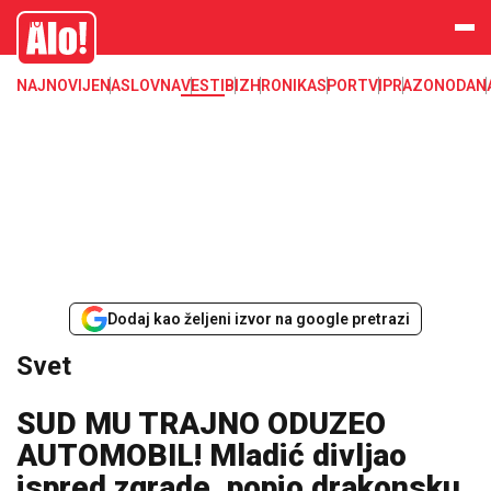
Svet, Ruske vesti, Planeta, Region
Alo
NAJNOVIJE
NASLOVNA
VESTI
BIZ
HRONIKA
SPORT
VIP
RAZONODA
N
Dodaj kao željeni izvor na google pretrazi
Svet
SUD MU TRAJNO ODUZEO
AUTOMOBIL! Mladić divljao
ispred zgrade, popio drakonsku