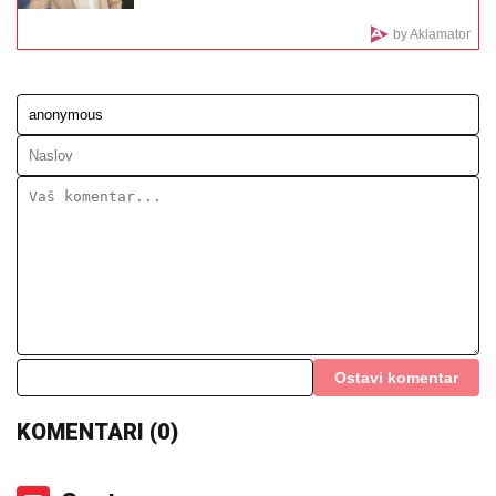
NJEGOVOJ FIRMI, PRAVI BUREKE"
Jovana Jeremić neće više da ćuti,
progovorila o Draganu Stankoviću i
veridbi: "Poklanjam mu titulu bivšeg
dečka JJ"
Senzacija u Montrealu, 69. teniser na
ATP listi izbacio trećeg tenisera sveta
TRAMP PRELOMIO?
Iz Bele kuće procurile
informacije koje su uzdrmale republikance
ČOLA PRIČAO SA ĆERKOM DOK JE