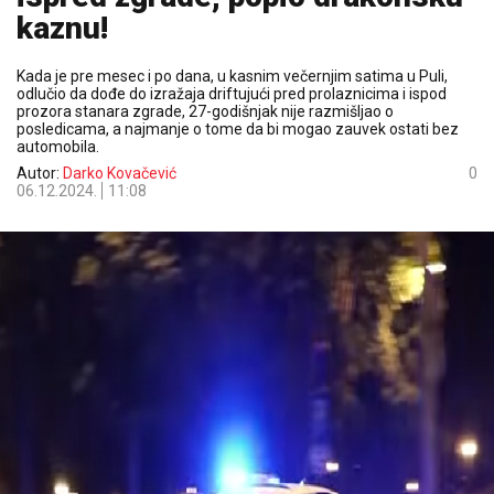
kaznu!
Kada je pre mesec i po dana, u kasnim večernjim satima u Puli,
odlučio da dođe do izražaja driftujući pred prolaznicima i ispod
prozora stanara zgrade, 27-godišnjak nije razmišljao o
posledicama, a najmanje o tome da bi mogao zauvek ostati bez
automobila.
Autor:
Darko Kovačević
0
06.12.2024.
11:08