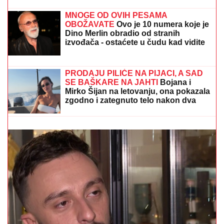
Završio pod točkovima, ostao na
mestu mrtav: Jeziva nesreća u
Zemunu
Žena Mikija Đuričića se bavi OZBILJNIM POSLOM
Angelina radi na dva mesta i ne eksponira se javno:
"Jako je sposobna"
SUVI LUKSUZ I EGZOTIKA!
Anđela i
Gastoz pobegli na Maldive, pa se
pohvalili: Kokteli dobrodošlice,
nestvaran bazen i NEOČEKIVAN