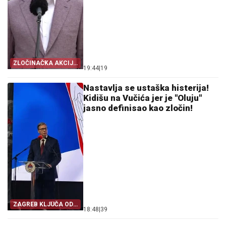
ZLOČINAČKA AKCIJA
19:44
|
19
"OLUJA"
Nastavlja se ustaška histerija!
Kidišu na Vučića jer je "Oluju"
jasno definisao kao zločin!
ZAGREB KLJUČA OD
18:48
|
39
MUKE!