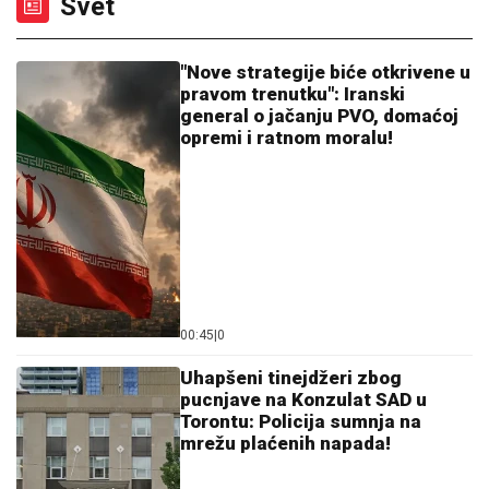
UŽIVALA NA MORU
Lara došla na
plažu sa torbom od 1.500 eura, a evo
kako je reagovala na poziv oca
"Samo mi fali da mi ta kuća izgori"
Mala Cana SAHRANILA MUŽA, a sada
STRAHUJE po svoju bezbednost:
"JOŠ TO DA ME SNAĐE"
"MOJA LJUBAV JEDINA NA SVETU"
Dragan
Stanković i dalje čuva uspomene sa Jovanom
Jeremić, zbog jednog detalja svi komentarišu da je