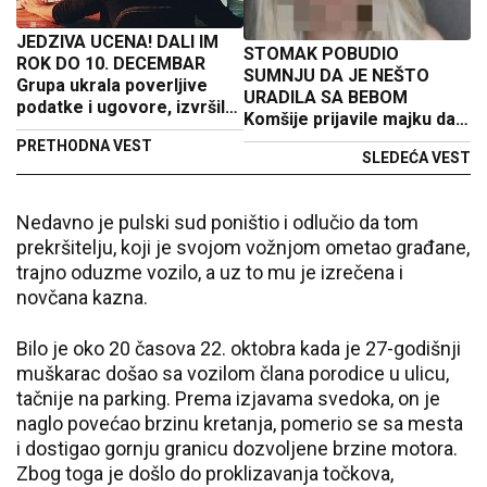
JEDZIVA UCENA! DALI IM
STOMAK POBUDIO
ROK DO 10. DECEMBAR
SUMNJU DA JE NEŠTO
Grupa ukrala poverljive
URADILA SA BEBOM
podatke i ugovore, izvršilu
Komšije prijavile majku da
su udar na luku Rijeka
se ne čuje plač deteta
PRETHODNA VEST
SLEDEĆA VEST
Nedavno je pulski sud poništio i odlučio da tom
prekršitelju, koji je svojom vožnjom ometao građane,
trajno oduzme vozilo, a uz to mu je izrečena i
novčana kazna.
Bilo je oko 20 časova 22. oktobra kada je 27-godišnji
muškarac došao sa vozilom člana porodice u ulicu,
tačnije na parking. Prema izjavama svedoka, on je
naglo povećao brzinu kretanja, pomerio se sa mesta
i dostigao gornju granicu dozvoljene brzine motora.
Zbog toga je došlo do proklizavanja točkova,