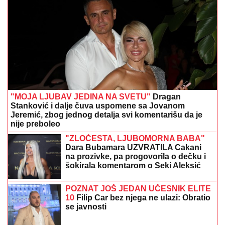
Mirko Šijan na letovanju, ona pokazala
zgodno i zategnuto telo nakon dva
porođaja (FOTO)
TEŠKA NESREĆA KOD RUME
Auto
udario u bicikl, stradao muškarac
"OVO JE NENADOKNADIV GUBITAK!"
Voditelj NE
VERUJE PRIZORU ispred sebe, podelio fotografije sa
lica mesta, ljudi oko njega u panici! (FOTO)
"DEVOJKA JE RADNICA U