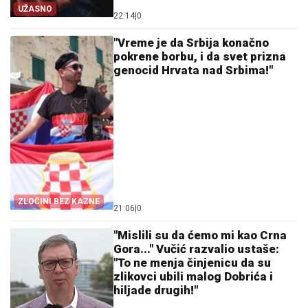
UŽASNO
22:14
|
0
"Vreme je da Srbija konačno
pokrene borbu, i da svet prizna
genocid Hrvata nad Srbima!"
ZLOČINI BEZ KAZNE
21:06
|
0
"Mislili su da ćemo mi kao Crna
Gora..." Vučić razvalio ustaše:
"To ne menja činjenicu da su
zlikovci ubili malog Dobrića i
hiljade drugih!"