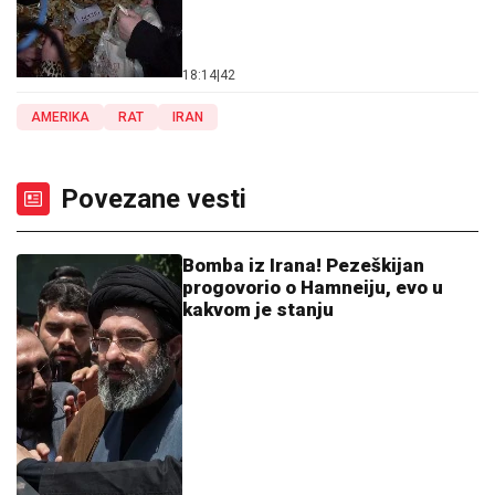
18:14
|
42
AMERIKA
RAT
IRAN
Povezane vesti
Bomba iz Irana! Pezeškijan
progovorio o Hamneiju, evo u
kakvom je stanju