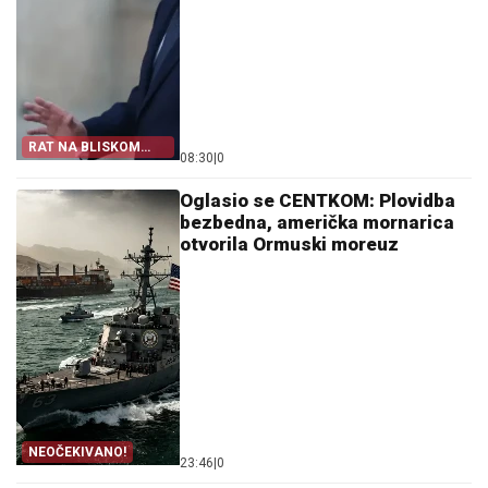
RAT NA BLISKOM
08:30
|
0
ISTOKU
Oglasio se CENTKOM: Plovidba
bezbedna, američka mornarica
otvorila Ormuski moreuz
NEOČEKIVANO!
23:46
|
0