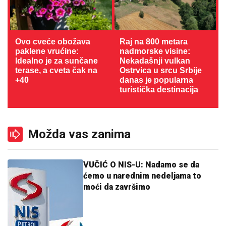
Ovo cveće obožava
Raj na 800 metara
paklene vrućine:
nadmorske visine:
Idealno je za sunčane
Nekadašnji vulkan
terase, a cveta čak na
Ostrvica u srcu Srbije
+40
danas je popularna
turistička destinacija
Možda vas zanima
VUČIĆ O NIS-U: Nadamo se da
ćemo u narednim nedeljama to
moći da završimo