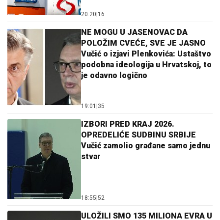
20:20
|
16
NE MOGU U JASENOVAC DA
POLOŽIM CVEĆE, SVE JE JASNO
Vučić o izjavi Plenkovića: Ustaštvo
podobna ideologija u Hrvatskoj, to
je odavno logično
19:01
|
35
IZBORI PRED KRAJ 2026.
OPREDELIĆE SUDBINU SRBIJE
Vučić zamolio građane samo jednu
stvar
18:55
|
52
ULOŽILI SMO 135 MILIONA EVRA U