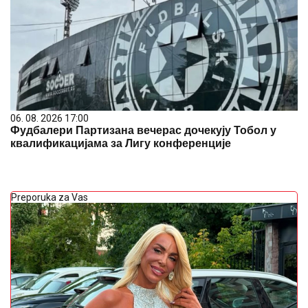
Фудбалери Партизана вечерас дочекују Тобол у
квалификацијама за Лигу конференције
Preporuka za Vas
BOJANA LAZIĆ POKAZALA MAJKU
Sa njom uživa
na letovanju: Doručak U BAZENU, a tek da vidite
voditeljku u bikiniju (FOTO)
"OKO SINA PERUNA NE MOŽE NIKO
DA NAM POMOGNE"
Žena Ognjena
Amidžića zbog ćerke Lole unajmila
DADILJU IZ AZIJE, pa priznala sa čim