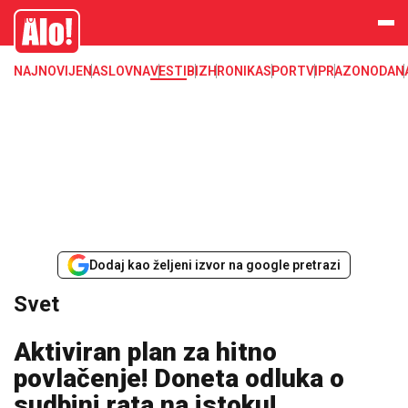
Svet, Ruske vesti, Planeta, Region
Alo
NAJNOVIJE
NASLOVNA
VESTI
BIZ
HRONIKA
SPORT
VIP
RAZONODA
N
Dodaj kao željeni izvor na google pretrazi
Svet
Aktiviran plan za hitno
povlačenje! Doneta odluka o
sudbini rata na istoku!