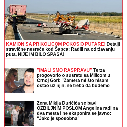
SUVI LUKSUZ I EGZOTIKA!
Anđela i
Gastoz pobegli na Maldive, pa se
pohvalili: Kokteli dobrodošlice,
nestvaran bazen i NEOČEKIVAN
SUSRET na ulici (FOTO)
KAMION SA PRIKOLICOM POKOSIO PUTARE!
Detalji
stravične nesreće kod Šapca: Radili na održavanju
puta, NIJE IM BILO SPASA!
MNOGE OD OVIH PESAMA
OBOŽAVATE
Ovo je 10 numera koje je