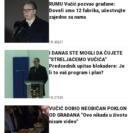
RUMU Vučić pozvao građane:
Doveli smo 12 fabrika, učestvujte
zajedno sa nama
18:40
|
27
I DANAS STE MOGLI DA ČUJETE
"STRELJAĆEMO VUČIĆA"
Predsednik upitao blokadere: Je
li to vaš program i plan?
18:27
|
30
VUČIĆ DOBIO NEOBIČAN POKLON
OD GRAĐANA "Ovo nikada u životu
nisam video"