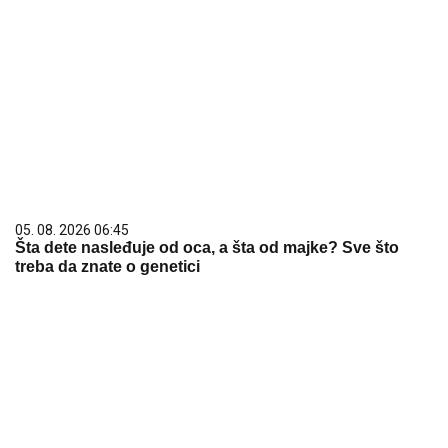
05. 08. 2026 06:45
Šta dete nasleđuje od oca, a šta od majke? Sve što
treba da znate o genetici