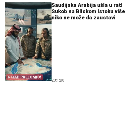
Saudijska Arabija ušla u rat!
Sukob na Bliskom Istoku više
niko ne može da zaustavi
RIJAD PRELOMIO!
23:12
|
0