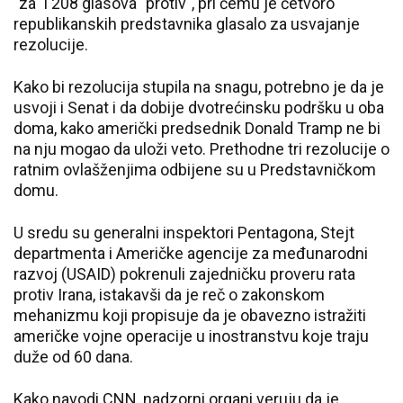
"za" i 208 glasova "protiv", pri čemu je četvoro
republikanskih predstavnika glasalo za usvajanje
rezolucije.
Kako bi rezolucija stupila na snagu, potrebno je da je
usvoji i Senat i da dobije dvotrećinsku podršku u oba
doma, kako američki predsednik Donald Tramp ne bi
na nju mogao da uloži veto. Prethodne tri rezolucije o
ratnim ovlašženjima odbijene su u Predstavničkom
domu.
U sredu su generalni inspektori Pentagona, Stejt
departmenta i Američke agencije za međunarodni
razvoj (USAID) pokrenuli zajedničku proveru rata
protiv Irana, istakavši da je reč o zakonskom
mehanizmu koji propisuje da je obavezno istražiti
američke vojne operacije u inostranstvu koje traju
duže od 60 dana.
Kako navodi CNN, nadzorni organi veruju da je,