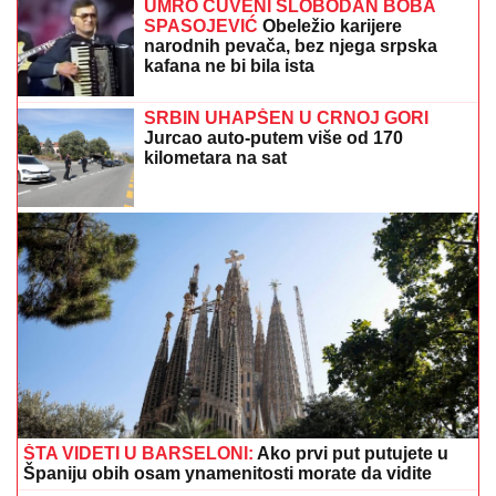
dva mesta i ne eksponira se javno:
"Jako je sposobna"
UMRO POZNATI MUZIČAR,
preminuo
u 78. godini
ŠOK! PEVAČICA PRETUKLA TAKSISTU
Sad prvi put
otkrila detalje: "Nisam htela da platim, prebila sam
ga"
DECA BEZ NOGU, RUKU, GLINA SE