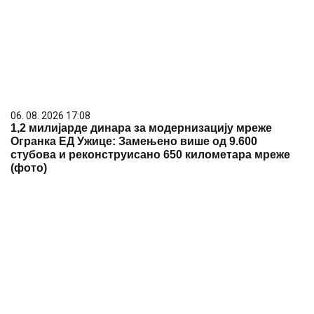
06. 08. 2026 17:08
1,2 милијарде динара за модернизацију мреже
Огранка ЕД Ужице: Замењено више од 9.600
стубова и реконструисано 650 километара мреже
(фото)
06. 08. 2026 07:02
После скоро 60 сати непрекидне борбе
локализован пожар у Габровници