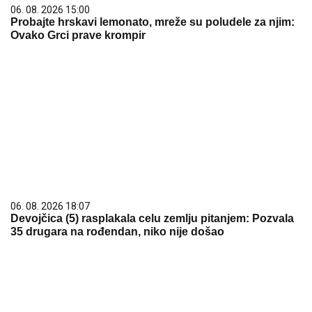
06. 08. 2026 15:00
Probajte hrskavi lemonato, mreže su poludele za njim:
Ovako Grci prave krompir
06. 08. 2026 18:07
Devojčica (5) rasplakala celu zemlju pitanjem: Pozvala
35 drugara na rođendan, niko nije došao