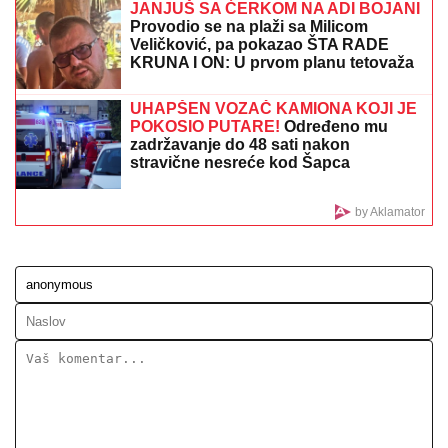
PROLAMALA OD JAUKA
Potresno
svedočanstvo iz 1995: Goreli su i nebo
i zemlja
Skandal zbog transfera Dakua!
Pobesneli navijači uz zastavu
"Kosovo je Srbija" terali Albanca iz
kluba
"ZLOČESTA, LJUBOMORNA BABA"
Dara Bubamara
UZVRATILA Cakani na prozivke, pa progovorila o
dečku i šokirala komentarom o Seki Aleksić (VIDEO)