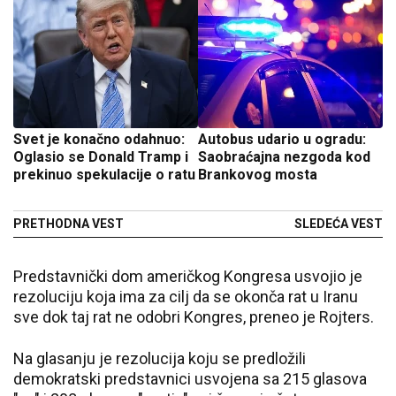
Svet je konačno odahnuo:
Autobus udario u ogradu:
Oglasio se Donald Tramp i
Saobraćajna nezgoda kod
prekinuo spekulacije o ratu
Brankovog mosta
PRETHODNA VEST
SLEDEĆA VEST
Predstavnički dom američkog Kongresa usvojio je
rezoluciju koja ima za cilj da se okonča rat u Iranu
sve dok taj rat ne odobri Kongres, preneo je Rojters.
Na glasanju je rezolucija koju se predložili
demokratski predstavnici usvojena sa 215 glasova