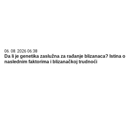
06. 08. 2026 06:38
Da li je genetika zaslužna za rađanje blizanaca? Istina o
naslednim faktorima i blizanačkoj trudnoći