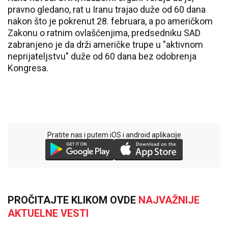
pravno gledano, rat u Iranu trajao duže od 60 dana
nakon što je pokrenut 28. februara, a po američkom
Zakonu o ratnim ovlašćenjima, predsedniku SAD
zabranjeno je da drži američke trupe u "aktivnom
neprijateljstvu" duže od 60 dana bez odobrenja
Kongresa.
Pratite nas i putem iOS i android aplikacije
PROČITAJTE KLIKOM OVDE
NAJVAŽNIJE
AKTUELNE VESTI