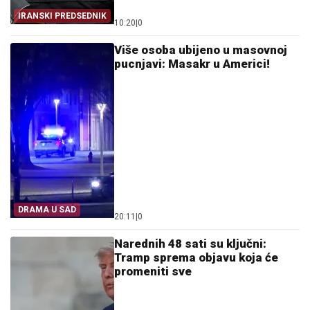
IRANSKI PREDSEDNIK
10:20
|
0
Više osoba ubijeno u masovnoj
pucnjavi: Masakr u Americi!
DRAMA U SAD
20:11
|
0
Narednih 48 sati su ključni:
Tramp sprema objavu koja će
promeniti sve