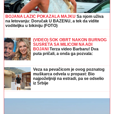
se suočavaju u domu! (FOTO)
(VIDEO) ŠOK OBRT NAKON BURNOG
SUSRETA SA MILICOM NA ADI
BOJANI
Terza video Barbaru! Dva
puta pričali, a onda ga pozvala:
"Upisaću se kao otac"
Optuženi "vračarci" za planiranje ubistva: Kriptovane
grupe, oružje u ćebetu i majka koja je skrivala pištolj!
Veza sa pevačicom je ovog poznatog
muškarca odvela u propast: Bio
najpoželjniji na estradi, pa se odselio
iz Srbije