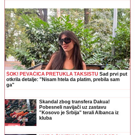
Dino Merlin obradio od stranih
izvođača - ostaćete u čudu kad vidite
spisak
"IMALI SMO RASPRAVU"
Terza
progovorio o susretu sa Milicom u
Crnoj Gori: "Zamera mi što nisam
ostao uz njih, ne treba da budemo
Kulići" (VIDEO)
DOJAVA O BOMBI NA AUTOBUSKOJ STANICI
Drama
u Prištini: Sve vrvi od policije
Žena Mikija Đuričića se bavi
OZBILJNIM POSLOM Angelina radi na