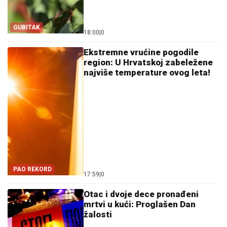
GUBITAK
18:00
|
0
Ekstremne vrućine pogodile
region: U Hrvatskoj zabeležene
najviše temperature ovog leta!
PAO REKORD
17:59
|
0
Otac i dvoje dece pronađeni
mrtvi u kući: Proglašen Dan
žalosti