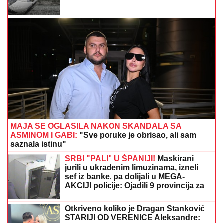
MAJA SE OGLASILA NAKON SKANDALA SA
ASMINOM I GABI:
"Sve poruke je obrisao, ali sam
saznala istinu"
SRBI "PALI" U ŠPANIJI!
Maskirani
jurili u ukradenim limuzinama, izneli
sef iz banke, pa dolijali u MEGA-
AKCIJI policije: Ojadili 9 provincija za
desetine hiljada evra!
Otkriveno koliko je Dragan Stanković
STARIJI OD VERENICE Aleksandre: