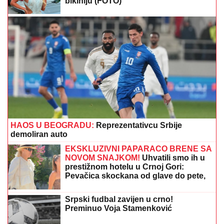
bikiniju (FOTO)
HAOS U BEOGRADU:
Reprezentativcu Srbije
demoliran auto
EKSKLUZIVNI PAPARACO BRENE SA
NOVOM SNAJKOM!
Uhvatili smo ih u
prestižnom hotelu u Crnoj Gori:
Pevačica skockana od glave do pete,
Viktorova devojka bez šminke (VIDEO)
Srpski fudbal zavijen u crno!
Preminuo Voja Stamenković