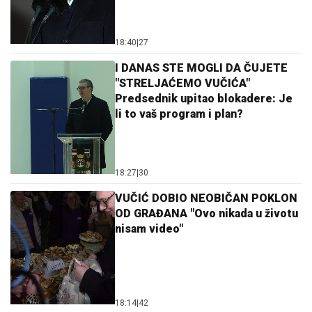
18:40
|
27
I DANAS STE MOGLI DA ČUJETE
"STRELJAĆEMO VUČIĆA"
Predsednik upitao blokadere: Je
li to vaš program i plan?
18:27
|
30
VUČIĆ DOBIO NEOBIČAN POKLON
OD GRAĐANA "Ovo nikada u životu
nisam video"
18:14
|
42