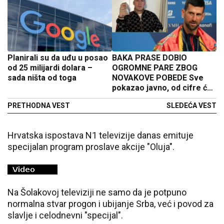
Planirali su da uđu u posao
BAKA PRASE DOBIO
od 25 milijardi dolara –
OGROMNE PARE ZBOG
sada ništa od toga
NOVAKOVE POBEDE Sve
pokazao javno, od cifre će
vam se zavrteti u glavi
PRETHODNA VEST
SLEDEĆA VEST
Hrvatska ispostava N1 televizije danas emituje
specijalan program proslave akcije "Oluja".
Na Šolakovoj televiziji ne samo da je potpuno
normalna stvar progon i ubijanje Srba, već i povod za
slavlje i celodnevni "specijal".