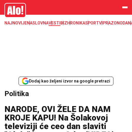
Alo
NAJNOVIJE
NASLOVNA
VESTI
BIZ
HRONIKA
SPORT
VIP
RAZONODA
N
Dodaj kao željeni izvor na google pretrazi
Politika
NARODE, OVI ŽELE DA NAM
KROJE KAPU! Na Šolakovoj
televiziji će ceo dan slaviti