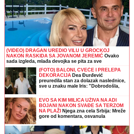
(VIDEO) DRAGAN UREDIO VILU U GROCKOJ
NAKON RASKIDA SA JOVANOM JEREMIĆ
Ovako
sada izgleda, mlađa devojka se pita za sve
(FOTO) BALONI, CVEĆE I PRELEPA
DEKORACIJA
Dea Đurđević
preuredila stan za dolazak naslednice,
sve u znaku male Iris: "Dobrodošla,
ljubavi"
EVO SA KIM MILICA UŽIVA NA ADI
BOJANI NAKON SVAĐE SA TERZOM
NA PLAŽI
Njega zna cela Srbija: Mreže
gore od komentara, osvanula
fotografija