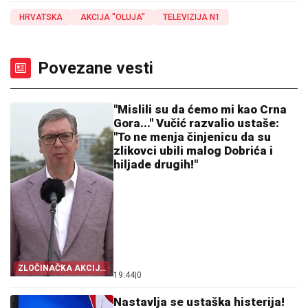
HRVATSKA
AKCIJA "OLUJA"
TELEVIZIJA N1
Povezane vesti
"Mislili su da ćemo mi kao Crna
Gora..." Vučić razvalio ustaše:
"To ne menja činjenicu da su
zlikovci ubili malog Dobrića i
hiljade drugih!"
ZLOČINAČKA AKCIJA
19:44
|
0
"OLUJA"
Nastavlja se ustaška histerija!