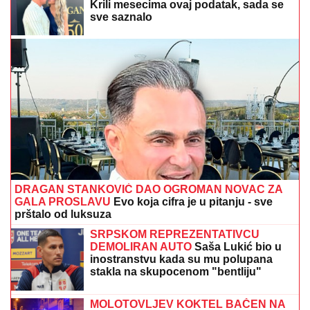
Krili mesecima ovaj podatak, sada se
sve saznalo
DRAGAN STANKOVIĆ DAO OGROMAN NOVAC ZA
GALA PROSLAVU
Evo koja cifra je u pitanju - sve
prštalo od luksuza
SRPSKOM REPREZENTATIVCU
DEMOLIRAN AUTO
Saša Lukić bio u
inostranstvu kada su mu polupana
stakla na skupocenom "bentliju"
MOLOTOVLJEV KOKTEL BAČEN NA