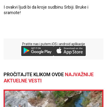
I ovakvi ljudi bi da kroje sudbinu Srbiji. Bruke i
sramote!
Pratite nas i putem iOS i android aplikacije
PROČITAJTE KLIKOM OVDE
NAJVAŽNIJE
AKTUELNE VESTI