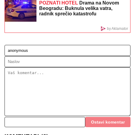
POZNATI HOTEL
Drama na Novom
Beogradu: Buknula velika vatra,
radnik sprečio katastrofu
by Aklamator
Ostavi komentar