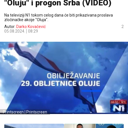
"Oluju" i progon Srba (VIDEO)
Na televiziji N1 tokom celog dana će biti prikazivana proslava
zločinačke akcije "Oluja".
Autor:
Darko Kovačević
2
05.08.2024.
08:29
Printscreen | Printscreen