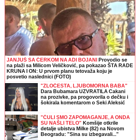
JANJUŠ SA ĆERKOM NA ADI BOJANI
Provodio se
na plaži sa Milicom Veličković, pa pokazao ŠTA RADE
KRUNA I ON: U prvom planu tetovaža koju je
posvetio naslednici (FOTO)
"ZLOČESTA, LJUBOMORNA BABA"
Dara Bubamara UZVRATILA Cakani
na prozivke, pa progovorila o dečku i
šokirala komentarom o Seki Aleksić
(VIDEO)
"ČULI SMO ZAPOMAGANJE, A ONDA
SU NAŠLI TELO"
Komšije otkrile
detalje ubistva Milke (82) na Novom
Beogradu: "Sina su izbegavali..."