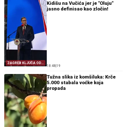
Kidišu na Vučića jer je "Oluju"
jasno definisao kao zločin!
ZAGREB KLJUČA OD
18:48
|
19
MUKE!
Tužna slika iz komšiluka: Krče
5.000 stabala voćke koja
propada