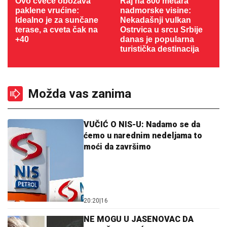
Ovo cveće obožava
Raj na 800 metara
paklene vrućine:
nadmorske visine:
Idealno je za sunčane
Nekadašnji vulkan
terase, a cveta čak na
Ostrvica u srcu Srbije
+40
danas je popularna
turistička destinacija
Možda vas zanima
VUČIĆ O NIS-U: Nadamo se da
ćemo u narednim nedeljama to
moći da završimo
20:20
|
16
NE MOGU U JASENOVAC DA