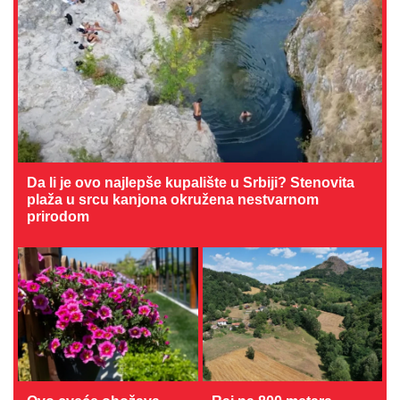
Da li je ovo najlepše kupalište u Srbiji? Stenovita
plaža u srcu kanjona okružena nestvarnom
prirodom