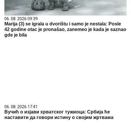
06. 08. 2026 09:39
Marija (3) se igrala u dvorištu i samo je nestala: Posle
42 godine otac je pronašao, zanemeo je kada je saznao
gde je bila
06. 08. 2026 17:41
Вучић о изјави хрватског тужиоца: Србија ће
наставити да говори истину о својим жртвама