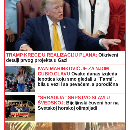
TRAMP KREĆE U REALIZACIJU PLANA:
Otkriveni
detalji prvog projekta u Gazi
IVAN MARINKOVIĆ JE ZA NJOM
GUBIO GLAVU
Ovako danas izgleda
lepotica koju smo gledali u "Farmi",
bila u vezi i sa pevačem, a porodična
tragedija ju je slomila
"SRBADIJA" SRPSTVO SLAVI U
ŠVEDSKOJ:
Bijeljinski čuveni hor na
Svetskoj horskoj olimpijadi