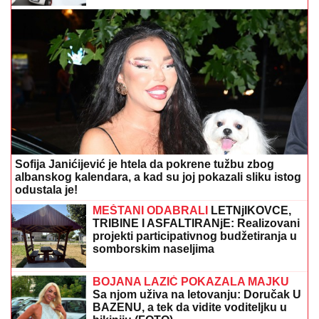
Sofija Janićijević je htela da pokrene tužbu zbog
albanskog kalendara, a kad su joj pokazali sliku istog
odustala je!
MEŠTANI ODABRALI
LETNjIKOVCE,
TRIBINE I ASFALTIRANjE: Realizovani
projekti participativnog budžetiranja u
somborskim naseljima
BOJANA LAZIĆ POKAZALA MAJKU
Sa njom uživa na letovanju: Doručak U
BAZENU, a tek da vidite voditeljku u