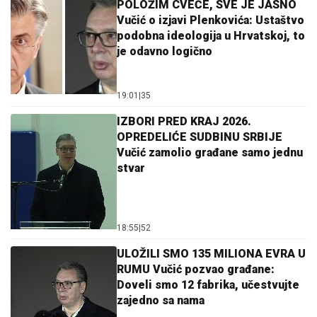
POLOŽIM CVEĆE, SVE JE JASNO
Vučić o izjavi Plenkovića: Ustaštvo
podobna ideologija u Hrvatskoj, to
je odavno logično
19:01
|
35
IZBORI PRED KRAJ 2026.
OPREDELIĆE SUDBINU SRBIJE
Vučić zamolio građane samo jednu
stvar
18:55
|
52
ULOŽILI SMO 135 MILIONA EVRA U
RUMU Vučić pozvao građane:
Doveli smo 12 fabrika, učestvujte
zajedno sa nama