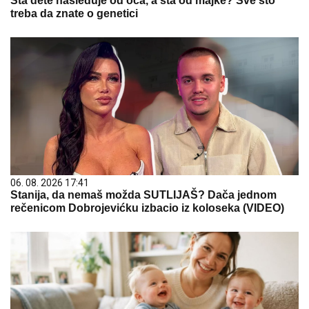
Šta dete nasleđuje od oca, a šta od majke? Sve što
treba da znate o genetici
06. 08. 2026 17:41
Stanija, da nemaš možda SUTLIJAŠ? Dača jednom
rečenicom Dobrojevićku izbacio iz koloseka (VIDEO)