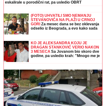
JOVANOM JEREMIĆ
Ovako sada
izgleda, mlađa devojka se pita za sve
"Jesi li ti spreman da imaš brak i
decu? Jesi ili nisi? Nisi? Sledeći!"
Jovana Jeremić O RASKIDU VERIDBE
sa Draganom Stankovićem - VIŠE NE
PONAVLJA ISTE GREŠKE!
SKANDAL POSLE "ELITE"
Anastasijin otac zvao
Borinu porodicu, pa napravio DAR-MAR! Tenzije
eskalirale u porodični rat, pa usledio OBRT
SIN MILENE KAČAVENDE JE PRAVI