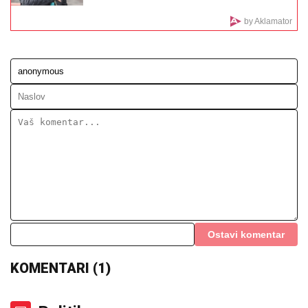
SAMOUBISTVO:
Prvi snimci sa mesta zločina na
Novom Beogradu (FOTO/VIDEO)
Meč Zvezdinih potencijalnih rivala!
Simićev pogodak nije pomogao
Sabahu, Orhus bliži plej-ofu
Šta se dešava sa našim kapitenom?
Evo zašto Bogdanović nije na spisku
reprezentacije!