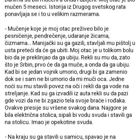
mučen 5 meseci. Istorija iz Drugog svetskog rata
ponavljaja se i to u velikim razmerama.
- Mučenje koje je moj otac preživeo bilo je
pesničenje, pendrečenje, udaranje žicama,
čizmama... Manijački su ga gazili, stavljali mu pištolj u
usta preteći da će ga ubiti. Moj otac je u tolikom bolu
bio da je preklinjao da ga ubiju. Rekli su mu da, zato
što je Srbin, prvo će da ga muče, a onda da ga ubiju.
Kad bi se jedan vojnik umorio, drugi bi ga zamenio
dok se i sam ne bi umorio da mi muči oca. Jedne
noći su mu stavili povez na oči i rekli da ga vode na
streljanje. Kad su ga izvadili iz auta rekli su da pazi
gde vozi da ne bi zgazio tela svoje braće i rođaka.
Ovakve presije su vršene svakog dana. Najgore je
bila električna stolica, sipali bi vodu svuda i stavili ga
na stolicu. Imao je opekotine svuda.
- Na kraju su ga stavili u samicu, spavao je na