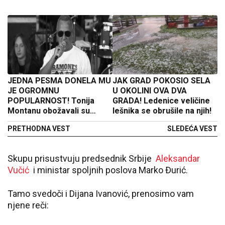
JEDNA PESMA DONELA MU
JAK GRAD POKOSIO SELA
JE OGROMNU
U OKOLINI OVA DVA
POPULARNOST! Tonija
GRADA! Ledenice veličine
Montanu obožavali su
lešnika se obrušile na njih!
širom regiona, bio je deo
PRETHODNA VEST
SLEDEĆA VEST
ovog rok benda
Skupu prisustvuju predsednik Srbije
Aleksandar
Vučić
i ministar spoljnih poslova Marko Đurić.
Tamo svedoči i Dijana Ivanović, prenosimo vam
njene reči: