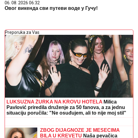
06. 08. 2026 06:32
Овог викенда сви путеви воде у Гучу!
Preporuka za Vas
LUKSUZNA ŽURKA NA KROVU HOTELA
Milica
Pavlović priredila druženje za 50 fanova, a za jednu
situaciju poručila: "Ne osuđujem, ali to nije moj stil"
KAMION SA PRIKOLICOM POKOSIO
PUTARE!
Detalji stravične nesreće
kod Šapca: Radili na održavanju puta,