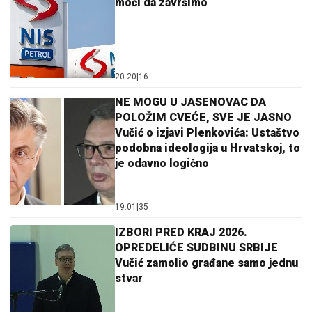
moći da završimo
20:20
|
16
NE MOGU U JASENOVAC DA
POLOŽIM CVEĆE, SVE JE JASNO
Vučić o izjavi Plenkovića: Ustaštvo
podobna ideologija u Hrvatskoj, to
je odavno logično
19:01
|
35
IZBORI PRED KRAJ 2026.
OPREDELIĆE SUDBINU SRBIJE
Vučić zamolio građane samo jednu
stvar