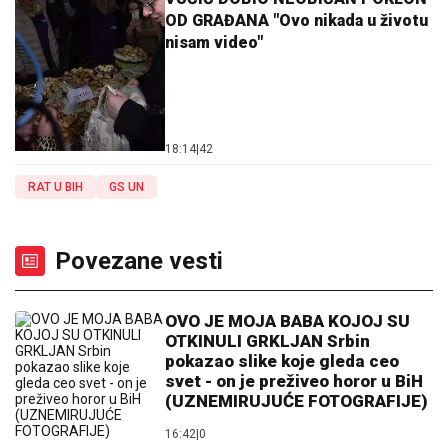
OD GRAĐANA "Ovo nikada u životu
nisam video"
18:14
|
42
RAT U BIH
GS UN
Povezane vesti
OVO JE MOJA BABA KOJOJ SU
OTKINULI GRKLJAN Srbin
pokazao slike koje gleda ceo
svet - on je preživeo horor u BiH
(UZNEMIRUJUĆE FOTOGRAFIJE)
16:42
|
0