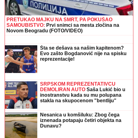
LEPOTAN
Uslikala ga u abzenu,
abBivša učesnica "Elite" otkrila i
čimese bave njeni naslednici - ovo je
prava ISTINA
(FOTO) UHVATILI SMO NEMANJU
STEVANOVIĆA NA PLAŽI U CRNOJ
GORI
Za mesec dana se bez oklevanja
odselio iz Beograda, a evo kako sada
živi sa suprugom i ćerkom
(VIDEO) ŠOK OBRT NAKON BURNOG SUSRETA SA
MILICOM NA ADI BOJANI
Terza video Barbaru! Dva
puta pričali, a onda ga pozvala: "Upisaću se kao
otac"