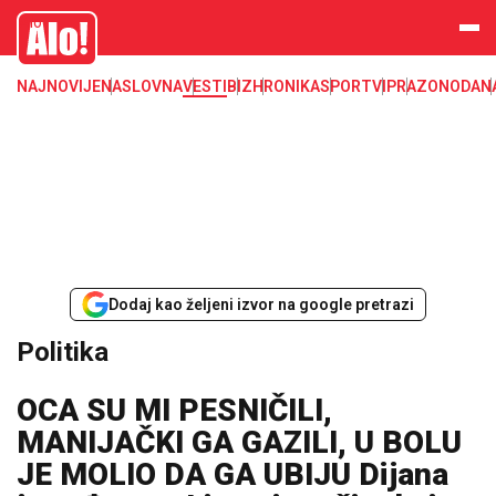
Alo
NAJNOVIJE
NASLOVNA
VESTI
BIZ
HRONIKA
SPORT
VIP
RAZONODA
N
Dodaj kao željeni izvor na google pretrazi
Politika
OCA SU MI PESNIČILI,
MANIJAČKI GA GAZILI, U BOLU
JE MOLIO DA GA UBIJU Dijana