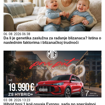
06. 08. 2026 06:38
Da li je genetika zaslužna za rađanje blizanaca? Istina o
naslednim faktorima i blizanačkoj trudnoći
03. 08. 2026 13:23
Hibrid broj 1 koji osvaja Evropu, sada po specijalnoj