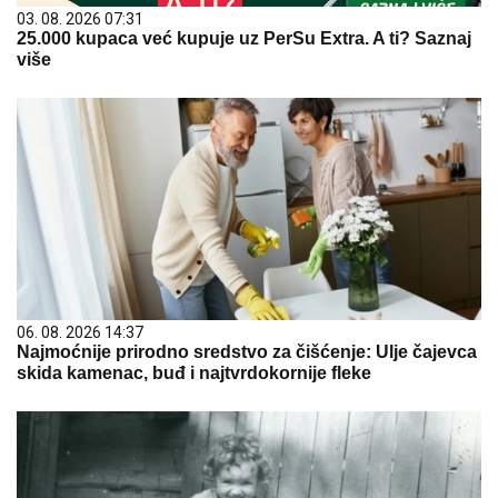
03. 08. 2026 07:31
25.000 kupaca već kupuje uz PerSu Extra. A ti? Saznaj
više
06. 08. 2026 14:37
Najmoćnije prirodno sredstvo za čišćenje: Ulje čajevca
skida kamenac, buđ i najtvrdokornije fleke