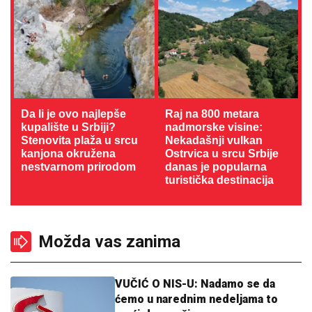
Da li je ovo najlepše
Raj na 800 metara
kupalište u Srbiji?
nadmorske visine:
Stenovita plaža u srcu
Nekadašnji vulkan
kanjona okružena
Ostrvica u srcu Srbije
nestvarnom prirodom
danas je popularna
turistička destinacija
Možda vas zanima
VUČIĆ O NIS-U: Nadamo se da
ćemo u narednim nedeljama to