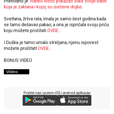
Prehodno je
Ranko Ristić pokazao slike svoje babe
koja je zaklana i kojoj su isečene dojke.
Svetlana, žrtva rata, imala je samo šest godina kada
se tamo dešavao pakao, a ona je ispričala svoju priču
koju možete pročitati
OVDE
.
I Duška je tamo umalo streljana, njenu ispovest
možete pročitatI
OVDE
.
BONUS VIDEO
Pratite nas i putem iOS i android aplikacije