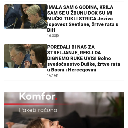
IMALA SAM 6 GODINA, KRILA
SAM SE U ŽBUNU DOK SU MI
MUČKI TUKLI STRICA Jeziva
ispovest Svetlane, žrtve rata u
BiH
16:33
|
0
POREĐALI BI NAS ZA
STRELJANJE, REKLI DA
DIGNEMO RUKE UVIS! Bolno
svedočanstvo Duške, žrtve rata
u Bosni i Hercegovini
16:16
|
1