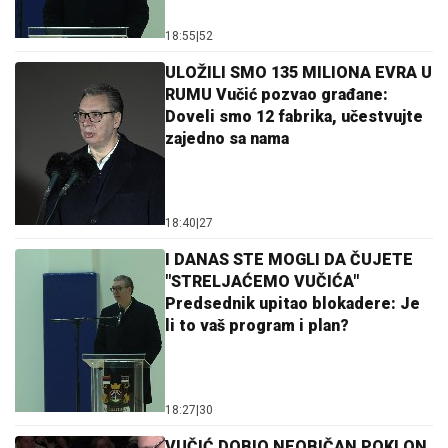
18:55
|
52
ULOŽILI SMO 135 MILIONA EVRA U
RUMU Vučić pozvao građane:
Doveli smo 12 fabrika, učestvujte
zajedno sa nama
18:40
|
27
I DANAS STE MOGLI DA ČUJETE
"STRELJAĆEMO VUČIĆA"
Predsednik upitao blokadere: Je
li to vaš program i plan?
18:27
|
30
VUČIĆ DOBIO NEOBIČAN POKLON