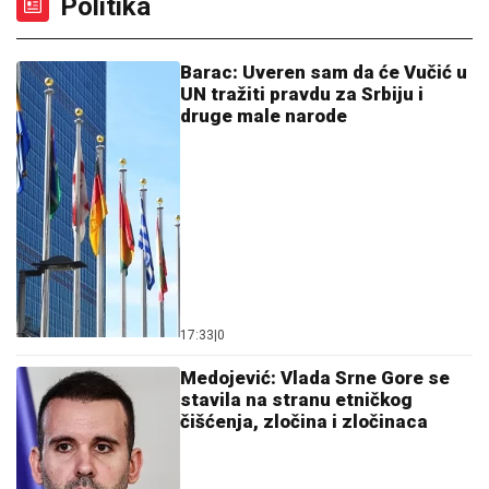
SLAVLJE U DOMU MARIJE KILIBARDE
Objavila sliku
ćerkice i naslednice Anđelke Prpić: Senja i Čarna se
drže za ruke, da se istopiš
SRPSKOM REPREZENTATIVCU
DEMOLIRAN AUTO
Saša Lukić bio u
inostranstvu kada su mu polupana
stakla na skupocenom "bentliju"
Nesanica u komšiluku: Zbog čega
iznenada potapaju četiri objekta na
Dunavu?