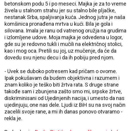
betonskom podu 5 i po meseci. Majka je za to vreme
živela u stalnom strahu jer su stalno bile pljačke,
nestanak Srba, spaljivanja kuća. Jednog jutra je naša
komšinica pronađena mrtva u kući. Bila je gola i
silovana. Imala je ranu od vatrenog oružja na grudima
i izlomljene udove. Moja majka je odvedena u logor,
gde su je redovno tukli i mučili na električnoj stolici,
kao i mog oca. Pretili su joj, uz mučenje, da će da
dovedu svu njenu decu i da ih pobiju pred njom.
- Uvek se duboko potresem kad pričam o ovome.
Ipak pokušavam da budem objektivna i razumem i
znam koliko je teško biti žrtva rata. S druge strane
takođe sam i zbunjena zašto smo mi, srpske žrtve,
diskriminisani od Ujedinjenih nacija, i umesto da nas
ujedinjuju, one nas dele. Ljudi iz BiH su na svoj način
zacelili svoje rane, a mi ih danas ponovo otvaramo -
rekla je.