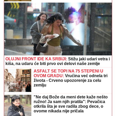
KO JE ALEKSANDRA KOJU JE
DRAGAN STANKOVIĆ VERIO NAKON
3 MESECA
Sa Jovanom bio skoro dve
godine, pa usledio krah: "Mnogo me je
koštala ta veza"
Ljubimac navijača se vraća u Zvezdu?
Ovo je istina o dolasku velikog
pojačanja
PRETUKAO MAJKU NA SMRT, PA POKUŠAO