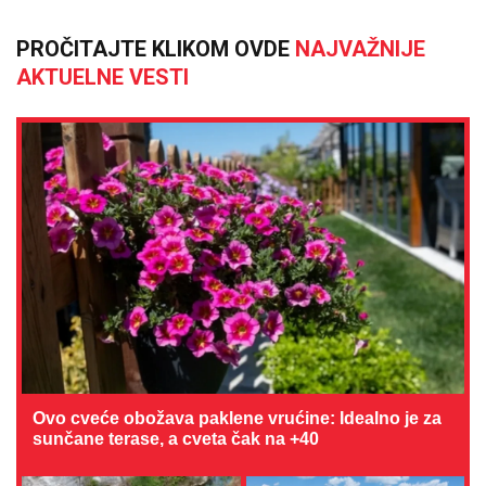
PROČITAJTE KLIKOM OVDE
NAJVAŽNIJE
AKTUELNE VESTI
Ovo cveće obožava paklene vrućine: Idealno je za
sunčane terase, a cveta čak na +40