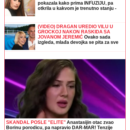
NIJE IM BILO SPASA!
ZBOG DIJAGNOZE JE MESECIMA
BILA U KREVETU
Naša pevačica
pokazala kako prima INFUZIJU, pa
otkrila u kakvom je trenutno stanju -
ovih dana prodaje i kuću
BOBAN SEKAO DRVA, ZA PAR SEKUNDI JE
GLEDAO SMRTI U OČI:
Ispovest Vranjanca kojeg je
ubo stršljen ledi krv u žilama
(VIDEO) DRAGAN UREDIO VILU U
GROCKOJ NAKON RASKIDA SA