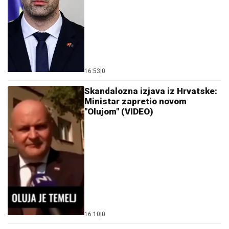
OLUJNI FRONT IDE KA SRBIJI:
Stižu jaki udari vetra i
kiša, na udaru će biti prvo ovi delovi naše zemlje
ASFALT SE TOPI NA 75 STEPENI U
OVOM GRADU:
Vrućina već odnela tri
života - Crveno upozorenje za celu
zemlju
"Ne daj Bože da meni dete kaže nešto
ružno! Ja sam njih pratila": Pevačica
otkrila šta je sve radila zbog dece, o
ovome nikada nije pričala
by Aklamator