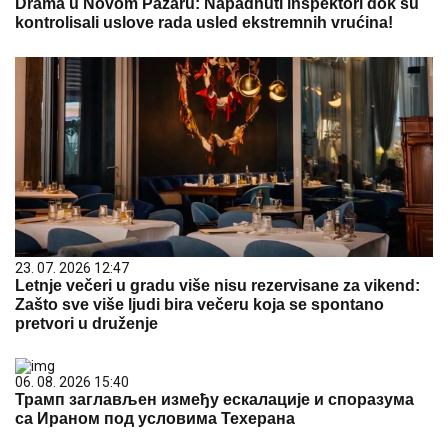
Drama u Novom Pazaru: Napadnuti inspektori dok su
kontrolisali uslove rada usled ekstremnih vrućina!
23. 07. 2026 12:47
Letnje večeri u gradu više nisu rezervisane za vikend:
Zašto sve više ljudi bira večeru koja se spontano
pretvori u druženje
06. 08. 2026 15:40
Трамп заглављен између ескалације и споразума
са Ираном под условима Техерана