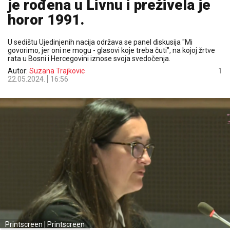
je rođena u Livnu i preživela je
horor 1991.
U sedištu Ujedinjenih nacija održava se panel diskusija "Mi
govorimo, jer oni ne mogu - glasovi koje treba čuti", na kojoj žrtve
rata u Bosni i Hercegovini iznose svoja svedočenja.
Autor:
Suzana Trajkovic
1
22.05.2024.
16:56
Printscreen | Printscreen