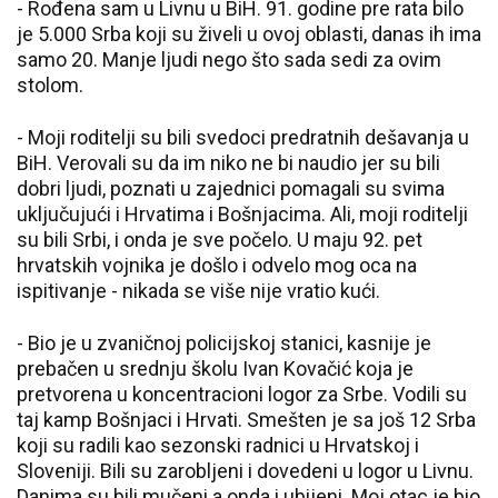
- Rođena sam u Livnu u BiH. 91. godine pre rata bilo
je 5.000 Srba koji su živeli u ovoj oblasti, danas ih ima
samo 20. Manje ljudi nego što sada sedi za ovim
stolom.
- Moji roditelji su bili svedoci predratnih dešavanja u
BiH. Verovali su da im niko ne bi naudio jer su bili
dobri ljudi, poznati u zajednici pomagali su svima
uključujući i Hrvatima i Bošnjacima. Ali, moji roditelji
su bili Srbi, i onda je sve počelo. U maju 92. pet
hrvatskih vojnika je došlo i odvelo mog oca na
ispitivanje - nikada se više nije vratio kući.
- Bio je u zvaničnoj policijskoj stanici, kasnije je
prebačen u srednju školu Ivan Kovačić koja je
pretvorena u koncentracioni logor za Srbe. Vodili su
taj kamp Bošnjaci i Hrvati. Smešten je sa još 12 Srba
koji su radili kao sezonski radnici u Hrvatskoj i
Sloveniji. Bili su zarobljeni i dovedeni u logor u Livnu.
Danima su bili mučeni a onda i ubijeni. Moj otac je bio