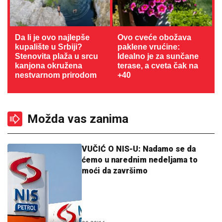
Da li je ovo najlepše
Ovo cveće obožava
kupalište u Srbiji?
paklene vrućine:
Stenovita plaža u srcu
Idealno je za sunčane
kanjona okružena
terase, a cveta čak na
nestvarnom prirodom
+40
Možda vas zanima
VUČIĆ O NIS-U: Nadamo se da
ćemo u narednim nedeljama to
moći da završimo