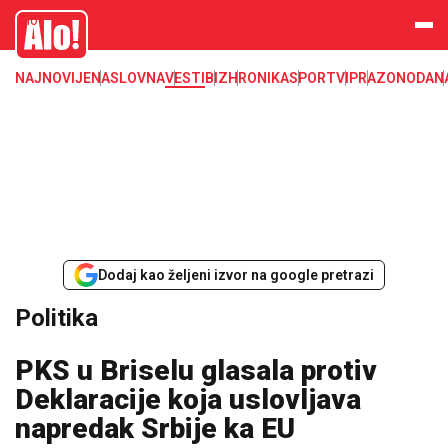
Alo
NAJNOVIJE
NASLOVNA
VESTI
BIZ
HRONIKA
SPORT
VIP
RAZONODA
N
Dodaj kao željeni izvor na google pretrazi
Politika
PKS u Briselu glasala protiv
Deklaracije koja uslovljava
napredak Srbije ka EU