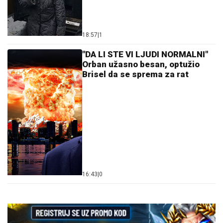
18:57
|
1
"DA LI STE VI LJUDI NORMALNI"
Orban užasno besan, optužio
Brisel da se sprema za rat
16:43
|
0