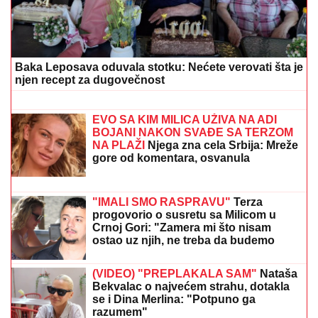
BRANILI SE
ĆUTANjEM,TUŽILAŠTVO
PREDLOŽILO PRITVOR: U OJT u
Bačkoj Palanci saslušani osumnjičeni
za krađe luksuznih automobila
Otkriveno koliko je Dragan Stanković
STARIJI OD VERENICE Aleksandre:
Krili mesecima ovaj podatak, sada se
sve saznalo
Vrela plavuša u bikiniju ga stegla i ne pušta! Milica
Veličković golišava pored bivšeg košarkaša - Terza
će da pukne od muke