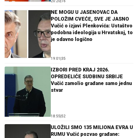
20:20
|
16
NE MOGU U JASENOVAC DA
POLOŽIM CVEĆE, SVE JE JASNO
Vučić o izjavi Plenkovića: Ustaštvo
podobna ideologija u Hrvatskoj, to
je odavno logično
19:01
|
35
IZBORI PRED KRAJ 2026.
OPREDELIĆE SUDBINU SRBIJE
Vučić zamolio građane samo jednu
stvar
18:55
|
52
ULOŽILI SMO 135 MILIONA EVRA U
RUMU Vučić pozvao građane: