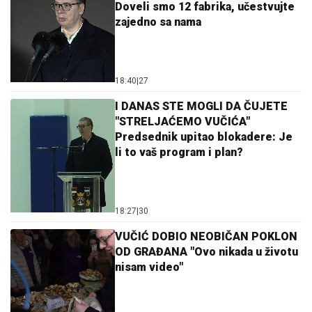
Doveli smo 12 fabrika, učestvujte
zajedno sa nama
18:40
|
27
I DANAS STE MOGLI DA ČUJETE
"STRELJAĆEMO VUČIĆA"
Predsednik upitao blokadere: Je
li to vaš program i plan?
18:27
|
30
VUČIĆ DOBIO NEOBIČAN POKLON
OD GRAĐANA "Ovo nikada u životu
nisam video"