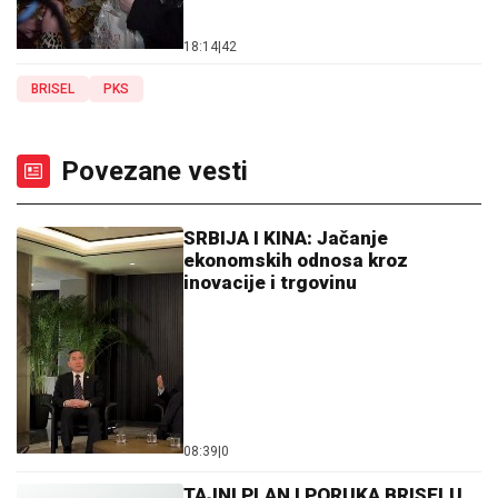
18:14
|
42
BRISEL
PKS
Povezane vesti
SRBIJA I KINA: Jačanje
ekonomskih odnosa kroz
inovacije i trgovinu
08:39
|
0
TAJNI PLAN I PORUKA BRISELU