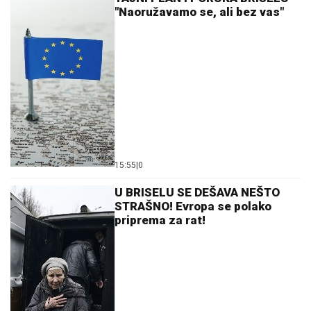
"Naoružavamo se, ali bez vas"
15:55
|
0
U BRISELU SE DEŠAVA NEŠTO
STRAŠNO! Evropa se polako
priprema za rat!