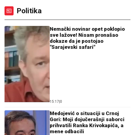
vatra, radnik sprečio katastrofu
"IMALI SMO RASPRAVU"
Terza
progovorio o susretu sa Milicom u
Crnoj Gori: "Zamera mi što nisam
ostao uz njih, ne treba da budemo
Kulići" (VIDEO)
(VIDEO) "PREPLAKALA SAM"
Nataša
Bekvalac o najvećem strahu, dotakla
se i Dina Merlina: "Potpuno ga
razumem"