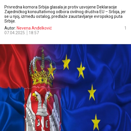
Privredna komora Srbija glasala je protiv usvojene Deklaracije
Zajedničkog konsultativnog odbora civilnog društva EU – Srbija, jer
se u njoj, između ostalog, predlaže zaustavljanje evropskog puta
Srbije.
Autor:
Nevena Anđelković
1
07.04.2025.
18:57