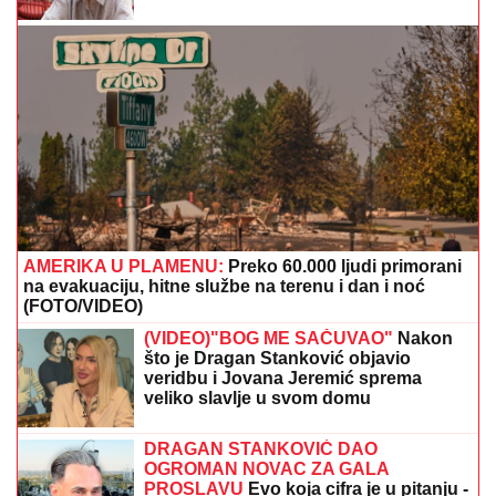
SUVI LUKSUZ I EGZOTIKA!
Anđela i
Gastoz pobegli na Maldive, pa se
pohvalili: Kokteli dobrodošlice,
nestvaran bazen i NEOČEKIVAN
SUSRET na ulici (FOTO)
"MA NEK ME UBIJU, UHVATILA ME
NEKA SVEJEDNOĆA"
Isplivala
prepiska Zvicerovih prljavih
policajaca: "Čitav me život jure, nek
urade to da počinem" (FOTO)
Baka Leposava oduvala stotku: Nećete verovati šta je
njen recept za dugovečnost