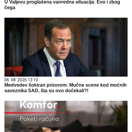
U Valjevu proglašena vanredna situacija: Evo i zbog
čega
06. 08. 2026 13:10
Medvedev šokiran prizorom: Mučne scene kod moćnih
saveznika SAD, šta su ovo dočekali?!