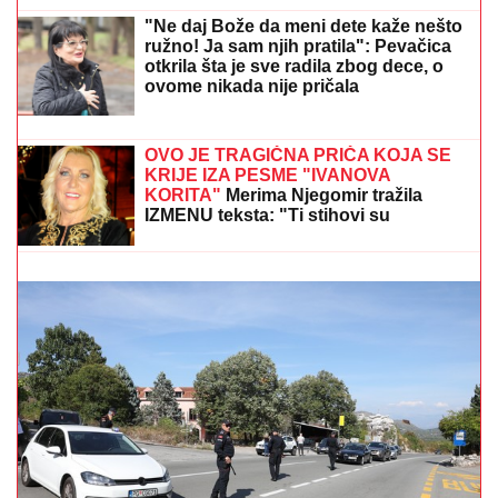
Aneli Ahmić stiže na suočavanje sa
Neriom i Hanom, fanovi se nadaju da
se u sve umeša i Sita Ahmić
"Ne daj Bože da meni dete kaže nešto
ružno! Ja sam njih pratila": Pevačica
otkrila šta je sve radila zbog dece, o
ovome nikada nije pričala
Rashladite kuću bez klime: Trik majstora zapalio
mreže - uradite samo jedno (VIDEO)
OVO JE TRAGIČNA PRIČA KOJA SE