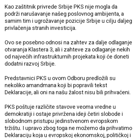
Kao zaštitnik privrede Srbije PKS nije mogla da
podrži narušavanje našeg poslovnog ambijenta, a
samim tim i ugrožavanje pozicije Srbije u cilju daljeg
privlačenja stranih investicija.
Ovo se posebno odnosi na zahtev za dalje odlaganje
otvaranja Klastera 3, ali i zahteve za odlaganje nekih
od najvećih infrastrukturnih projekata koji će doneti
dodatni razvoj Srbije.
Predstavnici PKS u ovom Odboru predložili su
nekoliko amandmana koji bi popravili tekst
Deklaracije, ali oni na našu žalost nisu bili prihvaćeni.
PKS poštuje različite stavove veoma vredne u
demokratiji i ostaje privržena ideji četiri slobode i
slobodnom pristupu jedinstvenom evropskom
tržištu. I upravo zbog toga ne možemo da prihvatimo
Deklaraciju koja u evropskoj ekonomskoj, političkoj i