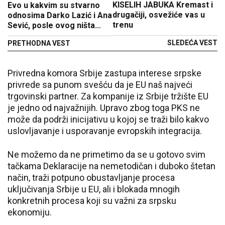
KISELIH JABUKA Kremast i
Evo u kakvim su stvarno
drugačiji, osvežiće vas u
odnosima Darko Lazić i Ana
trenu
Sević, posle ovog ništa
neće biti isto
SLEDEĆA VEST
PRETHODNA VEST
Privredna komora Srbije zastupa interese srpske
privrede sa punom svešću da je EU naš najveći
trgovinski partner. Za kompanije iz Srbije tržište EU
je jedno od najvažnijih. Upravo zbog toga PKS ne
može da podrži inicijativu u kojoj se traži bilo kakvo
uslovljavanje i usporavanje evropskih integracija.
Ne možemo da ne primetimo da se u gotovo svim
tačkama Deklaracije na nemetodičan i duboko štetan
način, traži potpuno obustavljanje procesa
uključivanja Srbije u EU, ali i blokada mnogih
konkretnih procesa koji su važni za srpsku
ekonomiju.