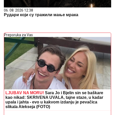
06. 08. 2026 12:38
Рудари који су тражили мање мрака
Preporuka za Vas
LJUBAV NA MORU!
Sara Jo i Bjelin sin se baškare
kao nikad: SKRIVENA UVALA, tajne staze, u kadar
upala i jahta - evo u kakvom izdanju je pevačica
slikala Alekseja (FOTO)
SUSRET O KOJEM BRUJI SRBIJA