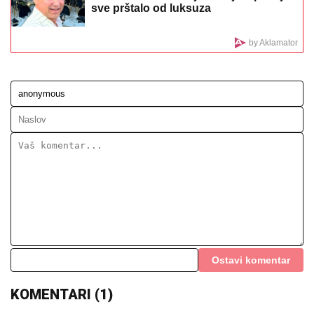
"ASMIN ŠALJE LJUDE, STANIJA ĆE
DA IZGUBI VIZU"
Uroš Stanić o ulasku
u Elitu 10, pretnjama i tužbama:
"Zaradiću 200.000 evra, idem u
američku ambasadu"
EVO SA KIM MILICA UŽIVA NA ADI
BOJANI NAKON SVAĐE SA TERZOM
NA PLAŽI
Njega zna cela Srbija: Mreže
gore od komentara, osvanula
fotografija
MOLOTOVLJEV KOKTEL BAČEN NA POZNATI
HOTEL
Drama na Novom Beogradu: Buknula velika