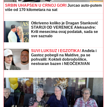
KRIJE IZA PESME "IVANOVA
KORITA"
Merima Njegomir tražila
IZMENU teksta: "Ti stihovi su
naknadno dopisani"
Šokantna prognoza zaprepastila
Nemačku: Ovako nešto nisu doživeli u
modernoj istoriji
SRBIN UHAPŠEN U CRNOJ GORI
Jurcao auto-putem
više od 170 kilometara na sat