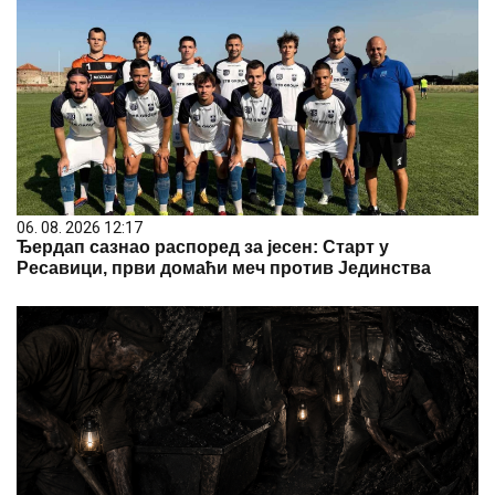
06. 08. 2026 12:17
Ђердап сазнао распоред за јесен: Старт у
Ресавици, први домаћи меч против Јединства