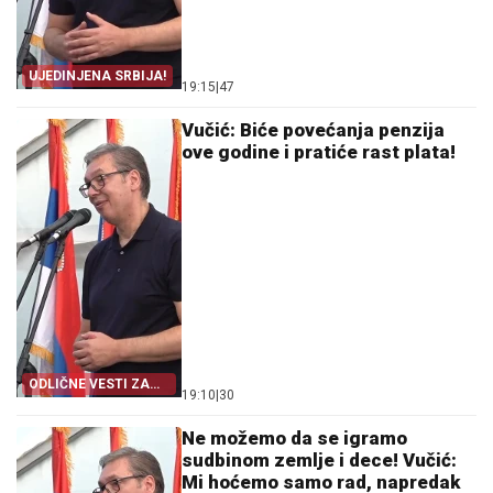
UJEDINJENA SRBIJA!
19:15
|
47
Vučić: Biće povećanja penzija
ove godine i pratiće rast plata!
ODLIČNE VESTI ZA
19:10
|
30
PENZIONERE
Ne možemo da se igramo
sudbinom zemlje i dece! Vučić:
Mi hoćemo samo rad, napredak