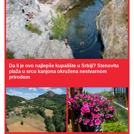
Da li je ovo najlepše kupalište u Srbiji? Stenovita
plaža u srcu kanjona okružena nestvarnom
prirodom