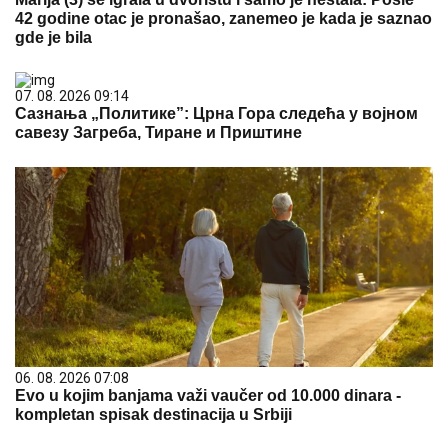
42 godine otac je pronašao, zanemeo je kada je saznao
gde je bila
07. 08. 2026 09:14
Сазнања „Политике”: Црна Гора следећа у војном
савезу Загреба, Тиране и Приштине
06. 08. 2026 07:08
Evo u kojim banjama važi vaučer od 10.000 dinara -
kompletan spisak destinacija u Srbiji