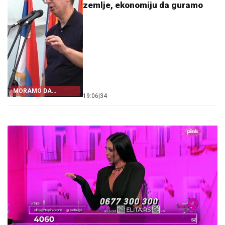
zemlje, ekonomiju da guramo
MORAMO DA
19:06
|
34
BUDEMO
ODGOVORNI!