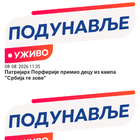
08. 08. 2026 11:35
Патријарх Порфирије примио децу из кампа
"Србија те зове"