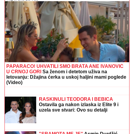
PAPARACO! UHVATILI SMO BRATA ANE IVANOVIĆ
U CRNOJ GORI
Sa ženom i detetom uživa na
letovanju: Džajina ćerka u uskoj haljini mami poglede
(Video)
OŽENIO SE DEJAN KRALJ!
Bio na
korak od MONAŠTVA, a onda se desio
SUDBONOSNI PREOKRET - Branka je
njegova PRAVA LJUBAV!
RASKINULI TEODORA I BEBICA
Ostavila ga nakon izlaska iz Elite 9 i
uzela sve stvari: Ovo su detalji