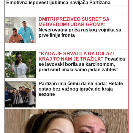
Inspekcija ZATVORILA objekat
Vladimira Tomovića u Crnoj Gori, on
sad otkrio šta se dešava: "Neki se
slade, neću im zaboraviti"
Toni Bijelić objavio sliku sa SVETSKIM GLUMCEM,
MREŽE SE USIJALE OD REAKCIJA, lajkovao i NOLE:
"PRIJATELJI ZA CEO ŽIVOT" (FOTO)
DETONACIJA NA MALOM
KALEMEGDANU!
"Delije" u transu -
Zvezda dovela igrača Real Madrida!