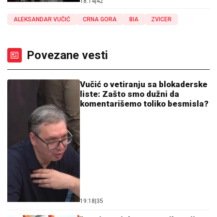
18:14
|
42
ALEKSANDAR VUČIĆ
CRNA GORA
BIA
ZVICER
Povezane vesti
Vučić o vetiranju sa blokaderske
liste: Zašto smo dužni da
komentarišemo toliko besmisla?
19:18
|
35