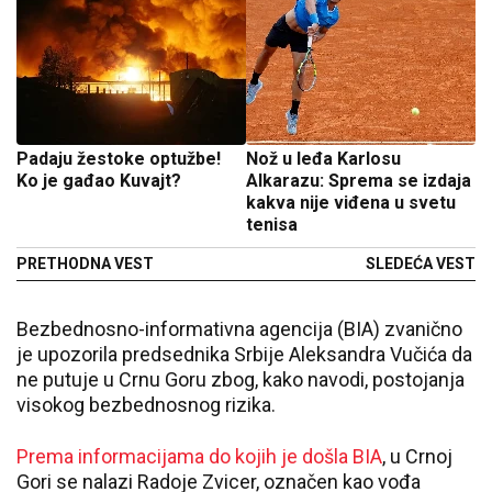
Padaju žestoke optužbe!
Nož u leđa Karlosu
Ko je gađao Kuvajt?
Alkarazu: Sprema se izdaja
kakva nije viđena u svetu
tenisa
PRETHODNA VEST
SLEDEĆA VEST
Bezbednosno-informativna agencija (BIA) zvanično
je upozorila predsednika Srbije Aleksandra Vučića da
ne putuje u Crnu Goru zbog, kako navodi, postojanja
visokog bezbednosnog rizika.
Prema informacijama do kojih je došla BIA
, u Crnoj
Gori se nalazi Radoje Zvicer, označen kao vođa