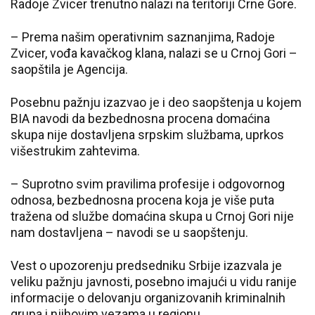
Radoje Zvicer trenutno nalazi na teritoriji Crne Gore.
– Prema našim operativnim saznanjima, Radoje
Zvicer, vođa kavačkog klana, nalazi se u Crnoj Gori –
saopštila je Agencija.
Posebnu pažnju izazvao je i deo saopštenja u kojem
BIA navodi da bezbednosna procena domaćina
skupa nije dostavljena srpskim službama, uprkos
višestrukim zahtevima.
– Suprotno svim pravilima profesije i odgovornog
odnosa, bezbednosna procena koja je više puta
tražena od službe domaćina skupa u Crnoj Gori nije
nam dostavljena – navodi se u saopštenju.
Vest o upozorenju predsedniku Srbije izazvala je
veliku pažnju javnosti, posebno imajući u vidu ranije
informacije o delovanju organizovanih kriminalnih
grupa i njihovim vezama u regionu.