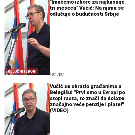
"Imaćemo izbore za najkasnije
tri meseca" Vučić: Na njima se
odlučuje o budućnosti Srbije
KLJUČNI IZBORI
19:17
|
37
Vučić se obratio građanima u
Belegišu! "Prvi smo u Evropi po
stopi rasta, to znači da dolaze
značajno veće penzije i plate!"
(VIDEO)