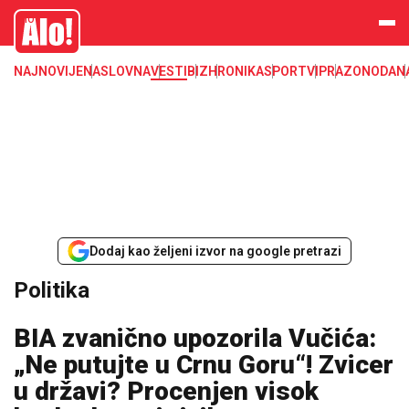
Alo
NAJNOVIJE
NASLOVNA
VESTI
BIZ
HRONIKA
SPORT
VIP
RAZONODA
N
Dodaj kao željeni izvor na google pretrazi
Politika
BIA zvanično upozorila Vučića:
„Ne putujte u Crnu Goru“! Zvicer
u državi? Procenjen visok