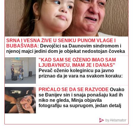
DOLIJAO:
Uhapšen mladić koji je
danas brutalno ubio muškarca u
Petrovcu na Mlavi
Taj dan sam sahranio dedu i dao koš za pobedu!
Emotivna ispovest ljubimca navijača Partizana
Dalila Dragojević je stavila ponudu na
sto Željka Mitrovića: Njen uslov za
ulazak u rijaliti Elita 10 je veća zarada
od one koju ima u Americi