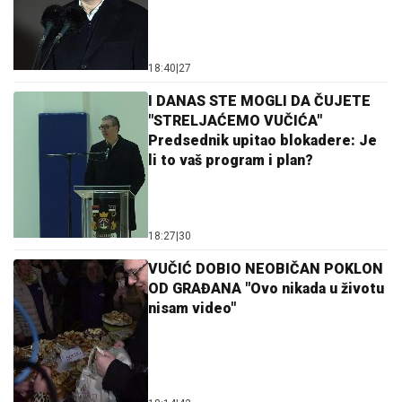
18:40
|
27
I DANAS STE MOGLI DA ČUJETE
"STRELJAĆEMO VUČIĆA"
Predsednik upitao blokadere: Je
li to vaš program i plan?
18:27
|
30
VUČIĆ DOBIO NEOBIČAN POKLON
OD GRAĐANA "Ovo nikada u životu
nisam video"