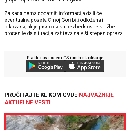
Za sada nema dodatnih informacija da li će
eventualna poseta Crnoj Gori biti odložena ili
otkazana, ali je jasno da su bezbednosne službe
procenile da situacija zahteva najviši stepen opreza.
Pratite nas i putem iOS i android aplikacije
PROČITAJTE KLIKOM OVDE
NAJVAŽNIJE
AKTUELNE VESTI