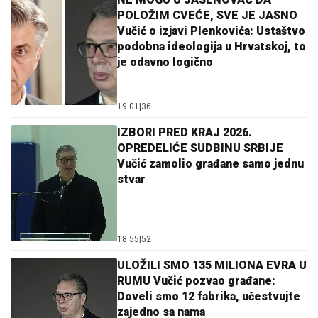
POLOŽIM CVEĆE, SVE JE JASNO
Vučić o izjavi Plenkovića: Ustaštvo
podobna ideologija u Hrvatskoj, to
je odavno logično
19:01
|
36
IZBORI PRED KRAJ 2026.
OPREDELIĆE SUDBINU SRBIJE
Vučić zamolio građane samo jednu
stvar
18:55
|
52
ULOŽILI SMO 135 MILIONA EVRA U
RUMU Vučić pozvao građane:
Doveli smo 12 fabrika, učestvujte
zajedno sa nama