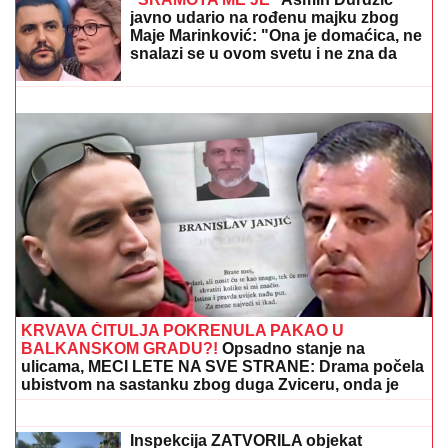
MLADIĆ (21) POSLE TUČE NOŽEM IZBO MUŠKARCA
(32)
Horor kod Sajma u Beogradu: Policija odmah
reagovala
"SRAMOTA ME JE"
Asmin Durdžić
javno udario na rođenu majku zbog
Maje Marinković: "Ona je domaćica, ne
snalazi se u ovom svetu i ne zna da
prestane"
FILMSKA POTERA U NOVOM SADU!
"Pali" pljačkaši iz "audija": Ojadili