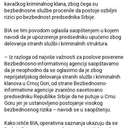
kavačkog kriminalnog klana, zbog čega su
bezbednosne službe procenile da postoje ozbiljni
rizici po bezbednost predsednika Srbije.
BIA se tim povodom oglasila saopštenjem u kojem
navodi da je upozorenje predsedniku upućeno zbog
delovanja stranih službi i kriminalnih struktura.
– Iz razloga od najviše važnosti za poslove poverene
Bezbednosno-informativnoj agenciji saopštavamo
da je neophodno da se oglasimo da je zbog
neprijateljskog delovanja stranih službi i kriminalnih
klanova u Crnoj Gori, od strane Bezbednosno-
informativne agencije zvanično savetovano
predsedniku Republike Srbije da ne putuje u Crnu
Goru jer je ustanovljeno postojanje visokog
bezbednosnog rizika – navodi se u saopštenju.
Kako ističe BIA, operativna saznanja ukazuju da se