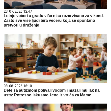
23. 07. 2026 12:47
Letnje večeri u gradu više nisu rezervisane za vikend:
Zašto sve više ljudi bira večeru koja se spontano
pretvori u druženje
08. 08. 2026 16:10
Dete sa autizmom polivali vodom i mazali mu lak na
usta: Potresno iskustvo žene iz vrtića za Mame