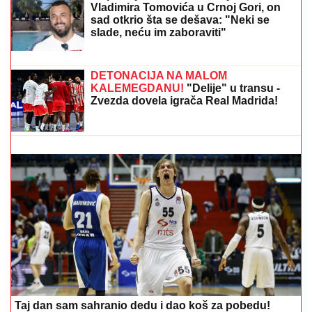
poznatu brzu hranu, a onda je usledila
munjevita akcija policije (FOTO)
KRVAVA ČITULJA POKRENULA PAKAO U
BALKANSKOM GRADU?!
Opsadno stanje na
ulicama, MECI LETE NA SVE STRANE: Drama počela
ubistvom na sastanku zbog duga Zviceru, onda je
usledio HAOS (FOTO)
Slavlje u domu Dragana Stankovića 4
dana nakon što je VERIO DEVOJKU
Čestitke se nižu: "Biću tvoj oslonac i
sigurnost! Ti si prava osoba"