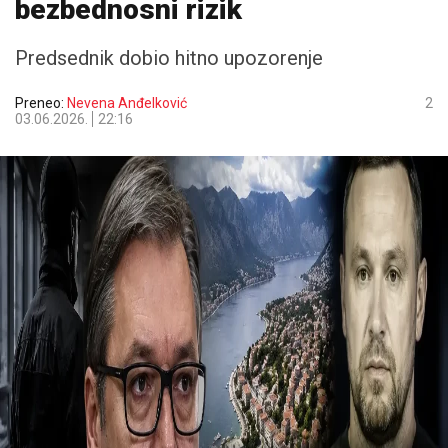
bezbednosni rizik
Predsednik dobio hitno upozorenje
Preneo:
Nevena Anđelković
2
03.06.2026.
22:16