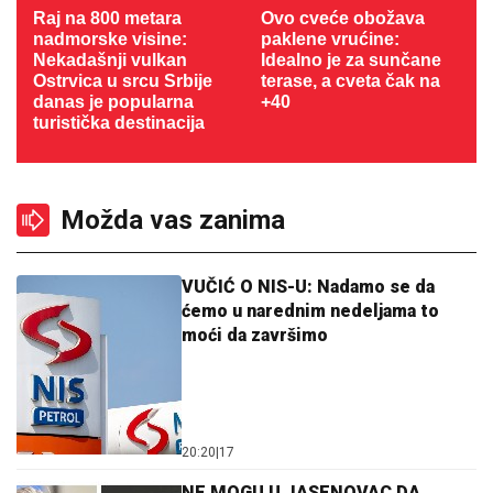
Raj na 800 metara
Ovo cveće obožava
nadmorske visine:
paklene vrućine:
Nekadašnji vulkan
Idealno je za sunčane
Ostrvica u srcu Srbije
terase, a cveta čak na
danas je popularna
+40
turistička destinacija
Možda vas zanima
VUČIĆ O NIS-U: Nadamo se da
ćemo u narednim nedeljama to
moći da završimo
20:20
|
17
NE MOGU U JASENOVAC DA