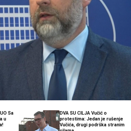
NUO Sa
DVA SU CILJA Vučić o
a u
protestima: Jedan je rušenje
a!
Vučića, drugi podrška stranim
silama