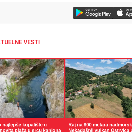
TUELNE VESTI
o najlepše kupalište u
Raj na 800 metara nadmorske
enovita plaža u srcu kanjona
Nekadašnji vulkan Ostrvica 