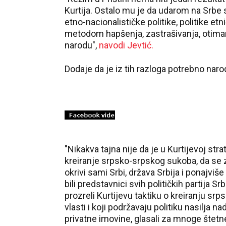
Kurtija. Ostalo mu je da udarom na Srbe
etno-nacionalističke politike, politike e
metodom hapšenja, zastrašivanja, otima
narodu",
navodi Jevtić.
Dodaje da je iz tih razloga potrebno naro
"Nikakva tajna nije da je u Kurtijevoj st
kreiranje srpsko-srpskog sukoba, da se
okrivi sami Srbi, država Srbija i ponajvi
bili predstavnici svih političkih partija S
prozreli Kurtijevu taktiku o kreiranju sr
vlasti i koji podržavaju politiku nasilja n
privatne imovine, glasali za mnoge štetne