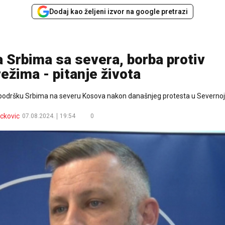
Dodaj kao željeni izvor na google pretrazi
 Srbima sa severa, borba protiv
režima - pitanje života
u podršku Srbima na severu Kosova nakon današnjeg protesta u Severnoj
ackovic
07.08.2024.
19:54
0