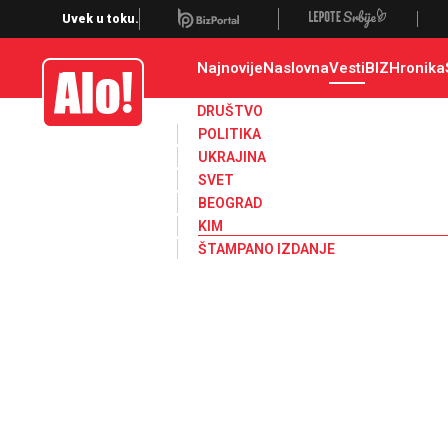
Kosovo i Metohija, KiM, kosovo, srbi na kosovu, priština, albanci, zajedni
Uvek u toku.
Najnovije
Naslovna
Vesti
BIZ
Hronika
Alo
DRUŠTVO
POLITIKA
UKRAJINA
SVET
BEOGRAD
KIM
ŠTAMPANO IZDANJE