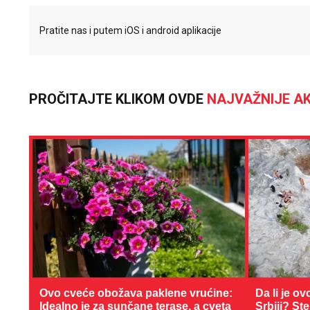
Pratite nas i putem iOS i android aplikacije
PROČITAJTE KLIKOM OVDE
NAJVAŽNIJE AK
Ovo cveće obožava paklene vrućine:
Da li je ov
Idealno je za sunčane terase, a cveta
Srbiji? St