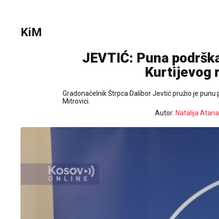
KiM
JEVTIĆ: Puna podrška
Kurtijevog 
Gradonačelnik Štrpca Dalibor Jevtić pružio je pun
Mitrovici.
Autor:
Natalija Atan