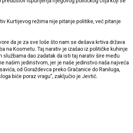
 preduslov ispunjenja njegovog političkog cilja koji se
v Kurtijevog režima nije pitanje politike, već pitanje
ore da je za sve loše što nam se dešava krtiva država
Srba na Kosmetu. Taj narativ je izašao iz političke kuhinje
im službama dao zadatak da isti taj narativ šire među
 našim jedinstvom, jer je naše jedinstvo naša najveća
osavića, od Goraždevca preko Gračanice do Raniluga,
loga biće poraz vragu”, zaključio je Jevtić.