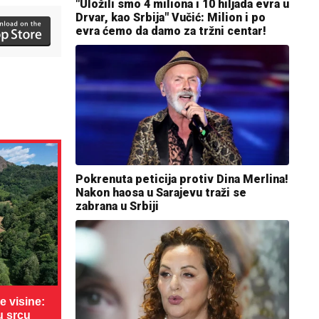
"Uložili smo 4 miliona i 10 hiljada evra u
Drvar, kao Srbija" Vučić: Milion i po
evra ćemo da damo za tržni centar!
Pokrenuta peticija protiv Dina Merlina!
Nakon haosa u Sarajevu traži se
zabrana u Srbiji
 visine:
u srcu