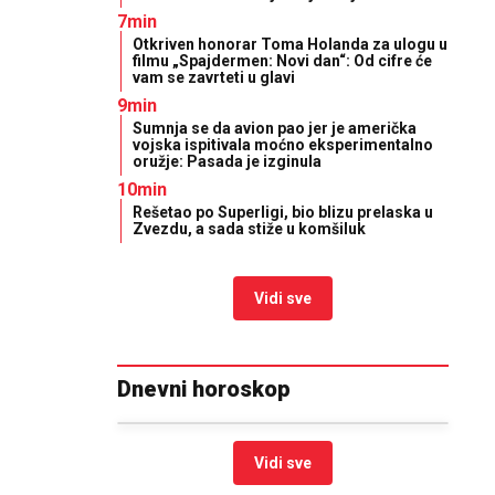
7min
Otkriven honorar Toma Holanda za ulogu u
filmu „Spajdermen: Novi dan“: Od cifre će
vam se zavrteti u glavi
9min
Sumnja se da avion pao jer je američka
vojska ispitivala moćno eksperimentalno
oružje: Pasada je izginula
10min
Rešetao po Superligi, bio blizu prelaska u
Zvezdu, a sada stiže u komšiluk
Vidi sve
Dnevni horoskop
Vidi sve