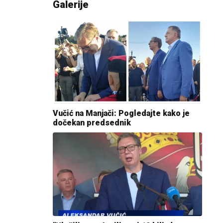
Galerije
Vučić na Manjači: Pogledajte kako je
dočekan predsednik