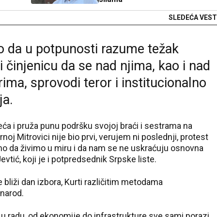
SLEDEĆA VEST
o da u potpunosti razume težak
 činjenicu da se nad njima, kao i nad
ma, sprovodi teror i institucionalno
ja.
ća i pruža punu podršku svojoj braći i sestrama na
j Mitrovici nije bio prvi, verujem ni poslednji, protest
o da živimo u miru i da nam se ne uskraćuju osnovna
evtić, koji je i potpredsednik Srpske liste.
 bliži dan izbora, Kurti različitim metodama
 narod.
t u radu, od ekonomije do infrastrukture sve sami porazi