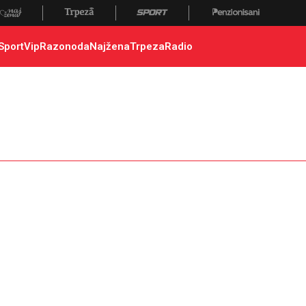
ca srpskih opština, sever kosova, jug kosova, ibar
Sport
Vip
Razonoda
Najžena
Trpeza
Radio