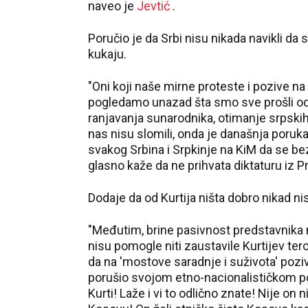
naveo je
Jevtić
.
Poručio je da Srbi nisu nikada navikli d
kukaju.
"Oni koji naše mirne proteste i pozive na
pogledamo unazad šta smo sve prošli od d
ranjavanja sunarodnika, otimanje srpskih i
nas nisu slomili, onda je današnja poruk
svakog Srbina i Srpkinje na KiM da se bez
glasno kaže da ne prihvata diktaturu iz Pri
Dodaje da od Kurtija ništa dobro nikad n
"Međutim, brine pasivnost predstavnika
nisu pomogle niti zaustavile Kurtijev tero
da na 'mostove saradnje i suživota' poz
porušio svojom etno-nacionalističkom p
Kurti! Laže i vi to odlično znate! Nije on 