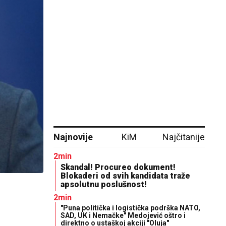
Najnovije
KiM
Najčitanije
2min
Skandal! Procureo dokument!
Blokaderi od svih kandidata traže
apsolutnu poslušnost!
2min
"Puna politička i logistička podrška NATO,
SAD, UK i Nemačke" Medojević oštro i
direktno o ustaškoj akciji "Oluja"