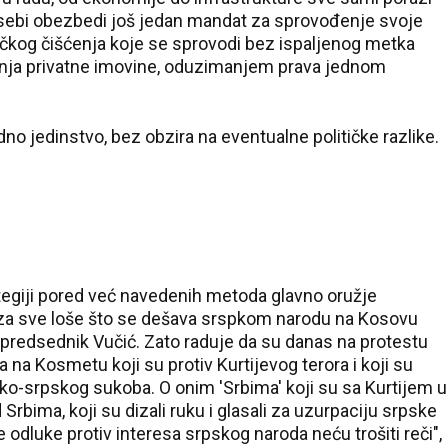
 sebi obezbedi još jedan mandat za sprovođenje svoje
tničkog čišćenja koje se sprovodi bez ispaljenog metka
nja privatne imovine, oduzimanjem prava jednom
dno jedinstvo, bez obzira na eventualne političke razlike.
rategiji pored već navedenih metoda glavno oružje
 za sve loše što se dešava srspkom narodu na Kosovu
še predsednik Vučić. Zato raduje da su danas na protestu
rba na Kosmetu koji su protiv Kurtijevog terora i koji su
psko-srpskog sukoba. O onim 'Srbima' koji su sa Kurtijem u
ad Srbima, koji su dizali ruku i glasali za uzurpaciju srpske
 odluke protiv interesa srpskog naroda neću trošiti reči",