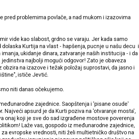
a se pred problemima povlače, a nad mukom i izazovima
 mir vide kao slabost, grdno se varaju. Jer kada samo
olaska Kurtija na vlast - hapšenja, pucnje u našu decu i
manja, ukidanje dinara, zatvaranje naših institucija - i da
a jedinstva najbolji mogući odgovor! Zato je obaveza
 obzira na izazove i težak položaj suprostavi, da jasno i
štine", ističe Jevtić.
ismo niti danas očekujemo.
33 °C
 međunarodne zajednice. Saopštenja i 'pisane osude'
Loznica
r. Najveći apsurd je da Kurti poziva na 'otvaranje mosta',
iva onaj koji je sve do sad izgrađene mostove poverenja
olitikom! Laže vas, gospodo iz međunarodne zajednice,
ni za evropske vrednosti, niti želi multietničko društvo na