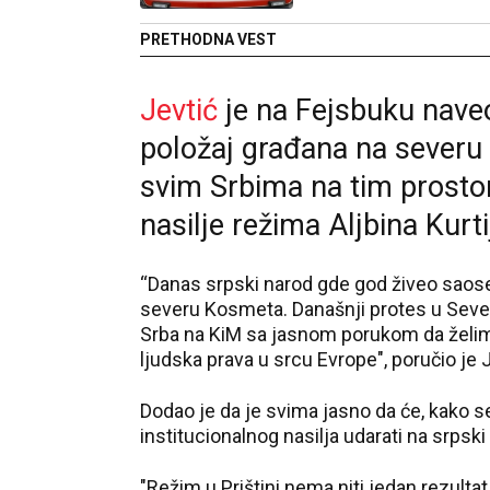
PRETHODNA VEST
Jevtić
je na Fejsbuku nave
položaj građana na severu i
svim Srbima na tim prostori
nasilje režima Aljbina Kurti
“Danas srpski narod gde god živeo saose
severu Kosmeta. Današnji protes u Severno
Srba na KiM sa jasnom porukom da želim
ljudska prava u srcu Evrope", poručio je J
Dodao je da je svima jasno da će, kako se
institucionalnog nasilja udarati na srpski
"Režim u Prištini nema niti jedan rezulta