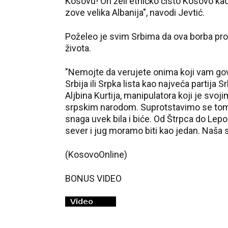
Kosovu! On želi etničko čisto Kosovo kao
zove velika Albanija", navodi Jevtić.
Poželeo je svim Srbima da ova borba proti
života.
"Nemojte da verujete onima koji vam gov
Srbija ili Srpka lista kao najveća partija 
Aljbina Kurtija, manipulatora koji je svoj
srpskim narodom. Suprotstavimo se tome
snaga uvek bila i biće. Od Štrpca do Lep
sever i jug moramo biti kao jedan. Naša s
(KosovoOnline)
BONUS VIDEO