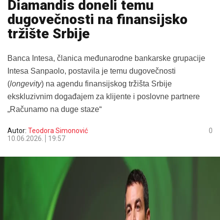
Diamandis doneli temu
dugovečnosti na finansijsko
tržište Srbije
Banca Intesa, članica međunarodne bankarske grupacije
Intesa Sanpaolo, postavila je temu dugovečnosti
(
longevity
) na agendu finansijskog tržišta Srbije
ekskluzivnim događajem za klijente i poslovne partnere
„Računamo na duge staze“
Autor:
Teodora Simonović
0
10.06.2026.
19:57