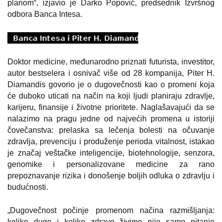
planom“, izjavio je Darko Popović, predsednik Izvršnog
odbora Banca Intesa.
Doktor medicine, međunarodno priznati futurista, investitor,
autor bestselera i osnivač više od 28 kompanija, Piter H.
Diamandis govorio je o dugovečnosti kao o promeni koja
će duboko uticati na način na koji ljudi planiraju zdravlje,
karijeru, finansije i životne prioritete. Naglašavajući da se
nalazimo na pragu jedne od najvećih promena u istoriji
čovečanstva: prelaska sa lečenja bolesti na očuvanje
zdravlja, prevenciju i produženje perioda vitalnost, istakao
je značaj veštačke inteligencije, biotehnologije, senzora,
genomike i personalizovane medicine za rano
prepoznavanje rizika i donošenje boljih odluka o zdravlju i
budućnosti.
„Dugovečnost počinje promenom načina razmišljanja:
koliko dugo i koliko zdravo živimo nije samo pitanje