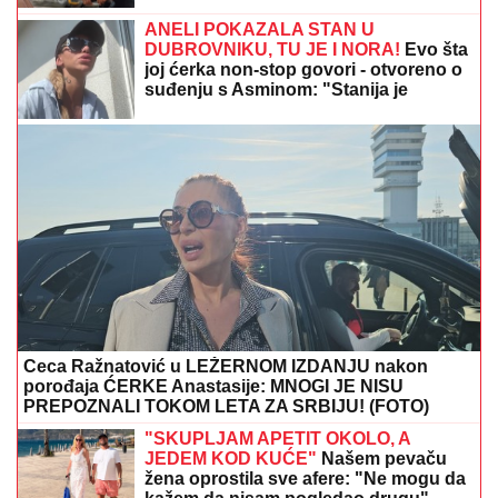
TRESLO SE U KOMŠILUKU:
Zemljotres jačine 3,4
Rihtera pogodio susednu državu
"ZOVU IH "BUVE" OVDE PO LJIGU"
Komšije progovorile o PORODICI
Jovane Jeremić: "Brat joj je otišao, jer
se posvađao sa roditeljima"
BOJANA LAZIĆ POKAZALA MAJKU
Sa njom uživa na letovanju: Doručak U
BAZENU, a tek da vidite voditeljku u
bikiniju (FOTO)