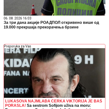
06. 08. 2026 16:03
За три дана акције РОАДПОЛ откривено више од
19.000 прекршаја прекорачења брзине
Preporuka za Vas
LUKASOVA NAJMLAĐA ĆERKA VIKTORIJA JE BAŠ
PORASLA!
Sa sestrom Sofijom uživa na moru: