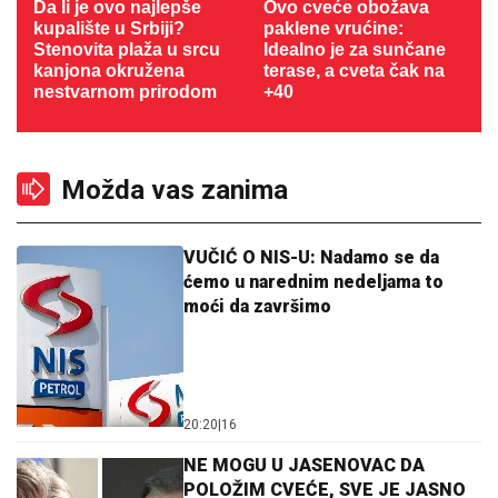
Da li je ovo najlepše
Ovo cveće obožava
kupalište u Srbiji?
paklene vrućine:
Stenovita plaža u srcu
Idealno je za sunčane
kanjona okružena
terase, a cveta čak na
nestvarnom prirodom
+40
Možda vas zanima
VUČIĆ O NIS-U: Nadamo se da
ćemo u narednim nedeljama to
moći da završimo
20:20
|
16
NE MOGU U JASENOVAC DA
POLOŽIM CVEĆE, SVE JE JASNO