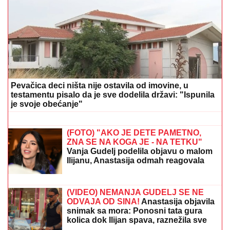
"ASMIN ŠALJE LJUDE, STANIJA ĆE DA IZGUBI
VIZU"
Uroš Stanić o ulasku u Elitu 10, pretnjama i
tužbama: "Zaradiću 200.000 evra, idem u američku
ambasadu"
DECA BEZ NOGU, RUKU, GLINA SE
PROLAMALA OD JAUKA
Potresno
svedočanstvo iz 1995: Goreli su i nebo
i zemlja
DOJAVA O BOMBI NA AUTOBUSKOJ
STANICI
Drama u Prištini: Sve vrvi od
policije