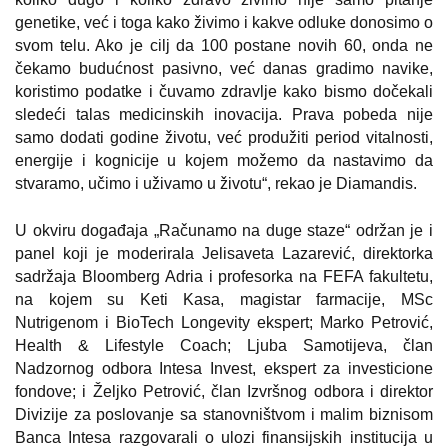
genetike, već i toga kako živimo i kakve odluke donosimo o
svom telu. Ako je cilj da 100 postane novih 60, onda ne
čekamo budućnost pasivno, već danas gradimo navike,
koristimo podatke i čuvamo zdravlje kako bismo dočekali
sledeći talas medicinskih inovacija. Prava pobeda nije
samo dodati godine životu, već produžiti period vitalnosti,
energije i kognicije u kojem možemo da nastavimo da
stvaramo, učimo i uživamo u životu“, rekao je Diamandis.
U okviru događaja „Računamo na duge staze“ održan je i
panel koji je moderirala Jelisaveta Lazarević, direktorka
sadržaja Bloomberg Adria i profesorka na FEFA fakultetu,
na kojem su Keti Kasa, magistar farmacije, MSc
Nutrigenom i BioTech Longevity ekspert; Marko Petrović,
Health & Lifestyle Coach; Ljuba Samotijeva, član
Nadzornog odbora Intesa Invest, ekspert za investicione
fondove; i Željko Petrović, član Izvršnog odbora i direktor
Divizije za poslovanje sa stanovništvom i malim biznisom
Banca Intesa razgovarali o ulozi finansijskih institucija u