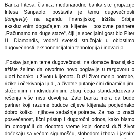
Banca Intesa, članica međunarodne bankarske grupacije
Intesa Sanpaolo, postavila je temu dugovečnosti
(
longevity
) na agendu finansijskog tržišta Srbije
ekskluzivnim događajem za klijente i poslovne partnere
„Računamo na duge staze“, čiji je specijalni gost bio Piter
H. Diamandis, vodeći svetski stručnjak u oblastima
dugovečnosti, eksponencijalnih tehnologija i inovacija.
„Postavljanjem teme dugovečnosti na domaće finansijsko
tržište želimo da otvorimo novo poglavlje u razgovoru o
ulozi banaka u životu klijenata. Duži život menja potrebe,
rizike i očekivanja ljudi, a životne putanje čini dinamičnijim,
složenijim i individualnijim, zbog čega standardizovana
rešenja više nisu dovoljna. Zato banka mora da bude
partner koji razume buduće ciljeve klijenata podjednako
dobro koliko i njihove sadašnje potrebe. Za nas to znači
posvećenost, lični pristup i dugoročni odnos, kako bismo
im omogućili da dodatno vreme koje donosi duži život
dočekaju sa većom sigurnošću, slobodom izbora i jasnim