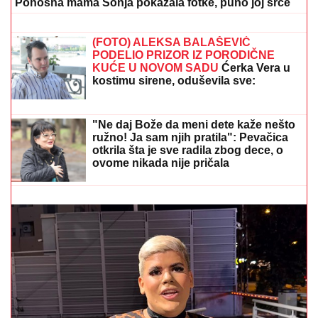
Ponosna mama Sonja pokazala fotke, puno joj srce
SUSRET O KOJEM BRUJI SRBIJA
Aneli Ahmić stiže na suočavanje sa
Neriom i Hanom, fanovi se nadaju da
se u sve umeša i Sita Ahmić
(FOTO) ALEKSA BALAŠEVIĆ
PODELIO PRIZOR IZ PORODIČNE
KUĆE U NOVOM SADU
Ćerka Vera u
kostimu sirene, oduševila sve:
"Salajka ima more"
OVO JE MILKA (82) KOJU JE UBIO SIN! U
poslednje