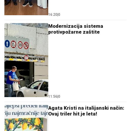
16:20
|
0
Modernizacija sistema
protivpožarne zaštite
11:56
|
0
Agata Kristi na italijanski način:
Ovaj triler hit je leta!