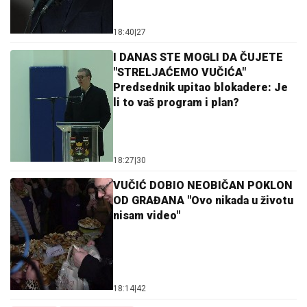
18:40
|
27
I DANAS STE MOGLI DA ČUJETE
"STRELJAĆEMO VUČIĆA"
Predsednik upitao blokadere: Je
li to vaš program i plan?
18:27
|
30
VUČIĆ DOBIO NEOBIČAN POKLON
OD GRAĐANA "Ovo nikada u životu
nisam video"
18:14
|
42