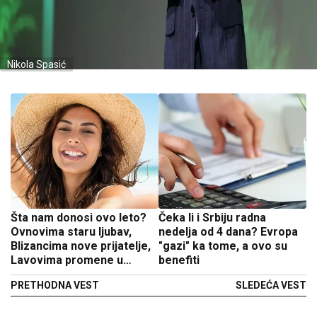
Nikola Spasić
Šta nam donosi ovo leto?
Čeka li i Srbiju radna
Ovnovima staru ljubav,
nedelja od 4 dana? Evropa
Blizancima nove prijatelje,
"gazi" ka tome, a ovo su
Lavovima promene u
benefiti
karijeri, a evo kome se
PRETHODNA VEST
SLEDEĆA VEST
život menja iz korena