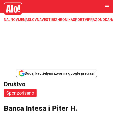
Društvo, društvene teme
Alo
NAJNOVIJE
NASLOVNA
VESTI
BIZ
HRONIKA
SPORT
VIP
RAZONODA
N
Dodaj kao željeni izvor na google pretrazi
Društvo
Sponzorisano
Banca Intesa i Piter H.