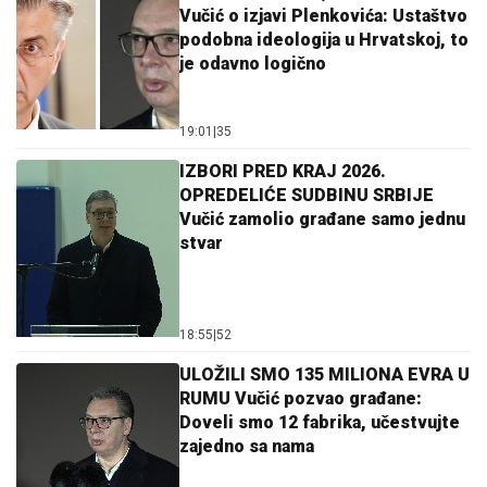
Vučić o izjavi Plenkovića: Ustaštvo
podobna ideologija u Hrvatskoj, to
je odavno logično
19:01
|
35
IZBORI PRED KRAJ 2026.
OPREDELIĆE SUDBINU SRBIJE
Vučić zamolio građane samo jednu
stvar
18:55
|
52
ULOŽILI SMO 135 MILIONA EVRA U
RUMU Vučić pozvao građane:
Doveli smo 12 fabrika, učestvujte
zajedno sa nama