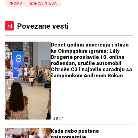
PROMO
BANCA INTESA
Povezane vesti
Deset godina poverenja i staza
ka Olimpijskim igrama: Lilly
Drogerie proslavile 10. online
rođendan, uručile automobil
Citroën C3 i najavile saradnju sa
šampionkom Andreom Bokan
13:51
|
0
Kada nebo postane
najprometnije