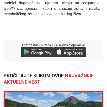
podršci dugovečnosti, njenom uticaju na osiguranje i
wealth management
, kao i o značaju zdravih navika i
metaboličkog zdravlja za kvalitetan i dug život.
Pratite nas i putem iOS i android aplikacije
PROČITAJTE KLIKOM OVDE
NAJVAŽNIJE
AKTUELNE VESTI