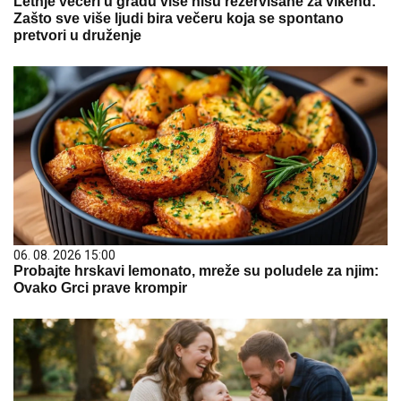
Letnje večeri u gradu više nisu rezervisane za vikend:
Zašto sve više ljudi bira večeru koja se spontano
pretvori u druženje
06. 08. 2026 15:00
Probajte hrskavi lemonato, mreže su poludele za njim:
Ovako Grci prave krompir