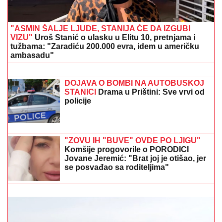
vreme živela u Domu, jutros došla da obiđe sina, a on
je TUKAO DO SMRTI! (FOTO, VIDEO)
"Ne daj Bože da meni dete kaže nešto
ružno! Ja sam njih pratila": Pevačica
otkrila šta je sve radila zbog dece, o
ovome nikada nije pričala
DOK U KRNJAČI SVE SIJA OD ZLATA,
RODNA KUĆA KEMIŠA PROPADA:
Meštani otkrili detalje porodične drame
u Grabovcu