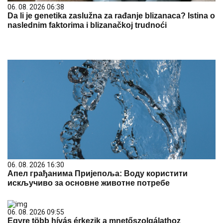
06. 08. 2026 06:38
Da li je genetika zaslužna za rađanje blizanaca? Istina o
naslednim faktorima i blizanačkoj trudnoći
06. 08. 2026 16:30
Апел грађанима Пријепоља: Воду користити
искључиво за основне животне потребе
06. 08. 2026 09:55
Egyre több hívás érkezik a mnetőszolgálathoz