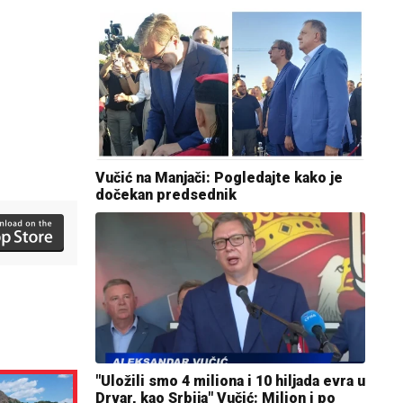
Vučić na Manjači: Pogledajte kako je
dočekan predsednik
"Uložili smo 4 miliona i 10 hiljada evra u
Drvar, kao Srbija" Vučić: Milion i po