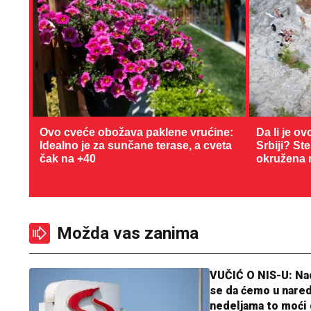
Ovo cveće obožava paklene vrućine:
Da li je ov
Idealno je za sunčane terase, a cveta
Srbiji? St
čak na +40
okružena 
Možda vas zanima
VUČIĆ O NIS-U: N
se da ćemo u nare
nedeljama to moći 