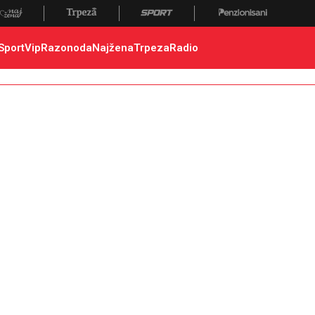
Sport
Vip
Razonoda
Najžena
Trpeza
Radio