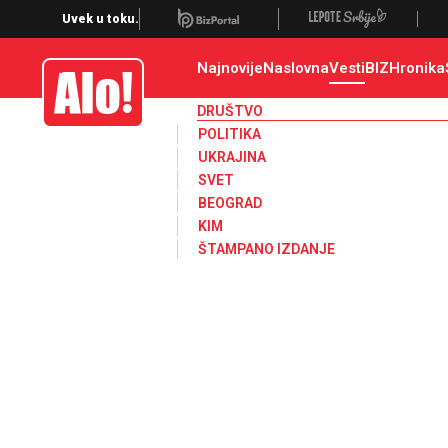
Društvo, društvene teme
Uvek u toku.
Najnovije
Naslovna
Vesti
BIZ
Hronika
Alo
DRUŠTVO
POLITIKA
UKRAJINA
SVET
BEOGRAD
KIM
ŠTAMPANO IZDANJE