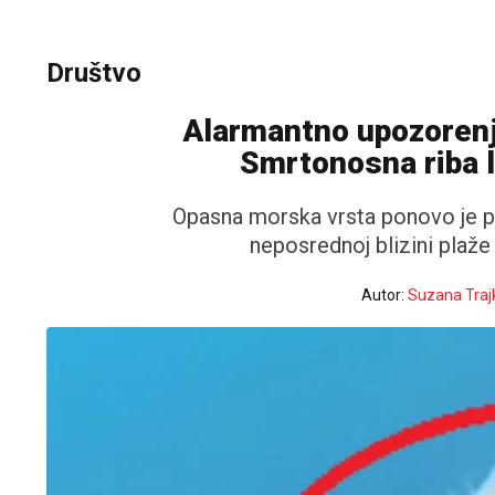
Društvo
Alarmantno upozorenje 
Smrtonosna riba l
Opasna morska vrsta ponovo je p
neposrednoj blizini plaže 
Autor:
Suzana Traj