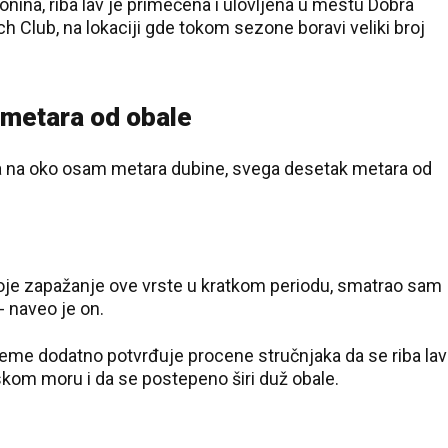
ina, riba lav je primećena i ulovljena u mestu Dobra
h Club, na lokaciji gde tokom sezone boravi veliki broj
metara od obale
ena na oko osam metara dubine, svega desetak metara od
oje zapažanje ove vrste u kratkom periodu, smatrao sam
 naveo je on.
reme dodatno potvrđuje procene stručnjaka da se riba lav
kom moru i da se postepeno širi duž obale.