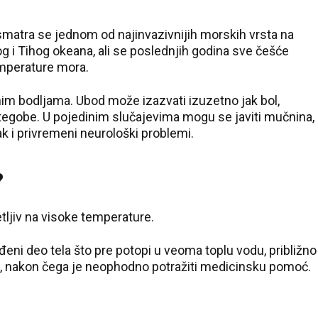
, smatra se jednom od najinvazivnijih morskih vrsta na
og i Tihog okeana, ali se poslednjih godina sve češće
emperature mora.
nim bodljama. Ubod može izazvati izuzetno jak bol,
e tegobe. U pojedinim slučajevima mogu se javiti mučnina,
ak i privremeni neurološki problemi.
?
24 °C
etljiv na visoke temperature.
Loznica
eni deo tela što pre potopi u veoma toplu vodu, približno
ta, nakon čega je neophodno potražiti medicinsku pomoć.