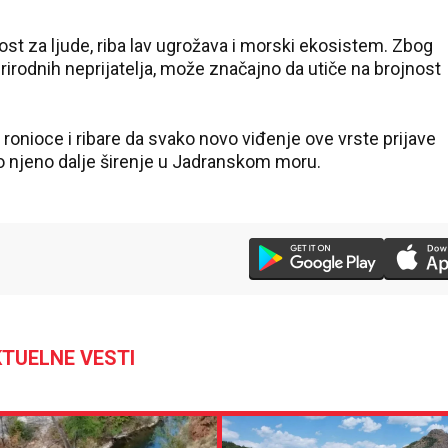
st za ljude, riba lav ugrožava i morski ekosistem. Zbog
rirodnih neprijatelja, može značajno da utiče na brojnost
ronioce i ribare da svako novo viđenje ove vrste prijave
lo njeno dalje širenje u Jadranskom moru.
TUELNE VESTI