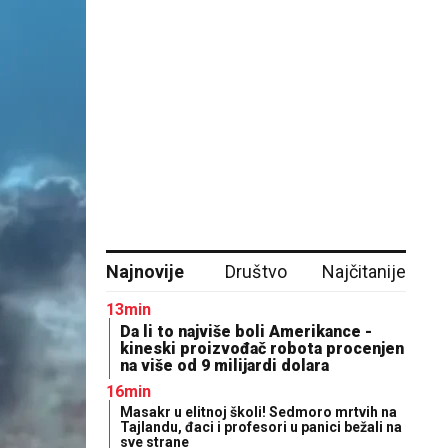
Najnovije
Društvo
Najčitanije
13min
Da li to najviše boli Amerikance -
kineski proizvođač robota procenjen
na više od 9 milijardi dolara
16min
Masakr u elitnoj školi! Sedmoro mrtvih na
Tajlandu, đaci i profesori u panici bežali na
sve strane