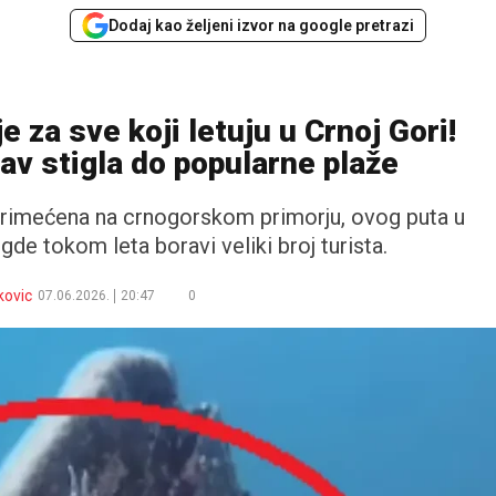
Dodaj kao željeni izvor na google pretrazi
za sve koji letuju u Crnoj Gori!
av stigla do popularne plaže
rimećena na crnogorskom primorju, ovog puta u
gde tokom leta boravi veliki broj turista.
kovic
07.06.2026.
20:47
0