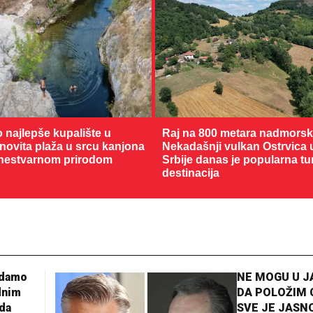
o najlepše kupalište u
Raj na 800 metara nadmorske
enovita plaža u srcu kanjona
Nekadašnji vulkan Ostrvica 
nestvarnom prirodom
Srbije danas je popularna tu
destinacija
adamo
NE MOGU U 
dnim
DA POLOŽIM 
da
SVE JE JASNO