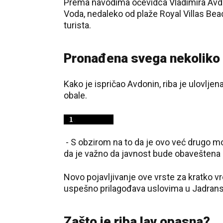
Prema navodima očevidca Vladimira Avdon
Voda, nedaleko od plaže Royal Villas Beac
turista.
Pronađena svega nekoliko 
Kako je ispričao Avdonin, riba je ulovlj
obale.
- S obzirom na to da je ovo već drugo m
da je važno da javnost bude obaveštena -
Novo pojavljivanje ove vrste za kratko v
uspešno prilagođava uslovima u Jadrans
Zašto je riba lav opasna?