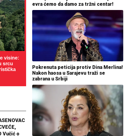
evra ćemo da damo za tržni centar!
 visine:
u srcu
Pokrenuta peticija protiv Dina Merlina!
ristička
Nakon haosa u Sarajevu traži se
zabrana u Srbiji
JASENOVAC
CVEĆE,
 Vučić o