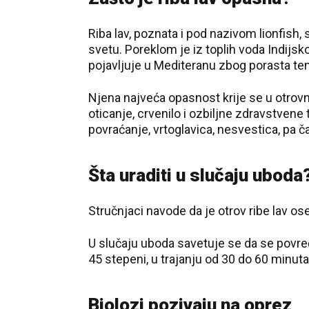
Riba lav, poznata i pod nazivom lionfish
svetu. Poreklom je iz toplih voda Indijsk
pojavljuje u Mediteranu zbog porasta t
Njena najveća opasnost krije se u otrov
oticanje, crvenilo i ozbiljne zdravstven
povraćanje, vrtoglavica, nesvestica, pa č
Šta uraditi u slučaju uboda
Stručnjaci navode da je otrov ribe lav os
U slučaju uboda savetuje se da se povređ
45 stepeni, u trajanju od 30 do 60 minu
Biolozi pozivaju na oprez