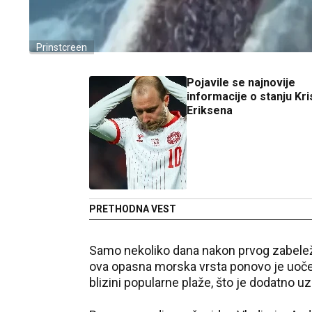
Prinstcreen
Pojavile se najnovije
informacije o stanju Kri
Eriksena
PRETHODNA VEST
Samo nekoliko dana nakon prvog zabelež
ova opasna morska vrsta ponovo je uoče
blizini popularne plaže, što je dodatno 