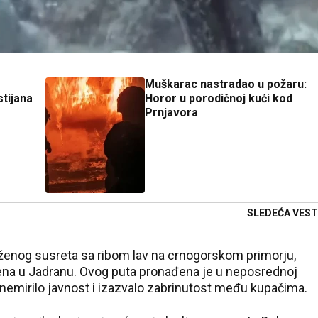
Muškarac nastradao u požaru:
stijana
Horor u porodičnoj kući kod
Prnjavora
SLEDEĆA VEST
enog susreta sa ribom lav na crnogorskom primorju,
na u Jadranu. Ovog puta pronađena je u neposrednoj
uznemirilo javnost i izazvalo zabrinutost među kupačima.