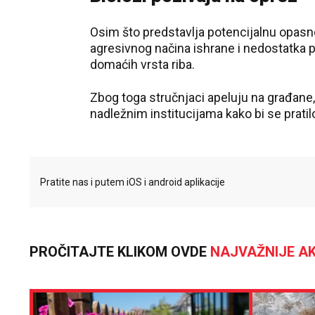
Osim što predstavlja potencijalnu opasno
agresivnog načina ishrane i nedostatka p
domaćih vrsta riba.
Zbog toga stručnjaci apeluju na građane, 
nadležnim institucijama kako bi se prati
Pratite nas i putem iOS i android aplikacije
PROČITAJTE KLIKOM OVDE
NAJVAŽNIJE AK