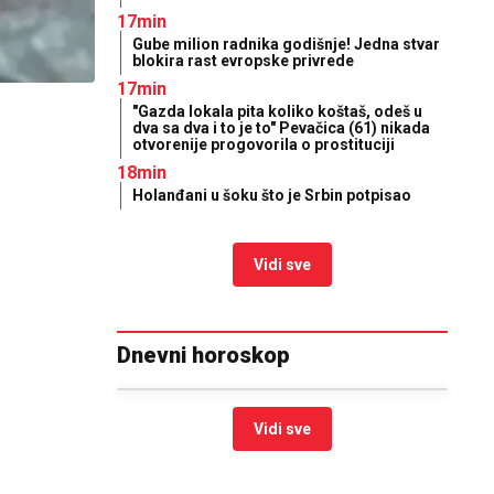
17min
Gube milion radnika godišnje! Jedna stvar
blokira rast evropske privrede
17min
"Gazda lokala pita koliko koštaš, odeš u
dva sa dva i to je to" Pevačica (61) nikada
otvorenije progovorila o prostituciji
18min
Holanđani u šoku što je Srbin potpisao
Vidi sve
Dnevni horoskop
Vidi sve