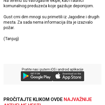
Na terenu su vatrogasne ekipe, kao i radnici
komunalnog preduzeća koje gazduje deponijom.
Gust crni dim mnogi su primetili iz Jagodine i drugih
mesta. Za sada nema informacija šta je izazvalo
požar.
(Tanjug)
Pratite nas i putem iOS i android aplikacije
PROČITAJTE KLIKOM OVDE
NAJVAŽNIJE