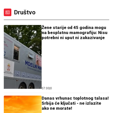
Zamešala bujnim oblinama: Influenserka baca
muškarce u trans - Poziva na greh (VIDEO)
JANJUŠ SA ĆERKOM NA ADI BOJANI
Provodio se na plaži sa Milicom
Veličković, pa pokazao ŠTA RADE
KRUNA I ON: U prvom planu tetovaža
koju je posvetio naslednici (FOTO)
VERIO JE POSLE TRI MESECA VEZE:
Evo KO JE IZABRANICA Dragana
Stankovića, mnogima privukla pažnju
još na koncertu poznate pevačice!