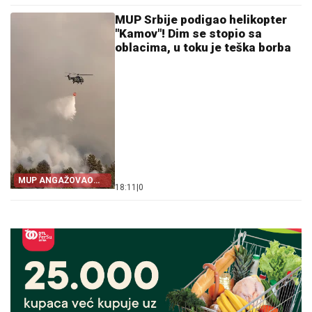
MUP Srbije podigao helikopter
"Kamov"! Dim se stopio sa
oblacima, u toku je teška borba
MUP ANGAŽOVAO
18:11
|
0
KAPACITETE