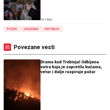
18:14
|
42
POŽAR
JAGODINA
DEPONIJA
Povezane vesti
Drama kod Trebinja! Odbijena
vatra koja je zapretila kućama,
vetar i dalje raspiruje požar