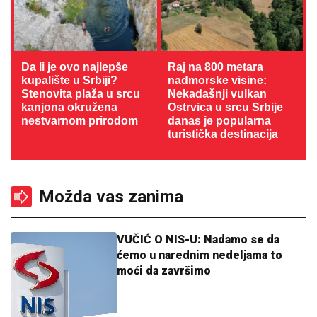
Da li je ovo najlepše
Raj na 800 metara
kupalište u Srbiji?
nadmorske visine:
Stenovita plaža u srcu
Nekadašnji vulkan
kanjona okružena
Ostrvica u srcu Srbije
nestvarnom prirodom
danas je popularna
turistička destinacija
Možda vas zanima
VUČIĆ O NIS-U: Nadamo se da
ćemo u narednim nedeljama to
moći da završimo