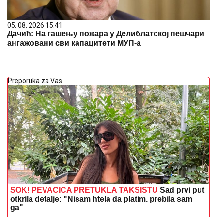
05. 08. 2026 15:41
Дачић: На гашењу пожара у Делиблатској пешчари
ангажовани сви капацитети МУП-а
Preporuka za Vas
ŠOK! PEVAČICA PRETUKLA TAKSISTU
Sad prvi put
otkrila detalje: "Nisam htela da platim, prebila sam
ga"