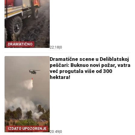
DRAMATIČNO
22:18
|
0
Dramatične scene u Deliblatskoj
peščari: Buknuo novi požar, vatra
već progutala više od 300
hektara!
IZDATO UPOZORENJE
20:49
|
0