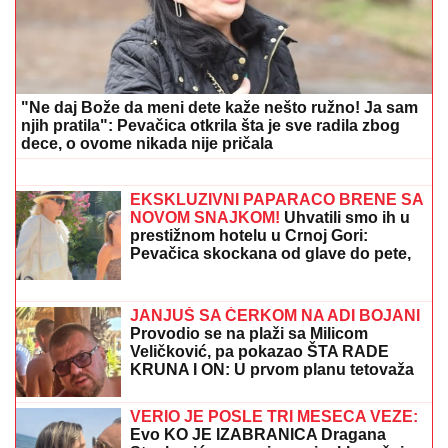
devojku, a evo zašto su raskinuli on i Jovana Jeremić
Bivša snajka političara stigla na GALA
SLAVLJE kod Dragana Stankovića,
progovorila o poslu i ljubavi:
"Udvarača nema, plaše me se"
(VIDEO)
(FOTO) TAKI SA ZANOSNOM
PLAVUŠOM
Grli je pred svima u
lokalu, posle skandala sa Majom i
Asminom pokazao sa kim uživa
HAOS I KRV NA ULICI:
Žena divljala nožem usred