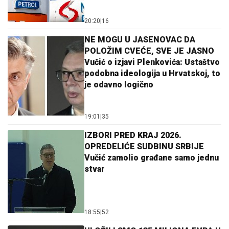
20:20
|
16
NE MOGU U JASENOVAC DA
POLOŽIM CVEĆE, SVE JE JASNO
Vučić o izjavi Plenkovića: Ustaštvo
podobna ideologija u Hrvatskoj, to
je odavno logično
19:01
|
35
IZBORI PRED KRAJ 2026.
OPREDELIĆE SUDBINU SRBIJE
Vučić zamolio građane samo jednu
stvar
18:55
|
52