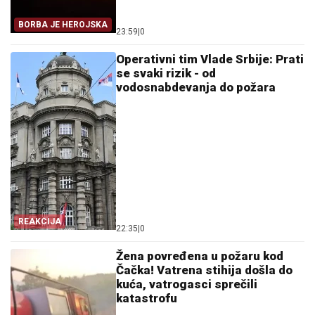
BORBA JE HEROJSKA
23:59
|
0
Operativni tim Vlade Srbije: Prati
se svaki rizik - od
vodosnabdevanja do požara
REAKCIJA
22:35
|
0
Žena povređena u požaru kod
Čačka! Vatrena stihija došla do
kuća, vatrogasci sprečili
katastrofu