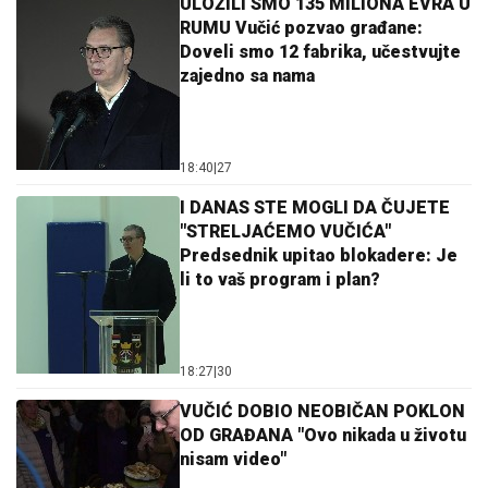
ULOŽILI SMO 135 MILIONA EVRA U
RUMU Vučić pozvao građane:
Doveli smo 12 fabrika, učestvujte
zajedno sa nama
18:40
|
27
I DANAS STE MOGLI DA ČUJETE
"STRELJAĆEMO VUČIĆA"
Predsednik upitao blokadere: Je
li to vaš program i plan?
18:27
|
30
VUČIĆ DOBIO NEOBIČAN POKLON
OD GRAĐANA "Ovo nikada u životu
nisam video"