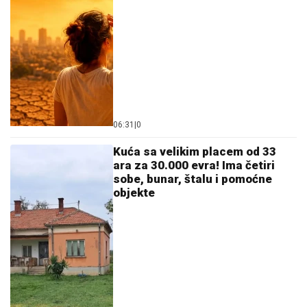
SRBI U GRČKOJ, OPREZ!
Ako dobijete ovu poruku,
nikako je ne otvarajte
"TUŽILA SAM BORU I MAJU"
Boginja
progovorila o svemu nakon izlaska iz
Elite, oplela po Aneli: "Ona je najveći
folirant" (VIDEO)
ČELSI BIRA ISKUSTVO:
Džordan
Henderson za jači vezni red "plavaca"
by Aklamator