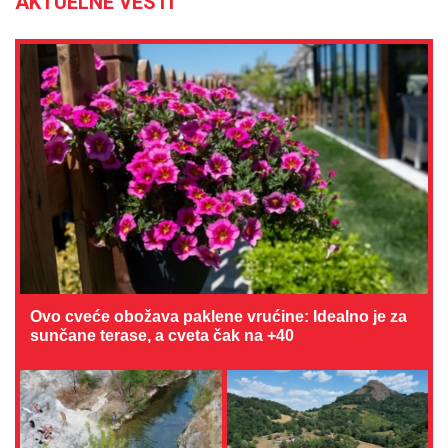
AKTUELNE VESTI
Ovo cveće obožava paklene vrućine: Idealno je za
sunčane terase, a cveta čak na +40