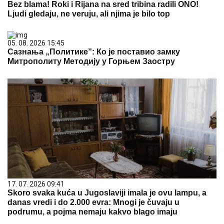
Bez blama! Roki i Rijana na sred tribina radili ONO!
Ljudi gledaju, ne veruju, ali njima je bilo top
05. 08. 2026 15:45
Сазнања „Политике”: Ко је поставио замку
Митрополиту Методију у Горњем Заостру
17. 07. 2026 09:41
Skoro svaka kuća u Jugoslaviji imala je ovu lampu, a
danas vredi i do 2.000 evra: Mnogi je čuvaju u
podrumu, a pojma nemaju kakvo blago imaju