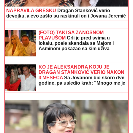
otišla na selo: Beru maline, pokazala kako uživaju
KAMION SA PRIKOLICOM POKOSIO
PUTARE!
Detalji stravične nesreće
kod Šapca: Radili na održavanju puta,
NIJE IM BILO SPASA!
SABALENKA DOBRO KRENULA:
Beloruskinja pobedila u Torontu i
nastavila dominaciju
NAPRAVILA GREŠKU
Dragan Stanković verio