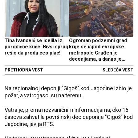
Tina Ivanović se iselila iz
Ogroman podzemni grad
porodične kuće: Bivši sprug
krije se ispod evropske
rešio da proda ceo plac!
metropole Građen je
decenijama, a danas je
dostupan stanovnicima -
PRETHODNA VEST
SLEDEĆA VEST
evo šta je sve u njemu
Na regionalnoj deponiji "Gigoš" kod Jagodine izbio je
požar, a vatrogasci su na terenu.
Vatra je, prema nezvaničnim informacijama, oko 16
časova zahvatila površinski deo deponije "Gigoš" kod
Jagodine, javlja RTS.