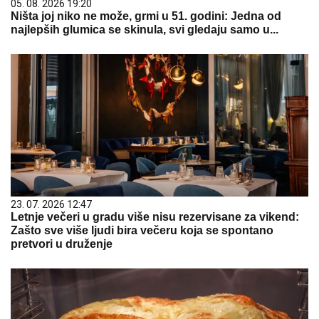
05. 08. 2026 19:20
Ništa joj niko ne može, grmi u 51. godini: Jedna od
najlepših glumica se skinula, svi gledaju samo u...
23. 07. 2026 12:47
Letnje večeri u gradu više nisu rezervisane za vikend:
Zašto sve više ljudi bira večeru koja se spontano
pretvori u druženje