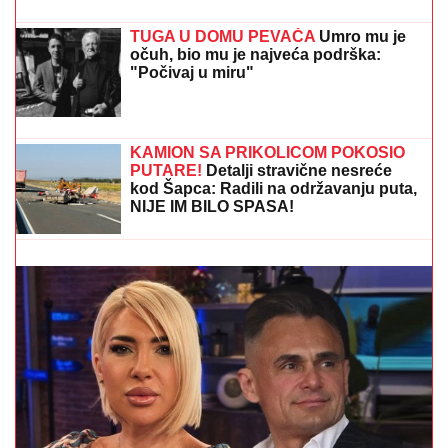
DMITRIJEV OBJASNIO:
Evo zašto
migranti iz Maroka prodiru dublje u EU
TUGA U DOMU PEVAČA
Umro mu je
očuh, bio mu je najveća podrška:
"Počivaj u miru"
Pevačica (36) završila DOKTORSKE STUDIJE i
najobrazovanija je na estradi, a sad sa mužem i sinom