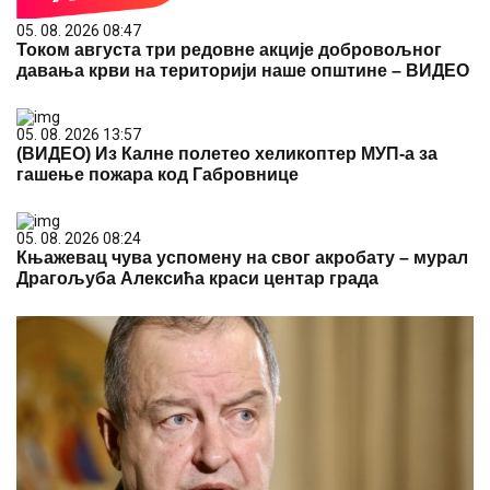
05. 08. 2026 08:47
Током августа три редовне акције добровољног
давања крви на територији наше општине – ВИДЕО
05. 08. 2026 13:57
(ВИДЕО) Из Калне полетео хеликоптер МУП-а за
гашење пожара код Габровнице
05. 08. 2026 08:24
Књажевац чува успомену на свог акробату – мурал
Драгoљуба Алексића краси центар града