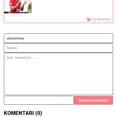
"Ne daj Bože da meni dete kaže nešto ružno! Ja sam
njih pratila": Pevačica otkrila šta je sve radila zbog
dece, o ovome nikada nije pričala
TRABZON NA NOGAMA:
Mohamed
Salah je stigao, biće najplaćeniji igrač
u Evropi
EKSKLUZIVNI PAPARACO BRENE SA
NOVOM SNAJKOM!
Uhvatili smo ih u
prestižnom hotelu u Crnoj Gori:
Pevačica skockana od glave do pete,
Viktorova devojka bez šminke (VIDEO)