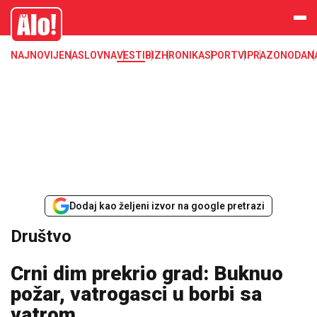
Društvo, društvene teme
Alo
NAJNOVIJE
NASLOVNA
VESTI
BIZ
HRONIKA
SPORT
VIP
RAZONODA
N
Dodaj kao željeni izvor na google pretrazi
Društvo
Crni dim prekrio grad: Buknuo
požar, vatrogasci u borbi sa
vatrom