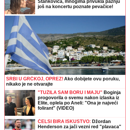
bela dana u srcu Londona - Lekari se bore za živote
povređenih
KO JE ALEKSANDRA KOJU JE
DRAGAN STANKOVIĆ VERIO NAKON
3 MESECA
Sa Jovanom bio skoro dve
godine, pa usledio krah: "Mnogo me je
koštala ta veza"
"KAČAVENDA ME JE NAMEŠTALA"
Anđelo Ranković progovorio o ulasku
u Elitu 10, otkrio gde će uložiti zarađen
novac - Sprema nešto ozbiljno
(VIDEO)