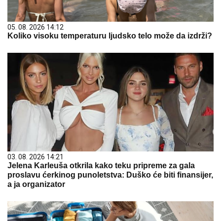
05. 08. 2026 14:12
Koliko visoku temperaturu ljudsko telo može da izdrži?
03. 08. 2026 14:21
Jelena Karleuša otkrila kako teku pripreme za gala
proslavu ćerkinog punoletstva: Duško će biti finansijer,
a ja organizator