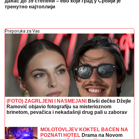
данас до 39 степени – ево који град у Србији је
тренутно најтоплији
Preporuka za Vas
(FOTO) ZAGRLJENI I NASMEJANI
Bivši dečko Džejle
Ramović objavio fotografiju sa misterioznom
brinetom, pevačica i nekadašnji drug pali u zaborav
POŠAST BIBLIJSKIH RAZMERA
PREKRILA RUSIJU!
Nebo se zacrnelo,
snimcak ledi krv u žilama