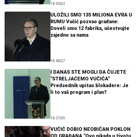
18:55
|
52
ULOŽILI SMO 135 MILIONA EVRA U
RUMU Vučić pozvao građane:
Doveli smo 12 fabrika, učestvujte
zajedno sa nama
18:40
|
27
I DANAS STE MOGLI DA ČUJETE
"STRELJAĆEMO VUČIĆA"
Predsednik upitao blokadere: Je
li to vaš program i plan?
18:27
|
30
VUČIĆ DOBIO NEOBIČAN POKLON
OD GRAĐANA "Ovo nikada u životu