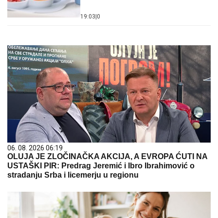
19:03
|
0
06. 08. 2026 06:19
OLUJA JE ZLOČINAČKA AKCIJA, A EVROPA ĆUTI NA
USTAŠKI PIR: Predrag Jeremić i Ibro Ibrahimović o
stradanju Srba i licemerju u regionu