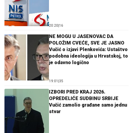
20:20
|
16
NE MOGU U JASENOVAC DA
POLOŽIM CVEĆE, SVE JE JASNO
Vučić o izjavi Plenkovića: Ustaštvo
podobna ideologija u Hrvatskoj, to
je odavno logično
19:01
|
35
IZBORI PRED KRAJ 2026.
OPREDELIĆE SUDBINU SRBIJE
Vučić zamolio građane samo jednu
stvar