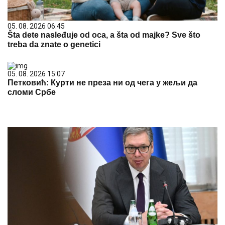
05. 08. 2026 06:45
Šta dete nasleđuje od oca, a šta od majke? Sve što
treba da znate o genetici
05. 08. 2026 15:07
Петковић: Курти не преза ни од чега у жељи да
сломи Србе