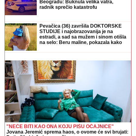
MOLOTOVLJEV KOKTEL BAČEN NA
POZNATI HOTEL
Drama na Novom
Beogradu: Buknula velika vatra,
radnik sprečio katastrofu
(FOTO) TAKI SA ZANOSNOM PLAVUŠOM
Grli je pred
svima u lokalu, posle skandala sa Majom i Asminom
pokazao sa kim uživa
Pevačica (36) završila DOKTORSKE
STUDIJE i najobrazovanija je na
estradi, a sad sa mužem i sinom otišla