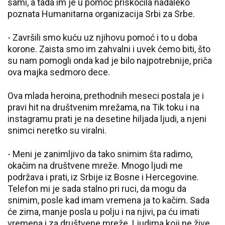
sami, a tada im je u pomoć priskočila nadaleko
poznata Humanitarna organizacija Srbi za Srbe.
- Završili smo kuću uz njihovu pomoć i to u doba
korone. Zaista smo im zahvalni i uvek ćemo biti, što
su nam pomogli onda kad je bilo najpotrebnije, priča
ova majka sedmoro dece.
Ova mlada heroina, prethodnih meseci postala je i
pravi hit na društvenim mrežama, na Tik toku i na
instagramu prati je na desetine hiljada ljudi, a njeni
snimci neretko su viralni.
- Meni je zanimljivo da tako snimim šta radimo,
okačim na društvene mreže. Mnogo ljudi me
podržava i prati, iz Srbije iz Bosne i Hercegovine.
Telefon mi je sada stalno pri ruci, da mogu da
snimim, posle kad imam vremena ja to kačim. Sada
će zima, manje posla u polju i na njivi, pa ću imati
vremena i za društvene mreže. Ljudima koji ne žive