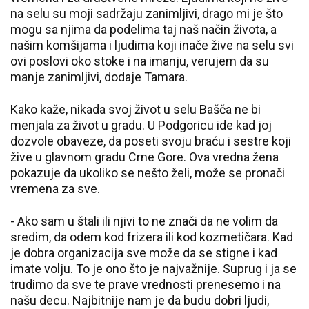
na selu su moji sadržaju zanimljivi, drago mi je što
mogu sa njima da podelima taj naš način života, a
našim komšijama i ljudima koji inače žive na selu svi
ovi poslovi oko stoke i na imanju, verujem da su
manje zanimljivi, dodaje Tamara.
Kako kaže, nikada svoj život u selu Bašča ne bi
menjala za život u gradu. U Podgoricu ide kad joj
dozvole obaveze, da poseti svoju braću i sestre koji
žive u glavnom gradu Crne Gore. Ova vredna žena
pokazuje da ukoliko se nešto želi, može se pronači
vremena za sve.
- Ako sam u štali ili njivi to ne znači da ne volim da
sredim, da odem kod frizera ili kod kozmetičara. Kad
je dobra organizacija sve može da se stigne i kad
imate volju. To je ono što je najvažnije. Suprug i ja se
trudimo da sve te prave vrednosti prenesemo i na
našu decu. Najbitnije nam je da budu dobri ljudi,