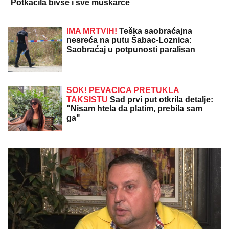
na selo: Beru maline, pokazala kako
uživaju
KRUGOVI KA AUTO-PUTU I BOLNICI:
Završen i drugi kružni tok u Ulici dr
Žorža Matea na Bežaniji
"NEĆE BITI KAO ONA KOJU PIŠU OČAJNICE"
Jovana Jeremić sprema haos, o ovome će svi brujati:
Potkačila bivše i sve muškarce
PARTIZAN OPET OSTAO BEZ