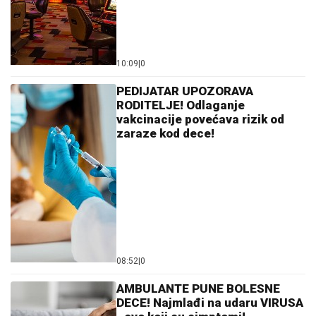
10:09
|
0
PEDIJATAR UPOZORAVA
RODITELJE! Odlaganje
vakcinacije povećava rizik od
zaraze kod dece!
08:52
|
0
AMBULANTE PUNE BOLESNE
DECE! Najmlađi na udaru VIRUSA