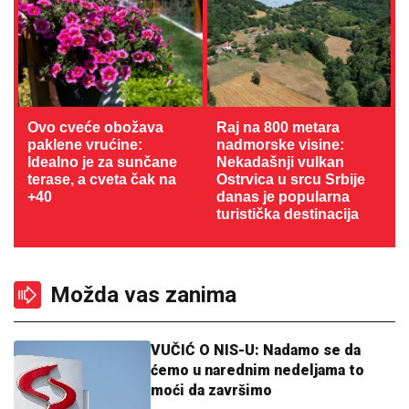
Ovo cveće obožava
Raj na 800 metara
paklene vrućine:
nadmorske visine:
Idealno je za sunčane
Nekadašnji vulkan
terase, a cveta čak na
Ostrvica u srcu Srbije
+40
danas je popularna
turistička destinacija
Možda vas zanima
VUČIĆ O NIS-U: Nadamo se da
ćemo u narednim nedeljama to
moći da završimo