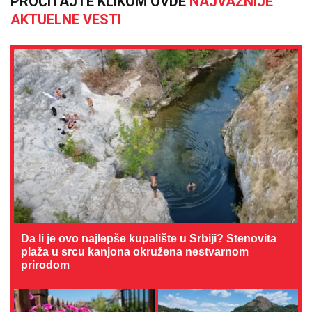
PROČITAJTE KLIKOM OVDE
NAJVAŽNIJE
AKTUELNE VESTI
Da li je ovo najlepše kupalište u Srbiji? Stenovita
plaža u srcu kanjona okružena nestvarnom
prirodom