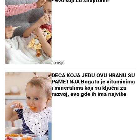
- evo koji su simptomi!
09:09
|
0
DECA KOJA JEDU OVU HRANU SU
PAMETNJA Bogata je vitaminima
i mineralima koji su ključni za
razvoj, evo gde ih ima najviše