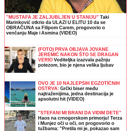
POJAČANjA: Loni Voker se vraća u
NBA ligu!
IMA MRTVIH!
Teška saobraćajna
nesreća na putu Šabac-Loznica:
Saobraćaj u potpunosti paralisan
DRAMA NA ADI BOJANI!
Milica i Terza se SUOČILI NA
MORU: Posvađali se nasred plaže pred svima, evo
zbog čega je odmah nastao POTPUNI HAOS