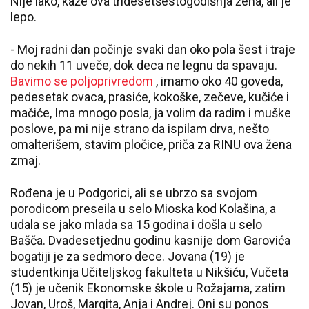
Nije lako, kaže ova tridesetšestogodišnja žena, ali je
lepo.
- Moj radni dan počinje svaki dan oko pola šest i traje
do nekih 11 uveče, dok deca ne legnu da spavaju.
Bavimo se poljoprivredom
, imamo oko 40 goveda,
pedesetak ovaca, prasiće, kokoške, zečeve, kučiće i
mačiće, Ima mnogo posla, ja volim da radim i muške
poslove, pa mi nije strano da ispilam drva, nešto
omalterišem, stavim pločice, priča za RINU ova žena
zmaj.
Rođena je u Podgorici, ali se ubrzo sa svojom
porodicom preseila u selo Mioska kod Kolašina, a
udala se jako mlada sa 15 godina i došla u selo
Bašča. Dvadesetjednu godinu kasnije dom Garovića
bogatiji je za sedmoro dece. Jovana (19) je
studentkinja Učiteljskog fakulteta u Nikšiću, Vučeta
(15) je učenik Ekonomske škole u Rožajama, zatim
Jovan, Uroš, Margita, Anja i Andrej. Oni su ponos