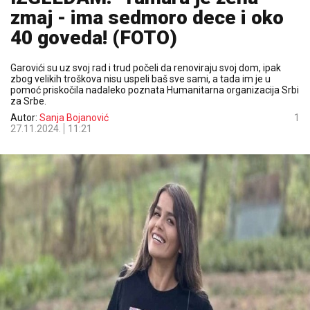
zmaj - ima sedmoro dece i oko
40 goveda! (FOTO)
Garovići su uz svoj rad i trud počeli da renoviraju svoj dom, ipak
zbog velikih troškova nisu uspeli baš sve sami, a tada im je u
pomoć priskočila nadaleko poznata Humanitarna organizacija Srbi
za Srbe.
Autor:
Sanja Bojanović
1
27.11.2024.
11:21