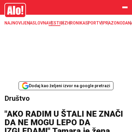
Društvo, društvene teme
Alo
NAJNOVIJE
NASLOVNA
VESTI
BIZ
HRONIKA
SPORT
VIP
RAZONODA
N
Dodaj kao željeni izvor na google pretrazi
Društvo
"AKO RADIM U ŠTALI NE ZNAČI
DA NE MOGU LEPO DA
IZGLEDAM!" Tamara je žena