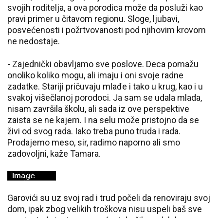
svojih roditelja, a ova porodica može da posluži kao
pravi primer u čitavom regionu. Sloge, ljubavi,
posvećenosti i požrtvovanosti pod njihovim krovom
ne nedostaje.
- Zajednički obavljamo sve poslove. Deca pomažu
onoliko koliko mogu, ali imaju i oni svoje radne
zadatke. Stariji pričuvaju mlađe i tako u krug, kao i u
svakoj višečlanoj porodoci. Ja sam se udala mlada,
nisam završila školu, ali sada iz ove perspektive
zaista se ne kajem. I na selu može pristojno da se
živi od svog rada. Iako treba puno truda i rada.
Prodajemo meso, sir, radimo naporno ali smo
zadovoljni, kaže Tamara.
Garovići su uz svoj rad i trud počeli da renoviraju svoj
dom, ipak zbog velikih troškova nisu uspeli baš sve