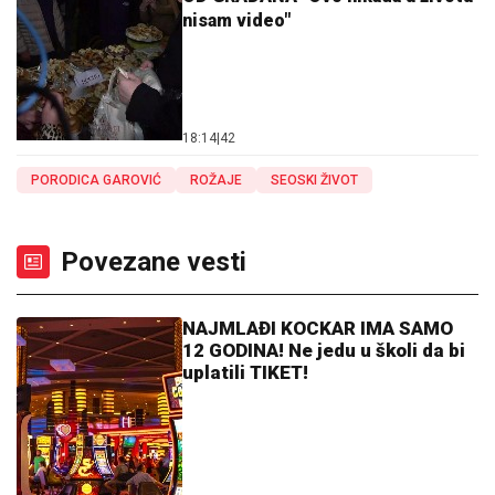
nisam video"
18:14
|
42
PORODICA GAROVIĆ
ROŽAJE
SEOSKI ŽIVOT
Povezane vesti
NAJMLAĐI KOCKAR IMA SAMO
12 GODINA! Ne jedu u školi da bi
uplatili TIKET!