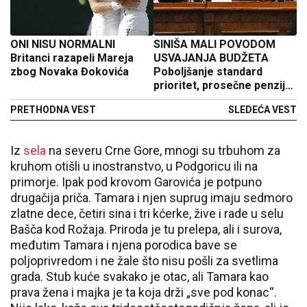
ONI NISU NORMALNI
SINIŠA MALI POVODOM
Britanci razapeli Mareja
USVAJANJA BUDŽETA
zbog Novaka Đokovića
Poboljšanje standard
prioritet, prosečne penzije
oko 400 evra, sledi dalji
PRETHODNA VEST
SLEDEĆA VEST
rast
Iz
sela
na severu Crne Gore, mnogi su trbuhom za
kruhom otišli u inostranstvo, u Podgoricu ili na
primorje. Ipak pod krovom Garovića je potpuno
drugačija priča. Tamara i njen suprug imaju sedmoro
zlatne dece, četiri sina i tri kćerke, žive i rade u selu
Bašča kod Rožaja. Priroda je tu prelepa, ali i surova,
međutim Tamara i njena porodica bave se
poljoprivredom i ne žale što nisu pošli za svetlima
grada. Stub kuće svakako je otac, ali Tamara kao
prava žena i majka je ta koja drži „sve pod konac“.