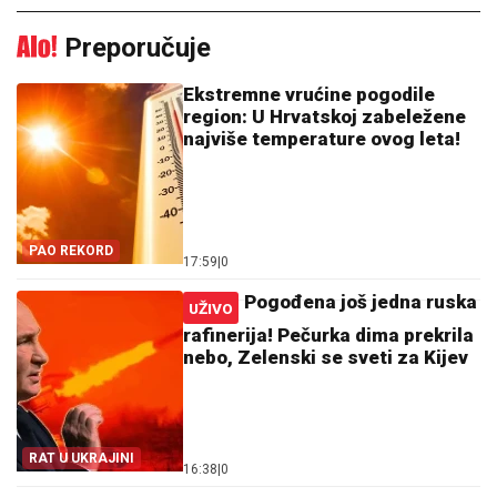
Preporučuje
Ekstremne vrućine pogodile
region: U Hrvatskoj zabeležene
najviše temperature ovog leta!
PAO REKORD
17:59
|
0
Pogođena još jedna ruska
UŽIVO
rafinerija! Pečurka dima prekrila
nebo, Zelenski se sveti za Kijev
RAT U UKRAJINI
16:38
|
0