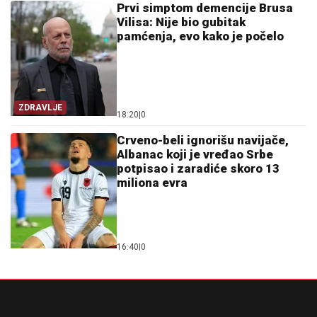
Prvi simptom demencije Brusa
Vilisa: Nije bio gubitak
pamćenja, evo kako je počelo
ZDRAVLJE
18:20
|
0
Crveno-beli ignorišu navijače,
Albanac koji je vređao Srbe
potpisao i zaradiće skoro 13
miliona evra
16:40
|
0