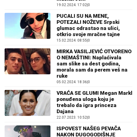
19.02.2024. 17:02
|
0
PUCALI SU NA MENE,
POTEZALI NOŽEVE Srpski
glumac odrastao na ulici,
otkrio svoje mračne tajne
15.02.2024. 08:55
|
0
MIRKA VASILJEVIĆ OTVORENO
O NEMAŠTINI: Naplaćivala
sam slike sa dest godina,
morala sam da perem veš na
ruke
05.02.2024. 18:36
|
0
VRAĆA SE GLUMI Megan Markl
ponuđena uloga koju je
trebalo da igra princeza
Dajana
22.07.2023. 10:52
|
0
ISPOVEST NAŠEG PEVAČA
NAKON DUGOGODIŠNJE