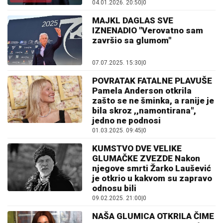
04.01.2026. 20:50
|
0
MAJKL DAGLAS SVE
IZNENADIO "Verovatno sam
završio sa glumom"
07.07.2025. 15:30
|
0
POVRATAK FATALNE PLAVUŠE
Pamela Anderson otkrila
zašto se ne šminka, a ranije je
bila skroz ,,namontirana",
jedno ne podnosi
01.03.2025. 09:45
|
0
KUMSTVO DVE VELIKE
GLUMAČKE ZVEZDE Nakon
njegove smrti Žarko Laušević
je otkrio u kakvom su zapravo
odnosu bili
09.02.2025. 21:00
|
0
NAŠA GLUMICA OTKRILA ČIME