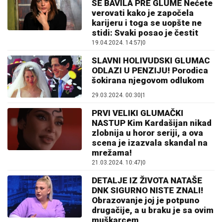
SE BAVILA PRE GLUME Nećete
verovati kako je započela
karijeru i toga se uopšte ne
stidi: Svaki posao je čestit
19.04.2024. 14:57
|
0
SLAVNI HOLIVUDSKI GLUMAC
ODLAZI U PENZIJU! Porodica
šokirana njegovom odlukom
29.03.2024. 00:30
|
1
PRVI VELIKI GLUMAČKI
NASTUP Kim Kardašijan nikad
zlobnija u horor seriji, a ova
scena je izazvala skandal na
mrežama!
21.03.2024. 10:47
|
0
DETALJE IZ ŽIVOTA NATAŠE
DNK SIGURNO NISTE ZNALI!
Obrazovanje joj je potpuno
drugačije, a u braku je sa ovim
muškarcem