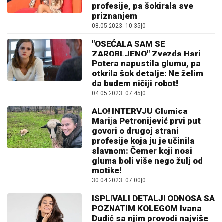
profesije, pa šokirala sve
priznanjem
08.05.2023. 10:35
|
0
"OSEĆALA SAM SE
ZAROBLJENO" Zvezda Hari
Potera napustila glumu, pa
otkrila šok detalje: Ne želim
da budem ničiji robot!
04.05.2023. 07:45
|
0
ALO! INTERVJU Glumica
Marija Petronijević prvi put
govori o drugoj strani
profesije koja ju je učinila
slavnom: Čemer koji nosi
gluma boli više nego žulj od
motike!
30.04.2023. 07:00
|
0
ISPLIVALI DETALJI ODNOSA SA
POZNATIM KOLEGOM Ivana
Dudić sa njim provodi najviše