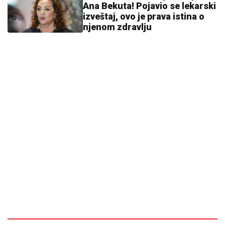
Ana Bekuta! Pojavio se lekarski
izveštaj, ovo je prava istina o
njenom zdravlju