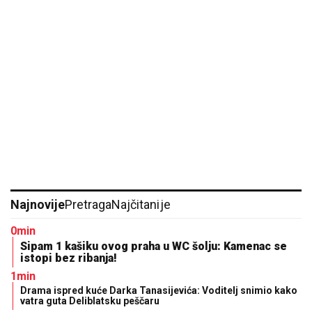
Najnovije
Pretraga
Najčitanije
0min
Sipam 1 kašiku ovog praha u WC šolju: Kamenac se
istopi bez ribanja!
1min
Drama ispred kuće Darka Tanasijevića: Voditelj snimio kako
vatra guta Deliblatsku peščaru