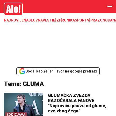
Alo
NAJNOVIJE
NASLOVNA
VESTI
BIZ
HRONIKA
SPORT
VIP
RAZONODA
N
Dodaj kao željeni izvor na google pretrazi
Tema: GLUMA
GLUMAČKA ZVEZDA
RAZOČARALA FANOVE
"Napraviću pauzu od glume,
evo zbog čega"
ŠOK IZJAVA