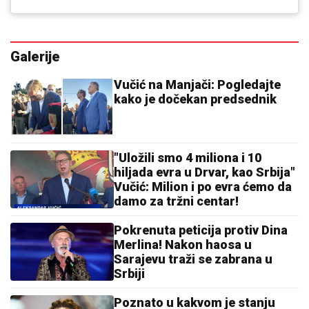
Galerije
Vučić na Manjači: Pogledajte
kako je dočekan predsednik
"Uložili smo 4 miliona i 10
hiljada evra u Drvar, kao Srbija"
Vučić: Milion i po evra ćemo da
damo za tržni centar!
Pokrenuta peticija protiv Dina
Merlina! Nakon haosa u
Sarajevu traži se zabrana u
Srbiji
Poznato u kakvom je stanju