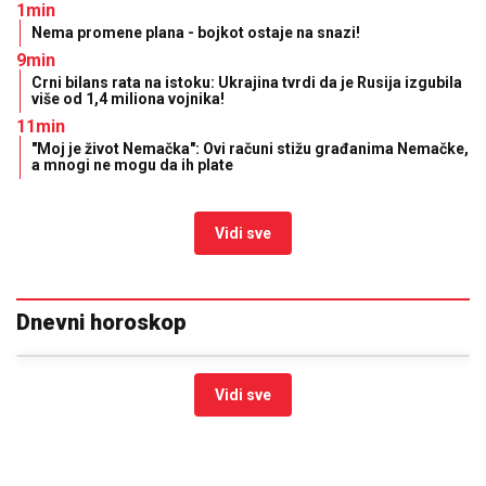
1min
Nema promene plana - bojkot ostaje na snazi!
9min
Crni bilans rata na istoku: Ukrajina tvrdi da je Rusija izgubila
više od 1,4 miliona vojnika!
11min
"Moj je život Nemačka": Ovi računi stižu građanima Nemačke,
a mnogi ne mogu da ih plate
Vidi sve
Dnevni horoskop
Vidi sve