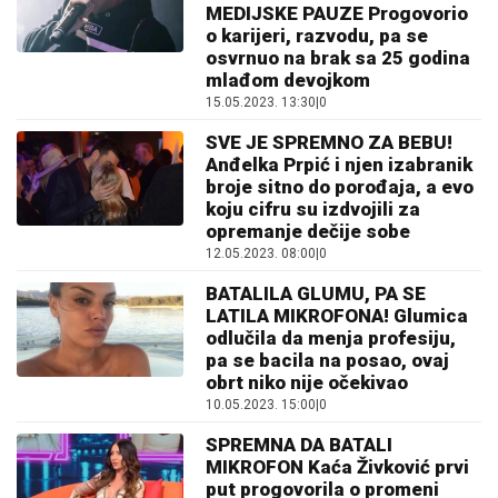
MEDIJSKE PAUZE Progovorio
o karijeri, razvodu, pa se
osvrnuo na brak sa 25 godina
mlađom devojkom
15.05.2023. 13:30
|
0
SVE JE SPREMNO ZA BEBU!
Anđelka Prpić i njen izabranik
broje sitno do porođaja, a evo
koju cifru su izdvojili za
opremanje dečije sobe
12.05.2023. 08:00
|
0
BATALILA GLUMU, PA SE
LATILA MIKROFONA! Glumica
odlučila da menja profesiju,
pa se bacila na posao, ovaj
obrt niko nije očekivao
10.05.2023. 15:00
|
0
SPREMNA DA BATALI
MIKROFON Kaća Živković prvi
put progovorila o promeni