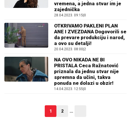
vremena, a jedna stvar im je
zajednička
28.04.2023. 09:15
|
0
OTKRIVAMO PAKLENI PLAN
ANE I ZVEZDANA Dogovorili se
da prevare produkciju i narod,
a ovo su detalji!
20.04.2023. 08:00
|
2
NA OVO NIKADA NE BI
PRISTALA Ceca Ražnatović
priznala da jednu stvar nije
spremna da učini, takva
ponuda ne dolazi u obzir!
14.04.2023. 12:55
|
0
1
2
...