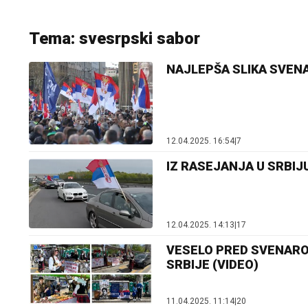
Tema: svesrpski sabor
NAJLEPŠA SLIKA SVENAR
12.04.2025. 16:54
|
7
IZ RASEJANJA U SRBIJU 
12.04.2025. 14:13
|
17
VESELO PRED SVENARODNI
SRBIJE (VIDEO)
11.04.2025. 11:14
|
20