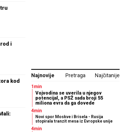
tru
rod i
Najnovije
Pretraga
Najčitanije
tora kod
1min
Vojvodina se uverila u njegov
potencijal, a PSŽ sada broji 55
miliona evra da ga dovede
4min
ali:
Novi spor Moskve i Brisela - Rusija
stopirala tranzit mesa iz Evropske unije
4min