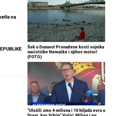
etle na
Šok u Dunavu! Pronađene kosti vojnika
EPUBLIKE
nacističke Nemačke i njihov motor!
(FOTO)
"Uložili smo 4 miliona i 10 hiljada evra u
Drvar, kao Srbija" Vučić: Milion i po