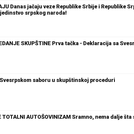
U Danas jačaju veze Republike Srbije i Republike Sr
 jedinstvo srpskog naroda!
NJE SKUPŠTINE Prva tačka - Deklaracija sa Sves
27 °C
 Svesrpskom saboru u skupštinskoj proceduri
Loznica
E TOTALNI AUTOŠOVINIZAM Sramno, nema dalje šta 