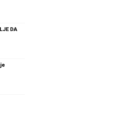
LJE DA
je