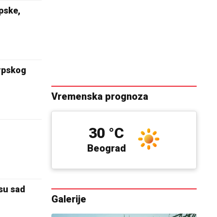
pske,
rpskog
Vremenska prognoza
30 °C
Beograd
su sad
Galerije