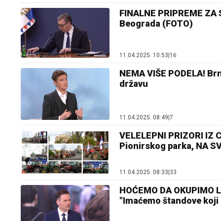
FINALNE PRIPREME ZA S
Beograda (FOTO)
11.04.2025. 10:53
|
16
NEMA VIŠE PODELA! Brna
državu
11.04.2025. 08:49
|
7
VELELEPNI PRIZORI IZ C
Pionirskog parka, NA
11.04.2025. 08:33
|
33
HOĆEMO DA OKUPIMO L
"Imaćemo štandove koji 