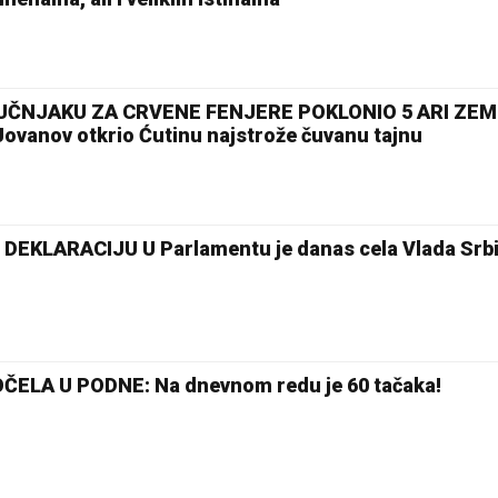
ČNJAKU ZA CRVENE FENJERE POKLONIO 5 ARI ZEM
vanov otkrio Ćutinu najstrože čuvanu tajnu
EKLARACIJU U Parlamentu je danas cela Vlada Srbi
ELA U PODNE: Na dnevnom redu je 60 tačaka!