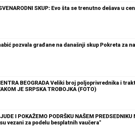
VENARODNI SKUP: Evo šta se trenutno dešava u cen
bić pozvala građane na današnji skup Pokreta za na
ENTRA BEOGRADA Veliki broj poljoprivrednika i trak
 SVAKOM JE SRPSKA TROBOJKA (FOTO)
JUDE I POKAŽEMO PODRŠKU NAŠEM PREDSEDNIKU M
su vezani za podelu besplatnih vaučera"