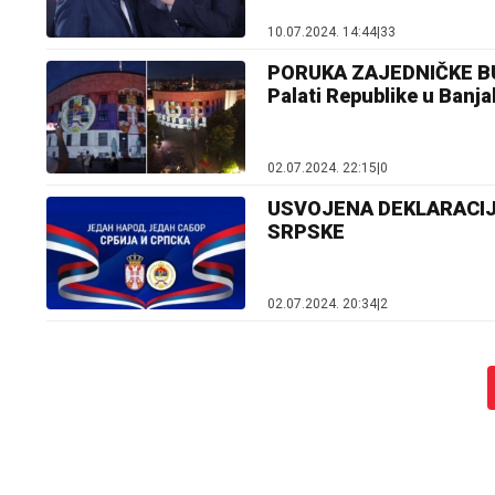
10.07.2024. 14:44
|
33
PORUKA ZAJEDNIČKE BUD
Palati Republike u Banja
02.07.2024. 22:15
|
0
USVOJENA DEKLARACIJ
SRPSKE
02.07.2024. 20:34
|
2