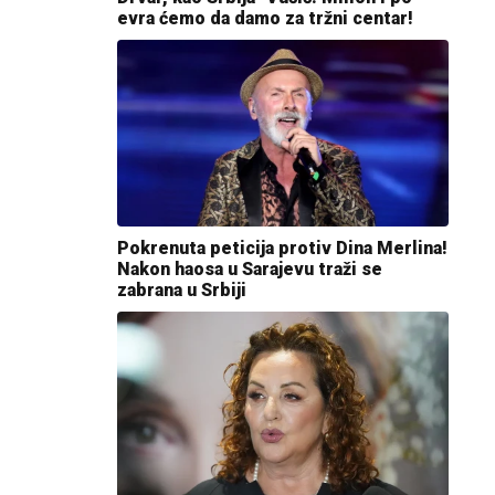
evra ćemo da damo za tržni centar!
Pokrenuta peticija protiv Dina Merlina!
Nakon haosa u Sarajevu traži se
zabrana u Srbiji