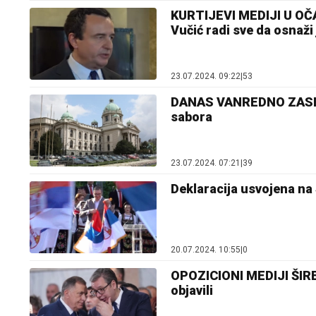
KURTIJEVI MEDIJI U OČAJ
Vučić radi sve da osnaži
23.07.2024. 09:22
|
53
DANAS VANREDNO ZASEDA
sabora
23.07.2024. 07:21
|
39
Deklaracija usvojena na
20.07.2024. 10:55
|
0
OPOZICIONI MEDIJI ŠIR
objavili