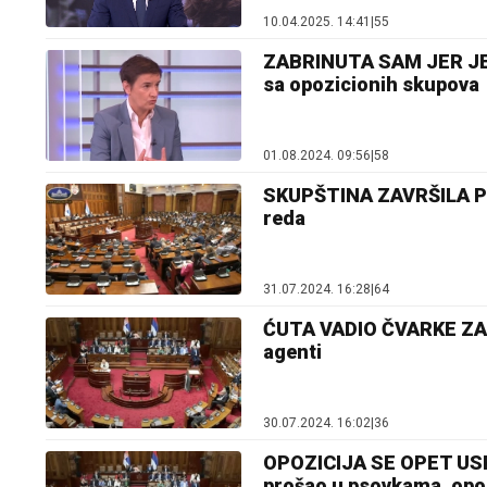
10.04.2025. 14:41
|
55
ZABRINUTA SAM JER JE 
sa opozicionih skupova
01.08.2024. 09:56
|
58
SKUPŠTINA ZAVRŠILA P
reda
31.07.2024. 16:28
|
64
ĆUTA VADIO ČVARKE ZA A
agenti
30.07.2024. 16:02
|
36
OPOZICIJA SE OPET USP
prošao u psovkama, opom