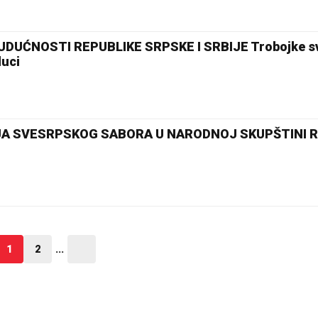
UĆNOSTI REPUBLIKE SRPSKE I SRBIJE Trobojke sv
luci
A SVESRPSKOG SABORA U NARODNOJ SKUPŠTINI R
1
2
...