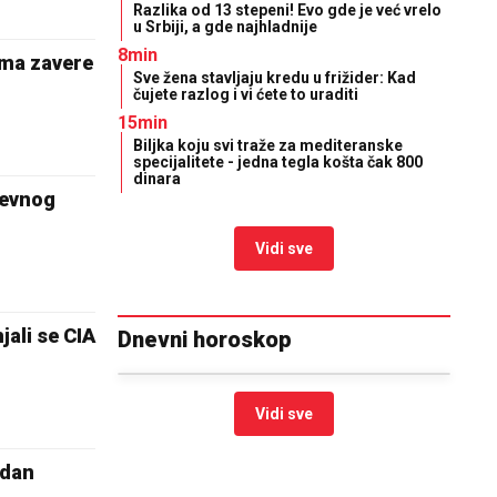
Razlika od 13 stepeni! Evo gde je već vrelo
u Srbiji, a gde najhladnije
8min
ma zavere
Sve žena stavljaju kredu u frižider: Kad
čujete razlog i vi ćete to uraditi
15min
Biljka koju svi traže za mediteranske
specijalitete - jedna tegla košta čak 800
dinara
evnog
Vidi sve
ali se CIA
Dnevni horoskop
Vidi sve
 dan