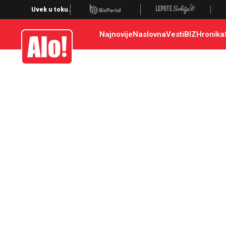
Uvek u toku.
Najnovije
Naslovna
Vesti
BIZ
Hronika
Alo