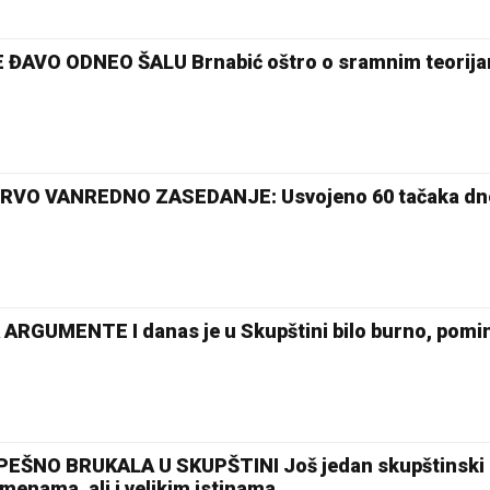
ĐAVO ODNEO ŠALU Brnabić oštro o sramnim teorija
RVO VANREDNO ZASEDANJE: Usvojeno 60 tačaka dn
RGUMENTE I danas je u Skupštini bilo burno, pominj
EŠNO BRUKALA U SKUPŠTINI Još jedan skupštinski
enama, ali i velikim istinama