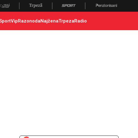
Sport
Vip
Razonoda
Najžena
Trpeza
Radio