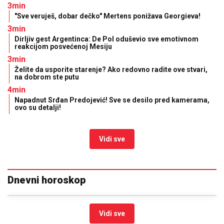
3min
"Sve veruješ, dobar dečko" Mertens ponižava Georgieva!
3min
Dirljiv gest Argentinca: De Pol oduševio sve emotivnom
reakcijom posvećenoj Mesiju
3min
Želite da usporite starenje? Ako redovno radite ove stvari,
na dobrom ste putu
4min
Napadnut Srđan Predojević! Sve se desilo pred kamerama,
ovo su detalji!
Vidi sve
Dnevni horoskop
Vidi sve