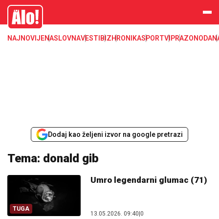
Alo
NAJNOVIJE
NASLOVNA
VESTI
BIZ
HRONIKA
SPORT
VIP
RAZONODA
N
Dodaj kao željeni izvor na google pretrazi
Tema: donald gib
Umro legendarni glumac (71)
TUGA
13.05.2026. 09:40
|
0