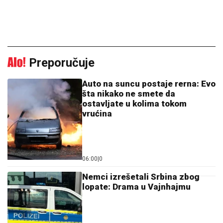
Preporučuje
Auto na suncu postaje rerna: Evo
šta nikako ne smete da
ostavljate u kolima tokom
vrućina
06:00
|
0
Nemci izrešetali Srbina zbog
lopate: Drama u Vajnhajmu