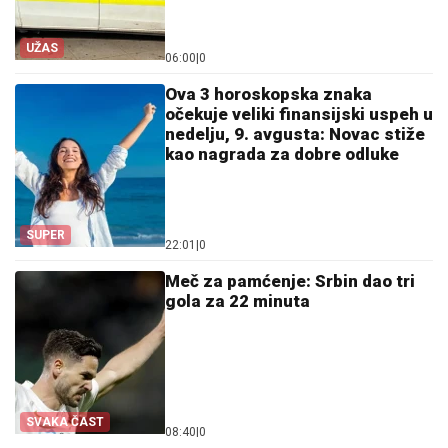
UŽAS
06:00
|
0
Ova 3 horoskopska znaka
očekuje veliki finansijski uspeh u
nedelju, 9. avgusta: Novac stiže
kao nagrada za dobre odluke
SUPER
22:01
|
0
Meč za pamćenje: Srbin dao tri
gola za 22 minuta
SVAKA ČAST
08:40
|
0