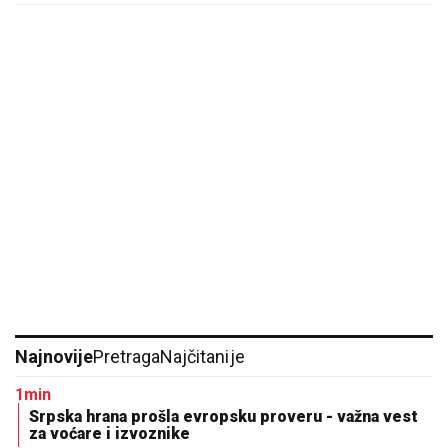
Najnovije
Pretraga
Najčitanije
1min
Srpska hrana prošla evropsku proveru - važna vest
za voćare i izvoznike