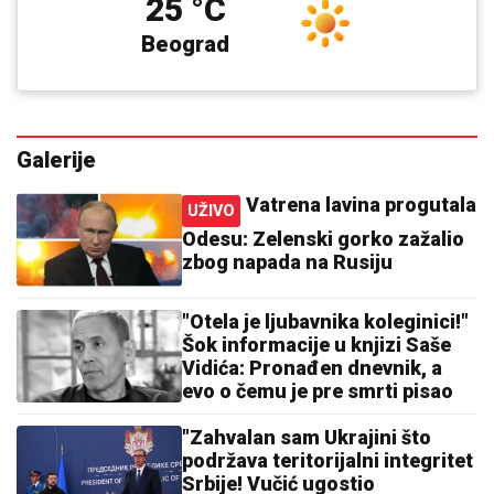
25 °C
Beograd
Galerije
Vatrena lavina progutala
UŽIVO
Odesu: Zelenski gorko zažalio
zbog napada na Rusiju
"Otela je ljubavnika koleginici!"
Šok informacije u knjizi Saše
Vidića: Pronađen dnevnik, a
evo o čemu je pre smrti pisao
"Zahvalan sam Ukrajini što
podržava teritorijalni integritet
Srbije! Vučić ugostio