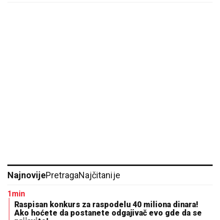
Najnovije
Pretraga
Najčitanije
1min
Raspisan konkurs za raspodelu 40 miliona dinara!
Ako hoćete da postanete odgajivač evo gde da se