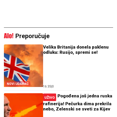
Preporučuje
Velika Britanija donela paklenu
odluku: Rusijo, spremi se!
NOVI UDARAC
16:35
|
0
Pogođena još jedna ruska
UŽIVO
rafinerija! Pečurka dima prekrila
nebo, Zelenski se sveti za Kijev