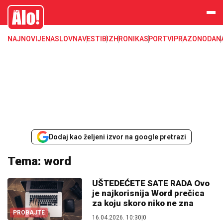
Alo
NAJNOVIJE
NASLOVNA
VESTI
BIZ
HRONIKA
SPORT
VIP
RAZONODA
N
Dodaj kao željeni izvor na google pretrazi
Tema: word
UŠTEDEĆETE SATE RADA Ovo
je najkorisnija Word prečica
za koju skoro niko ne zna
PROBAJTE
16.04.2026. 10:30
|
0