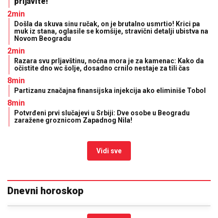
prijavite!
2min
Došla da skuva sinu ručak, on je brutalno usmrtio! Krici pa
muk iz stana, oglasile se komšije, stravični detalji ubistva na
Novom Beogradu
2min
Razara svu prljavštinu, noćna mora je za kamenac: Kako da
očistite dno wc šolje, dosadno crnilo nestaje za tili čas
8min
Partizanu značajna finansijska injekcija ako eliminiše Tobol
8min
Potvrđeni prvi slučajevi u Srbiji: Dve osobe u Beogradu
zaražene groznicom Zapadnog Nila!
Vidi sve
Dnevni horoskop