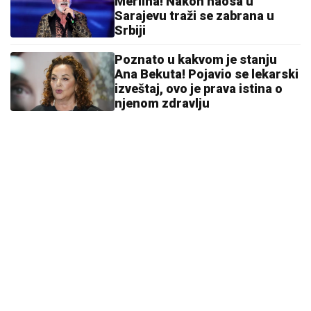
Merlina! Nakon haosa u
Sarajevu traži se zabrana u
Srbiji
Poznato u kakvom je stanju
Ana Bekuta! Pojavio se lekarski
izveštaj, ovo je prava istina o
njenom zdravlju