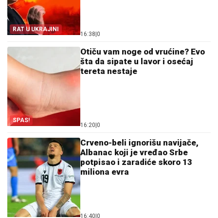
RAT U UKRAJINI
16:38
|
0
Otiču vam noge od vrućine? Evo
šta da sipate u lavor i osećaj
tereta nestaje
SPAS!
16:20
|
0
Crveno-beli ignorišu navijače,
Albanac koji je vređao Srbe
potpisao i zaradiće skoro 13
miliona evra
16:40
|
0