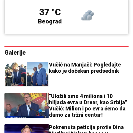
37 °C
Beograd
Galerije
Vučić na Manjači: Pogledajte
kako je dočekan predsednik
"Uložili smo 4 miliona i 10
hiljada evra u Drvar, kao Srbija"
Vučić: Milion i po evra ćemo da
damo za tržni centar!
Pokrenuta peticija protiv Dina