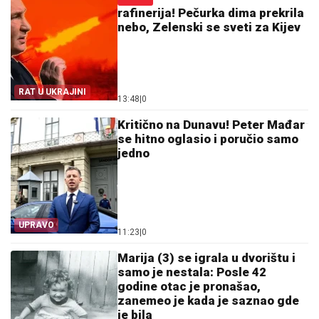
rafinerija! Pečurka dima prekrila
nebo, Zelenski se sveti za Kijev
RAT U UKRAJINI
13:48
|
0
Kritično na Dunavu! Peter Mađar
se hitno oglasio i poručio samo
jedno
UPRAVO
11:23
|
0
Marija (3) se igrala u dvorištu i
samo je nestala: Posle 42
godine otac je pronašao,
zanemeo je kada je saznao gde
je bila