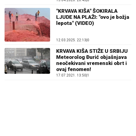
15.04.2026. 20:45
|
0
"KRVAVA KIŠA" ŠOKIRALA
LJUDE NA PLAŽI: "ovo je božja
lepota" (VIDEO)
12.03.2025. 22:13
|
0
KRVAVA KIŠA STIŽE U SRBIJU
Meteorolog Đurić objašnjava
neočekivani vremenski obrt i
ovaj fenomen!
17.07.2021. 13:50
|
1