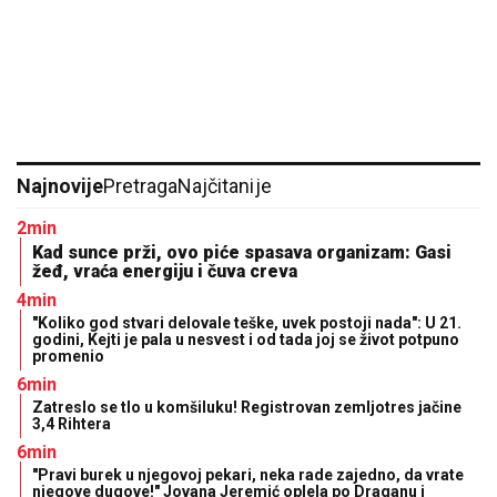
Najnovije
Pretraga
Najčitanije
2min
Kad sunce prži, ovo piće spasava organizam: Gasi
žeđ, vraća energiju i čuva creva
4min
"Koliko god stvari delovale teške, uvek postoji nada": U 21.
godini, Kejti je pala u nesvest i od tada joj se život potpuno
promenio
6min
Zatreslo se tlo u komšiluku! Registrovan zemljotres jačine
3,4 Rihtera
6min
"Pravi burek u njegovoj pekari, neka rade zajedno, da vrate
njegove dugove!" Jovana Jeremić oplela po Draganu i