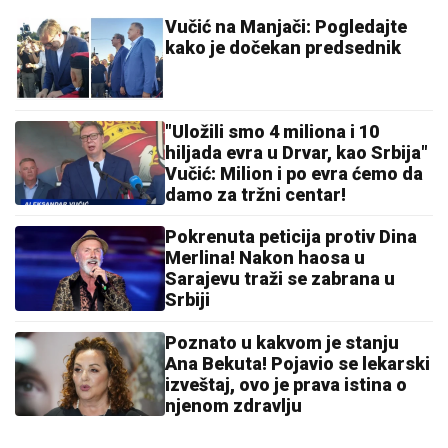
Vučić na Manjači: Pogledajte
kako je dočekan predsednik
"Uložili smo 4 miliona i 10
hiljada evra u Drvar, kao Srbija"
Vučić: Milion i po evra ćemo da
damo za tržni centar!
Pokrenuta peticija protiv Dina
Merlina! Nakon haosa u
Sarajevu traži se zabrana u
Srbiji
Poznato u kakvom je stanju
Ana Bekuta! Pojavio se lekarski
izveštaj, ovo je prava istina o
njenom zdravlju