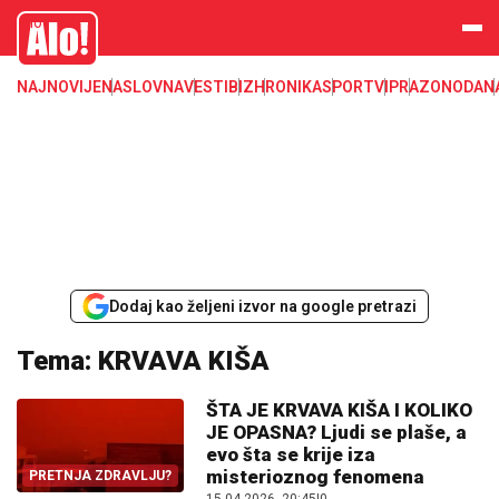
Alo
NAJNOVIJE
NASLOVNA
VESTI
BIZ
HRONIKA
SPORT
VIP
RAZONODA
N
Dodaj kao željeni izvor na google pretrazi
Tema: KRVAVA KIŠA
ŠTA JE KRVAVA KIŠA I KOLIKO
JE OPASNA? Ljudi se plaše, a
evo šta se krije iza
misterioznog fenomena
PRETNJA ZDRAVLJU?