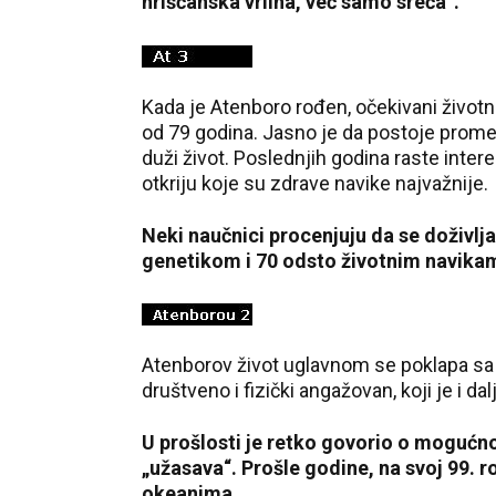
hrišćanska vrlina, već samo sreća“.
Kada je Atenboro rođen, očekivani životni 
od 79 godina. Jasno je da postoje prom
duži život. Poslednjih godina raste inte
otkriju koje su zdrave navike najvažnije.
Neki naučnici procenjuju da se doživlj
genetikom i 70 odsto životnim navikama
36 °C
Atenborov život uglavnom se poklapa sa on
Loznica
društveno i fizički angažovan, koji je i 
U prošlosti je retko govorio o mogućno
„užasava“. Prošle godine, na svoj 99.
okeanima.