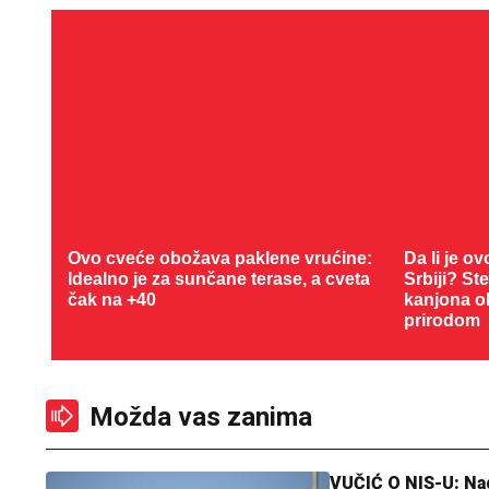
Ovo cveće obožava paklene vrućine:
Da li je o
Idealno je za sunčane terase, a cveta
Srbiji? St
čak na +40
kanjona o
prirodom
Možda vas zanima
VUČIĆ O NIS-U: N