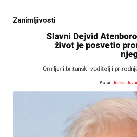
Zanimljivosti
Slavni Dejvid Atenboro
život je posvetio pro
njeg
Omiljeni britanski voditelj i prirod
Autor:
Jelena Jova