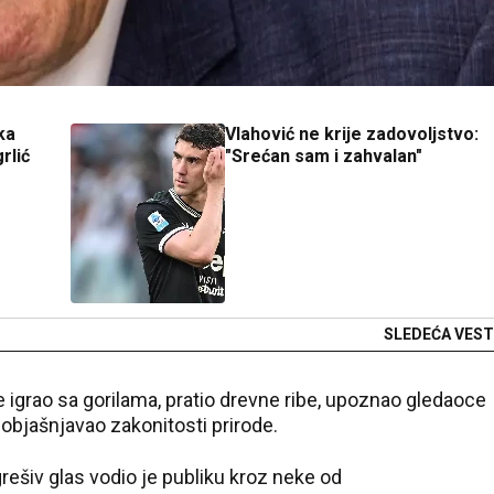
ka
Vlahović ne krije zadovoljstvo:
rlić
"Srećan sam i zahvalan"
SLEDEĆA VEST
e igrao sa gorilama, pratio drevne ribe, upoznao gledaoce
objašnjavao zakonitosti prirode.
rešiv glas vodio je publiku kroz neke od