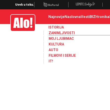
Zanimljivosti
Uvek u toku.
Najnovije
Naslovna
Vesti
BIZ
Hronika
Alo
ISTORIJA
ZANIMLJIVOSTI
MOJ LJUBIMAC
KULTURA
AUTO
FILMOVI I SERIJE
IT!