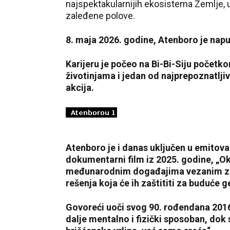
najspektakularnijih ekosistema Zemlje, u
zaleđene polove.
8. maja 2026. godine, Atenboro je nap
Karijeru je počeo na Bi-Bi-Siju početko
životinjama i jedan od najprepoznatljiv
akcija.
Atenboro je i danas uključen u emitov
dokumentarni film iz 2025. godine, „
međunarodnim događajima vezanim za 
rešenja koja će ih zaštititi za buduće 
Govoreći uoči svog 90. rođendana 2016
dalje mentalno i fizički sposoban, dok 