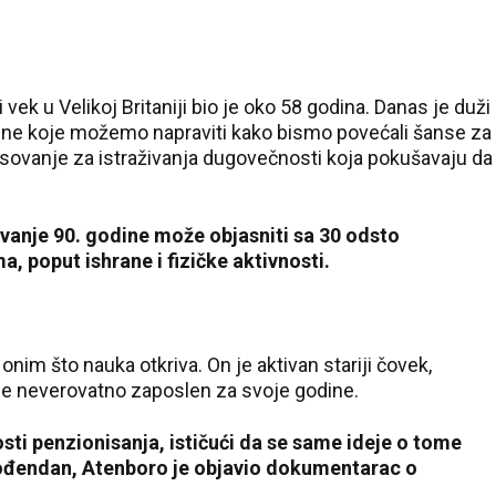
vek u Velikoj Britaniji bio je oko 58 godina. Danas je duži
ene koje možemo napraviti kako bismo povećali šanse za
resovanje za istraživanja dugovečnosti koja pokušavaju da
avanje 90. godine može objasniti sa 30 odsto
, poput ishrane i fizičke aktivnosti.
37 °C
36 °C
im što nauka otkriva. On je aktivan stariji čovek,
Beograd
Kladovo
dalje neverovatno zaposlen za svoje godine.
sti penzionisanja, ističući da se same ideje o tome
 rođendan, Atenboro je objavio dokumentarac o