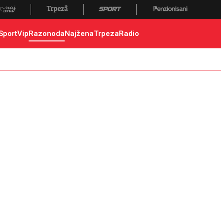
Sport
Vip
Razonoda
Najžena
Trpeza
Radio