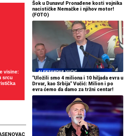
Šok u Dunavu! Pronađene kosti vojnika
nacističke Nemačke i njihov motor!
(FOTO)
 visine:
u srcu
"Uložili smo 4 miliona i 10 hiljada evra u
istička
Drvar, kao Srbija" Vučić: Milion i po
evra ćemo da damo za tržni centar!
JASENOVAC