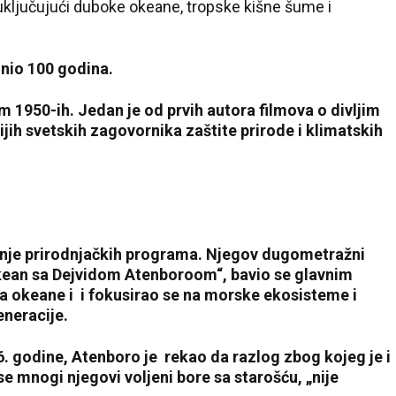
ključujući duboke okeane, tropske kišne šume i
unio 100 godina.
m 1950-ih. Jedan je od prvih autora filmova o divljim
ijih svetskih zagovornika zaštite prirode i klimatskih
anje prirodnjačkih programa. Njegov dugometražni
Okean sa Dejvidom Atenboroom“, bavio se glavnim
okeane i i fokusirao se na morske ekosisteme i
generacije.
. godine, Atenboro je rekao da razlog zbog kojeg je i
se mnogi njegovi voljeni bore sa starošću, „nije