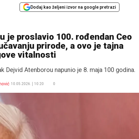
Dodaj kao željeni izvor na google pretrazi
u je proslavio 100. rođendan Ceo
učavanju prirode, a ovo je tajna
ove vitalnosti
njak Dejvid Atenborou napunio je 8. maja 100 godina.
nović
10.05.2026.
10:20
0