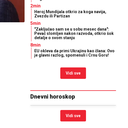
2min
Heroj Mundijala otkrio za koga navija,
Zvezdu ili Partizan
5min
"Zaključao sam se u sobu mesec dana":
Pevač slomljen nakon razvoda, otkrio šok
detalje o svom stanju
8min
EU okleva da primi Ukrajinu kao člana: Ovo
je glavni razlog, spomenuli i Crnu Goru!
Vidi sve
Dnevni horoskop
Vidi sve