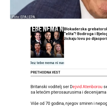
Foto: EPA | EPA
Blokaderska grebators
“elita”! Bodiroga i Bjelog
žickaju lovu po dijaspori
PRETHODNA VEST
Britanski voditelj ser D
ejvid Atenborou
s
sa letećim pterosaurusima i decenijama 
Više od 70 godina, njegov smiren i nepog