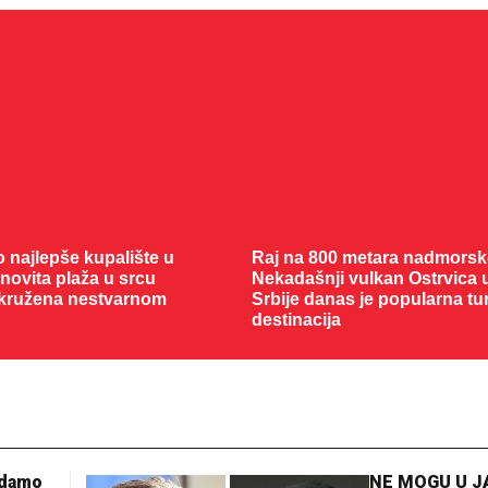
vo najlepše kupalište u
Raj na 800 metara nadmorske
enovita plaža u srcu
Nekadašnji vulkan Ostrvica 
kružena nestvarnom
Srbije danas je popularna tur
destinacija
adamo
NE MOGU U 