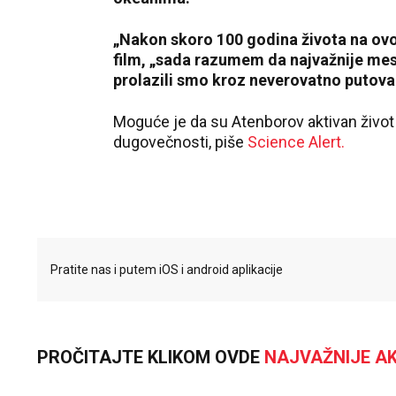
„Nakon skoro 100 godina života na ovo
film, „sada razumem da najvažnije mes
prolazili smo kroz neverovatno putova
Moguće je da su Atenborov aktivan život i
dugovečnosti, piše
Science Alert.
Pratite nas i putem iOS i android aplikacije
PROČITAJTE KLIKOM OVDE
NAJVAŽNIJE AK