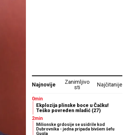
Zanimljivo
Najnovije
Najčitanije
sti
0min
Ekplozija plinske boce u Čačku!
Teško povređen mladić (27)
2min
Milionske grdosije se usidrile kod
Dubrovnika - jedna pripada bivšem šefu
Gugla