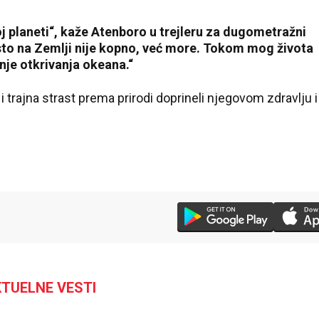
j planeti“, kaže Atenboro u trejleru za dugometražni
to na Zemlji nije kopno, već more. Tokom mog života
nje otkrivanja okeana.“
 trajna strast prema prirodi doprineli njegovom zdravlju i
TUELNE VESTI