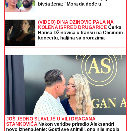
Evo zbog čega Luka Vujović i Anita
Stanojlović NE MOGU DA SE
VENČAJU U sve umešana njegova
bivša žena: "Mora da dođe u
Beograd"
(FOTO) ANDRIJA MILOŠEVIĆ STAVIO PAPILOTNE U
KOSU
Glumac objavio fotografiju iz frizerskog salona,
spreman za novu transformaciju
(VIDEO) ĐINA DŽINOVIĆ PALA NA
KOLENA ISPRED DRUGARICE
Ćerka
Harisa Džinovića u transu na Cecinom