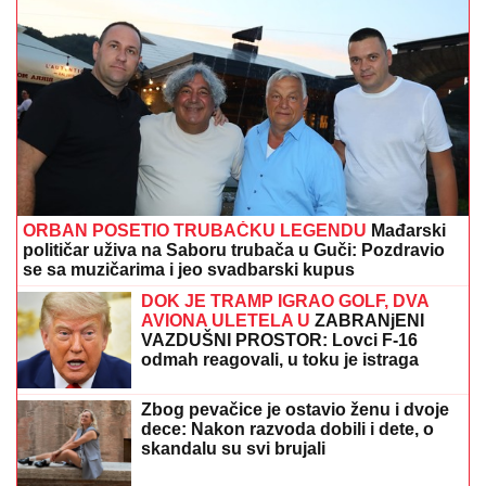
DEČKO PLAČE
Kasper objavio
snimak: Nije mogao da sakrije
emocije, evo šta se dešava nakon
teškog perioda
MOTO GP:
Španac ispred dvojca
Aprilije u Silverstounu
DRŽAVA DAJE 20.000 EVRA:
Evo šta je potrebno za
subvenciju za prvu nekretninu
"Ne treba tašta ništa": Suzana Mančić