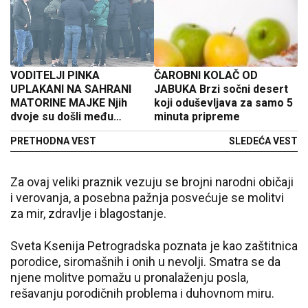
VODITELJI PINKA
ČAROBNI KOLAČ OD
UPLAKANI NA SAHRANI
JABUKA Brzi sočni desert
MATORINE MAJKE Njih
koji oduševljava za samo 5
dvoje su došli među
minuta pripreme
prvima, ona sve vreme lije
PRETHODNA VEST
SLEDEĆA VEST
suze (VIDEO)
Za ovaj veliki praznik vezuju se brojni narodni običaji
i verovanja, a posebna pažnja posvećuje se molitvi
za mir, zdravlje i blagostanje.
Sveta Ksenija Petrogradska poznata je kao zaštitnica
porodice, siromašnih i onih u nevolji. Smatra se da
njene molitve pomažu u pronalaženju posla,
rešavanju porodičnih problema i duhovnom miru.