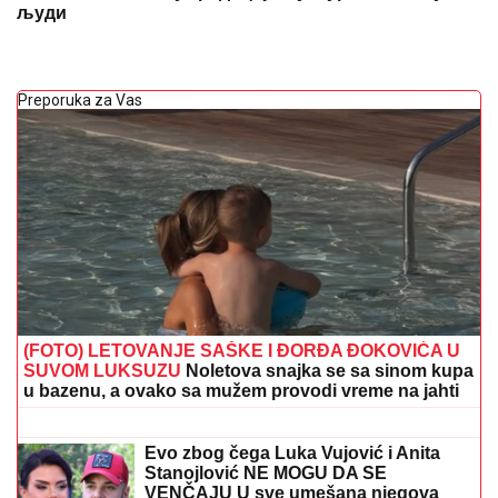
људи
Preporuka za Vas
(FOTO) LETOVANJE SAŠKE I ĐORĐA ĐOKOVIĆA U
SUVOM LUKSUZU
Noletova snajka se sa sinom kupa
u bazenu, a ovako sa mužem provodi vreme na jahti
"NIJE IH BILO POLA SATA, SVI SU TO
VIDELI"
Maja Marinković šokirala
tvrdnjama o aferi Stanije i Takija: "Želi
da bude sponzoruša, živi u selendri"