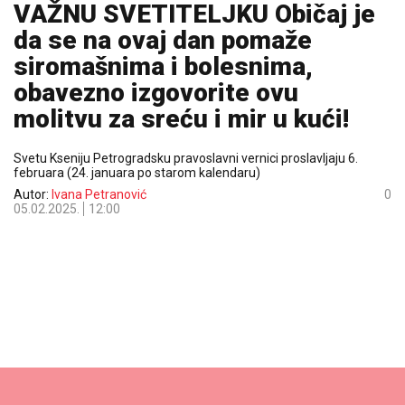
VAŽNU SVETITELJKU Običaj je
da se na ovaj dan pomaže
siromašnima i bolesnima,
obavezno izgovorite ovu
molitvu za sreću i mir u kući!
Svetu Kseniju Petrogradsku pravoslavni vernici proslavljaju 6.
februara (24. januara po starom kalendaru)
Autor:
Ivana Petranović
0
05.02.2025.
12:00