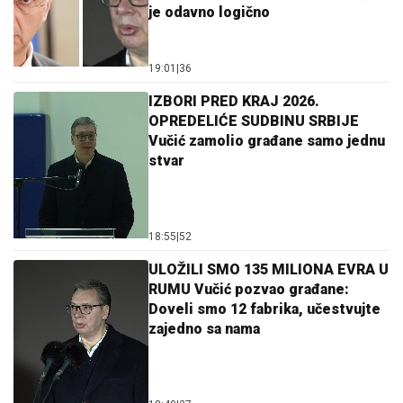
je odavno logično
19:01
|
36
IZBORI PRED KRAJ 2026.
OPREDELIĆE SUDBINU SRBIJE
Vučić zamolio građane samo jednu
stvar
18:55
|
52
ULOŽILI SMO 135 MILIONA EVRA U
RUMU Vučić pozvao građane:
Doveli smo 12 fabrika, učestvujte
zajedno sa nama