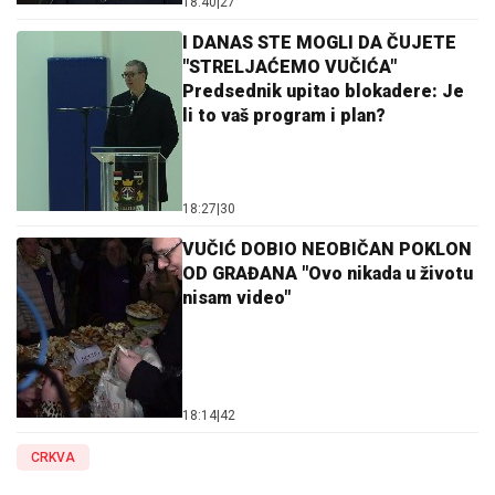
18:40
|
27
I DANAS STE MOGLI DA ČUJETE
"STRELJAĆEMO VUČIĆA"
Predsednik upitao blokadere: Je
li to vaš program i plan?
18:27
|
30
VUČIĆ DOBIO NEOBIČAN POKLON
OD GRAĐANA "Ovo nikada u životu
nisam video"
18:14
|
42
CRKVA