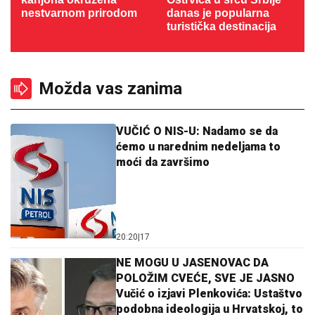
nestvarnom prirodom
danas je popularna
turistička destinacija
Možda vas zanima
VUČIĆ O NIS-U: Nadamo se da
ćemo u narednim nedeljama to
moći da završimo
20:20
|
17
NE MOGU U JASENOVAC DA
POLOŽIM CVEĆE, SVE JE JASNO
Vučić o izjavi Plenkovića: Ustaštvo
podobna ideologija u Hrvatskoj, to