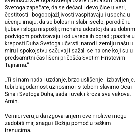
svetlošću svetoga krštenja ozare i pečatom Duha
Svetoga zapečate, da se dečaci i devojčice u veri,
čestitosti i bogobojažljivosti vaspitavaju i uspeha u
učenju imaju; da se bolesni i slabi iscele; porodičnu
ljubav i slogu nispošlji; monahe udostoj da se dobrim
podvigom podvizavaju i od uvreda ih ogradi; pastire u
kreposti Duha Svetoga učvrsti; narod i zemlju našu u
miru i spokojstvu sačuvaj i sažali se na one koji su u
predsamrtni čas lišeni pričešća Svetim Hristovim
Tajnama.''
,,Ti si nam nada i uzdanje, brzo uslišenje i izbavljenje,
tebi blagodarnost uznosimo i s tobom slavimo Oca i
Sina i Svetoga Duha, sada i uvek i kroza sve vekove.
Amin.''
Vernici veruju da izgovaranjem ove molitve mogu
zadobiti mir, snagu i Božiju pomoć u teškim
trenucima.