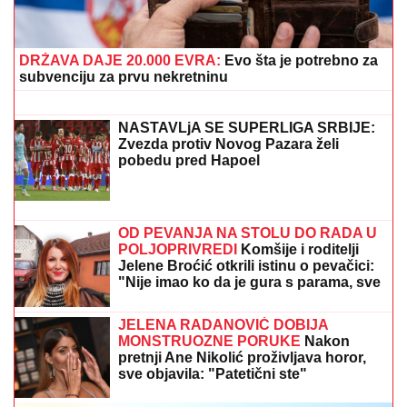
ŠTAPOM UDARIO DIREKTNO U
GLAVU!
Jezivo nasilje u porodici:
Istrčala na ulicu u panici, nasilnik je
stigao, prolaznici sprečili katastrofu
(FOTO) MALI ŽELJKO GRLI MAJKU
NA PLAŽI U CRNOJ GORI
Marija Kulić
podelila fotografiju Miljane sa sinom,
jedan detalj svi komentarišu
Nadica Zeljković više nije konobarica: Razmišlja da
uđe sa Kijom Kockar u rijaliti Elita 10
(VIDEO) MINA KOSTIĆ PEVA, NJEN