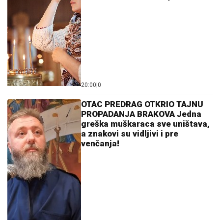
20:00
|
0
OTAC PREDRAG OTKRIO TAJNU
PROPADANJA BRAKOVA Jedna
greška muškaraca sve uništava,
a znakovi su vidljivi i pre
venčanja!