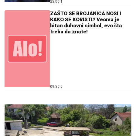
23:00
|
1
ZAŠTO SE BROJANICA NOSI I
KAKO SE KORISTI? Veoma je
bitan duhovni simbol, evo šta
treba da znate!
09:30
|
0