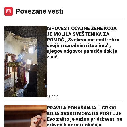
Povezane vesti
ISPOVEST OČAJNE ŽENE KOJA
JE MOLILA SVEŠTENIKA ZA
POMOĆ ,,Svekrva me maltretira
svojim narodnim ritualima'',
njegov odgovor pamtiće dok je
živa!
18:50
|
0
PRAVILA PONAŠANJA U CRKVI
KOJA SVAKO MORA DA POŠTUJE!
Evo zašto je važno pridržavati se
crkvenih normi i običaja