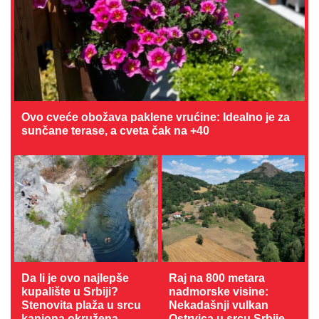
Ovo cveće obožava paklene vrućine: Idealno je za
sunčane terase, a cveta čak na +40
Da li je ovo najlepše
Raj na 800 metara
kupalište u Srbiji?
nadmorske visine:
Stenovita plaža u srcu
Nekadašnji vulkan
kanjona okružena
Ostrvica u srcu Srbije