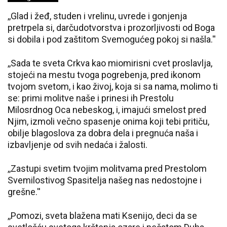
,,Glad i žeđ, studen i vrelinu, uvrede i gonjenja
pretrpela si, darčudotvorstva i prozorljivosti od Boga
si dobila i pod zaštitom Svemogućeg pokoj si našla.''
,,Sada te sveta Crkva kao miomirisni cvet proslavlja,
stojeći na mestu tvoga pogrebenja, pred ikonom
tvojom svetom, i kao živoj, koja si sa nama, molimo ti
se: primi molitve naše i prinesi ih Prestolu
Milosrdnog Oca nebeskog, i, imajući smelost pred
Njim, izmoli večno spasenje onima koji tebi pritiču,
obilje blagoslova za dobra dela i pregnuća naša i
izbavljenje od svih nedaća i žalosti.
,,Zastupi svetim tvojim molitvama pred Prestolom
Svemilostivog Spasitelja našeg nas nedostojne i
grešne.''
,,Pomozi, sveta blažena mati Ksenijo, deci da se