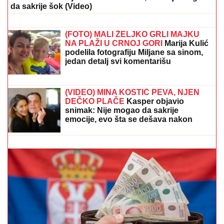
koncertu, haljina sa prorezima
pokazala previše
SRBIJA NA UDARU
PLjUSKOVA SA
GRMLjAVINOM Hitno se oglasio
RHMZ: Ovi delovi zemlje najugroženiji
JOŠ JEDNO SLAVLJE U VILI DRAGANA
STANKOVIĆA
Nakon veridbe priredio Aleksandri
novo iznenađenje: Gosti sve snimili, ona nije mogla
da sakrije šok (Video)
VUKAO ŽENU ZA KOSU, PA JE