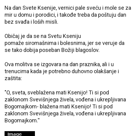
Na dan Svete Ksenije, vernici pale sveću i mole se za
mir u domu i porodici, i takođe treba da poštuju dan
bez svađa i loših misli.
Običaj je da se na Svetu Kseniju
pomaže siromašnima i bolesnima, jer se veruje da
se tako dobija poseban Božiji blagoslov.
Ova molitva se izgovara na dan praznika, ali i u
trenucima kada je potrebno duhovno olakšanje i
zaštita:
"O, sveta, sveblažena mati Ksenijo! Ti si pod
zaklonom Svevišnjega živela, vođena i ukrepljivana
Bogomajkom- blažena mati Ksenijo! Ti si pod
zaklonom Svevišnjega živela, vođena i ukrepljivana
Bogomajkom.''