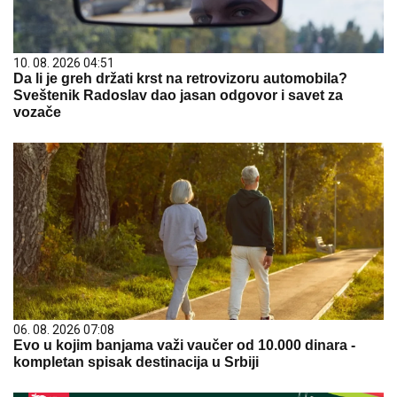
10. 08. 2026 04:51
Da li je greh držati krst na retrovizoru automobila?
Sveštenik Radoslav dao jasan odgovor i savet za
vozače
06. 08. 2026 07:08
Evo u kojim banjama važi vaučer od 10.000 dinara -
kompletan spisak destinacija u Srbiji